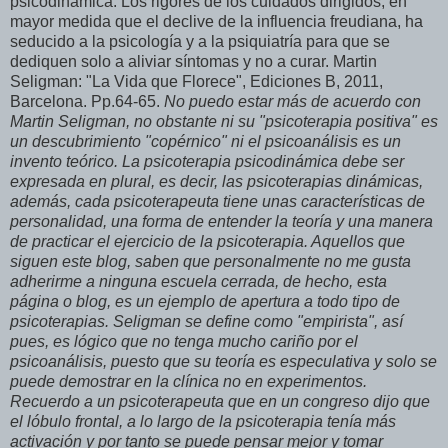
psicodinámica. Los rigores de los cuidados dirigidos, en
mayor medida que el declive de la influencia freudiana, ha
seducido a la psicología y a la psiquiatría para que se
dediquen solo a aliviar síntomas y no a curar. Martin
Seligman: "La Vida que Florece", Ediciones B, 2011,
Barcelona. Pp.64-65.
No puedo estar más de acuerdo con
Martin Seligman, no obstante ni su "psicoterapia positiva" es
un descubrimiento "copérnico" ni el psicoanálisis es un
invento teórico. La psicoterapia psicodinámica debe ser
expresada en plural, es decir, las psicoterapias dinámicas,
además, cada psicoterapeuta tiene unas características de
personalidad, una forma de entender la teoría y una manera
de practicar el ejercicio de la psicoterapia. Aquellos que
siguen este blog, saben que personalmente no me gusta
adherirme a ninguna escuela cerrada, de hecho, esta
página o blog, es un ejemplo de apertura a todo tipo de
psicoterapias. Seligman se define como "empirista", así
pues, es lógico que no tenga mucho cariño por el
psicoanálisis, puesto que su teoría es especulativa y solo se
puede demostrar en la clínica no en experimentos.
Recuerdo a un psicoterapeuta que en un congreso dijo que
el lóbulo frontal, a lo largo de la psicoterapia tenía más
activación y por tanto se puede pensar mejor y tomar