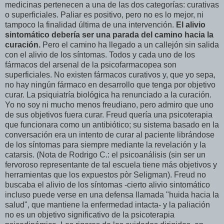
medicinas pertenecen a una de las dos categorías: curativas
o superficiales. Paliar es positivo, pero no es lo mejor, ni
tampoco la finalidad última de una intervención.
El alivio
sintomático debería ser una parada del camino hacia la
curación.
Pero el camino ha llegado a un callejón sin salida
con el alivio de los síntomas. Todos y cada uno de los
fármacos del arsenal de la psicofarmacopea son
superficiales. No existen fármacos curativos y, que yo sepa,
no hay ningún fármaco en desarrollo que tenga por objetivo
curar. La psiquiatría biológica ha renunciado a la curación.
Yo no soy ni mucho menos freudiano, pero admiro que uno
de sus objetivos fuera curar. Freud quería una psicoterapia
que funcionara como un antibiótico; su sistema basado en la
conversación era un intento de curar al paciente librándose
de los síntomas para siempre mediante la revelación y la
catarsis. (Nota de Rodrigo C.: el psicoanálisis (sin ser un
fervoroso representante de tal escuela tiene más objetivos y
herramientas que los expuestos pòr Seligman). Freud no
buscaba el alivio de los síntomas -cierto alivio sintomático
incluso puede verse en una defensa llamada "huida hacia la
salud", que mantiene la enfermedad intacta- y la paliación
no es un objetivo significativo de la psicoterapia