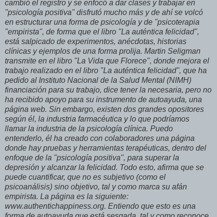
cambió el registro y se enfocó a dar clases y trabajar en
"psicología positiva" disfrutó mucho más y de ahí se volcó
en estructurar una forma de psicología y de "psicoterapia
"empirista", de forma que el libro "La auténtica felicidad",
está salpicado de experimentos, anécdotas, historias
clínicas y ejemplos de una forma prolija. Martin Seligman
transmite en el libro "La Vida que Florece", donde mejora el
trabajo realizado en el libro "La auténtica felicidad", que ha
pedido al Instituto Nacional de la Salud Mental (NIMH)
financiación para su trabajo, dice tener la necesaria, pero no
ha recibido apoyo para su instrumento de autoayuda, una
página web. Sin embargo, existen dos grandes opositores
según él, la industria farmacéutica y lo que podríamos
llamar la industria de la psicología clínica. Puedo
entenderlo, él ha creado con colaboradores una página
donde hay pruebas y herramientas terapéuticas, dentro del
enfoque de la "psicología positiva", para superar la
depresión y alcanzar la felicidad. Todo esto, afirma que se
puede cuantificar, que no es subjetivo (como el
psicoanálisis) sino objetivo, tal y como marca su afán
empirista. La página es la siguiente:
www.authentichappiness.org. Entiendo que esto es una
forma de autoayuda que está sesgada, tal y como reconoce,