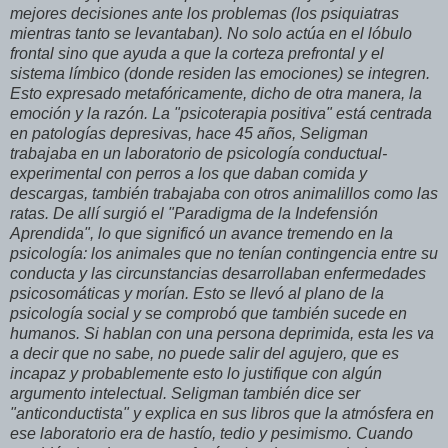
mejores decisiones ante los problemas (los psiquiatras
mientras tanto se levantaban). No solo actúa en el lóbulo
frontal sino que ayuda a que la corteza prefrontal y el
sistema límbico (donde residen las emociones) se integren.
Esto expresado metafóricamente, dicho de otra manera, la
emoción y la razón. La "psicoterapia positiva" está centrada
en patologías depresivas, hace 45 años, Seligman
trabajaba en un laboratorio de psicología conductual-
experimental con perros a los que daban comida y
descargas, también trabajaba con otros animalillos como las
ratas. De allí surgió el "Paradigma de la Indefensión
Aprendida", lo que significó un avance tremendo en la
psicología: los animales que no tenían contingencia entre su
conducta y las circunstancias desarrollaban enfermedades
psicosomáticas y morían. Esto se llevó al plano de la
psicología social y se comprobó que también sucede en
humanos. Si hablan con una persona deprimida, esta les va
a decir que no sabe, no puede salir del agujero, que es
incapaz y probablemente esto lo justifique con algún
argumento intelectual. Seligman también dice ser
"anticonductista" y explica en sus libros que la atmósfera en
ese laboratorio era de hastío, tedio y pesimismo. Cuando