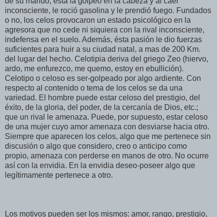
de su marido, ésta la golpeó en la cabeza y al caer
inconsciente, le roció gasolina y le prendió fuego. Fundados
o no, los celos provocaron un estado psicológico en la
agresora que no cede ni siquiera con la rival inconsciente,
indefensa en el suelo. Además, ésta pasión le dio fuerzas
suficientes para huir a su ciudad natal, a mas de 200 Km.
del lugar del hecho. Celotipia deriva del griego Zeo (hiervo,
ardo, me enfurezco, me quemo, estoy en ebullición).
Celotipo o celoso es ser-golpeado por algo ardiente. Con
respecto al contenido o tema de los celos se da una
variedad. El hombre puede estar celoso del prestigio, del
éxito, de la gloria, del poder, de la cercanía de Dios, etc.;
que un rival le amenaza. Puede, por supuesto, estar celoso
de una mujer cuyo amor amenaza con desviarse hacia otro.
Siempre que aparecen los celos, algo que me pertenece sin
discusión o algo que considero, creo o anticipo como
propio, amenaza con perderse en manos de otro. No ocurre
así con la envidia. En la envidia deseo-poseer algo que
legítimamente pertenece a otro.
Los motivos pueden ser los mismos: amor, rango, prestigio,