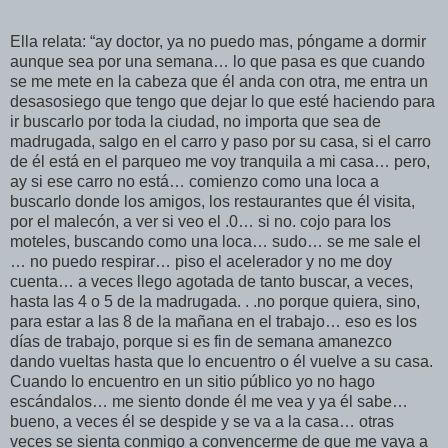
Ella relata: “ay doctor, ya no puedo mas, póngame a dormir
aunque sea por una semana… lo que pasa es que cuando
se me mete en la cabeza que él anda con otra, me entra un
desasosiego que tengo que dejar lo que esté haciendo para
ir buscarlo por toda la ciudad, no importa que sea de
madrugada, salgo en el carro y paso por su casa, si el carro
de él está en el parqueo me voy tranquila a mi casa… pero,
ay si ese carro no está… comienzo como una loca a
buscarlo donde los amigos, los restaurantes que él visita,
por el malecón, a ver si veo el .0… si no. cojo para los
moteles, buscando como una loca… sudo… se me sale el
… no puedo respirar… piso el acelerador y no me doy
cuenta… a veces llego agotada de tanto buscar, a veces,
hasta las 4 o 5 de la madrugada. . .no porque quiera, sino,
para estar a las 8 de la mañana en el trabajo… eso es los
días de trabajo, porque si es fin de semana amanezco
dando vueltas hasta que lo encuentro o él vuelve a su casa.
Cuando lo encuentro en un sitio público yo no hago
escándalos… me siento donde él me vea y ya él sabe…
bueno, a veces él se despide y se va a la casa… otras
veces se sienta conmigo a convencerme de que me vaya a