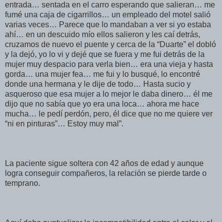
entrada… sentada en el carro esperando que salieran… me
fumé una caja de cigarrillos… un empleado del motel salió
varias veces… Parece que lo mandaban a ver si yo estaba
ahí… en un descuido mío ellos salieron y les caí detrás,
cruzamos de nuevo el puente y cerca de la “Duarte” el dobló
y la dejó, yo lo vi y dejé que se fuera y me fui detrás de la
mujer muy despacio para verla bien… era una vieja y hasta
gorda… una mujer fea… me fui y lo busqué, lo encontré
donde una hermana y le dije de todo… Hasta sucio y
asqueroso que esa mujer a lo mejor le daba dinero… él me
dijo que no sabía que yo era una loca… ahora me hace
mucha… le pedí perdón, pero, él dice que no me quiere ver
“ni en pinturas”… Estoy muy mal”.
La paciente sigue soltera con 42 años de edad y aunque
logra conseguir compañeros, la relación se pierde tarde o
temprano.