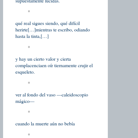
supuestamente lúcidas.
*
qué real sigues siendo, qué difícil
herirte
[…]
mientras te escribo, odiando
hasta la tinta,
[…]
*
y hay un cierto valor y cierta
complacencia
en oír tiernamente crujir el
esqueleto.
*
ver al fondo del vaso —caleidoscopio
mágico—
*
cuando la muerte aún no bebía
*