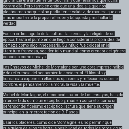
ignorancia era la fuente de todo mal y que teníamos que luchar
contra ella. Pero también creía que una idea a la que nos
plegásemos porque sí no podía tener validez, de manera que era
más importante la propia reflexión y búsqueda para hallar la
verdad.
Fue un crítico agudo de la cultura, la ciencia y la religión de su
época, hasta el punto en que llegó a considerar la propia idea de
certeza como algo innecesario. Su influjo fue colosal en la
literatura francesa, occidental y mundial, como creador del género
conocido como ensayo.
Los Ensayos de Michel de Montaigne son una obra imprescindible
y de referencia del pensamiento occidental. El filósofo y
humanista expone en ellos sus opiniones y reflexiones sobre el
hombre, el pensamiento, la moral, la vida y la muerte.
Michel de Montaigne, el reconocido autor de Los ensayos, ha sido
interpretado como un escéptico y, más en concreto, como un
defensor del fideísmo escéptico; lectura que tiene su origen
principal en la interpretación de B. Pascal.
Usar los placeres, como dice Montaigne, es no permitir que
cualquiera de ellos te borre la posibilidad de todos los otros y que