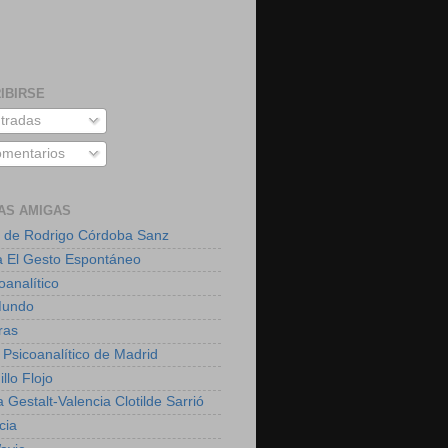
IBIRSE
tradas
mentarios
AS AMIGAS
 de Rodrigo Córdoba Sanz
a El Gesto Espontáneo
oanalítico
Mundo
ras
 Psicoanalítico de Madrid
illo Flojo
 Gestalt-Valencia Clotilde Sarrió
cia