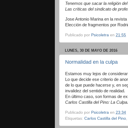
Tenemos que sacar la religión del c
Las críticas del sindicato de prof
Jose Antonio Marina en la revista
Elección de fragmentos por Rodr
Publicado por
Psicoletra
en
21:55
LUNES, 30 DE MAYO DE 2016
Normalidad en la culpa
Estamos muy lejos de considerar 
Lo que decide ese criterio de ano
de lo que puede hacerse y, en seg
invalidez del sentido de realidad.
En último caso, son formas de e
Carlos Castilla del Pino: La Culpa
Publicado por
Psicoletra
en
23:34
Etiquetas:
Carlos Castilla del Pino