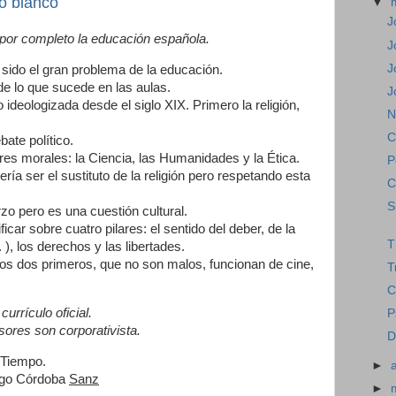
ro blanco
▼
J
or completo la educación española.
J
J
a sido el gran problema de la educación.
de lo que sucede en las aulas.
J
 ideologizada desde el siglo XIX. Primero la religión,
N
C
ate político.
ores morales: la Ciencia, las Humanidades y la Ética.
P
ía ser el sustituto de la religión pero respetando esta
C
S
rzo pero es una cuestión cultural.
ar sobre cuatro pilares: el sentido del deber, de la
T
 ), los derechos y las libertades.
los dos primeros, que no son malos, funcionan de cine,
T
C
urrículo oficial.
P
esores son corporativista.
D
 Tiempo.
►
igo Córdoba
Sanz
►