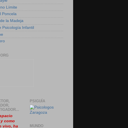
ayie
rno Límite
 Poncela
o de la Madeja
 Psicología Infantil
me
bro
.ORG
CTOR,
PSIGUÍA
DOR,
TIGADOR...
spacio
, y como
MUNDO
o vivo, ha