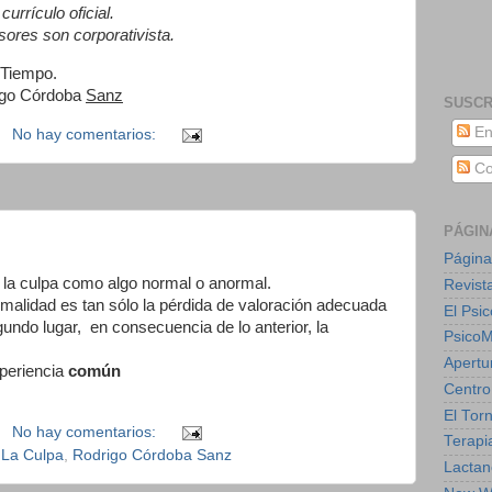
urrículo oficial.
esores son corporativista.
 Tiempo.
igo Córdoba
Sanz
SUSCR
En
No hay comentarios:
Co
PÁGIN
Página
la culpa como algo normal o anormal.
Revist
rmalidad es tan sólo la pérdida de valoración adecuada
El Psic
undo lugar, en consecuencia de lo anterior, la
Psico
Apertu
xperiencia
común
Centro
.
El Torn
No hay comentarios:
Terapia
,
La Culpa
,
Rodrigo Córdoba Sanz
Lactan