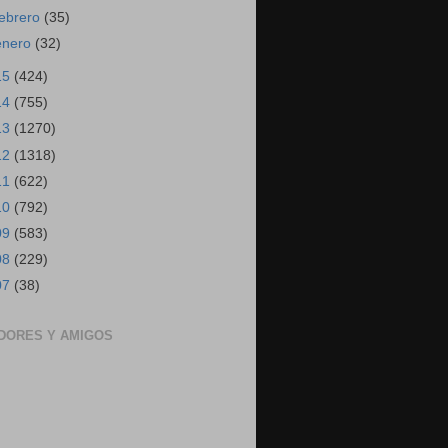
febrero
(35)
enero
(32)
15
(424)
14
(755)
13
(1270)
12
(1318)
11
(622)
10
(792)
09
(583)
08
(229)
07
(38)
DORES Y AMIGOS