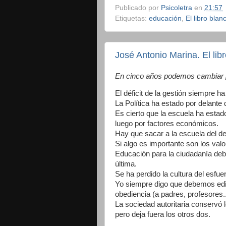
Publicado por
Psicoletra
en
21:57
Etiquetas:
educación
,
El libro blan
José Antonio Marina. El lib
En cinco años podemos cambiar p
El déficit de la gestión siempre h
La Política ha estado por delante 
Es cierto que la escuela ha estado
luego por factores económicos.
Hay que sacar a la escuela del deb
Si algo es importante son los val
Educación para la ciudadanía deber
última.
Se ha perdido la cultura del esfue
Yo siempre digo que debemos edific
obediencia (a padres, profesores..
La sociedad autoritaria conservó 
pero deja fuera los otros dos.