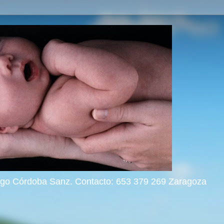
rigo Córdoba Sanz. Contacto: 653 379 269 Zaragoza