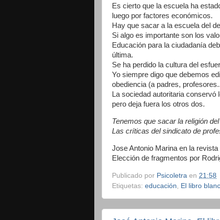
Es cierto que la escuela ha estado
luego por factores económicos.
Hay que sacar a la escuela del deb
Si algo es importante son los val
Educación para la ciudadanía deber
última.
Se ha perdido la cultura del esfue
Yo siempre digo que debemos edific
obediencia (a padres, profesores..
La sociedad autoritaria conservó 
pero deja fuera los otros dos.
Tenemos que sacar la religión del c
Las críticas del sindicato de prof
Jose Antonio Marina en la revista
Elección de fragmentos por Rodr
Publicado por
Psicoletra
en
21:58
Etiquetas:
educación
,
El libro blan