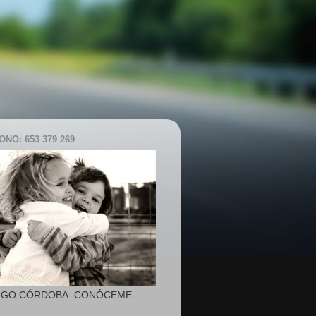
NO: 653 379 269
IGO CÓRDOBA -CONÓCEME-