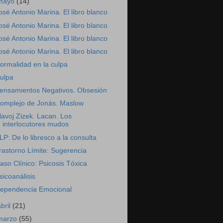
mayo
(14)
osé Antonio Marina. El libro blanco
osé Antonio Marina. El libro blanco
osé Antonio Marina. El libro blanco
osé Antonio Marina. El libro blanco
ormalidad en la culpa
ulpa
ensamientos Negativos. Obsesión
omplejo de Jonás. Maslow
lavoj Zizek. Lacan. Los
interlocutores mudos
LP: De lo libresco a la consulta
rastorno Límite: Sugerencia
aso Clínico: Psicosis Tóxica
sicoanálisis
ependencia Emocional
abril
(21)
marzo
(55)