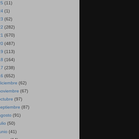
25
(11)
24
(1)
23
(62)
22
(282)
21
(670)
20
(487)
19
(113)
18
(164)
17
(238)
16
(652)
diciembre
(62)
noviembre
(67)
octubre
(97)
septiembre
(87)
agosto
(91)
ulio
(50)
junio
(41)