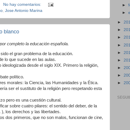
No hay comentarios:
►
co
,
Jose Antonio Marina
►
►
20
►
20
ro blanco
►
20
or completo la educación española.
►
20
►
20
a sido el gran problema de la educación.
de lo que sucede en las aulas.
►
20
 ideologizada desde el siglo XIX. Primero la religión,
►
20
►
20
ate político.
ores morales: la Ciencia, las Humanidades y la Ética.
►
20
ía ser el sustituto de la religión pero respetando esta
SEGUI
rzo pero es una cuestión cultural.
ar sobre cuatro pilares: el sentido del deber, de la
 ), los derechos y las libertades.
los dos primeros, que no son malos, funcionan de cine,