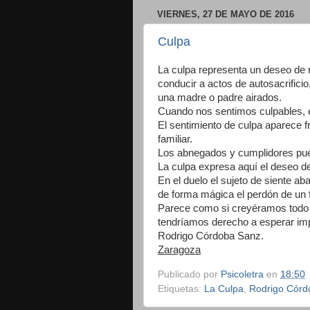
VIERNES, 27 DE MAYO DE 2016
Culpa
La culpa representa un deseo de r
conducir a actos de autosacrificio,
una madre o padre airados.
Cuando nos sentimos culpables, 
El sentimiento de culpa aparece f
familiar.
Los abnegados y cumplidores pue
La culpa expresa aquí el deseo de 
En el duelo el sujeto de siente
de forma mágica el perdón de un f
Parece como si creyéramos todo 
tendríamos derecho a esperar imp
Rodrigo Córdoba Sanz.
Zaragoza
Publicado por
Psicoletra
en
18:50
Etiquetas:
La Culpa
,
Rodrigo Córd