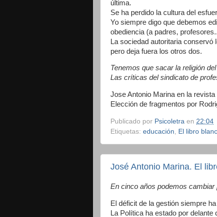
última.
Se ha perdido la cultura del esfue
Yo siempre digo que debemos edific
obediencia (a padres, profesores..
La sociedad autoritaria conservó 
pero deja fuera los otros dos.
Tenemos que sacar la religión del c
Las críticas del sindicato de prof
Jose Antonio Marina en la revista
Elección de fragmentos por Rodr
Publicado por
Psicoletra
en
22:04
Etiquetas:
educación
,
El libro blan
José Antonio Marina. El lib
En cinco años podemos cambiar p
El déficit de la gestión siempre h
La Política ha estado por delante 