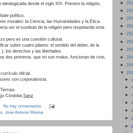
►
20
 ideologizada desde el siglo XIX. Primero la religión,
►
20
ate político.
►
20
ores morales: la Ciencia, las Humanidades y la Ética.
►
20
ía ser el sustituto de la religión pero respetando esta
►
20
rzo pero es una cuestión cultural.
►
20
ar sobre cuatro pilares: el sentido del deber, de la
►
20
 ), los derechos y las libertades.
los dos primeros, que no son malos, funcionan de cine,
►
20
►
20
▼
20
urrículo oficial.
esores son corporativista.
►
►
 Tiempo.
►
igo Córdoba
Sanz
►
No hay comentarios:
►
co
,
Jose Antonio Marina
►
j
►