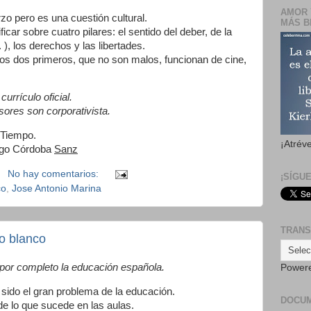
AMOR 
rzo pero es una cuestión cultural.
MÁS B
ar sobre cuatro pilares: el sentido del deber, de la
 ), los derechos y las libertades.
los dos primeros, que no son malos, funcionan de cine,
urrículo oficial.
esores son corporativista.
 Tiempo.
¡Atrév
igo Córdoba
Sanz
No hay comentarios:
¡SÍGU
co
,
Jose Antonio Marina
TRANS
ro blanco
or completo la educación española.
Power
a sido el gran problema de la educación.
DOCU
de lo que sucede en las aulas.