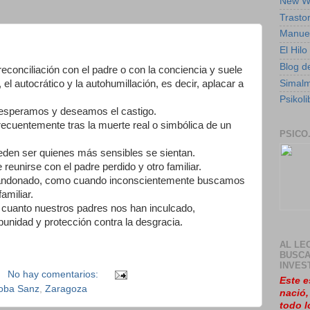
New W
Trasto
Manuel
El Hil
Blog de
econciliación con el padre o con la conciencia y suele
Simal
 el autocrático y la autohumillación, es decir, aplacar a
Psikoli
esperamos y deseamos el castigo.
recuentemente tras la muerte real o simbólica de un
PSICO
den ser quienes más sensibles se sientan.
reunirse con el padre perdido y otro familiar.
 abandonado, como cuando inconscientemente buscamos
amiliar.
cuanto nuestros padres nos han inculcado,
unidad y protección contra la desgracia.
AL LE
BUSCA
INVES
No hay comentarios:
Este e
oba Sanz
,
Zaragoza
nació
todo l