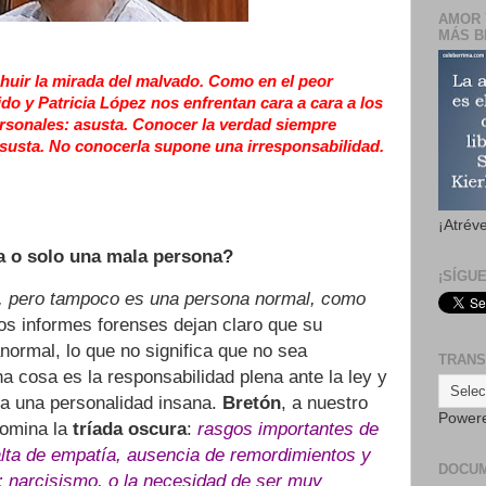
AMOR 
MÁS B
ehuir la mirada del malvado. Como en el peor
ido y Patricia López nos enfrentan cara a cara a los
ersonales: asusta. Conocer la verdad siempre
susta. No conocerla supone una irresponsabilidad.
¡Atrév
ta o solo una mala persona?
¡SÍGU
o, pero tampoco es una persona normal, como
los informes forenses dejan claro que su
normal, lo que no significa que no sea
TRANS
a cosa es la responsabilidad plena ante la ley y
ga una personalidad insana.
Bretón
, a nuestro
Power
nomina la
tríada oscura
:
rasgos importantes de
alta de empatía, ausencia de remordimientos y
DOCU
s; narcisismo, o la necesidad de ser muy