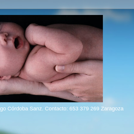
rigo Córdoba Sanz. Contacto: 653 379 269 Zaragoza