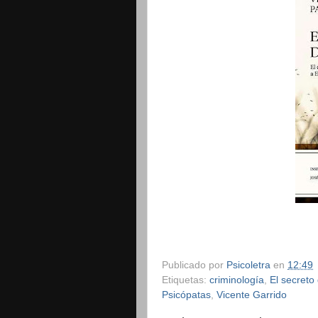
Publicado por
Psicoletra
en
12:49
Etiquetas:
criminología
,
El secreto
Psicópatas
,
Vicente Garrido