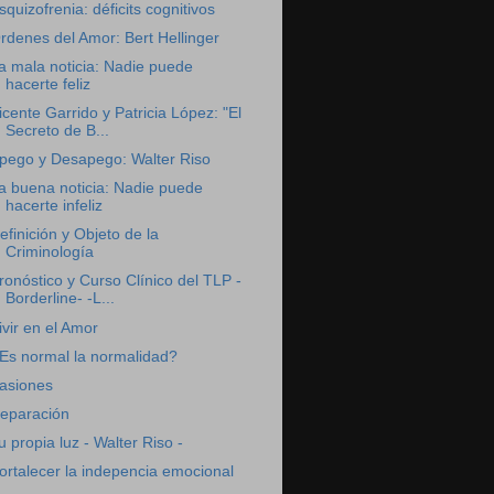
squizofrenia: déficits cognitivos
rdenes del Amor: Bert Hellinger
a mala noticia: Nadie puede
hacerte feliz
icente Garrido y Patricia López: "El
Secreto de B...
pego y Desapego: Walter Riso
a buena noticia: Nadie puede
hacerte infeliz
efinición y Objeto de la
Criminología
ronóstico y Curso Clínico del TLP -
Borderline- -L...
ivir en el Amor
Es normal la normalidad?
asiones
eparación
u propia luz - Walter Riso -
ortalecer la indepencia emocional