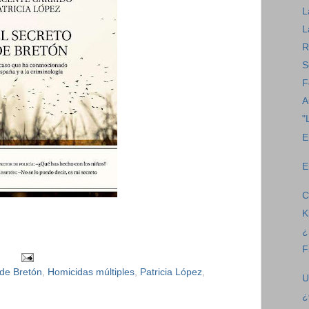
L
L
R
S
F
A
"
E
E
C
K
¿
F
 de Bretón
,
Homicidas múltiples
,
Patricia López
,
U
¿