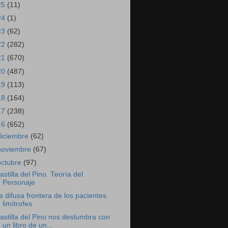
25
(11)
24
(1)
23
(62)
22
(282)
21
(670)
20
(487)
19
(113)
18
(164)
17
(238)
16
(652)
diciembre
(62)
noviembre
(67)
octubre
(97)
astilla del Pino. Teoría del
Personaje
a difusa frontera de los pacientes
limítrofes
astilla del Pino nos deslumbra con
un libro de un...