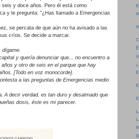
 seis y doce años. Pero él está como
E
rca y le pregunta: "¿Has llamado a Emergencias
W
W
z, se percata de que aún no ha avisado a las
sus críos. Se decide a marcar.
C
É
, dígame.
U
capital y quería denunciar que... no encuentro a
¿
s años y otro de seis en el parque que hay
 niños. [Todo en voz monocorde].
E
contesta a las preguntas de Emergencias medio
E
a. A decir verdad, es tan duro y desalmado que
E
ueñas dosis, éste es mi parecer.
L
L
R
D