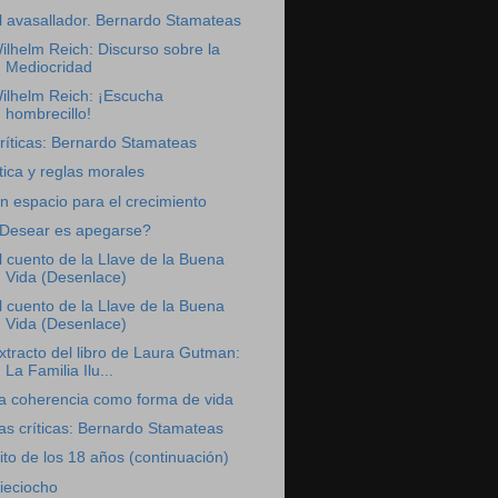
l avasallador. Bernardo Stamateas
ilhelm Reich: Discurso sobre la
Mediocridad
ilhelm Reich: ¡Escucha
hombrecillo!
ríticas: Bernardo Stamateas
tica y reglas morales
n espacio para el crecimiento
Desear es apegarse?
l cuento de la Llave de la Buena
Vida (Desenlace)
l cuento de la Llave de la Buena
Vida (Desenlace)
xtracto del libro de Laura Gutman:
La Familia Ilu...
a coherencia como forma de vida
as críticas: Bernardo Stamateas
ito de los 18 años (continuación)
ieciocho