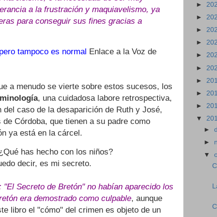
►
20
lerancia a la frustración y maquiavelismo, ya
►
20
eras para conseguir sus fines gracias a
►
20
►
20
 pero tampoco es normal
Enlace a la Voz de
►
20
►
20
►
20
ue a menudo se vierte sobre estos sucesos, los
►
20
iminología
, una cuidadosa labore retrospectiva,
►
20
 del caso de la d
esaparición de Ruth y José,
▼
20
s de Córdoba, que tienen a su padre como
►
ón ya está en la cárcel.
►
Qué has hecho con los niños?
▼
do decir, es mi secreto.
C
: "El Secreto de Bretón" no habían aparecido los
L
Bretón era demostrado como culpable
, aunque
C
te libro el "cómo" del crimen es objeto de un