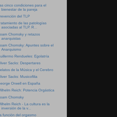
as cinco condiciones para el
bienestar de la pareja
revención del TLP
ratamiento de las patologías
asociadas al TLP. R...
oam Chomsky y retazos
anarquistas
oam Chomsky: Apuntes sobre el
Anarquismo
uillermo Rendueles: Egolatría
liver Sacks: Despertares
elatos de la Música y el Cerebro
liver Sacks: Musicofilia
eorge Orwell en España
ilhelm Reich: Potencia Orgástica
oam Chomsky
ilhelm Reich - La cultura es la
inversión de la v...
a función del orgasmo