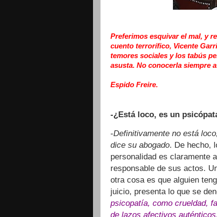
Preferimos esquivar el mal, y r
cuento terrorífico, Vicente Garr
temores sociales y los tabús p
asusta. No conocerla siempre a
Espido Freire.
-¿Está loco, es un psicópa
-
Definitivamente no está loc
dice su abogado
. De hecho, 
personalidad es claramente a
responsable de sus actos. Un
otra cosa es que alguien ten
juicio, presenta lo que se de
psicopatía, como crueldad, f
de lazos afectivos auténtico