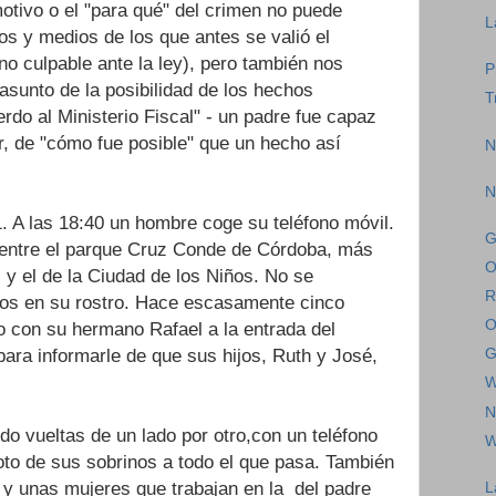
motivo o el "para qué" del crimen no puede
L
os y medios de los que antes se valió el
o culpable ante la ley), pero también nos
P
sunto de la posibilidad de los hechos
T
rdo al Ministerio Fiscal" - un padre fue capaz
r, de "cómo fue posible" que un hecho así
N
N
. A las 18:40 un hombre coge su teléfono móvil.
G
o entre el parque Cruz Conde de Córdoba, más
O
 y el de la Ciudad de los Niños. No se
R
vios en su rostro. Hace escasamente cinco
O
 con su hermano Rafael a la entrada del
para informarle de que sus hijos, Ruth y José,
G
W
N
do vueltas de un lado por otro,con un teléfono
W
to de sus sobrinos a todo el que pasa. También
d y unas mujeres que trabajan en la del padre
L