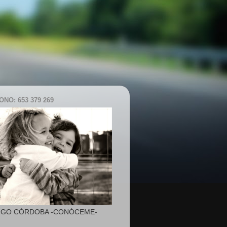
NO: 653 379 269
IGO CÓRDOBA -CONÓCEME-