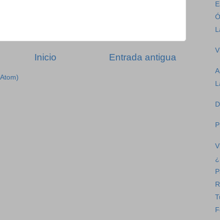
E
Ó
L
V
Inicio
Entrada antigua
A
(Atom)
L
D
P
V
¿
P
R
T
F