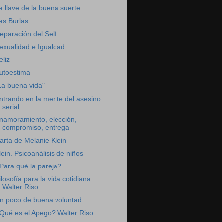
a llave de la buena suerte
as Burlas
eparación del Self
exualidad e Igualdad
eliz
utoestima
La buena vida"
ntrando en la mente del asesino
serial
namoramiento, elección,
compromiso, entrega
arta de Melanie Klein
lein. Psicoanálisis de niños
Para qué la pareja?
ilosofía para la vida cotidiana:
Walter Riso
n poco de buena voluntad
Qué es el Apego? Walter Riso