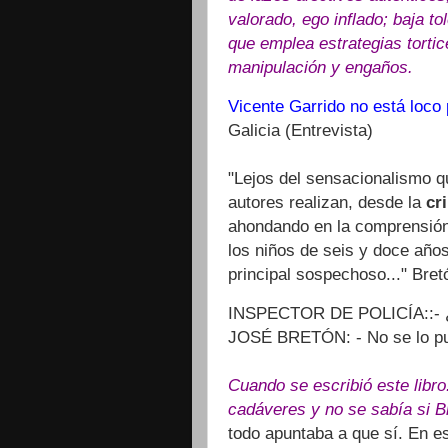
valorado, ego inflado; baja to
que emplea estrategias tortic
manipulación y engaños.
Vicente Garrido no está loco
Galicia (Entrevista)
"Lejos del sensacionalismo q
autores realizan, desde la
cr
ahondando en la comprensión
los niños de seis y doce año
principal sospechoso..." Bret
INSPECTOR DE POLICÍA::- ¿
JOSÉ BRETÓN: - No se lo pue
Cuando se escribió este libro
cadáveres y no se sabía si 
todo apuntaba a que sí. En es