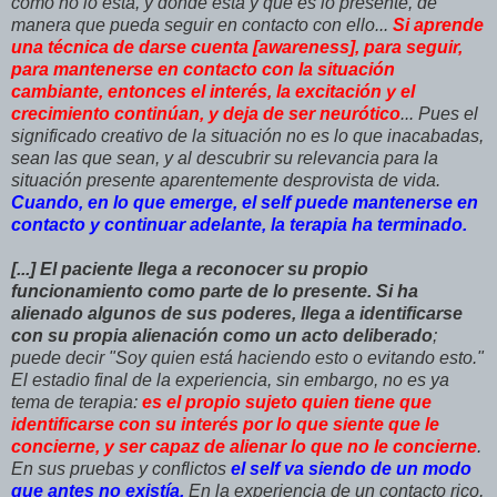
como no lo está, y dónde está y qué es lo presente, de
manera que pueda seguir en contacto con ello...
Si aprende
una técnica de darse cuenta [awareness], para seguir,
para mantenerse en contacto con la situación
cambiante, entonces el interés, la excitación y el
crecimiento continúan, y deja de ser neurótico
... Pues el
significado creativo de la situación no es lo que inacabadas,
sean las que sean, y al descubrir su relevancia para la
situación presente aparentemente desprovista de vida.
Cuando, en lo que emerge, el self puede mantenerse en
contacto y continuar adelante, la terapia ha terminado.
[...] El paciente llega a reconocer su propio
funcionamiento como parte de lo presente. Si ha
alienado algunos de sus poderes, llega a identificarse
con su propia alienación como un acto deliberado
;
puede decir "Soy quien está haciendo esto o evitando esto."
El estadio final de la experiencia, sin embargo, no es ya
tema de terapia:
es el propio sujeto quien tiene que
identificarse con su interés por lo que siente que le
concierne, y ser capaz de alienar lo que no le concierne
.
En sus pruebas y conflictos
el self va siendo de un modo
que antes no existía.
En la experiencia de un contacto rico,