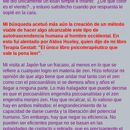
Me dio únicamente un koan simple e infantil: "¿De qué color
es el viento?·, y estuvo satisfecho cuando por respuesta le
soplé en la cara.
Mi búsqueda acetuó más aún la creación de un método
viable de hacer algo alcanzable este tipo de
autotrascendencia humana al hombre occidental. En
esto fui alentado por Aldos Huxley, quien dijo de mi libro
Terapia Gestalt: "El único libro psicoterapéutico que
vale la pena leer".
Mi visita al Japón fue un fracaso, al menos en lo que se
refiere a cualquier logro en materia de zen. Hizo reforzar mi
opinión de que algo tiene que andar mal tanto con el zen
como con el psicoanálisis si se demora años y años el
llegar a ninguna parte. Lo más halagador que puede decirse
es que el psicoanálisis engendra psicoanalistas y el zen
engendra monjes zen. Hay que recalcar, sí, lo valioso que
hay en ambos métodos: el engrandecimiento de la
capacidad de darse cuenta y la liberación del potencial
humano. Sin embargo, hay que negar su eficiencia. No
pueden ser eficientes porque no se basan en las
polaridades de contacto y retirada, que es precisamente el