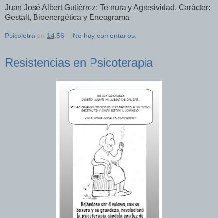
Juan José Albert Gutiérrez: Ternura y Agresividad. Carácter:
Gestalt, Bioenergética y Eneagrama
Psicoletra
en
14:56
No hay comentarios:
Resistencias en Psicoterapia