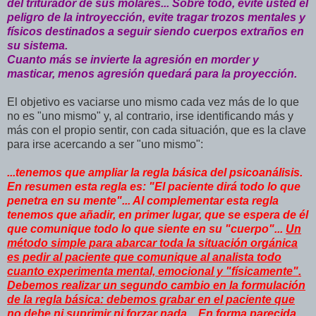
del triturador de sus molares... Sobre todo, evite usted el
peligro de la introyección, evite tragar trozos mentales y
físicos destinados a seguir siendo cuerpos extraños en
su sistema.
Cuanto más se invierte la agresión en morder y
masticar, menos agresión quedará para la proyección.
El objetivo es vaciarse uno mismo cada vez más de lo que
no es "uno mismo" y, al contrario, irse identificando más y
más con el propio sentir, con cada situación, que es la clave
para irse acercando a ser "uno mismo":
...tenemos que ampliar la regla básica del psicoanálisis.
En resumen esta regla es: "El paciente dirá todo lo que
penetra en su mente"... Al complementar esta regla
tenemos que añadir, en primer lugar, que se espera de él
que comunique todo lo que siente en su "cuerpo"...
Un
método simple para abarcar toda la situación orgánica
es pedir al paciente que comunique al analista todo
cuanto experimenta mental, emocional y "físicamente".
Debemos realizar un segundo cambio en la formulación
de la regla básica: debemos grabar en el paciente que
no debe ni suprimir ni forzar nada... En forma parecida,