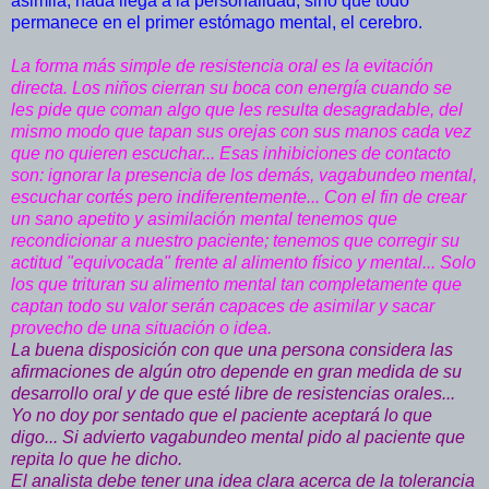
asimila, nada llega a la personalidad, sino que todo
permanece en el primer estómago mental, el cerebro.
La
forma más simple de resistencia oral es la evitación
directa. Los niños cierran su boca con energía cuando se
les pide que coman algo que les resulta desagradable, del
mismo modo que tapan sus orejas con sus manos cada vez
que no quieren escuchar... Esas inhibiciones de contacto
son: ignorar la presencia de los demás, vagabundeo mental,
escuchar cortés pero indiferentemente... Con el fin de crear
un sano apetito y asimilación mental tenemos que
recondicionar a nuestro paciente; tenemos que corregir su
actitud "equivocada" frente al alimento físico y mental... Solo
los que trituran su alimento mental tan completamente que
captan todo su valor serán capaces de asimilar y sacar
provecho de una situación o idea.
La buena disposición con que una persona considera las
afirmaciones de algún otro depende en gran medida de su
desarrollo oral y de que esté libre de resistencias orales...
Yo no doy por sentado que el paciente aceptará lo que
digo... Si advierto vagabundeo mental pido al paciente que
repita lo que he dicho.
El analista debe tener una idea clara acerca de la tolerancia