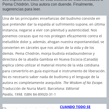
Pema Chödrön. Una autora con duende. Finalmente,
sugerencias para leer.
Una de las principales enseñanzas del budismo consiste en
que pretender dar la espalda al sufrimiento supone, en última
instancia, negarse a vivir con plenitud y autenticidad. Nos
ponemos corazas que no nos protegen eficazmente contra el
ineludible dolor y, además, ahogan nuestra espontaneidad, se
convierten en cárceles que nos aíslan de la vida y de los
demás. Pema Chödrön, monja budista estadounidense y
directora de la abadía Gamboa en Nueva Escocia (Canadá)
explica cómo utilizar el material mismo de la vida cotidiana
para convertirlo en guía espiritual e instrumento de liberación.
No es necesario saber nada de budismo y el lenguaje de la
autora es completamente asequible.
The Wisdom of No Escape
.
Traducción de Nuria Martí. Barcelona:
Editorial
Paidós
,
1998.
ISBN 84-89920-31-1
CUANDO TODO SE