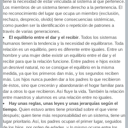
tiene la necesidad de estar vinculada al sistema al que pertenece.
Los miembros de un sistema tienen derecho a la pertenencia. El
no reconocimiento del lugar que ocupa un miembro (exclusión,
rechazo, desprecio, olvido) tiene consecuencias sistémicas,
como pueden ser la identificación o repetición de patrones a
través de varias generaciones.
El equilibrio entre el dar y el recibir
. Todos los sistemas
humanos tienen la tendencia y la necesidad de equilibrarse. Toda
relación es un equilibrio, pero es diferente entre iguales. Entre un
hombre y una mujer debe existir un equilibrio entre el dar y el
recibir para que la relación funcione. Entre padres e hijos existe
un desnivel natural, no se consigue el equilibrio en la misma
medida, ya que los primeros dan más, y los segundos reciben
más. Los hijos nunca pueden dar a los padres lo que recibieron
de éstos, sino que crecerán y abandonarán el hogar familiar para
dar a otros lo que recibieron. Así fluye la vida. También la relación
entre maestros y alumnos es una relación entre no iguales.
Hay unas reglas, unas leyes y unas jerarquías según el
tiempo
. Quien estuvo antes tiene prioridad sobre el que viene
después; quien tiene más responsabilidad en un sistema, tiene un
lugar prioritario. Así, los padres ocupan el primer lugar, seguidos
de los hijos, por orden de edades, y lo mismo ocurre entre los