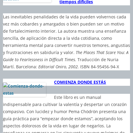
tiempos difíciles
Las inevitables penalidades de la vida pueden volvernos cada
vez más cobardes y amargados o bien pueden ser un motivo
de fortalecimiento interior. La autora muestra una enseñanza
sencilla, de aplicación directa a la vida cotidiana, como
herramienta mental para convertir nuestros temores, angustias
y frustraciones en sabiduría y valor.
The Places That Scare You: A
Guide to Fearlessness in Difficult Times.
Traducción de Nuria
Martí. Barcelona:
Editorial Oniro, 2002.
ISBN 84-95456-94-X
COMIENZA DONDE ESTÁS
Este libro es un manual
indispensable para cultivar la valentía y despertar un corazón
compasivo. Con lucidez y humor Pema Chödrön presenta una
guía práctica para “empezar donde estamos”, aceptando los
aspectos dolorosos de la vida en lugar de negarlos. La
enseñanza se enmarca en las cincuenta y nueve máximas de