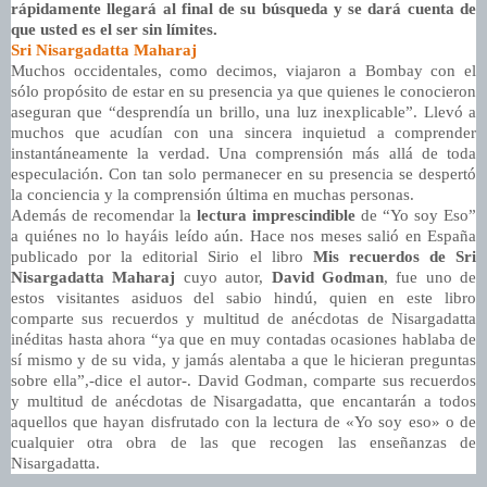
rápidamente llegará al final de su búsqueda y se dará cuenta de
que usted es el ser sin límites.
Sri Nisargadatta Maharaj
Muchos occidentales, como decimos, viajaron a Bombay con el
sólo propósito de estar en su presencia ya que quienes le conocieron
aseguran que “desprendía un brillo, una luz inexplicable”. Llevó a
muchos que acudían con una sincera inquietud a comprender
instantáneamente la verdad. Una comprensión más allá de toda
especulación. Con tan solo permanecer en su presencia se despertó
la conciencia y la comprensión última en muchas personas.
Además de recomendar la
lectura imprescindible
de “Yo soy Eso”
a quiénes no lo hayáis leído aún. Hace nos meses salió en España
publicado por la editorial Sirio el libro
Mis recuerdos de Sri
Nisargadatta Maharaj
cuyo autor,
David Godman
, fue uno de
estos visitantes asiduos del sabio hindú, quien en este libro
comparte sus recuerdos y multitud de anécdotas de Nisargadatta
inéditas hasta ahora “ya que en muy contadas ocasiones hablaba de
sí mismo y de su vida, y jamás alentaba a que le hicieran preguntas
sobre ella”,-dice el autor-. David Godman, comparte sus recuerdos
y multitud de anécdotas de Nisargadatta, que encantarán a todos
aquellos que hayan disfrutado con la lectura de «Yo soy eso» o de
cualquier otra obra de las que recogen las enseñanzas de
Nisargadatta.