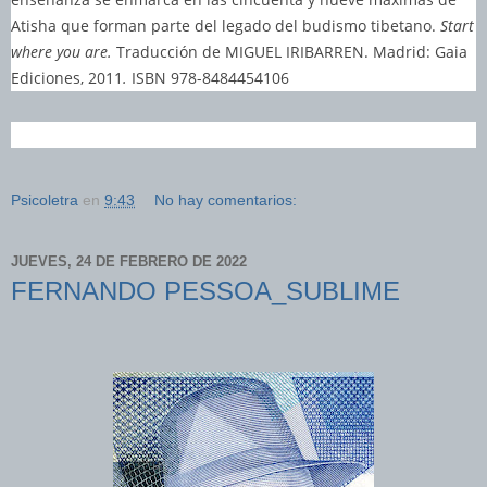
Atisha que forman parte del legado del budismo tibetano.
Start
where you are.
Traducción de MIGUEL IRIBARREN. Madrid: Gaia
Ediciones, 2011
.
ISBN 978-8484454106
Psicoletra
en
9:43
No hay comentarios:
JUEVES, 24 DE FEBRERO DE 2022
FERNANDO PESSOA_SUBLIME