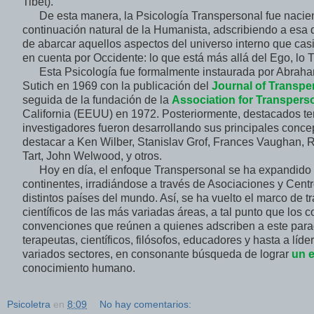
Tibet).
De esta manera, la Psicología Transpersonal fue naci
continuación natural de la Humanista, adscribiendo a esa
de abarcar aquellos aspectos del universo interno que cas
en cuenta por Occidente: lo que está más allá del Ego, lo 
Esta Psicología fue formalmente instaurada por Abra
Sutich en 1969 con la publicación del
Journal of Transp
seguida de la fundación de la
Association for Transper
California (EEUU) en 1972. Posteriormente, destacados te
investigadores fueron desarrollando sus principales concep
destacar a Ken Wilber, Stanislav Grof, Frances Vaughan, 
Tart, John Welwood, y otros.
Hoy en día, el enfoque Transpersonal se ha expandido p
continentes, irradiándose a través de Asociaciones y Cent
distintos países del mundo. Así, se ha vuelto el marco de t
científicos de las más variadas áreas, a tal punto que los 
convenciones que reúnen a quienes adscriben a este par
terapeutas, científicos, filósofos, educadores y hasta a líd
variados sectores, en consonante búsqueda de lograr
un e
conocimiento humano.
Psicoletra
en
8:09
No hay comentarios: