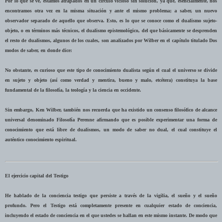
Por lo que se ve, estamos atrapados en un círculo vicioso sin solución, ya que, esencialmente, nos
encontramos otra vez en la misma situación y ante el mismo problema; a saber, un nuevo
observador separado de aquello que observa. Esto, es lo que se conoce como el dualismo sujeto-
objeto, o en términos más técnicos, el dualismo epistemológico, del que básicamente se desprenden
el resto de dualismos, algunos de los cuales, son analizados por Wilber en el capítulo titulado Dos
modos de saber, en donde dice:
No obstante, es curioso que este tipo de conocimiento dualista según el cual el universo se divide
en sujeto y objeto (así como verdad y mentira, bueno y malo, etcétera) constituya la base
fundamental de la filosofía, la teología y la ciencia en occidente.
Sin embargo, Ken Wilber, también nos recuerda que ha existido un consenso filosófico de alcance
universal denominado Filosofía Perenne afirmando que es posible experimentar una forma de
conocimiento que está libre de dualismos, un modo de saber no dual, el cual constituye el
auténtico conocimiento espiritual.
El ejercicio capital del Testigo
He hablado de la conciencia testigo que persiste a través de la vigilia, el sueño y el sueño
profundo. Pero el Testigo está completamente presente en cualquier estado de conciencia,
incluyendo el estado de conciencia en el que ustedes se hallan en este mismo instante. De modo que