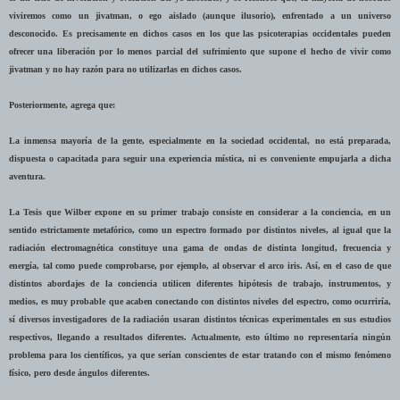
viviremos como un jivatman, o ego aislado (aunque ilusorio), enfrentado a un universo
desconocido. Es precisamente en dichos casos en los que las psicoterapias occidentales pueden
ofrecer una liberación por lo menos parcial del sufrimiento que supone el hecho de vivir como
jivatman y no hay razón para no utilizarlas en dichos casos.
Posteriormente, agrega que:
La inmensa mayoría de la gente, especialmente en la sociedad occidental, no está preparada,
dispuesta o capacitada para seguir una experiencia mística, ni es conveniente empujarla a dicha
aventura.
La Tesis que Wilber expone en su primer trabajo consiste en considerar a la conciencia, en un
sentido estrictamente metafórico, como un espectro formado por distintos niveles, al igual que la
radiación electromagnética constituye una gama de ondas de distinta longitud, frecuencia y
energía, tal como puede comprobarse, por ejemplo, al observar el arco iris. Así, en el caso de que
distintos abordajes de la conciencia utilicen diferentes hipótesis de trabajo, instrumentos, y
medios, es muy probable que acaben conectando con distintos niveles del espectro, como ocurriría,
sí diversos investigadores de la radiación usaran distintos técnicas experimentales en sus estudios
respectivos, llegando a resultados diferentes. Actualmente, esto último no representaría ningún
problema para los científicos, ya que serían conscientes de estar tratando con el mismo fenómeno
físico, pero desde ángulos diferentes.