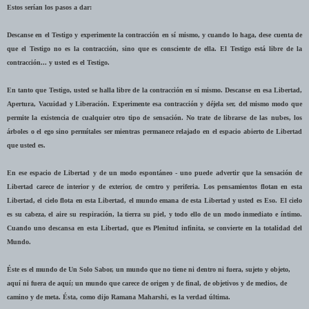
Estos serían los pasos a dar:
Descanse en el Testigo y experimente la contracción en sí mismo, y cuando lo haga, dese cuenta de
que el Testigo no es la contracción, sino que es consciente de ella. El Testigo está libre de la
contracción... y usted es el Testigo.
En tanto que Testigo, usted se halla libre de la contracción en sí mismo. Descanse en esa Libertad,
Apertura, Vacuidad y Liberación. Experimente esa contracción y déjela ser, del mismo modo que
permite la existencia de cualquier otro tipo de sensación. No trate de librarse de las nubes, los
árboles o el ego sino permítales ser mientras permanece relajado en el espacio abierto de Libertad
que usted es.
En ese espacio de Libertad y de un modo espontáneo - uno puede advertir que la sensación de
Libertad carece de interior y de exterior, de centro y periferia. Los pensamientos flotan en esta
Libertad, el cielo flota en esta Libertad, el mundo emana de esta Libertad y usted es Eso. El cielo
es su cabeza, el aire su respiración, la tierra su piel, y todo ello de un modo inmediato e íntimo.
Cuando uno descansa en esta Libertad, que es Plenitud infinita, se convierte en la totalidad del
Mundo.
Éste es el mundo de Un Solo Sabor, un mundo que no tiene ni dentro ni fuera, sujeto y objeto,
aquí ni fuera de aquí; un mundo que carece de origen y de final, de objetivos y de medios, de
camino y de meta. Ésta, como dijo Ramana Maharshi, es la verdad última.