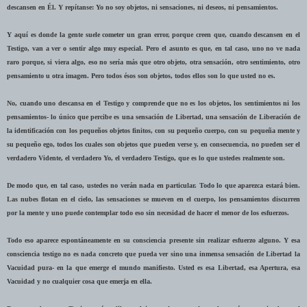
descansen en Él. Y repítanse: Yo no soy objetos, ni sensaciones, ni deseos, ni pensamientos.
Y aquí es donde la gente suele cometer un gran error, porque creen que, cuando descansen en el
Testigo, van a ver o sentir algo muy especial. Pero el asunto es que, en tal caso, uno no ve nada
raro porque, si viera algo, eso no sería más que otro objeto, otra sensación, otro sentimiento, otro
pensamiento u otra imagen. Pero todos ésos son objetos, todos ellos son lo que usted no es.
No, cuando uno descansa en el Testigo y comprende que no es los objetos, los sentimientos ni los
pensamientos- lo único que percibe es una sensación de Libertad, una sensación de Liberación de
la identificación con los pequeños objetos finitos, con su pequeño cuerpo, con su pequeña mente y
su pequeño ego, todos los cuales son objetos que pueden verse y, en consecuencia, no pueden ser el
verdadero Vidente, el verdadero Yo, el verdadero Testigo, que es lo que ustedes realmente son.
De modo que, en tal caso, ustedes no verán nada en particular. Todo lo que aparezca estará bien.
Las nubes flotan en el cielo, las sensaciones se mueven en el cuerpo, los pensamientos discurren
por la mente y uno puede contemplar todo eso sin necesidad de hacer el menor de los esfuerzos.
Todo eso aparece espontáneamente en su consciencia presente sin realizar esfuerzo alguno. Y esa
consciencia testigo no es nada concreto que pueda ver sino una inmensa sensación de Libertad la
Vacuidad pura- en la que emerge el mundo manifiesto. Usted es esa Libertad, esa Apertura, esa
Vacuidad y no cualquier cosa que emerja en ella.