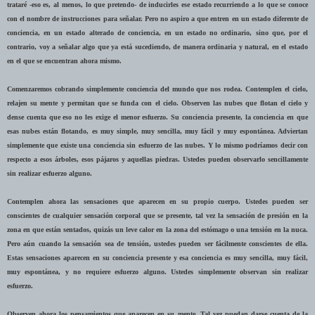
trataré -eso es, al menos, lo que pretendo- de inducirles ese estado recurriendo a lo que se conoce
con el nombre de instrucciones para señalar. Pero no aspiro a que entren en un estado diferente de
conciencia, en un estado alterado de conciencia, en un estado no ordinario, sino que, por el
contrario, voy a señalar algo que ya está sucediendo, de manera ordinaria y natural, en el estado
en el que se encuentran ahora mismo.
Comenzaremos cobrando simplemente conciencia del mundo que nos rodea. Contemplen el cielo,
relajen su mente y permitan que se funda con el cielo. Observen las nubes que flotan el cielo y
dense cuenta que eso no les exige el menor esfuerzo. Su conciencia presente, la conciencia en que
esas nubes están flotando, es muy simple, muy sencilla, muy fácil y muy espontánea. Adviertan
simplemente que existe una conciencia sin esfuerzo de las nubes. Y lo mismo podríamos decir con
respecto a esos árboles, esos pájaros y aquellas piedras. Ustedes pueden observarlo sencillamente
sin realizar esfuerzo alguno.
Contemplen ahora las sensaciones que aparecen en su propio cuerpo. Ustedes pueden ser
conscientes de cualquier sensación corporal que se presente, tal vez la sensación de presión en la
zona en que están sentados, quizás un leve calor en la zona del estómago o una tensión en la nuca.
Pero aún cuando la sensación sea de tensión, ustedes pueden ser fácilmente conscientes de ella.
Estas sensaciones aparecen en su conciencia presente y esa conciencia es muy sencilla, muy fácil,
muy espontánea, y no requiere esfuerzo alguno. Ustedes simplemente observan sin realizar
esfuerzo.
Observen ahora los pensamientos que aparecen en su mente. Tal vez puedan darse cuenta de la