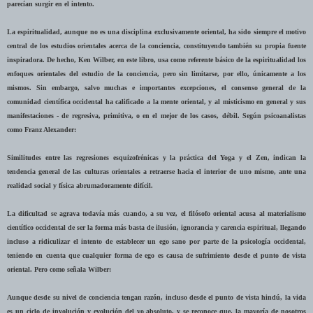
parecían surgir en el intento.
La espiritualidad, aunque no es una disciplina exclusivamente oriental, ha sido siempre el motivo
central de los estudios orientales acerca de la conciencia, constituyendo también su propia fuente
inspiradora. De hecho, Ken Wilber, en este libro, usa como referente básico de la espiritualidad los
enfoques orientales del estudio de la conciencia, pero sin limitarse, por ello, únicamente a los
mismos. Sin embargo, salvo muchas e importantes excepciones, el consenso general de la
comunidad científica occidental ha calificado a la mente oriental, y al misticismo en general y sus
manifestaciones - de regresiva, primitiva, o en el mejor de los casos, débil. Según psicoanalistas
como Franz Alexander:
Similitudes entre las regresiones esquizofrénicas y la práctica del Yoga y el Zen, indican la
tendencia general de las culturas orientales a retraerse hacia el interior de uno mismo, ante una
realidad social y física abrumadoramente difícil.
La dificultad se agrava todavía más cuando, a su vez, el filósofo oriental acusa al materialismo
científico occidental de ser la forma más basta de ilusión, ignorancia y carencia espiritual, llegando
incluso a ridiculizar el intento de establecer un ego sano por parte de la psicología occidental,
teniendo en cuenta que cualquier forma de ego es causa de sufrimiento desde el punto de vista
oriental. Pero como señala Wilber:
Aunque desde su nivel de conciencia tengan razón, incluso desde el punto de vista hindú, la vida
es un ciclo de involución y evolución del yo absoluto, y se reconoce que, la mayoría de nosotros