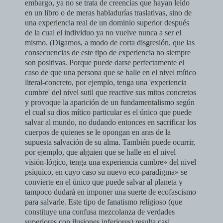
embargo, ya no se trata de creencias que hayan leído
en un libro o de meras habladurías traslativas, sino de
una experiencia real de un dominio superior después
de la cual el individuo ya no vuelve nunca a ser el
mismo.
(Digamos, a modo de corta disgresión, que las
consecuencias de este tipo de experiencia no siempre
son positivas. Porque puede darse perfectamente el
caso de que una persona que se halle en el nivel mítico
literal-concreto, por ejemplo, tenga una 'experiencia
cumbre' del nivel sutil que reactive sus mitos concretos
y provoque la aparición de un fundamentalismo según
el cual su dios mítico particular es el único que puede
salvar al mundo, no dudando entonces en sacrificar los
cuerpos de quienes se le opongan en aras de la
supuesta salvación de su alma. También puede ocurrir,
por ejemplo, que alguien que se halle en el nivel
visión-lógico, tenga una experiencia cumbre» del nivel
psíquico, en cuyo caso su nuevo eco-paradigma» se
convierte en el único que puede salvar al planeta y
tampoco dudará en imponer una suerte de ecofascismo
para salvarle. Este tipo de fanatismo religioso (que
constituye una confusa mezcolanza de verdades
superiores con ilusiones inferiores) resulta casi