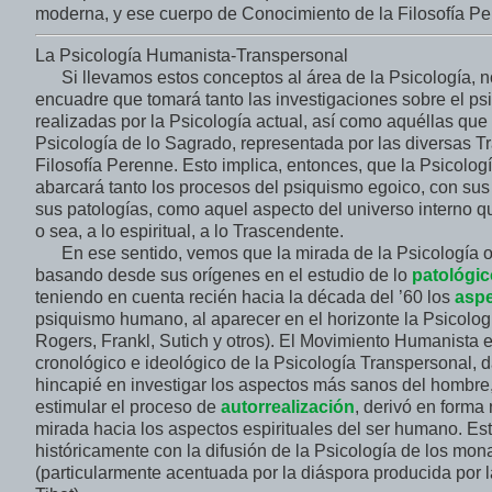
moderna, y ese cuerpo de Conocimiento de la Filosofía Pe
La Psicología Humanista-Transpersonal
Si llevamos estos conceptos al área de la Psicología, 
encuadre que tomará tanto las investigaciones sobre el 
realizadas por la Psicología actual, así como aquéllas qu
Psicología de lo Sagrado, representada por las diversas T
Filosofía Perenne. Esto implica, entonces, que la Psicolo
abarcará tanto los procesos del psiquismo egoico, con sus 
sus patologías, como aquel aspecto del universo interno q
o sea, a lo espiritual, a lo Trascendente.
En ese sentido, vemos que la mirada de la Psicología o
basando desde sus orígenes en el estudio de lo
patológic
teniendo en cuenta recién hacia la década del ’60 los
asp
psiquismo humano, al aparecer en el horizonte la Psicolo
Rogers, Frankl, Sutich y otros). El Movimiento Humanista e
cronológico e ideológico de la Psicología Transpersonal, 
hincapié en investigar los aspectos más sanos del hombre
estimular el proceso de
autorrealización
, derivó en forma 
mirada hacia los aspectos espirituales del ser humano. Est
históricamente con la difusión de la Psicología de los mon
(particularmente acentuada por la diáspora producida por l