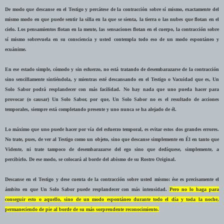
De modo que descanse en el Testigo y percátese de la contracción sobre sí mismo, exactamente del
mismo modo en que puede sentir la silla en la que se sienta, la tierra o las nubes que flotan en el
cielo. Los pensamientos flotan en la mente, las sensaciones flotan en el cuerpo, la contracción sobre
sí mismo sobrevuela en su consciencia y usted contempla todo eso de un modo espontáneo y
ecuánime.
En ese estado simple, cómodo y sin esfuerzo, no está tratando de desembarazarse de la contracción
sino sencillamente sintiéndola, y mientras esté descansando en el Testigo o Vacuidad que es, Un
Solo Sabor podrá resplandecer con más facilidad. No hay nada que uno pueda hacer para
provocar (o causar) Un Solo Sabor, por que, Un Solo Sabor no es el resultado de acciones
temporales, siempre está completando presente y uno nunca se ha alejado de él.
Lo máximo que uno puede hacer por vía del esfuerzo temporal, es evitar estos dos grandes errores.
No trate, pues, de ver al Testigo como un objeto, sino que descanse simplemente en Él en tanto que
Vidente, ni trate tampoco de desembarazarse del ego sino que dedíquese, simplemente, a
percibirlo. De ese modo, se colocará al borde del abismo de su Rostro Original.
Descanse en el Testigo y dese cuenta de la contracción sobre usted mismo: ése es precisamente el
ámbito en que Un Solo Sabor puede resplandecer con más intensidad.
Pero no lo haga para
conseguir esto o aquello, sino de un modo espontáneo durante todo el día y toda la noche,
permaneciendo de pie al borde de su más sorprendente reconocimiento.