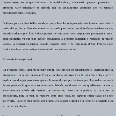
Concretamente, en lo que concierne a la espiritualidad, este modelo permite aprovechar su
profundo valor psicológico en armonía con los conocimientos aportados por los enfoques
considerados como ortodoxos.
De forma genérica, Ken Wilber concluye que, si bien los enfoques orientales intentan trascender el
sueño del yo, los occidentales tratan de repararlo para evitar que el sueño se convierta en una
pesadilla. Añade que, éstos últimos pueden ser utilizados como preparación preliminar y ayuda
complementaria, ya que todo método encaminado a producir relajación y reducción de tensión
favorece la experiencia mística, citando ejemplos como el de Suzuki en el San Francisco Zen
Center, donde se patrocinaban seminarios de conciencia sensorial.
El conocimiento espiritual
En principio, parece natural advertir que en todo proceso de conocimiento es imprescindible la
presencia de un sujeto conocedor frente a un objeto que represente lo conocido. Esto, a su vez,
implica que el sujeto permanece ajeno a lo conocido, ya que, en tanto que observador, no puede
formar parte de lo que va a ser observado. Además, en el caso de que quisiéramos conocer al
observador, no habría más remedio que convertirlo, dentro de lo posible, en un objeto de
conocimiento, para lo cual, se requiere, entre otras cosas, un segundo sujeto capaz de poder
observarlo. (Para ver como sucede esto último, ir a la parte dedicada a la forma del desarrollo de la
sección de psicología).