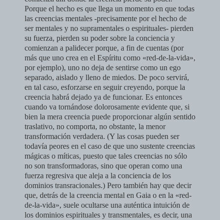
Porque el hecho es que llega un momento en que todas
las creencias mentales -precisamen­te por el hecho de
ser mentales y no supramentales o espirituales- pierden
su fuerza, pierden su poder sobre la conciencia y
comienzan a palidecer por­que, a fin de cuentas (por
más que uno crea en el Espíritu como «red-de-la-­vida»,
por ejemplo), uno no deja de sentirse como un ego
separado, aislado y lleno de miedos. De poco servirá,
en tal caso, esforzarse en seguir creyen­do, porque la
creencia habrá dejado ya de funcionar. Es entonces
cuando va tornándose dolorosamente evidente que, si
bien la mera creencia puede pro­porcionar algún sentido
traslativo, no comporta, no obstante, la menor
transformación verdadera. (Y las cosas pueden ser
todavía peores en el caso de que uno sustente creencias
mágicas o míticas, puesto que tales creencias no sólo
no son transformadoras, sino que operan como una
fuerza regresiva que aleja a la conciencia de los
dominios transracionales.)
Pero también hay que decir
que, detrás de la creencia mental en Gaia o en la «red-
de-la-vida», suele ocultarse una auténtica intuición de
los domi­nios espirituales y transmentales, es decir, una