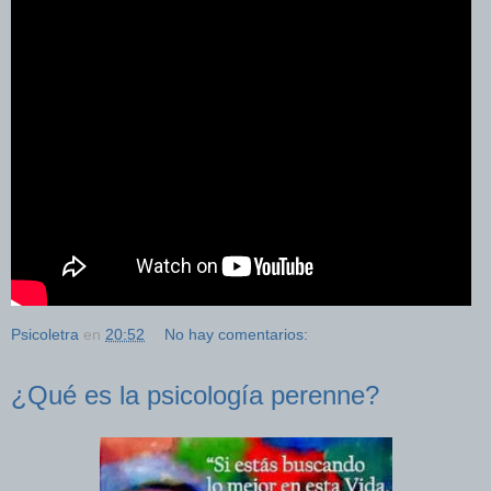
Psicoletra
en
20:52
No hay comentarios:
¿Qué es la psicología perenne?