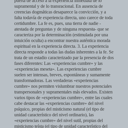
puerta de acce­so a la experiencia inmediata de lo
supramental y de lo transracional. En ausencia de
creencias dogmáticas desaparece la convicción, y a
falta toda­vía de experiencia directa, uno carece de toda
certidumbre. La fe es, pues, una tierra de nadie -
atestada de preguntas y de ninguna respuesta- que se
caracteriza por la determinación (estimulada por una
intuición oculta) a en­contrar nuestra auténtica morada
espiritual en la experiencia directa.
3. La experiencia
directa responde a todas las dudas inherentes a la fe. Se
trata de un estadio caracterizado par la presencia de dos
fases diferen­tes: Las «experiencias cumbre» y las
«experiencias meseta».
Las experiencias cumbre
suelen ser intensas, breves, espontáneas y su­mamente
transformadoras. Las verdaderas «experiencias
cumbre» nos per­miten vislumbrar nuestros potenciales
transpersonales y supramentales más elevados. Existen
varios tipos de «experiencias cumbre», entre las cuales
cabe destacar las «experiencias cumbre» del nivel
psíquico, propias del misticismo natural (el tipo de
unidad característico del nivel ordinario), las
«experiencias cumbre» del nivel sutil, propias del
misticismo teísta (el tipo de unidad característico del