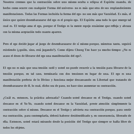
Nosotros creemos que la contracción sobre uno mismo oculta o eclipsa el Espíritu cuando, de
hecho como ocurre con cualquier Forma del universo- no es más que otra de sus resplandecientes
manifestaciones. Todas las Formas incluida la forma del ego- no son más que Vacuidad. Es más, el
único que quiere desembarazarse del ego es el propio ego. El Espíritu ama todo lo que emerge tal
cual es. El testigo ama el ego, porque el Testigo es la mente espejo ecuánime que refleja y abraza
con la misma aceptación todo cuanto aparece.
Pero el ego decide jugar al juego de desembarazarse de sí mismo porque, mientras tanto, seguirá
existiendo (¿quién, sino, está jugando?). Como dijera Chung Tzu hace ya mucho tiempo: ¿No es
acaso el deseo de librarse del ego una manifestación del ego?.
El ego no es más que una tensión sutil y usted no puede recurrir a la tensión para librarse de la
tensión porque, en tal caso, terminaría con dos tensiones en lugar de una. El ego es una
manifestación perfecta de lo Divino y funciona mejor descansando en Libertad que tratando de
desembarazarse de él, lo cual, dicho sea de paso, no hace sino aumentar su contracción.
¿Cuál es, entonces, la práctica adecuada? Cuando usted descanse en el Testigo, cuando usted
descanse en el Yo-Yo, cuando usted descanse en la Vacuidad, preste atención simplemente la
contracción sobre sí mismo. Descanse en el Testigo y advierta esa contracción porque, para sentir
esa contracción, para contemplarla, deberá haberse desidentificado y, en consecuencia, liberado de
ella. Entonces, usted estará mirando desde la posición del Testigo que siempre se halla libre de
todos los objetos.