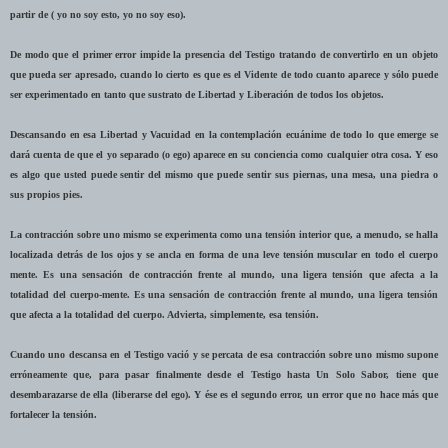
partir de ( yo no soy esto, yo no soy eso).
De modo que el primer error impide la presencia del Testigo tratando de convertirlo en un objeto
que pueda ser apresado, cuando lo cierto es que es el Vidente de todo cuanto aparece y sólo puede
ser experimentado en tanto que sustrato de Libertad y Liberación de todos los objetos.
Descansando en esa Libertad y Vacuidad en la contemplación ecuánime de todo lo que emerge se
dará cuenta de que el yo separado (o ego) aparece en su conciencia como cualquier otra cosa. Y eso
es algo que usted puede sentir del mismo que puede sentir sus piernas, una mesa, una piedra o
sus propios pies.
La contracción sobre uno mismo se experimenta como una tensión interior que, a menudo, se halla
localizada detrás de los ojos y se ancla en forma de una leve tensión muscular en todo el cuerpo
mente. Es una sensación de contracción frente al mundo, una ligera tensión que afecta a la
totalidad del cuerpo-mente. Es una sensación de contracción frente al mundo, una ligera tensión
que afecta a la totalidad del cuerpo. Advierta, simplemente, esa tensión.
Cuando uno descansa en el Testigo vació y se percata de esa contracción sobre uno mismo supone
erróneamente que, para pasar finalmente desde el Testigo hasta Un Solo Sabor, tiene que
desembarazarse de ella (liberarse del ego). Y ése es el segundo error, un error que no hace más que
fortalecer la tensión.