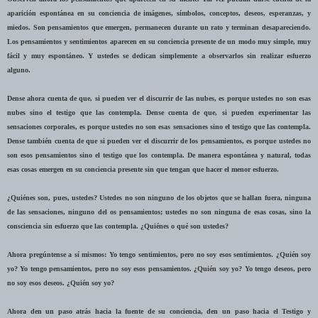
aparición espontánea en su conciencia de imágenes, símbolos, conceptos, deseos, esperanzas, y
miedos. Son pensamientos que emergen, permanecen durante un rato y terminan desapareciendo.
Los pensamientos y sentimientos aparecen en su conciencia presente de un modo muy simple, muy
fácil y muy espontáneo. Y ustedes se dedican simplemente a observarlos sin realizar esfuerzo
alguno.
Dense ahora cuenta de que, si pueden ver el discurrir de las nubes, es porque ustedes no son esas
nubes sino el testigo que las contempla. Dense cuenta de que, si pueden experimentar las
sensaciones corporales, es porque ustedes no son esas sensaciones sino el testigo que las contempla.
Dense también cuenta de que si pueden ver el discurrir de los pensamientos, es porque ustedes no
son esos pensamientos sino el testigo que los contempla. De manera espontánea y natural, todas
esas cosas emergen en su conciencia presente sin que tengan que hacer el menor esfuerzo.
¿Quiénes son, pues, ustedes? Ustedes no son ninguno de los objetos que se hallan fuera, ninguna
de las sensaciones, ninguno del os pensamientos; ustedes no son ninguna de esas cosas, sino la
consciencia sin esfuerzo que las contempla. ¿Quiénes o qué son ustedes?
Ahora pregúntense a sí mismos: Yo tengo sentimientos, pero no soy esos sentimientos. ¿Quién soy
yo? Yo tengo pensamientos, pero no soy esos pensamientos. ¿Quién soy yo? Yo tengo deseos, pero
no soy esos deseos. ¿Quién soy yo?
Ahora den un paso atrás hacia la fuente de su conciencia, den un paso hacia el Testigo y