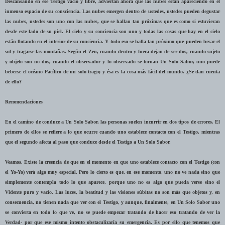
Descansando en ese Testigo vacío y libre, adviertan ahora que las nubes están apareciendo en el
inmenso espacio de su consciencia. Las nubes emergen dentro de ustedes, ustedes pueden degustar
las nubes, ustedes son uno con las nubes, que se hallan tan próximas que es como si estuvieran
desde este lado de su piel. El cielo y su conciencia son uno y todas las cosas que hay en el cielo
están flotando en el interior de su conciencia. Y todo eso se halla tan próximo que pueden besar el
sol y tragarse las montañas. Según el Zen, cuando dentro y fuera dejan de ser dos, cuando sujeto
y objeto son no dos, cuando el observador y lo observado se tornan Un Solo Sabor, uno puede
beberse el océano Pacífico de un solo trago; y ésa es la cosa más fácil del mundo. ¿Se dan cuenta
de ello?
Recomendaciones
En el camino de conduce a Un Solo Sabor, las personas suelen incurrir en dos tipos de errores. El
primero de ellos se refiere a lo que ocurre cuando uno establece contacto con el Testigo, mientras
que el segundo afecta al paso que conduce desde el Testigo a Un Solo Sabor.
Veamos. Existe la creencia de que en el momento en que uno establece contacto con el Testigo (con
el Yo-Yo) verá algo muy especial. Pero lo cierto es que, en ese momento, uno no ve nada sino que
simplemente contempla todo lo que aparece, porque uno no es algo que pueda verse sino el
Vidente puro y vacío. Las luces, la beatitud y las visiones súbitas no son más que objetos y, en
consecuencia, no tienen nada que ver con el Testigo, y aunque, finalmente, en Un Solo Sabor uno
se convierta en todo lo que ve, no se puede empezar tratando de hacer eso tratando de ver la
Verdad- por que ese mismo intento obstaculizaría su emergencia. Es por ello que tenemos que