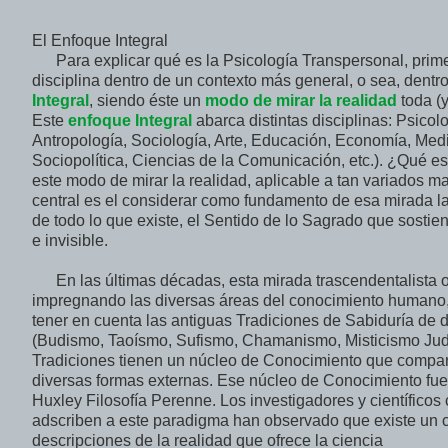
El Enfoque Integral
Para explicar qué es la Psicología Transpersonal, prim
disciplina dentro de un contexto más general, o sea, dentr
Integral
, siendo éste un
modo de mirar la realidad
toda (y
Este
enfoque Integral
abarca distintas disciplinas: Psicolo
Antropología, Sociología, Arte, Educación, Economía, Medi
Sociopolítica, Ciencias de la Comunicación, etc.). ¿Qué es
este modo de mirar la realidad, aplicable a tan variados ma
central es el considerar como fundamento de esa mirada 
de todo lo que existe, el Sentido de lo Sagrado que sostien
e invisible.
En las últimas décadas, esta mirada trascendentalista o 
impregnando las diversas áreas del conocimiento humano, 
tener en cuenta las antiguas Tradiciones de Sabiduría de d
(Budismo, Taoísmo, Sufismo, Chamanismo, Misticismo Judeo
Tradiciones tienen un núcleo de Conocimiento que compar
diversas formas externas. Ese núcleo de Conocimiento fue
Huxley Filosofía Perenne. Los investigadores y científic
adscriben a este paradigma han observado que existe un co
descripciones de la realidad que ofrece la ciencia