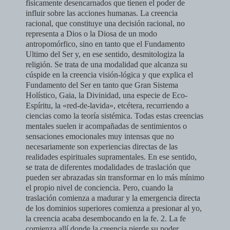
físicamente desencarnados que tienen el poder de
influir sobre las ac­ciones humanas. La creencia
racional, que constituye una decisión racio­nal, no
representa a Dios o la Diosa de un modo
antropomórfico, sino en tanto que el Fundamento
Ultimo del Ser y, en ese sentido, desmitologiza la
religión. Se trata de una modalidad que alcanza su
cúspide en la creencia vi­sión-lógica y que explica el
Fundamento del Ser en tanto que Gran Sistema
Holístico, Gaia, la Divinidad, una especie de Eco-
Espíritu, la «red-de-la­vida», etcétera, recurriendo a
ciencias como la teoría sistémica.
Todas estas creencias
mentales suelen ir acompañadas de sentimientos o
sensaciones emocionales muy intensas que no
necesariamente son experien­cias directas de las
realidades espirituales supramentales. En ese sentido,
se trata de diferentes modalidades de traslación que
pueden ser abrazadas sin transformar en lo más mínimo
el propio nivel de conciencia. Pero, cuando la
traslación comienza a madurar y la emergencia directa
de los dominios supe­riores comienza a presionar al yo,
la creencia acaba desembocando en la fe.
2. La fe
comienza allí donde la creencia pierde su poder.