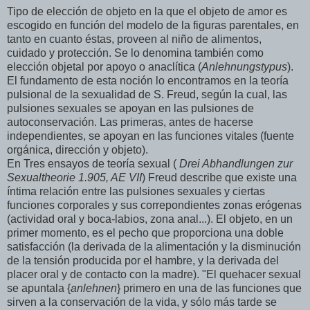
Tipo de elección de objeto en la que el objeto de amor es
escogido en función del modelo de la figuras parentales, en
tanto en cuanto éstas, proveen al niño de alimentos,
cuidado y protección. Se lo denomina también como
elección objetal por apoyo o anaclítica (
Anlehnungstypus
).
El fundamento de esta noción lo encontramos en la teoría
pulsional de la sexualidad de S. Freud, según la cual, las
pulsiones sexuales se apoyan en las pulsiones de
autoconservación. Las primeras, antes de hacerse
independientes, se apoyan en las funciones vitales (fuente
orgánica, dirección y objeto).
En Tres ensayos de teoría sexual (
Drei Abhandlungen zur
Sexualtheorie 1.905, AE VII
) Freud describe que existe una
íntima relación entre las pulsiones sexuales y ciertas
funciones corporales y sus correpondientes zonas erógenas
(actividad oral y boca-labios, zona anal...). El objeto, en un
primer momento, es el pecho que proporciona una doble
satisfacción (la derivada de la alimentación y la disminución
de la tensión producida por el hambre, y la derivada del
placer oral y de contacto con la madre). "El quehacer sexual
se apuntala {
anlehnen
} primero en una de las funciones que
sirven a la conservación de la vida, y sólo más tarde se