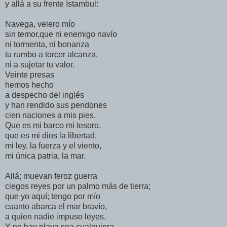
y allá a su frente Istambul:
Navega, velero mío
sin temor,que ni enemigo navío
ni tormenta, ni bonanza
tu rumbo a torcer alcanza,
ni a sujetar tu valor.
Veinte presas
hemos hecho
a despecho del inglés
y han rendido sus pendones
cien naciones a mis pies.
Que es mi barco mi tesoro,
que es mi dios la libertad,
mi ley, la fuerza y el viento,
mi única patria, la mar.
Allá; muevan feroz guerra
ciegos reyes por un palmo más de tierra;
que yo aquí; tengo por mío
cuanto abarca el mar bravío,
a quien nadie impuso leyes.
Y no hay playa,sea cualquiera,