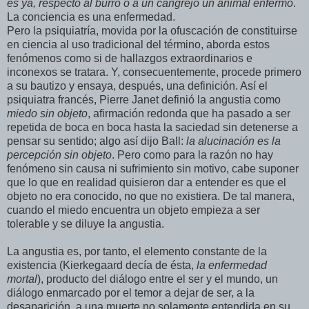
es ya, respecto al burro o a un cangrejo un animal enfermo
.
La conciencia es una enfermedad.
Pero la psiquiatría, movida por la ofuscación de constituirse
en ciencia al uso tradicional del término, aborda estos
fenómenos como si de hallazgos extraordinarios e
inconexos se tratara. Y, consecuentemente, procede primero
a su bautizo y ensaya, después, una definición. Así el
psiquiatra francés, Pierre Janet definió la angustia como
miedo sin objeto
, afirmación redonda que ha pasado a ser
repetida de boca en boca hasta la saciedad sin detenerse a
pensar su sentido; algo así dijo Ball:
la alucinación es la
percepción sin objeto
. Pero como para la razón no hay
fenómeno sin causa ni sufrimiento sin motivo, cabe suponer
que lo que en realidad quisieron dar a entender es que el
objeto no era conocido, no que no existiera. De tal manera,
cuando el miedo encuentra un objeto empieza a ser
tolerable y se diluye la angustia.
La angustia es, por tanto, el elemento constante de la
existencia (Kierkegaard decía de ésta,
la enfermedad
mortal
), producto del diálogo entre el ser y el mundo, un
diálogo enmarcado por el temor a dejar de ser, a la
desaparición, a una muerte no solamente entendida en su