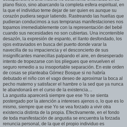
plano físico, sino abarcando la completa esfera espiritual, en
la que el individuo teme dejar de ser quien es aunque su
corazón pudiera seguir latiendo. Rastreando las huellas que
pudieran conducirnos a sus tempranas manifestaciones nos
topamos irremediablemente con la representación del bebé
cuando sus necesidades no son cubiertas. Una incontenible
desazón, la expresión de espanto, el llanto desfondado, los
ojos extraviados en busca del puerto donde varar la
navecilla de su impaciencia y el desconcierto de sus
insignificantes manecillas palpando el aire, en desesperado
intento de tropezarse con los pliegues que envuelven el
seguro remedio a su insoportable separación. En este orden
de cosas se planteaba Gómez Bosque si no habría
debutado el niño con el vago deseo de aproximar la boca al
pecho materno y satisfacer el hambre o la sed que ya nunca
le abandonará en el curso de la existencia…
La angustia aparecerá siempre que ese Yo se sienta
postergado por la atención a intereses ajenos o, lo que es lo
mismo, siempre que ese Yo se vea forzado a vivir otra
existencia distinta de la propia. Efectivamente, en el fondo
de toda manifestación de angustia se encuentra la forzada
renuncia personal, de la que el propio individuo es