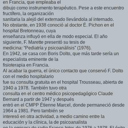
en Francia, que empleaba el
dibujo como instrumento terapéutico. Pese a este encuentro
fructífero, la organización
sanitaria la alejó del externado llevándola al internado.
No obstante, en 1938 conoció al doctor É. Pichon en el
hospital Bretonneau, cuya
enseñanza influyó en ella de modo especial. El año
siguiente, F. Marette presentó su tesis de
medicina: “Pediatría y psicoanálisis” (1976).
En 1942, se casa con Boris Dolto, que más tarde sería un
especialista eminente de la
fisioterapia en Francia.
Al acabar la guerra, el único contacto que conservó F. Dolto
con el medio hospitalario
fue su consulta gratuita en el hospital Trousseau, abierta de
1940 a 1978. También tuvo otra
consulta en el centro médico psicopedagógico Claude
Bernard a partir de 1947 y después
entró en el CMPP Étienne Marcel, donde permaneció desde
1964 a 1981. Pero también se
interesó en otra actividad, a medio camino entre la
educación y la clínica, la de psicoanalista
en la emisora de radio France-Inter, de 1976 a 1978. El éxito