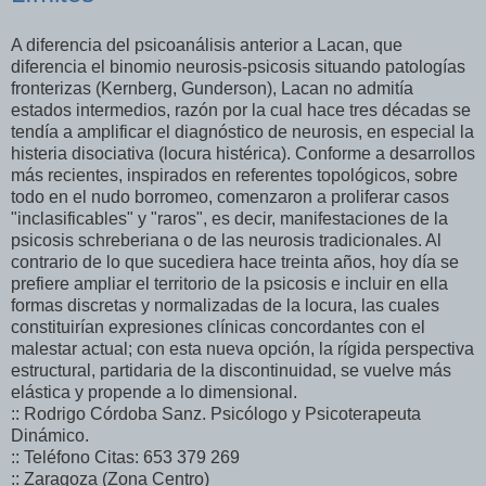
A diferencia del psicoanálisis anterior a Lacan, que
diferencia el binomio neurosis-psicosis situando patologías
fronterizas (Kernberg, Gunderson), Lacan no admitía
estados intermedios, razón por la cual hace tres décadas se
tendía a amplificar el diagnóstico de neurosis, en especial la
histeria disociativa (locura histérica). Conforme a desarrollos
más recientes, inspirados en referentes topológicos, sobre
todo en el nudo borromeo, comenzaron a proliferar casos
"inclasificables" y "raros", es decir, manifestaciones de la
psicosis schreberiana o de las neurosis tradicionales. Al
contrario de lo que sucediera hace treinta años, hoy día se
prefiere ampliar el territorio de la psicosis e incluir en ella
formas discretas y normalizadas de la locura, las cuales
constituirían expresiones clínicas concordantes con el
malestar actual; con esta nueva opción, la rígida perspectiva
estructural, partidaria de la discontinuidad, se vuelve más
elástica y propende a lo dimensional.
:: Rodrigo Córdoba Sanz. Psicólogo y Psicoterapeuta
Dinámico.
:: Teléfono Citas: 653 379 269
:: Zaragoza (Zona Centro)