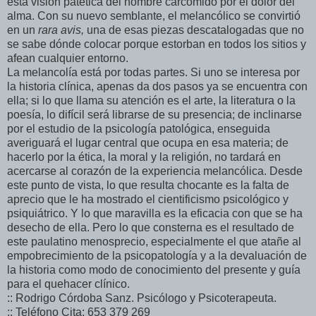
esta visión patética del hombre carcomido por el dolor del
alma. Con su nuevo semblante, el melancólico se convirtió
en un
rara avis,
una de esas piezas descatalogadas que no
se sabe dónde colocar porque estorban en todos los sitios y
afean cualquier entorno.
La melancolía está por todas partes. Si uno se interesa por
la historia clínica, apenas da dos pasos ya se encuentra con
ella; si lo que llama su atención es el arte, la literatura o la
poesía, lo difícil será librarse de su presencia; de inclinarse
por el estudio de la psicología patológica, enseguida
averiguará el lugar central que ocupa en esa materia; de
hacerlo por la ética, la moral y la religión, no tardará en
acercarse al corazón de la experiencia melancólica. Desde
este punto de vista, lo que resulta chocante es la falta de
aprecio que le ha mostrado el cientificismo psicológico y
psiquiátrico. Y lo que maravilla es la eficacia con que se ha
desecho de ella. Pero lo que consterna es el resultado de
este paulatino menosprecio, especialmente el que atañe al
empobrecimiento de la psicopatología y a la devaluación de
la historia como modo de conocimiento del presente y guía
para el quehacer clínico.
:: Rodrigo Córdoba Sanz. Psicólogo y Psicoterapeuta.
:: Teléfono Cita: 653 379 269