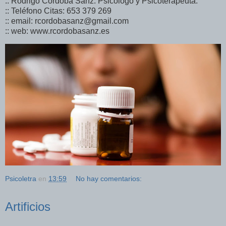
:: Rodrigo Córdoba Sanz. Psicólogo y Psicoterapeuta.
:: Teléfono Citas: 653 379 269
:: email: rcordobasanz@gmail.com
:: web: www.rcordobasanz.es
Psicoletra
en
13:59
No hay comentarios:
Artificios