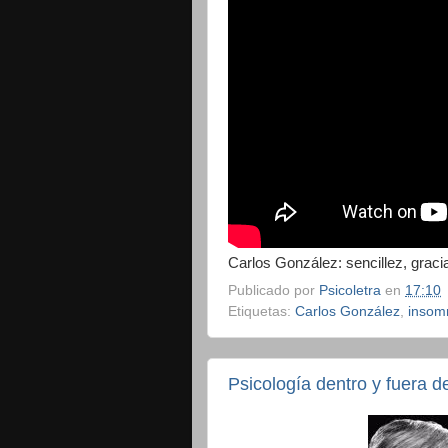
Carlos González: sencillez, graci
Publicado por
Psicoletra
en
17:10
Etiquetas:
Carlos González
,
insom
Psicología dentro y fuera de