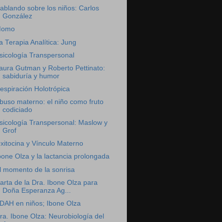
ablando sobre los niños: Carlos
González
omo
a Terapia Analítica: Jung
sicología Transpersonal
aura Gutman y Roberto Pettinato:
sabiduría y humor
espiración Holotrópica
buso materno: el niño como fruto
codiciado
sicología Transpersonal: Maslow y
Grof
xitocina y Vínculo Materno
bone Olza y la lactancia prolongada
l momento de la sonrisa
arta de la Dra. Ibone Olza para
Doña Esperanza Ag...
DAH en niños; Ibone Olza
ra. Ibone Olza: Neurobiología del