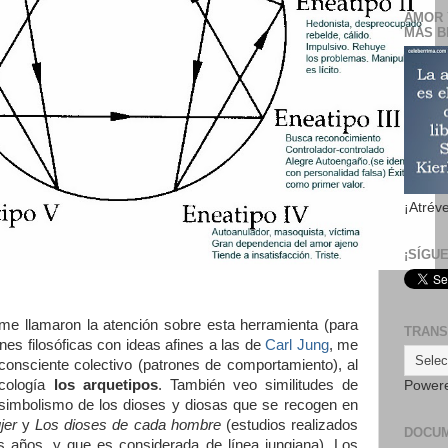
AMOR 
MÁS B
¡Atrév
¡SÍGU
e llamaron la atención sobre esta herramienta (para
TRANS
es filosóficas con ideas afines a las de
Carl Jung
, me
nconsciente colectivo (patrones de comportamiento), al
icología
los arquetipos
. También veo similitudes de
Power
l simbolismo de los dioses y diosas que se recogen en
jer
y
Los dioses de cada hombre
(estudios realizados
DOCU
 años, y que es considerada de línea jungiana). Los