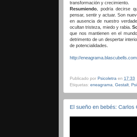
transformación y crecimiento.
Resumiendo
, podría decirse 
pensar, sentir y actuar. Son nue
en ausencia de nuestro verdader
ocultan tristeza, miedo y rabia.
So
que nos mantienen en el mundo 
detrimento de un despertar interi
de potencialidades.
http://eneagrama.blascubells.co
Publicado por
Psicoletra
en
17:33
Etiquetas:
eneagrama
,
Gestalt
,
Ps
El sueño en bebés: Carlos