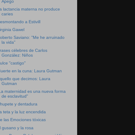
Apego
a lactancia materna no produce
caries
esmontando a Estivill
irginia Gawel
oberto Saviano: "Me he arruinado
la vida"
rases célebres de Carlos
González: Niños
ulce "castigo"
uerte en la cuna: Laura Gutman
quello que decimos: Laura
Gutman
La maternidad es una nueva forma
de esclavitud"
hupete y dentadura
a teta y la luz encendida
e las Emociones tóxicas
l gusano y la rosa