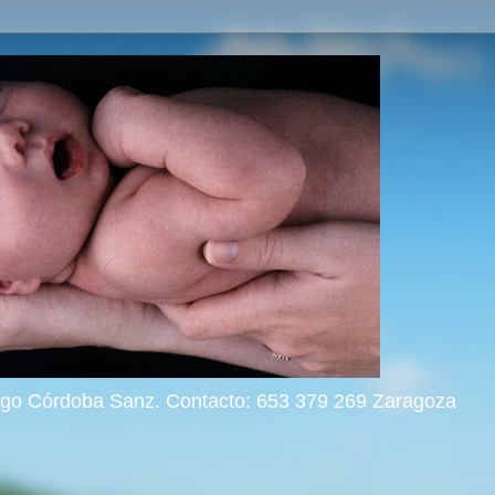
rigo Córdoba Sanz. Contacto: 653 379 269 Zaragoza