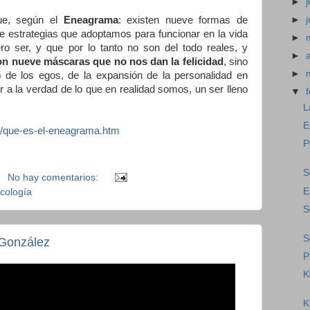
►
j
que, según el
Eneagrama
: existen nueve formas de
►
ve estrategias que adoptamos para funcionar en la vida
►
o ser, y que por lo tanto no son del todo reales, y
►
n nueve máscaras que no nos dan la felicidad
, sino
►
de los egos, de la expansión de la personalidad en
or a la verdad de lo que en realidad somos, un ser lleno
▼
L
E
m/que-es-el-eneagrama.htm
P
S
No hay comentarios:
E
icología
S
S
 González
P
K
K