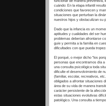
funcionar de manera preventiva, 
cuándo: En la etapa infantil resul
condiciones que favorecen y manti
situaciones que perturban la diná
nuestros hijos y obstaculizan su p
Dado que la infancia es un momen
aptitudes y cualidades del ser h
problemas deberían afrontarse co
guíe y permita a la familia en cue
dificultades con que pueda tropez
El porqué, o mejor dicho “los por
personas que encontramos día a 
una consulta psicológica toda situ
dificulte el desenvolvimiento de nu
(familiar, escolar, recreativos, et
obligados a afrontar situaciones
área de su vida de manera transito
carácter persistente de la afecci
estas situaciones evolutivas difíc
patológico. Una consulta a tiemp