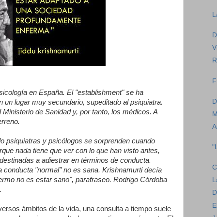
L
D
V
R
F
sicología en España. El "establishment" se ha
D
n un lugar muy secundario, supeditado al psiquiatra.
Ministerio de Sanidad y, por tanto, los médicos. A
M
erreno.
A
do psiquiatras y psicólogos se sorprenden cuando
"
que nada tiene que ver con lo que han visto antes,
destinadas a adiestrar en términos de conducta.
C
a conducta "normal" no es sana. Krishnamurti decía
ermo no es estar sano", parafraseo. Rodrigo Córdoba
L
.
D
E
ersos ámbitos de la vida, una consulta a tiempo suele