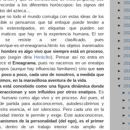
►
20
ecordar a los diferentes horóscopos: los signos del
►
20
, los del azteca…
que no todo el mundo comulga con estas ideas de los
►
20
sible si pensamos que tal enfoque puede tender a
►
20
és estereotipados, en etiquetas que pueden ser
►
20
e matices que hay en la experiencia humana. El ser
 se resiste a ser clasificado, pues
►
20
com/que-es-el-eneagrama.htmlo los objetos inanimados
►
20
l hombre es algo vivo que siempre está en proceso
,
►
20
po (según diría
Heráclito
). Pensar así no entra en
rece el
Eneagrama
, pues no nacemos en un eneatipo
►
20
opos (aunque hay influencias familiares) sino que
son
►
20
 poco a poco, cada uno de nosotros, a medida que
►
20
mos, en la maravillosa aventura de la vida
.
 está concebido como una figura dinámica donde
▼
20
teraccionan y son influidos por otros enatipos
. Es
►
er humano como algo vivo y en proceso. Así pues, el
►
 partida para autoconocernos, autodescubrirnos y
►
stra esencia, el ser silencioso. Pero cada uno en la
ad interior le permite y exige. Este autoconocerse,
►
nismos de la personalidad (del ego), es el primer
►
o, dentro de un trabajo interior más amplio de