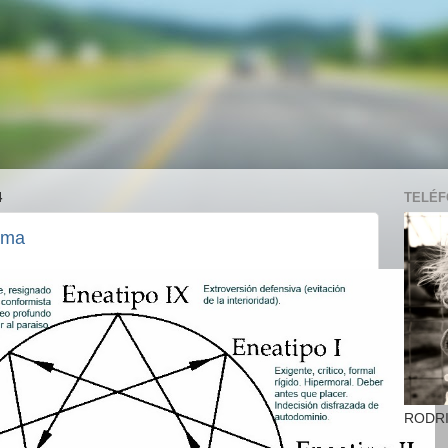
4
TELÉFO
ama
RODR