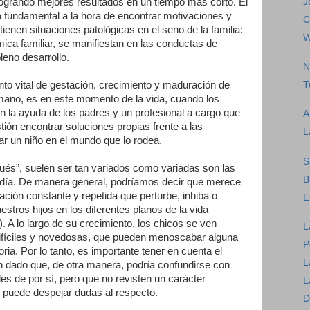
J
logrando mejores resultados en un tiempo más corto. El
ta fundamental a la hora de encontrar motivaciones y
C
enen situaciones patológicas en el seno de la familia:
W
mica familiar, se manifiestan en las conductas de
leno desarrollo.
N
to vital de gestación, crecimiento y maduración de
T
umano, es en este momento de la vida, cuando los
n la ayuda de los padres y un profesional a cargo que
A
stión encontrar soluciones propias frente a las
L
ar un niño en el mundo que lo rodea.
S
qués”, suelen ser tan variados como variadas son las
B
día. De manera general, podríamos decir que merece
ación constante y repetida que perturbe, inhiba o
E
estros hijos en los diferentes planos de la vida
c.). A lo largo de su crecimiento, los chicos se ven
L
 difíciles y novedosas, que pueden menoscabar alguna
P
ria. Por lo tanto, es importante tener en cuenta el
L
ón dado que, de otra manera, podría confundirse con
iles de por sí, pero que no revisten un carácter
L
o puede despejar dudas al respecto.
D