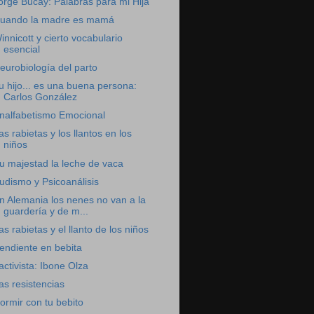
orge Bucay: Palabras para mi Hija
uando la madre es mamá
innicott y cierto vocabulario
esencial
eurobiología del parto
u hijo... es una buena persona:
Carlos González
nalfabetismo Emocional
as rabietas y los llantos en los
niños
u majestad la leche de vaca
udismo y Psicoanálisis
n Alemania los nenes no van a la
guardería y de m...
as rabietas y el llanto de los niños
endiente en bebita
activista: Ibone Olza
as resistencias
ormir con tu bebito