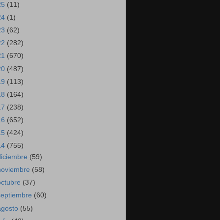
25
(11)
24
(1)
23
(62)
22
(282)
21
(670)
20
(487)
19
(113)
18
(164)
17
(238)
16
(652)
15
(424)
14
(755)
diciembre
(59)
noviembre
(58)
octubre
(37)
septiembre
(60)
agosto
(55)