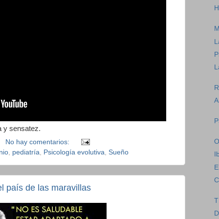
H
M
L
P
L
R
A
P
a y sensatez.
O
No hay comentarios:
nio
,
pediatría
,
Psicología evolutiva
,
Sueño
I
E
C
l país de las maravillas
T
D