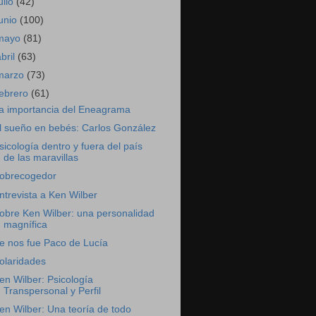
ulio
(42)
junio
(100)
mayo
(81)
abril
(63)
marzo
(73)
febrero
(61)
a importancia del Eneagrama
l sueño en bebés: Carlos González
sicología dentro y fuera del país
de las maravillas
obrecogedor
ntrevista a Ken Wilber
obre Ken Wilber: una personalidad
magnífica
e nos fue Paco de Lucía
olaridades
en Wilber: Psicología
Transpersonal y Perfil
en Wilber: Una teoría de todo