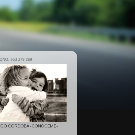
NO: 653 379 269
IGO CÓRDOBA -CONÓCEME-