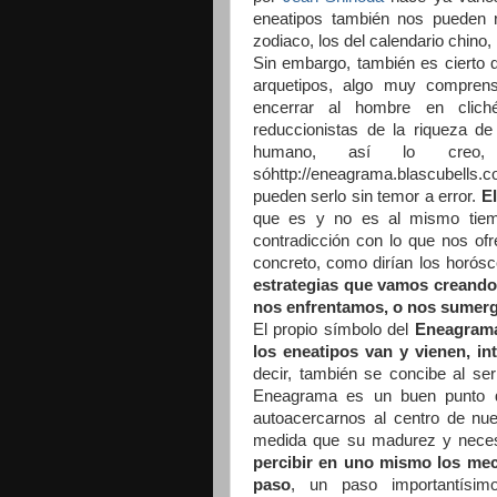
eneatipos también nos pueden r
zodiaco, los del calendario chino
Sin embargo, también es cierto 
arquetipos, algo muy compren
encerrar al hombre en clich
reduccionistas de la riqueza d
humano, así lo creo,
sóhttp://eneagrama.blascubells.
pueden serlo sin temor a error.
E
que es y no es al mismo tiem
contradicción con lo que nos of
concreto, como dirían los horósc
estrategias que vamos creando
nos enfrentamos, o nos sumergi
El propio símbolo del
Eneagrama
los eneatipos van y vienen, in
decir, también se concibe al s
Eneagrama es un buen punto de
autoacercarnos al centro de nue
medida que su madurez y necesid
percibir en uno mismo los meca
paso
, un paso importantísim