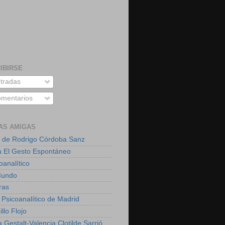
IBIRSE
tradas
mentarios
AS AMIGAS
 de Rodrigo Córdoba Sanz
a El Gesto Espontáneo
oanalítico
Mundo
ras
 Psicoanalítico de Madrid
illo Flojo
 Gestalt-Valencia Clotilde Sarrió