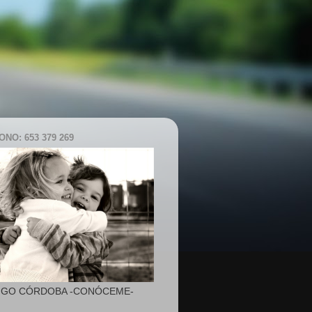
NO: 653 379 269
IGO CÓRDOBA -CONÓCEME-