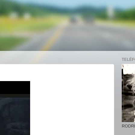
TELÉFO
RODR