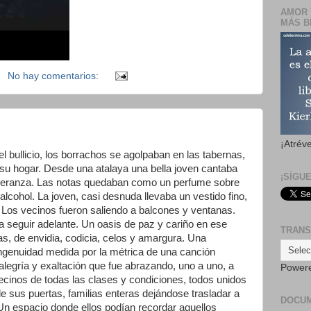
AMOR 
MÁS B
No hay comentarios:
¡Atrév
l bullicio, los borrachos se agolpaban en las tabernas,
su hogar. Desde una atalaya una bella joven cantaba
¡SÍGU
speranza. Las notas quedaban como un perfume sobre
cohol. La joven, casi desnuda llevaba un vestido fino,
 Los vecinos fueron saliendo a balcones y ventanas.
 a seguir adelante. Un oasis de paz y cariño en ese
TRANS
s, de envidia, codicia, celos y amargura. Una
ingenuidad medida por la métrica de una canción
 alegría y exaltación que fue abrazando, uno a uno, a
Power
cinos de todas las clases y condiciones, todos unidos
 sus puertas, familias enteras dejándose trasladar a
DOCU
í. Un espacio donde ellos podían recordar aquellos