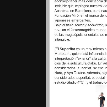
aconsejó tener más conciencia de
invisible que impregna nuestra vi
Aoshima, en Barcelona, para inaug
Fundación Miró, en el marco del 
japoneses emergentes.
Bajo el título
Terror y seducción,
l
revelan el fantasmagórico mundo d
de las megalópolis orientales se 
intangible.
{El
Superflat
es un movimiento ar
Murakami, quien está influenciad
interpretación "exterior" a la cult
ojos de la subcultura otaku. En a
considerados "superflat" se encu
Nara, y Aya Takano. Además, al
considerados superflat, especialm
estudio Studio 4°C), y el trabajo 