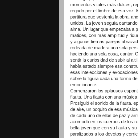
momentos vitales más dulces, rep
regado por el timbre de esa voz. 
partitura que sostenía la obra, an
unidos. La joven seguía cantando
alma. Un lugar que empezaba a p
matices, con más amplitud y riqu
y algunas tiernas parejas abrazadas
rodeada de madera una sola person
haciendo una sola cosa, cantar. 
sentir la curiosidad de subir al al
había estado siempre esa construc
esas
intelecciones
y evocaciones 
sobre la figura dada una forma de
emocionante.
Comenzaron los aplausos espontá
flauta. Una flauta con una música 
Prosiguió el sonido de la flauta, 
de aire, un poquito de esa música 
de cada uno de ellos de paz y arm
acomodó en los cuerpos de los re
bella joven que con su flauta y s
paralizados a los devotos y corrie