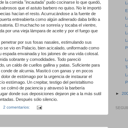
de la comida "incautada" pudo cocinarse lo que quedó,
L
abrosos que el astuto barbero no quiso. No le importó
E
pecias hacían el resto. Acurrucándose a la fuente de
L
a puerta entreabierta como algún adinerado daba brillo a
atoria. El muchacho se sonreía y tocaba el vientre,
L
da por una vieja lámpara de aceite y por el fuego que
L
L
penetrar por sus fosas nasales, estimulando sus
P
to se vio en Palacio, bien acicalado, uniformado como
u espada envainada y los jalones de una vida colosal.
comida sobrante y comodidades. Todo pareció
L
, un caldo de cuellos gallina y patas. Suficiente para
T
 conde de alcurnia. Masticó con ganas y en pocos
L
dolor de estómago por la urgencia de instaurar el
ío estómago. Un crepitar, testigo del peristaltismo
P
, se colmó de paciencia y atravesó la barbería
lugar donde sus deposiciones dejaron pie a la más sutil
►
20
ontadas. Después sólo silencio.
2 comentarios:
SEGUI