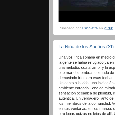
Publicado por
Psicoletra
en
21:08
La Niña de los Sueños (XI)
Una voz lírica sonaba en medio de
la gente se
había
refugiado ya en 
una melodía, oda al amor y la e
ese mar de sombras colmado de al
demasiado frío para esas fechas.
Un canto a la vida, una invitación
ambiente cargado, lleno de mirada
sensación oceánica de plenitud, 
auténtica. Un verdadero llanto de
los miembros de la comunidad. Ve
en sus ventanas, en los marcos de
otro lugar, quizás no lejos de all