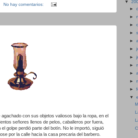
▼
20
No hay comentarios:
►
►
►
►
►
►
j
►
►
►
►
►
▼
M
L
agachado con sus objetos valiosos bajo la ropa, en el
L
ntos señores llenos de pelos, caballeros por fuera,
l golpe perdió parte del botín. No le importó, siguió
C
se por la calle hacia la casa precaria del barbero.