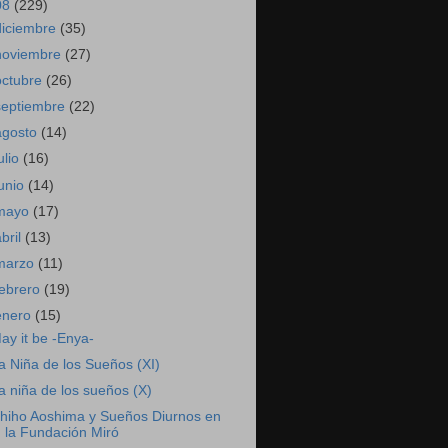
08
(229)
diciembre
(35)
noviembre
(27)
octubre
(26)
septiembre
(22)
agosto
(14)
ulio
(16)
junio
(14)
mayo
(17)
abril
(13)
marzo
(11)
febrero
(19)
enero
(15)
ay it be -Enya-
a Niña de los Sueños (XI)
a niña de los sueños (X)
hiho Aoshima y Sueños Diurnos en
la Fundación Miró