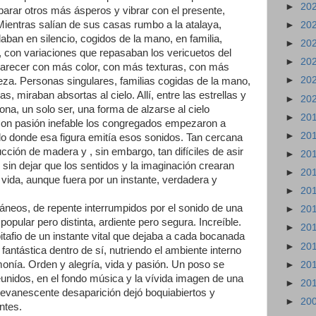
►
20
arar otros más ásperos y vibrar con el presente,
Mientras salían de sus casas rumbo a la atalaya,
►
20
daban en silencio, cogidos de la mano, en familia,
►
20
, con variaciones que repasaban los vericuetos del
►
20
arecer con más color, con más texturas, con más
►
20
eza. Personas singulares, familias cogidas de la mano,
, miraban absortas al cielo. Allí, entre las estrellas y
►
20
a, un solo ser, una forma de alzarse al cielo
►
20
Con pasión inefable los congregados empezaron a
►
20
tillo donde esa figura emitía esos sonidos. Tan cercana
ción de madera y , sin embargo, tan difíciles de asir
►
20
sin dejar que los sentidos y la imaginación crearan
►
20
 vida, aunque fuera por un instante, verdadera y
►
20
neos, de repente interrumpidos por el sonido de una
►
20
popular pero distinta, ardiente pero segura.
Increíble
.
►
20
epitafio de un instante vital que dejaba a cada bocanada
►
20
fantástica dentro de sí, nutriendo el ambiente interno
onía. Orden y alegría, vida y pasión. Un poso se
►
20
unidos, en el fondo música y la vívida imagen de una
►
20
u evanescente desaparición dejó boquiabiertos y
►
20
ntes.