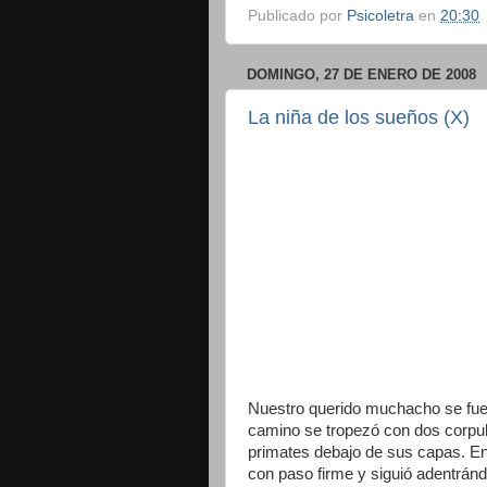
Publicado por
Psicoletra
en
20:30
DOMINGO, 27 DE ENERO DE 2008
La niña de los sueños (X)
Nuestro querido muchacho se fue 
camino se tropezó con dos corpule
primates debajo de sus capas. En e
con paso firme y siguió adentrándo