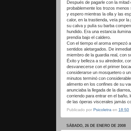
Después de pagarle con la mitad 
probablemente los trozos menos s
y espero mientras la olla y las es
calor, en la trastienda, veía por l
su calva y pulía su barba compens
hundido. Era una estancia ilumina
prendía bajo el caldero.
Con el tiempo el aroma empezó a 
sentidos aletargados. De inmedia
miembro de la guardia real, con s
Éxito y belleza a su alrededor, 
desvanecerse con el primer bocado
considerarse un mosquetero o un
minutos terminó con considerable 
alimento en los confines de su vac
anunciaba la llegada de la diarrea
corriendo para entrar en el baño, 
de las óperas viscerales jamás c
Publicado por
Psicoletra
en
18:50
SÁBADO, 26 DE ENERO DE 2008