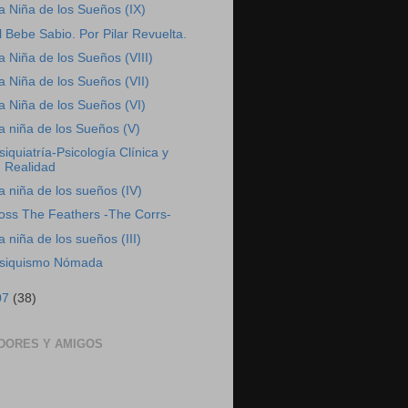
a Niña de los Sueños (IX)
l Bebe Sabio. Por Pilar Revuelta.
a Niña de los Sueños (VIII)
a Niña de los Sueños (VII)
a Niña de los Sueños (VI)
a niña de los Sueños (V)
siquiatría-Psicología Clínica y
Realidad
a niña de los sueños (IV)
oss The Feathers -The Corrs-
a niña de los sueños (III)
siquismo Nómada
07
(38)
DORES Y AMIGOS