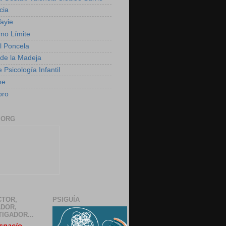
cia
ayie
rno Límite
 Poncela
o de la Madeja
 Psicología Infantil
me
bro
.ORG
CTOR,
PSIGUÍA
DOR,
TIGADOR...
spacio