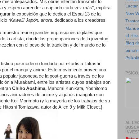
 mis antepasados. Mis obras intentan transmitir lo
Lactan
da y espero aprender a captarlo cada vez más", explica
New W
urar la exposición que le dedica el Espai 13 de la
ciclo
¡Kawaii! Japón, ahora,
dedicado a los creadores
Trasto
Manuel
a muestra reúne grandes impresiones digitales que
El Hil
e la artista, donde las preocupaciones de la juventud
Blog de
mezclan con el peso de la tradición y del mundo de lo
Simal
Psikoli
tístico posmoderno fundado por el artista Takashi
o por el manga y anime. Este movimiento provee una
PSICO
ura popular japonesa de la post-guerra a través de los
dición a Murakami, entre los artistas cuyos trabajos son
entran
Chiho Aoshima,
Mahomi Kunikata, Yoshitomo
gunos animadores de anime y algunos mangaka son
ente Koji Morimoto (y la mayoría de los trabajos de su
de Hitoshi Tomizawa, autor de Alien 9 y Milk Closet.}
AL LE
BUSCA
INVES
Este e