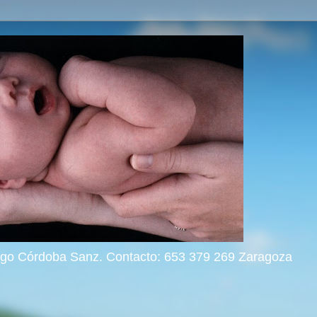
rigo Córdoba Sanz. Contacto: 653 379 269 Zaragoza