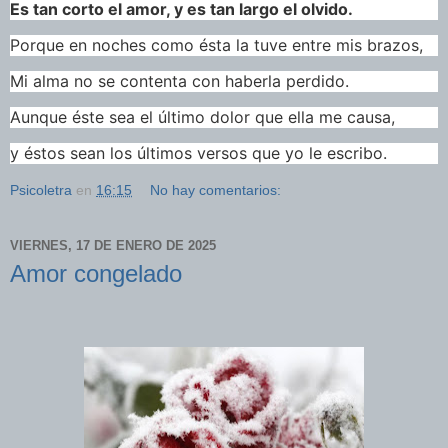
Es tan corto el amor, y es tan largo el olvido.
Porque en noches como ésta la tuve entre mis brazos,
Mi alma no se contenta con haberla perdido.
Aunque éste sea el último dolor que ella me causa,
y éstos sean los últimos versos que yo le escribo.
Psicoletra
en
16:15
No hay comentarios:
VIERNES, 17 DE ENERO DE 2025
Amor congelado