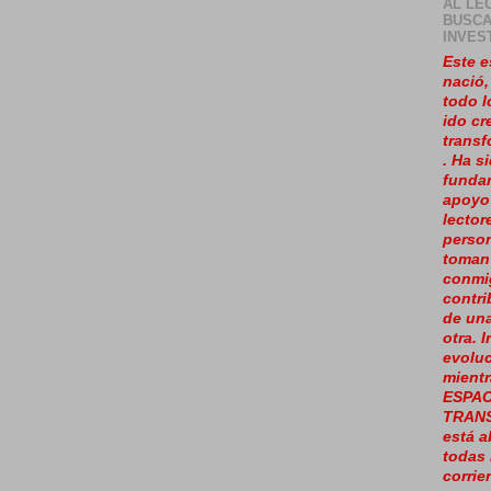
AL LE
BUSCA
INVES
Este e
nació
todo l
ido cr
trans
. Ha s
fundam
apoyo
lector
perso
toman
conmi
contr
de un
otra. 
evolu
mientr
ESPAC
TRAN
está a
todas 
corrie