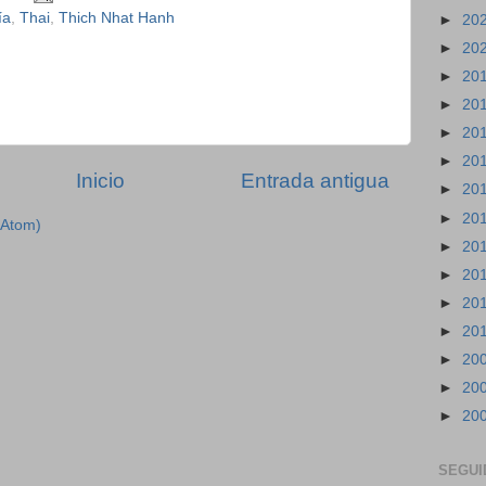
ía
,
Thai
,
Thich Nhat Hanh
►
20
►
20
►
20
►
20
►
20
►
20
Inicio
Entrada antigua
►
20
►
20
(Atom)
►
20
►
20
►
20
►
20
►
20
►
20
►
20
SEGUI