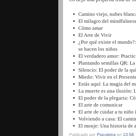
Camino viejo, nubes blanca
El milagro del mindfulnes
Cómo amar
El Arte de Vivir
¿Por qué existe el mundo?:
se hacen los niños
El verdadero amor: Practic
Plantando semillas QR: La 
Silencio: El poder de la q
Miedo: Vivir en el Presen
Estás aquí: La magia del 
La muerte es una ilusión: 
El poder de la plegaria: Có
El arte de comunicar
El arte de cuidar a tu niñ
Volviendo a casa: El cami
El monje: Una historia de
Publicado por
Psicoletra
en
13:58