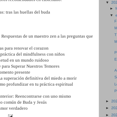
▼
20
►
s: tras las huellas del buda
▼
s
F
M
T
 Respuestas de un maestro zen a las preguntas que
M
as para renovar el corazon
P
práctica del mindfulness con niños
E
uietud en un mundo ruidoso
te para Superar Nuestros Temores
A
momento presente
S
La superación definitiva del miedo a morir
mo profundizar en tu práctica espiritual
L
P
o interior: Reencontrarse con uno mismo
►
20
no común de Buda y Jesús
 amor verdadero
►
20
►
20