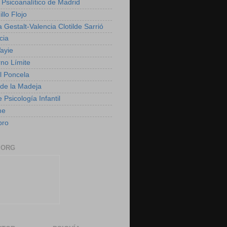
 Psicoanalítico de Madrid
illo Flojo
 Gestalt-Valencia Clotilde Sarrió
cia
ayie
rno Límite
 Poncela
o de la Madeja
 Psicología Infantil
me
bro
.ORG