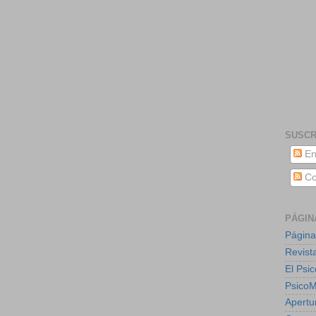
SUSCR
En
Co
PÁGIN
Página
Revist
El Psic
Psico
Apertu