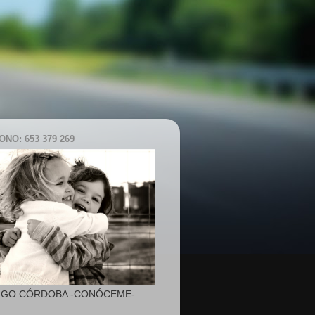
NO: 653 379 269
IGO CÓRDOBA -CONÓCEME-