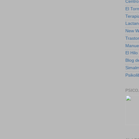
Centro
El Torn
Terapia
Lactan
New W
Trasto
Manuel
El Hil
Blog de
Simal
Psikoli
PSICO