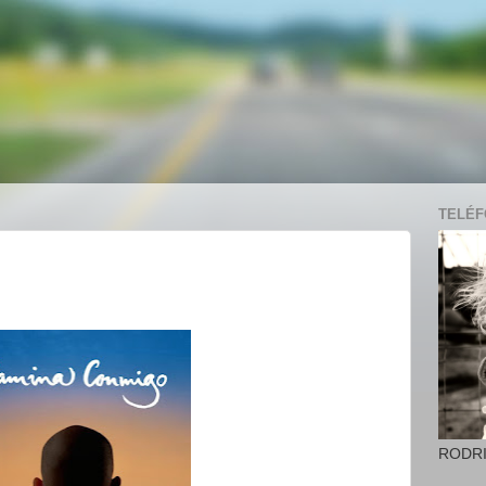
TELÉFO
RODR