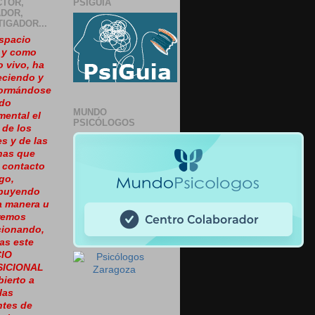
CTOR,
PSIGUÍA
DOR,
TIGADOR...
spacio
, y como
o vivo, ha
eciendo y
formándose
ido
MUNDO
ental el
PSICÓLOGOS
 de los
es y de las
nas que
 contacto
go,
ibuyendo
a manera u
Iremos
cionando,
as este
IO
SICIONAL
bierto a
las
ntes de