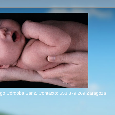
rigo Córdoba Sanz. Contacto: 653 379 269 Zaragoza