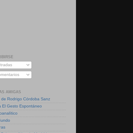
IBIRSE
tradas
mentarios
AS AMIGAS
 de Rodrigo Córdoba Sanz
a El Gesto Espontáneo
oanalítico
Mundo
ras