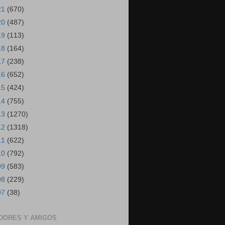
21
(670)
20
(487)
19
(113)
18
(164)
17
(238)
16
(652)
15
(424)
14
(755)
13
(1270)
12
(1318)
11
(622)
10
(792)
09
(583)
08
(229)
07
(38)
DORES Y AMIGOS