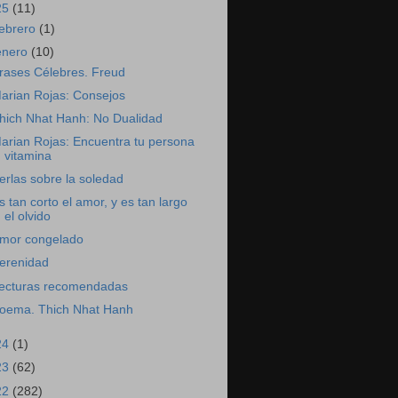
25
(11)
febrero
(1)
enero
(10)
rases Célebres. Freud
arian Rojas: Consejos
hich Nhat Hanh: No Dualidad
arian Rojas: Encuentra tu persona
vitamina
erlas sobre la soledad
s tan corto el amor, y es tan largo
el olvido
mor congelado
erenidad
ecturas recomendadas
oema. Thich Nhat Hanh
24
(1)
23
(62)
22
(282)