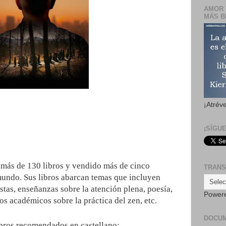
AMOR 
MÁS B
¡Atrév
¡SÍGU
más de 130 libros y vendido más de cinco
TRANS
mundo. Sus libros abarcan temas que incluyen
istas, enseñanzas sobre la atención plena, poesía,
Power
os académicos sobre la práctica del zen, etc.
DOCU
ibros recomendados en castellano: