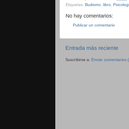
Etiquetas:
Budismo
,
libro
,
Psicolog
No hay comentarios:
Publicar un comentario
Entrada más reciente
Suscribirse a:
Enviar comentarios 