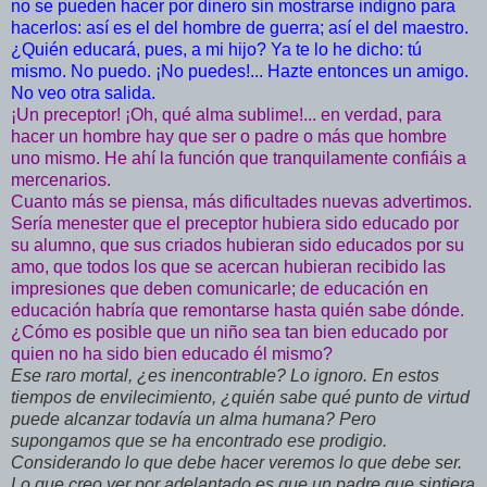
no se pueden hacer por dinero sin mostrarse indigno para
hacerlos: así es el del hombre de guerra; así el del maestro.
¿Quién educará, pues, a mi hijo? Ya te lo he dicho: tú
mismo. No puedo. ¡No puedes!... Hazte entonces un amigo.
No veo otra salida.
¡Un preceptor! ¡Oh, qué alma sublime!... en verdad, para
hacer un hombre hay que ser o padre o más que hombre
uno mismo. He ahí la función que tranquilamente confiáis a
mercenarios.
Cuanto más se piensa, más dificultades nuevas advertimos.
Sería menester que el preceptor hubiera sido educado por
su alumno, que sus criados hubieran sido educados por su
amo, que todos los que se acercan hubieran recibido las
impresiones que deben comunicarle; de educación en
educación habría que remontarse hasta quién sabe dónde.
¿Cómo es posible que un niño sea tan bien educado por
quien no ha sido bien educado él mismo?
Ese raro mortal, ¿es inencontrable? Lo ignoro. En estos
tiempos de envilecimiento, ¿quién sabe qué punto de virtud
puede alcanzar todavía un alma humana? Pero
supongamos que se ha encontrado ese prodigio.
Considerando lo que debe hacer veremos lo que debe ser.
Lo que creo ver por adelantado es que un padre que sintiera