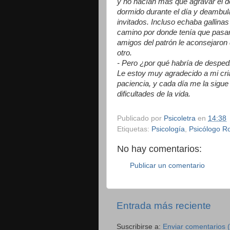
y no hacían más que agravar el d
dormido durante el día y deambula
invitados. Incluso echaba gallina
camino por donde tenía que pasar
amigos del patrón le aconsejaron 
otro.
- Pero ¿por qué habría de despedir
Le estoy muy agradecido a mi cr
paciencia, y cada día me la sigu
dificultades de la vida.
Publicado por
Psicoletra
en
14:38
Etiquetas:
Psicología
,
Psicólogo R
No hay comentarios:
Publicar un comentario
Entrada más reciente
Suscribirse a:
Enviar comentarios 