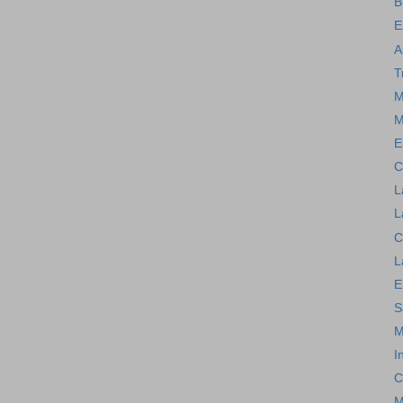
B
E
A
T
M
M
E
C
L
L
C
L
E
S
M
I
C
M