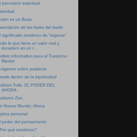
l parvulario espiritual
elicidad
uién es un Buda
escripción de las fases del duelo
l significado esotérico de "esperar"
odo lo que tiene un valor real y
duradero es un r...
olleto informativo para el Trastorno
Bipolar
mágenes sobre palabras
esde dentro de la bipolaridad
ckhart Tolle: EL PODER DEL
AHORA
udismo Zen
n Nuevo Mundo, Ahora
ptica personal
l poder del pensamiento
Por qué existimos?