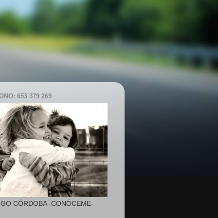
NO: 653 379 269
IGO CÓRDOBA -CONÓCEME-