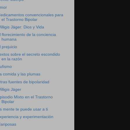
mor
edicamentos convencionales para
el Trastorno Bipolar
illigis Jäger: Dios y Vida
l florecimiento de la conciencia
humana
l prejuicio
extos sobre el secreto escondido
en la razón
ufismo
a comida y las plumas
tras fuentes de bipolaridad
illigis Jäger
pisodio Mixto en el Trastorno
Bipolar
a mente te puede usar a ti
xperiencia y experimentación
ariposas