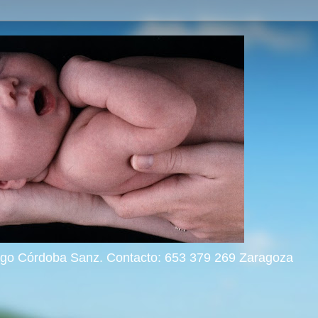
rigo Córdoba Sanz. Contacto: 653 379 269 Zaragoza