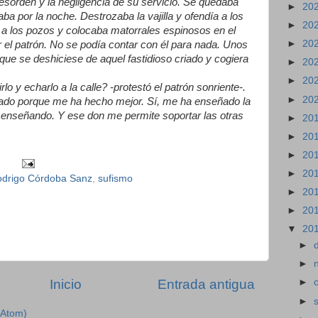
esorden y la negligencia de su servicio. Se quedaba
►
20
ba por la noche. Destrozaba la vajilla y ofendía a los
►
20
s a los pozos y colocaba matorrales espinosos en el
►
20
 el patrón. No se podía contar con él para nada. Unos
que se deshiciese de aquel fastidioso criado y cogiera
►
20
►
20
lo y echarlo a la calle? -protestó el patrón sonriente-.
►
20
iado porque me ha hecho mejor. Sí, me ha enseñado la
e enseñando. Y ese don me permite soportar las otras
►
20
►
20
►
20
►
20
odrigo Córdoba Sanz
,
sufismo
►
20
►
20
▼
20
►
►
Inicio
Entrada antigua
►
►
(Atom)