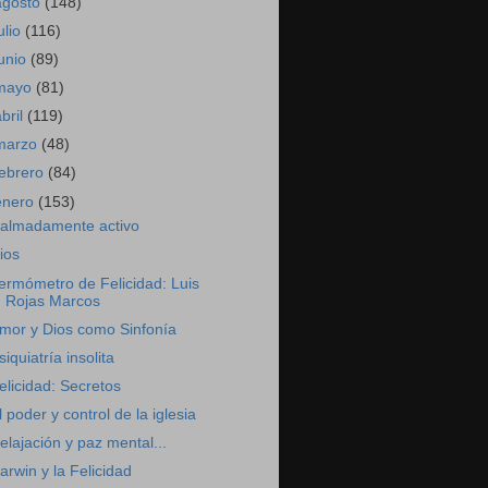
agosto
(148)
ulio
(116)
junio
(89)
mayo
(81)
abril
(119)
marzo
(48)
febrero
(84)
enero
(153)
almadamente activo
ios
ermómetro de Felicidad: Luis
Rojas Marcos
mor y Dios como Sinfonía
siquiatría insolita
elicidad: Secretos
l poder y control de la iglesia
elajación y paz mental...
arwin y la Felicidad