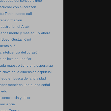
úsqueda del sentido último
scuchar con el corazón
bu Tahir: cuento sufí
ransformación
aestro Ibn el-Arabi
enos mente y más aquí y ahora
l Beso: Gustav Klimt
uento sufí
a inteligencia del corazón
a belleza de una flor
ada maestro tiene una esperanza
a clave de la dimensión espiritual
l ego en busca de la totalidad
aber mentir es una buena señal
iedo
nconsciencia y dolor
onciencia
ente-Cuerpo