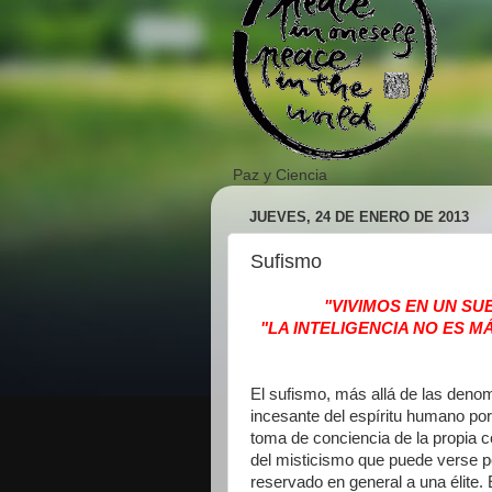
Paz y Ciencia
JUEVES, 24 DE ENERO DE 2013
Sufismo
"VIVIMOS EN UN S
"LA INTELIGENCIA NO ES M
El sufismo, más allá de las deno
incesante del espíritu humano por
toma de conciencia de la propia c
del misticismo que puede verse po
reservado en general a una élite.