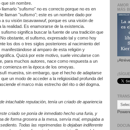
 que sin nombre.
AMOR 
 llamarlo "sufismo" no es correcto porque no es en
MÁS B
 le llaman "sufismo"; este es un nombre dado por
 a su visión
tasavawwuf
, porque es una visión de
la realidad. Es enamorarse de la existencia.
l sufismo significa buscar la fuente de una tradición que
. No obstante, el sufismo, expresado tal y como hoy
nte los dos o tres siglos posteriores al nacimiento del
.C, manifestándose al amparo de esta religión y
gráfica. Quizá por este motivo, suele vincularse con
¡Atrév
e, para muchos autores, nace como respuesta a un
que comienza en la época de los omeyas.
ufí muestra, sin embargo, que el hecho de adaptarse
¡SÍGU
 que un modo de acceder a la religiosidad profunda del
asciende el marco más estrecho del rito o del dogma.
TRANS
de intachable reputación, tenía un criado de apariencia
Power
ste criado se ponía de inmediato hecho una furia, y
a de forma grosera a la mesa, servía mal, empujaba a
 sediento. Todas las reprimendas lo dejaban indiferente
DOCU