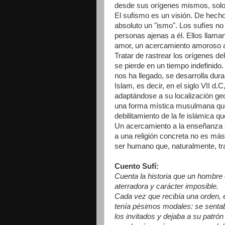
desde sus orígenes mismos, solo
El sufismo es un visión. De hecho
absoluto un "ismo". Los sufíes no
personas ajenas a él. Ellos llaman
amor, un acercamiento amoroso a 
Tratar de rastrear los orígenes de
se pierde en un tiempo indefinido
nos ha llegado, se desarrolla dura
Islam, es decir, en el siglo VII d
adaptándose a su localización geo
una forma mística musulmana qu
debilitamiento de la fe islámica 
Un acercamiento a la enseñanza s
a una religión concreta no es más
ser humano que, naturalmente, tr
Cuento Sufí:
Cuenta la historia que un hombre 
aterradora y carácter imposible.
Cada vez que recibía una orden, e
tenía pésimos modales: se sentab
los invitados y dejaba a su patrón