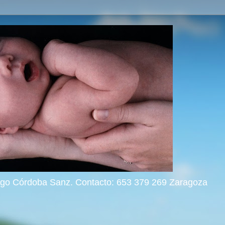
rigo Córdoba Sanz. Contacto: 653 379 269 Zaragoza