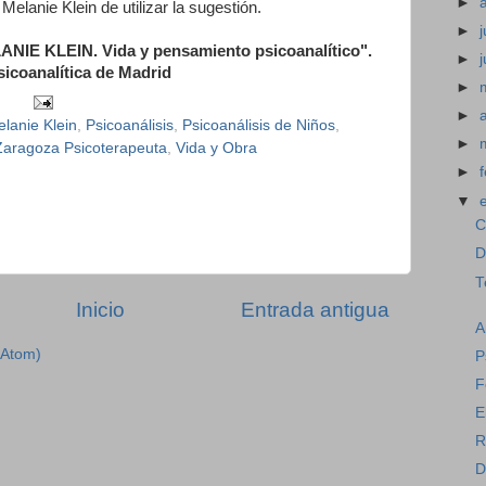
►
elanie Klein de utilizar la sugestión.
►
j
E KLEIN. Vida y pensamiento psicoanalítico".
►
sicoanalítica de Madrid
►
►
lanie Klein
,
Psicoanálisis
,
Psicoanálisis de Niños
,
►
Zaragoza Psicoterapeuta
,
Vida y Obra
►
▼
C
D
T
Inicio
Entrada antigua
A
(Atom)
P
F
E
R
D