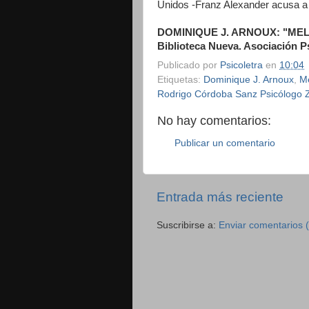
Unidos -Franz Alexander acusa a M
DOMINIQUE J. ARNOUX: "MELANI
Biblioteca Nueva. Asociación P
Publicado por
Psicoletra
en
10:04
Etiquetas:
Dominique J. Arnoux
,
Me
Rodrigo Córdoba Sanz Psicólogo 
No hay comentarios:
Publicar un comentario
Entrada más reciente
Suscribirse a:
Enviar comentarios 