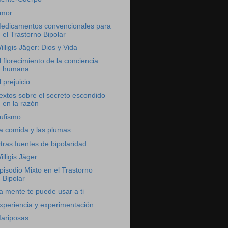
mor
edicamentos convencionales para
el Trastorno Bipolar
illigis Jäger: Dios y Vida
l florecimiento de la conciencia
humana
l prejuicio
extos sobre el secreto escondido
en la razón
ufismo
a comida y las plumas
tras fuentes de bipolaridad
illigis Jäger
pisodio Mixto en el Trastorno
Bipolar
a mente te puede usar a ti
xperiencia y experimentación
ariposas