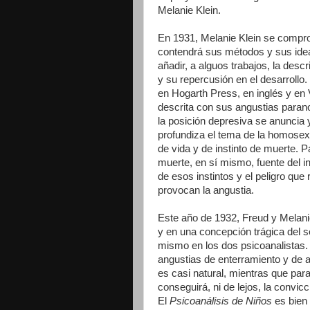
Melanie Klein.
En 1931, Melanie Klein se comprom
contendrá sus métodos y sus ide
añadir, a alguos trabajos, la desc
y su repercusión en el desarrollo. 
en Hogarth Press, en inglés y en 
descrita con sus angustias parano
la posición depresiva se anuncia 
profundiza el tema de la homosexu
de vida y de instinto de muerte. Pa
muerte, en sí mismo, fuente del i
de esos instintos y el peligro que
provocan la angustia.
Este año de 1932, Freud y Melanie
y en una concepción trágica del 
mismo en los dos psicoanalistas. 
angustias de enterramiento y de an
es casi natural, mientras que par
conseguirá, ni de lejos, la convic
El
Psicoanálisis de Niños
es bien