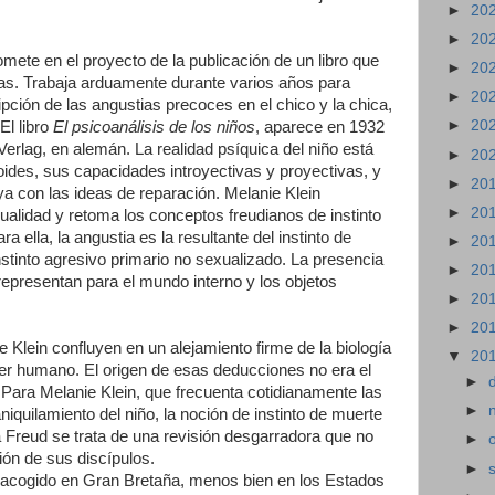
►
20
►
20
ete en el proyecto de la publicación de un libro que
►
20
as. Trabaja arduamente durante varios años para
►
20
ripción de las angustias precoces en el chico y la chica,
►
20
El libro
El psicoanálisis de los niños
, aparece en 1932
Verlag, en alemán. La realidad psíquica del niño está
►
20
ides, sus capacidades introyectivas y proyectivas, y
►
20
ya con las ideas de reparación. Melanie Klein
►
20
alidad y retoma los conceptos freudianos de instinto
ra ella, la angustia es la resultante del instinto de
►
20
nstinto agresivo primario no sexualizado. La presencia
►
20
 representan para el mundo interno y los objetos
►
20
►
20
 Klein confluyen en un alejamiento firme de la biología
▼
20
ser humano. El origen de esas deducciones no era el
►
Para Melanie Klein, que frecuenta cotidianamente las
►
iquilamiento del niño, la noción de instinto de muerte
a Freud se trata de una revisión desgarradora que no
►
ción de sus discípulos.
►
 acogido en Gran Bretaña, menos bien en los Estados