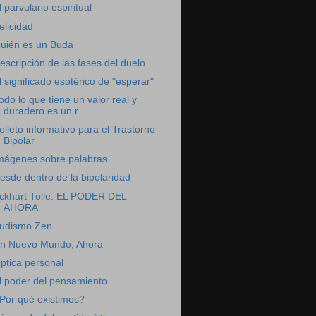
l parvulario espiritual
elicidad
uién es un Buda
escripción de las fases del duelo
l significado esotérico de "esperar"
odo lo que tiene un valor real y
duradero es un r...
olleto informativo para el Trastorno
Bipolar
mágenes sobre palabras
esde dentro de la bipolaridad
ckhart Tolle: EL PODER DEL
AHORA
udismo Zen
n Nuevo Mundo, Ahora
ptica personal
l poder del pensamiento
Por qué existimos?