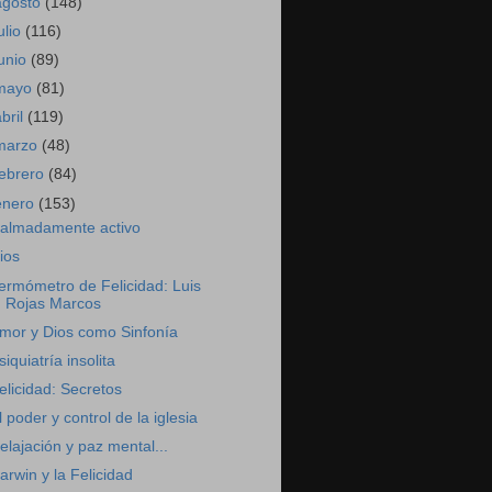
agosto
(148)
ulio
(116)
junio
(89)
mayo
(81)
abril
(119)
marzo
(48)
febrero
(84)
enero
(153)
almadamente activo
ios
ermómetro de Felicidad: Luis
Rojas Marcos
mor y Dios como Sinfonía
siquiatría insolita
elicidad: Secretos
l poder y control de la iglesia
elajación y paz mental...
arwin y la Felicidad