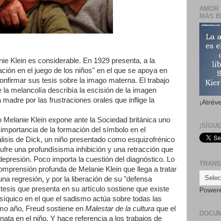
AMOR 
MÁS B
nie Klein es considerable. En 1929 presenta, a la
ación en el juego de los niños" en el que se apoya en
nfirmar sus tesis sobre la imago materna. El trabajo
 la melancolía describía la escisión de la imagen
adre por las frustraciones orales que inflige la
¡Atrév
 Melanie Klein expone ante la Sociedad británica uno
¡SÍGU
importancia de la formación del símbolo en el
nálisis de Dick, un niño presentado como esquizofrénico
ufre una profundísisma inhibición y una retracción que
epresión. Poco importa la cuestión del diagnóstico. Lo
TRANS
omprensión profunda de Melanie Klein que llega a tratar
 una regresión, y por la liberación de su "defensa
 tesis que presenta en su artículo sostiene que existe
Power
psíquico en el que el sadismo actúa sobre todas las
ismo año, Freud sostiene en
Malestar de la cultura
que el
DOCU
ata en el niño. Y hace referencia a los trabajos de