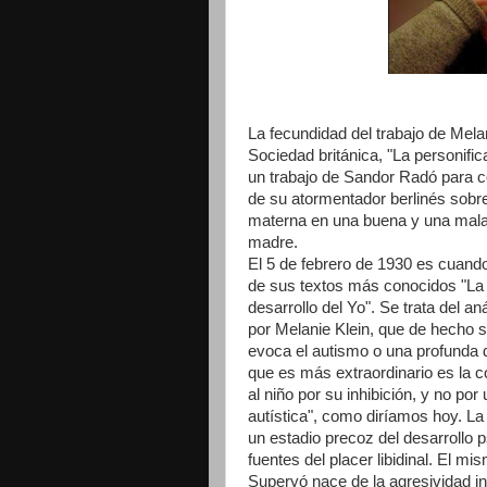
La fecundidad del trabajo de Mela
Sociedad británica, "La personific
un trabajo de Sandor Radó para co
de su atormentador berlinés sobre
materna en una buena y una mala m
madre.
El 5 de febrero de 1930 es cuando
de sus textos más conocidos "La 
desarrollo del Yo". Se trata del a
por Melanie Klein, que de hecho s
evoca el autismo o una profunda d
que es más extraordinario es la c
al niño por su inhibición, y no por
autística", como diríamos hoy. La
un estadio precoz del desarrollo 
fuentes del placer libidinal. El m
Superyó nace de la agresividad inn