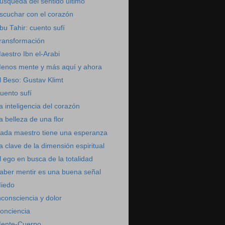
úsqueda del sentido último
scuchar con el corazón
bu Tahir: cuento sufí
ransformación
aestro Ibn el-Arabi
enos mente y más aquí y ahora
l Beso: Gustav Klimt
uento sufí
a inteligencia del corazón
a belleza de una flor
ada maestro tiene una esperanza
a clave de la dimensión espiritual
l ego en busca de la totalidad
aber mentir es una buena señal
iedo
nconsciencia y dolor
onciencia
ente-Cuerpo