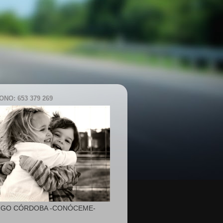
NO: 653 379 269
IGO CÓRDOBA -CONÓCEME-