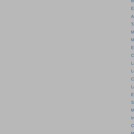
B
E
A
T
M
M
E
C
L
L
C
L
E
S
M
I
C
M