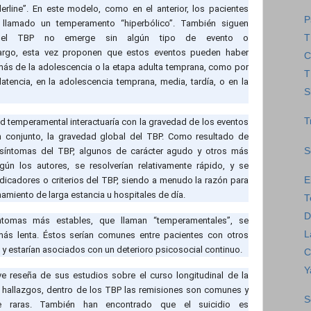
erline”. En este modelo, como en el anterior, los pacientes
P
n llamado un temperamento “hiperbólico”. También siguen
T
 el TBP no emerge sin algún tipo de evento o
argo, esta vez proponen que estos eventos pueden haber
C
emás de la adolescencia o la etapa adulta temprana, como por
T
latencia, en la adolescencia temprana, media, tardía, o en la
S
T
ad temperamental interactuaría con la gravedad de los eventos
 conjunto, la gravedad global del TBP. Como resultado de
S
s síntomas del TBP, algunos de carácter agudo y otros más
ún los autores, se resolverían relativamente rápido, y se
E
ndicadores o criterios del TBP, siendo a menudo la razón para
namiento de larga estancia u hospitales de día.
T
D
íntomas más estables, que llaman “temperamentales”, se
L
más lenta. Éstos serían comunes entre pacientes con otros
 y estarían asociados con un deterioro psicosocial continuo.
C
Y
 reseña de sus estudios sobre el curso longitudinal de la
hallazgos, dentro de los TBP las remisiones son comunes y
S
nte raras. También han encontrado que el suicidio es