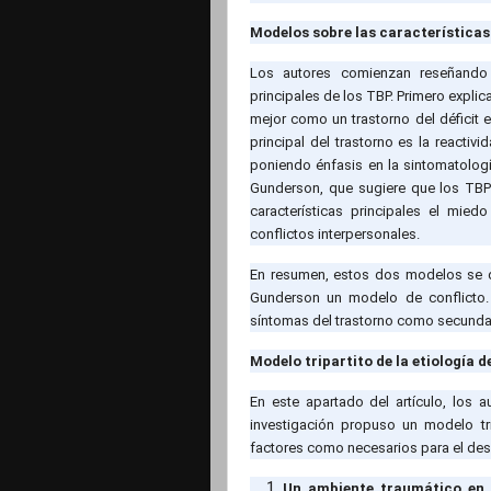
Modelos sobre las características
Los autores comienzan reseñando d
principales de los TBP. Primero expli
mejor como un trastorno del déficit e
principal del trastorno es la reactivi
poniendo énfasis en la sintomatolog
Gunderson, que sugiere que los TBP
características principales el mie
conflictos interpersonales.
En resumen, estos dos modelos se di
Gunderson un modelo de conflicto.
síntomas del trastorno como secundario
Modelo tripartito de la etiología d
En este apartado del artículo, los
investigación propuso un modelo tri
factores como necesarios para el desa
Un ambiente traumático en 