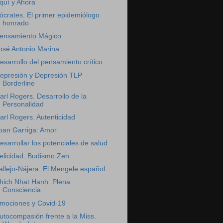
quí y Ahora
ócrates. El primer epidemiólogo
honrado
ensamiento Mágico
osé Antonio Marina
esarrollo del pensamiento crítico
epresión y Depresión TLP
Borderline
arl Rogers. Desarrollo de la
Personalidad
arl Rogers. Autenticidad
oan Garriga: Amor
esarrollar los potenciales de salud
elicidad. Budismo Zen.
allejo-Nájera. El Mengele español
hich Nhat Hanh: Plena
Consciencia
mociones y Covid-19
utocompasión frente a la Miss.