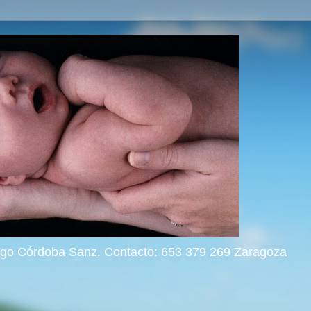
rigo Córdoba Sanz. Contacto: 653 379 269 Zaragoza