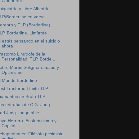
Wonderful
siquiatría y Libre Albedrío
LP/Borderline en verso
erebro y TLP (Borderline)
LP. Borderline. Limítrofe
i estás pensando en el suicidio
ahora
rastorno Limítrofe de la
Personalidad. TLP. Borde...
obre Martin Seligman. Salud y
Optimismo
l Mundo Borderline
est Trastorno Límite TLP
iamantes en Bruto TLP
as entrañas de C.G. Jung
arl Jung. Inagotable
ayo Herrero: Ecofeminismo y
Capital
chopenhauer: Filósofo pesimista
budista