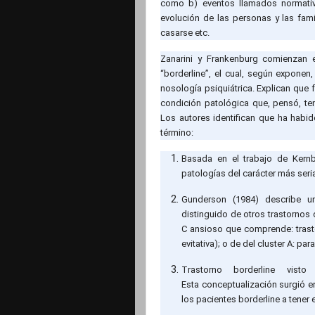
como b) eventos llamados normativo
evolución de las personas y las famil
casarse etc.
Zanarini y Frankenburg comienzan e
“borderline”, el cual, según expone
nosología psiquiátrica. Explican que f
condición patológica que, pensó, ten
Los autores identifican que ha habi
término:
Basada en el trabajo de Kernbe
patologías del carácter más seri
Gunderson (1984) describe u
distinguido de otros trastornos d
C ansioso que comprende: trast
evitativa); o de del cluster A: pa
Trastorno borderline vist
Esta conceptualización surgió e
los pacientes borderline a tener 