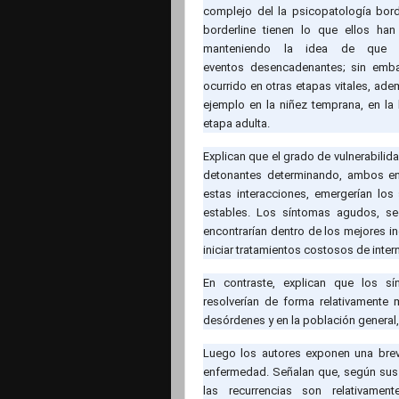
complejo del la psicopatología bord
borderline tienen lo que ellos ha
manteniendo la idea de que
eventos desencadenantes; sin emb
ocurrido en otras etapas vitales, ad
ejemplo en la niñez temprana, en la 
etapa adulta.
Explican que el grado de vulnerabilid
detonantes determinando, ambos en
estas interacciones, emergerían lo
estables. Los síntomas agudos, seg
encontrarían dentro de los mejores i
iniciar tratamientos costosos de inter
En contraste, explican que los s
resolverían de forma relativamente 
desórdenes y en la población general,
Luego los autores exponen una breve
enfermedad. Señalan que, según sus 
las recurrencias son relativame