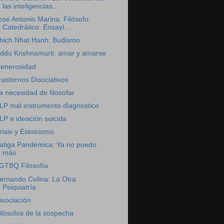
las inteligencias...
osé Antonio Marina. Filósofo.
Catedrático. Ensayi...
hich Nhat Hanh: Budismo
iddu Krishnamurti: amar y amarse
enerosidad
rastornos Disociativos
a necesidad de filosofar
LP mal instrumento diagnostico
LP e ideación suicida
risis y Estoicismo
atiga Pandémica: Ya no puedo
más
GTBQ Filosofía
ernando Colina: La Otra
Psiquiatría
isociación
ilósofos de la sospecha