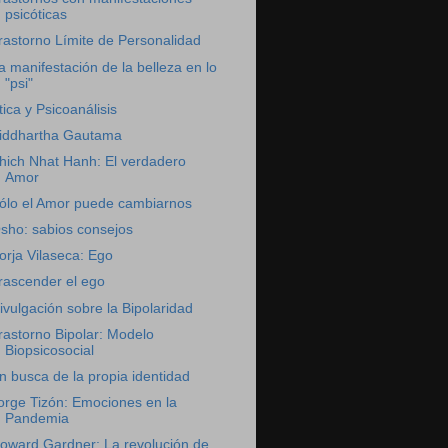
psicóticas
rastorno Límite de Personalidad
a manifestación de la belleza en lo
"psi"
tica y Psicoanálisis
iddhartha Gautama
hich Nhat Hanh: El verdadero
Amor
ólo el Amor puede cambiarnos
sho: sabios consejos
orja Vilaseca: Ego
rascender el ego
ivulgación sobre la Bipolaridad
rastorno Bipolar: Modelo
Biopsicosocial
n busca de la propia identidad
orge Tizón: Emociones en la
Pandemia
oward Gardner: La revolución de