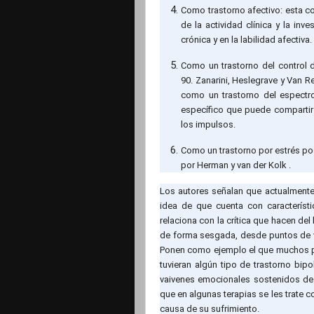
Como trastorno afectivo: esta co
de la actividad clínica y la inv
crónica y en la labilidad afectiva.
Como un trastorno del control 
90. Zanarini, Heslegrave y Van 
como un trastorno del espectro
específico que puede compartir 
los impulsos.
Como un trastorno por estrés po
por Herman y van der Kolk .
Los autores señalan que actualmente 
idea de que cuenta con característi
relaciona con la crítica que hacen d
de forma sesgada, desde puntos de vi
Ponen como ejemplo el que muchos p
tuvieran algún tipo de trastorno bip
vaivenes emocionales sostenidos de 
que en algunas terapias se les trate c
causa de su sufrimiento.