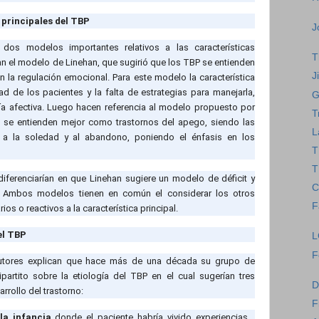
 principales del TBP
J
os modelos importantes relativos a las características
T
can el modelo de Linehan, que sugirió que los TBP se entienden
J
n la regulación emocional. Para este modelo la característica
dad de los pacientes y la falta de estrategias para manejarla,
G
ía afectiva. Luego hacen referencia al modelo propuesto por
T
 se entienden mejor como trastornos del apego, siendo las
L
do a la soledad y al abandono, poniendo el énfasis en los
T
T
ferenciarían en que Linehan sugiere un modelo de déficit y
C
 Ambos modelos tienen en común el considerar los otros
F
s o reactivos a la característica principal.
el TBP
L
F
 autores explican que hace más de una década su grupo de
partito sobre la etiología del TBP en el cual sugerían tres
D
rrollo del trastorno:
F
la infancia
donde el paciente habría vivido experiencias