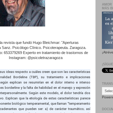
AMOR 
MÁS B
la revista que fundó Hugo Bleichmar: "Aperturas
a Sanz. Psicólogo Clínico. Psicoterapeuta. Zaragoza.
¡Atrév
no: 653379269 Experto en tratamiento de trastornos de
tagram: @psicoletrazaragoza
¡SÍGU
sus ideas respecto a cuáles creen que son las características
onalidad Bordeline (TBP), su tratamiento e implicaciones
 según explican se resumirían en el dolor interno e intenso
TRANS
s borderline y la falta de habilidad en el manejo y expresión
interpersonalmente. Según este modelo, el dolor tendría dos
Power
vo. Explican que la etiología de estas características parece
omponente biológico temperamental, que llaman “temperamento
ncadenantes que pueden ser: a) de carácter traumático; así
DOCU