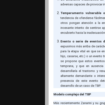
adversas capaces de provocar int
Temperamento vulnerable o 
tendencia de ofenderse fácilmen
otros pongan atención a la en
incesante intento de sentirse a
encubierto hacia la inadecuación
Evento o serie de eventos 
expusimos más arriba de carácter
para la etapa vital en que se e
hijo, casarse, etc.) o un evento
se propone que estos eventos o
temprana, y que en ausencia 
desarrollaría el trastorno y re
altamente demandante o inten
presencia de este evento det
desarrollo de un caso de TBP.
Modelo complejo del TBP
Más recientemente Zanarini y su gru