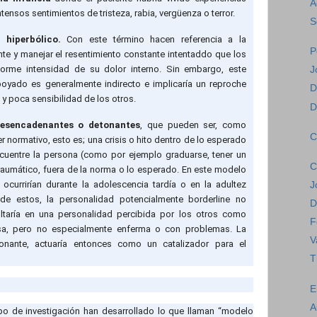
A
ensos sentimientos de tristeza, rabia, vergüenza o terror.
S
hiperbólico.
Con este término hacen referencia a la
P
te y manejar el resentimiento constante intentaddo que los
orme intensidad de su dolor interno. Sin embargo, este
J
poyado es generalmente indirecto e implicaría un reproche
D
 y poca sensibilidad de los otros.
D
desencadenantes o detonantes
, que pueden ser, como
C
 normativo, esto es; una crisis o hito dentro de lo esperado
ncuentre la persona (como por ejemplo graduarse, tener un
C
 traumático, fuera de la norma o lo esperado. En este modelo
currirían durante la adolescencia tardía o en la adultez
J
de estos, la personalidad potencialmente borderline no
D
sultaría en una personalidad percibida por los otros como
F
sa, pero no especialmente enferma o con problemas. La
V
onante, actuaría entonces como un catalizador para el
T
E
A
po de investigación han desarrollado lo que llaman “modelo