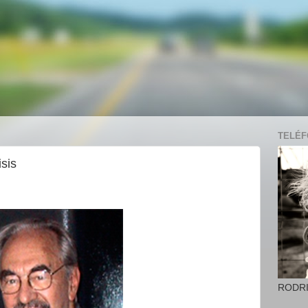
TELÉFO
sis
RODR