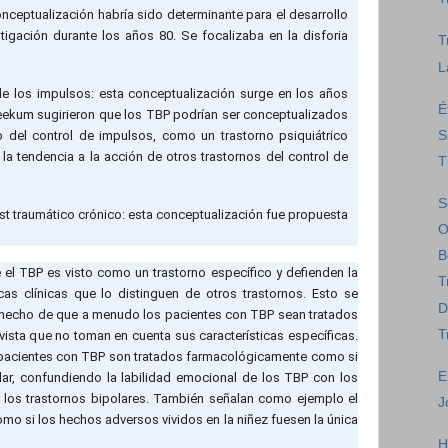
nceptualización habría sido determinante para el desarrollo
estigación durante los años 80. Se focalizaba en la disforia
T
L
de los impulsos: esta conceptualización surge en los años
É
Reekum sugirieron que los TBP podrían ser conceptualizados
S
 del control de impulsos, como un trastorno psiquiátrico
la tendencia a la acción de otros trastornos del control de
T
S
st traumático crónico: esta conceptualización fue propuesta
O
B
el TBP es visto como un trastorno específico y defienden la
T
cas clínicas que lo distinguen de otros trastornos. Esto se
D
el hecho de que a menudo los pacientes con TBP sean tratados
T
sta que no toman en cuenta sus características específicas.
acientes con TBP son tratados farmacológicamente como si
E
olar, confundiendo la labilidad emocional de los TBP con los
los trastornos bipolares. También señalan como ejemplo el
J
omo si los hechos adversos vividos en la niñez fuesen la única
H