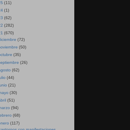
25
(11)
24
(1)
23
(62)
22
(282)
21
(670)
diciembre
(72)
noviembre
(50)
octubre
(35)
septiembre
(26)
agosto
(62)
ulio
(44)
junio
(21)
mayo
(30)
abril
(51)
marzo
(94)
febrero
(68)
enero
(117)
rastornos con manifestaciones