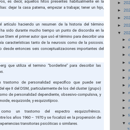
s, es decir, aquellos hitos presentes habitualmente en la
►
20
ias: dejar la casa paterna, empezar a trabajar, tener un hijo,
►
20
►
20
l artículo haciendo un resumen de la historia del término
►
20
n, ha sido durante mucho tiempo un punto de discordia en la
▼
20
ue Stern el primer autor que usó el término para describir una
►
ía características tanto de la neurosis como de la psicosis.
►
do desde entonces seis conceptualizaciones importantes del
►
►
rg que utiliza el termino “borderline” para describir las
►
as.
►
j
n trastorno de personalidad específico que puede ser
►
el eje II del DSM, particularmente de los del cluster (grupo)
►
orno de personalidad dependiente, obsesivo-compulsiva, y
►
ranoide, esquizoide, y esquizotípico.
►
o como un trastorno del espectro esquizofrénico.
►
ntre los años 1960 – 1970 y se focalizó en la propensión de
▼
experiencias transitorias psicóticas o similares.
T