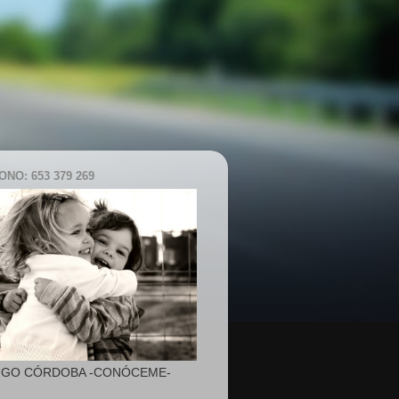
NO: 653 379 269
IGO CÓRDOBA -CONÓCEME-