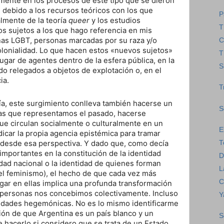
mente en los procesos de este tipo que se dieron
e debido a los recursos teóricos con los que
P
almente de la teoría
queer
y los estudios
T
os sujetos a los que hago referencia en mis
nas LGBT, personas marcadas por su raza y/o
C
lonialidad. Lo que hacen estos «nuevos sujetos»
T
ugar de agentes dentro de la esfera pública, en la
S
do relegados a objetos de explotación o, en el
ia.
T
fía, este surgimiento conlleva también hacerse un
S
las que representamos el pasado, hacerse
ue circulan socialmente o culturalmente en un
E
dicar la propia agencia epistémica para tramar
T
 desde esa perspectiva. Y dado que, como decía
 importantes en la constitución de la identidad
D
idad nacional o la identidad de quienes forman
L
l feminismo), el hecho de que cada vez más
C
gar en ellas implica una profunda transformación
 personas nos concebimos colectivamente. Incluso
Y
idades hegemónicas. No es lo mismo identificarme
ión de que Argentina es un país blanco y un
S
hacerlo si considero que se trata de un Estado