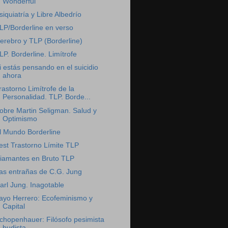
Wonderful
siquiatría y Libre Albedrío
LP/Borderline en verso
erebro y TLP (Borderline)
LP. Borderline. Limítrofe
i estás pensando en el suicidio
ahora
rastorno Limítrofe de la
Personalidad. TLP. Borde...
obre Martin Seligman. Salud y
Optimismo
l Mundo Borderline
est Trastorno Límite TLP
iamantes en Bruto TLP
as entrañas de C.G. Jung
arl Jung. Inagotable
ayo Herrero: Ecofeminismo y
Capital
chopenhauer: Filósofo pesimista
budista