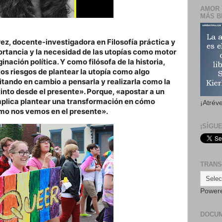
AMOR 
MÁS B
rez, docente-investigadora en Filosofía práctica y
portancia y la necesidad de las utopías como motor
aginación política. Y como filósofa de la historia,
los riesgos de plantear la utopía como algo
itando en cambio a pensarla y realizarla como la
into desde el presente». Porque, «apostar a un
mplica plantear una transformación en cómo
¡Atrév
mo nos vemos en el presente».
¡SÍGU
TRANS
Power
DOCU