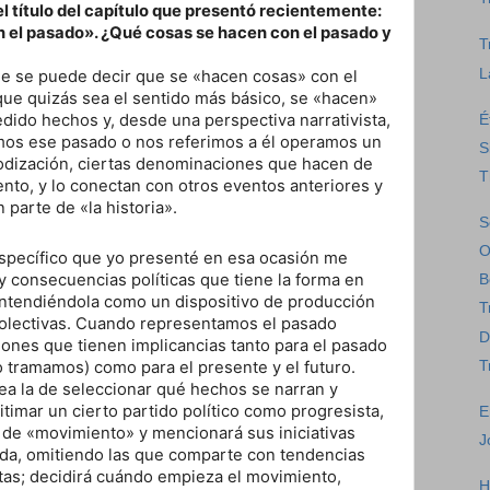
l título del capítulo que presentó recientemente:
 el pasado». ¿Qué cosas se hacen con el pasado y
T
L
e se puede decir que se «hacen cosas» con el
 que quizás sea el sentido más básico, se «hacen»
dido hechos y, desde una perspectiva narrativista,
É
mos ese pasado o nos referimos a él operamos un
S
iodización, ciertas denominaciones que hacen de
T
to, y lo conectan con otros eventos anteriores y
parte de «la historia».
S
O
específico que yo presenté en esa ocasión me
s y consecuencias políticas que tiene la forma en
B
entendiéndola como un dispositivo de producción
T
colectivas. Cuando representamos el pasado
D
ones que tienen implicancias tanto para el pasado
T
 tramamos) como para el presente y el futuro.
sea la de seleccionar qué hechos se narran y
gitimar un cierto partido político como progresista,
E
s de «movimiento» y mencionará sus iniciativas
J
rda, omitiendo las que comparte con tendencias
tas; decidirá cuándo empieza el movimiento,
H