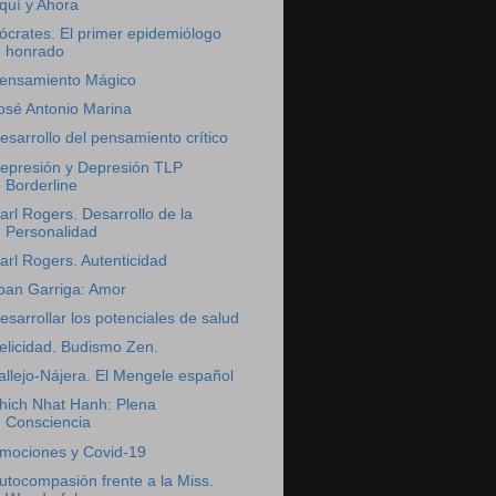
quí y Ahora
ócrates. El primer epidemiólogo
honrado
ensamiento Mágico
osé Antonio Marina
esarrollo del pensamiento crítico
epresión y Depresión TLP
Borderline
arl Rogers. Desarrollo de la
Personalidad
arl Rogers. Autenticidad
oan Garriga: Amor
esarrollar los potenciales de salud
elicidad. Budismo Zen.
allejo-Nájera. El Mengele español
hich Nhat Hanh: Plena
Consciencia
mociones y Covid-19
utocompasión frente a la Miss.