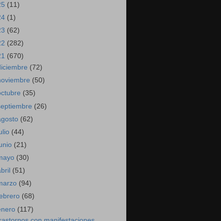
25
(11)
24
(1)
23
(62)
22
(282)
21
(670)
diciembre
(72)
noviembre
(50)
octubre
(35)
septiembre
(26)
agosto
(62)
ulio
(44)
junio
(21)
mayo
(30)
abril
(51)
marzo
(94)
febrero
(68)
enero
(117)
rastornos con manifestaciones