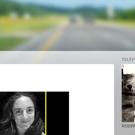
TELÉFO
RODR