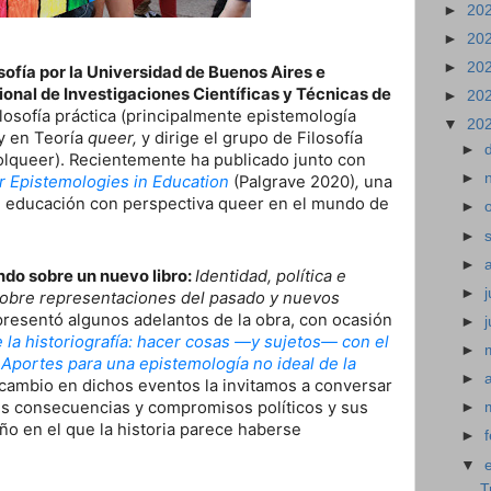
►
20
►
20
►
20
sofía por la Universidad de Buenos Aires e
onal de Investigaciones Científicas y Técnicas de
►
20
ilosofía práctica (principalmente epistemología
▼
20
) y en Teoría
queer,
y dirige el grupo de Filosofía
►
olqueer). Recientemente ha publicado junto con
►
 Epistemologies in Education
(Palgrave 2020)
,
una
e educación con perspectiva queer en el mundo de
►
►
►
do sobre un nuevo libro:
Identidad, política e
►
j
s sobre representaciones del pasado y nuevos
resentó algunos adelantos de la obra, con ocasión
►
e la historiografía: hacer cosas —y sujetos— con el
►
 Aportes para una epistemología no ideal de la
►
rcambio en dichos eventos la invitamos a conversar
us consecuencias y compromisos políticos y sus
►
ño en el que la historia parece haberse
►
▼
T