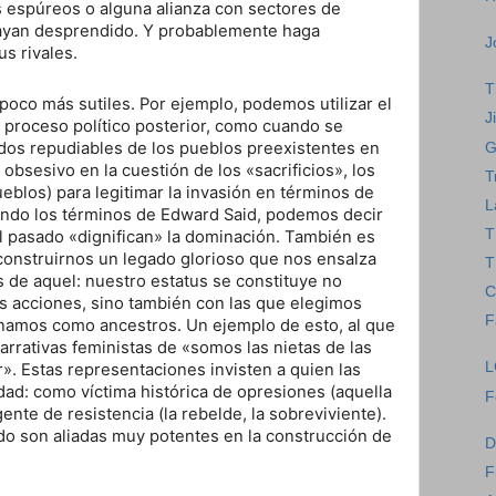
 espúreos o alguna alianza con sectores de
hayan desprendido. Y probablemente haga
J
s rivales.
T
oco más sutiles. Por ejemplo, podemos utilizar el
J
o proceso político posterior, como cuando se
os repudiables de los pueblos preexistentes en
G
 obsesivo en la cuestión de los «sacrificios», los
T
pueblos) para legitimar la invasión en términos de
L
mando los términos de Edward Said, podemos decir
T
l pasado «dignifican» la dominación. También es
 construirnos un legado glorioso que nos ensalza
T
 de aquel: nuestro estatus se constituye no
C
s acciones, sino también con las que elegimos
F
namos como ancestros. Un ejemplo de esto, al que
narrativas feministas de «somos las nietas de las
L
. Estas representaciones invisten a quien las
dad: como víctima histórica de opresiones (aquella
F
nte de resistencia (la rebelde, la sobreviviente).
do son aliadas muy potentes en la construcción de
D
F