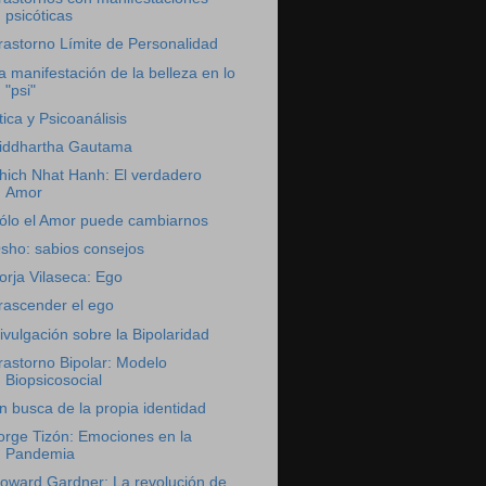
psicóticas
rastorno Límite de Personalidad
a manifestación de la belleza en lo
"psi"
tica y Psicoanálisis
iddhartha Gautama
hich Nhat Hanh: El verdadero
Amor
ólo el Amor puede cambiarnos
sho: sabios consejos
orja Vilaseca: Ego
rascender el ego
ivulgación sobre la Bipolaridad
rastorno Bipolar: Modelo
Biopsicosocial
n busca de la propia identidad
orge Tizón: Emociones en la
Pandemia
oward Gardner: La revolución de