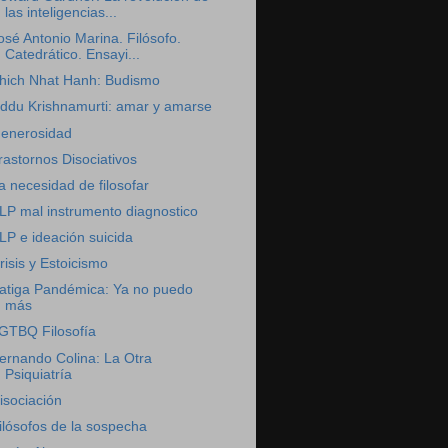
las inteligencias...
osé Antonio Marina. Filósofo.
Catedrático. Ensayi...
hich Nhat Hanh: Budismo
iddu Krishnamurti: amar y amarse
enerosidad
rastornos Disociativos
a necesidad de filosofar
LP mal instrumento diagnostico
LP e ideación suicida
risis y Estoicismo
atiga Pandémica: Ya no puedo
más
GTBQ Filosofía
ernando Colina: La Otra
Psiquiatría
isociación
ilósofos de la sospecha