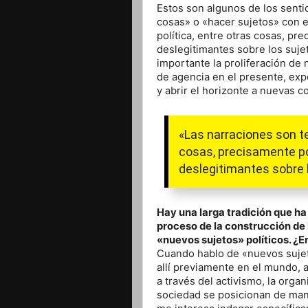
Estos son algunos de los sent
cosas» o «hacer sujetos» con e
política, entre otras cosas, pr
deslegitimantes sobre los suje
importante la proliferación de
de agencia en el presente, exp
y abrir el horizonte a nuevas c
«Las narraciones son ter
cosas, precisamente po
deslegitimantes sobre 
Hay una larga tradición que ha 
proceso de la construcción de 
«nuevos sujetos» políticos. ¿
Cuando hablo de «nuevos sujet
allí previamente en el mundo, a
a través del activismo, la organ
sociedad se posicionan de mane