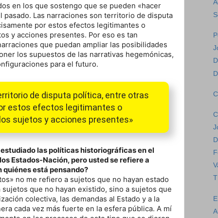
A
idos en los que sostengo que se pueden «hacer
S
l pasado. Las narraciones son territorio de disputa
ecisamente por estos efectos legitimantes o
tos y acciones presentes. Por eso es tan
P
 narraciones que puedan ampliar las posibilidades
J
oner los supuestos de las narrativas hegemónicas,
D
onfiguraciones para el futuro.
D
ritorio de disputa política, entre otras
C
r estos efectos legitimantes o
C
los sujetos y acciones presentes»
J
D
estudiado las políticas historiográficas en el
F
los Estados-Nación, pero usted se refiere a
V
En quiénes está pensando?
T
os» no me refiero a sujetos que no hayan estado
 sujetos que no hayan existido, sino a sujetos que
ización colectiva, las demandas al Estado y a la
E
ra cada vez más fuerte en la esfera pública. A mí
A