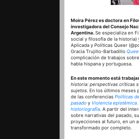
Moira Pérez es doctora en Filo
investigadora del Consejo Naci
Argentina.
Se especializa en F
social y filosofía de la historia
Aplicada y Políticas Queer (@p
Gracia Trujillo-Barbadillo
Queer
complicación de trabajos sobr
habla hispana y portuguesa.
En este momento está trabajan
historia: perspectivas crítica
sujetos.
En los últimos meses p
de las conferencias
Políticas d
pasado
y
Violencia epistémica.
historiografía
.
A partir del inte
sobre narrativas del pasado, s
proyecciones al futuro, en un a
transformado por completo.