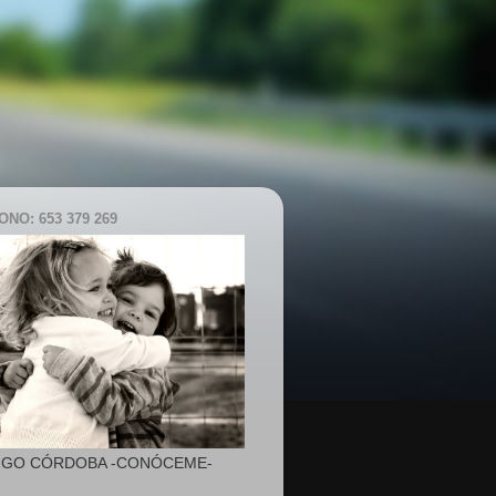
NO: 653 379 269
IGO CÓRDOBA -CONÓCEME-