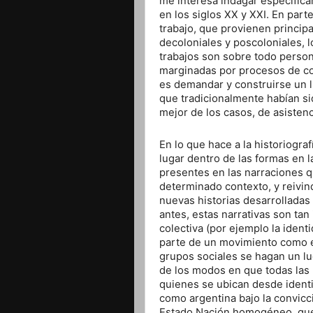
me interesa indagar específica
en los siglos XX y XXI. En part
trabajo, que provienen princip
decoloniales y poscoloniales, l
trabajos son sobre todo perso
marginadas por procesos de co
es demandar y construirse un l
que tradicionalmente habían si
mejor de los casos, de asistenc
En lo que hace a la historiogra
lugar dentro de las formas en 
presentes en las narraciones q
determinado contexto, y reivin
nuevas historias desarrolladas
antes, estas narrativas son tan
colectiva (por ejemplo la ident
parte de un movimiento como e
grupos sociales se hagan un lu
de los modos en que todas las
quienes se ubican desde ident
como argentina bajo la convicc
Estado Nación homogéneo, que 