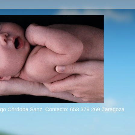
rigo Córdoba Sanz. Contacto: 653 379 269 Zaragoza