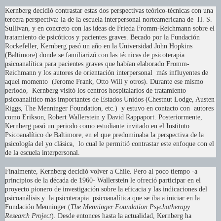
Kernberg decidió contrastar estas dos perspectivas teórico-técnicas con una
tercera perspectiva: la de la escuela interpersonal norteamericana de H. S.
Sullivan, y en concreto con las ideas de Frieda Fromm-Reichmann sobre el
tratamiento de psicóticos y pacientes graves. Becado por la Fundación
Rockefeller, Kernberg pasó un año en la Universidad John Hopkins
(Baltimore) donde se familiarizó con las técnicas de psicoterapia
psicoanalítica para pacientes graves que habían elaborado Fromm-
Reichmann y los autores de orientación interpersonal más influyentes de
aquel momento (Jerome Frank, Otto Will y otros). Durante ese mismo
periodo, Kernberg visitó los centros hospitalarios de tratamiento
psicoanalítico más importantes de Estados Unidos (Chestnut Lodge, Austen
Riggs, The Menninger Foundation, etc.) y estuvo en contacto con autores
como Erikson, Robert Wallerstein y David Rappaport. Posteriormente,
Kernberg pasó un periodo como estudiante invitado en el Instituto
Psicoanalítico de Baltimore, en el que predominaba la perspectiva de la
psicología del yo clásica, lo cual le permitió contrastar este enfoque con el
de la escuela interpersonal.
Finalmente, Kernberg decidió volver a Chile. Pero al poco tiempo -a
principios de la década de 1960- Wallerstein le ofreció participar en el
proyecto pionero de investigación sobre la eficacia y las indicaciones del
psicoanálisis y la psicoterapia psicoanalítica que se iba a iniciar en la
Fundación Menninger (
The Menninger Foundation Psychotherapy
Research Project
). Desde entonces hasta la actualidad, Kernberg ha