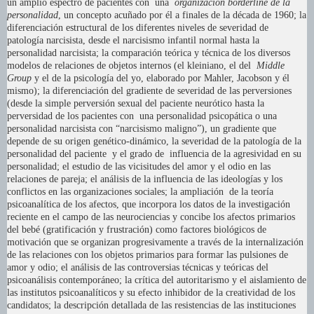
un amplio espectro de pacientes con una
organización borderline de la
personalidad
, un concepto acuñado por él a finales de la década de 1960; la
diferenciación estructural de los diferentes niveles de severidad de
patología narcisista, desde el narcisismo infantil normal hasta la
personalidad narcisista; la comparación teórica y técnica de los diversos
modelos de relaciones de objetos internos (el kleiniano, el del
Middle
Group
y el de la psicología del yo, elaborado por Mahler, Jacobson y él
mismo); la diferenciación del gradiente de severidad de las perversiones
(desde la simple perversión sexual del paciente neurótico hasta la
perversidad de los pacientes con una personalidad psicopática o una
personalidad narcisista con “narcisismo maligno”), un gradiente que
depende de su origen genético-dinámico, la severidad de la patología de la
personalidad del paciente y el grado de influencia de la agresividad en su
personalidad; el estudio de las vicisitudes del amor y el odio en las
relaciones de pareja; el análisis de la influencia de las ideologías y los
conflictos en las organizaciones sociales; la ampliación de la teoría
psicoanalítica de los afectos, que incorpora los datos de la investigación
reciente en el campo de las neurociencias y concibe los afectos primarios
del bebé (gratificación y frustración) como factores biológicos de
motivación que se organizan progresivamente a través de la internalización
de las relaciones con los objetos primarios para formar las pulsiones de
amor y odio; el análisis de las controversias técnicas y teóricas del
psicoanálisis contemporáneo; la crítica del autoritarismo y el aislamiento de
las institutos psicoanalíticos y su efecto inhibidor de la creatividad de los
candidatos; la descripción detallada de las resistencias de las instituciones