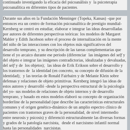
continuado investigando la eficacia del psicoanálisis y la psicoterapia
psicoanalítica en diferentes tipos de pacientes.
Durante sus años en la Fundación Menninger (Topeka, Kansas) -que por
entonces era un centro de formación psicoanalítica de prestigio mundial-
Kernberg se centró en estudiar, elaborar e integrar las ideas desarrolladas
por autores de diferentes perspectivas teóricas: los modelos de Margaret
Mahler y Edith Jacobson sobre el proceso de internalización en la mente
del niño de las interacciones con los objetos más significativos del
desarrollo temprano, y su descripción de las tareas complementarias que
tiene el yo arcaico durante ese periodo (diferenciar las imágenes del
self
y
del objeto e integrar las imágenes contradictorias, idealizadas y devaluadas,
del
self
y de los objetos); las ideas de Erik Erikson sobre el desarrollo y
los trastornos de la identidad (en concreto, su concepto de difusión de la
identidad); y las teorías de Ronald Fairbairn y de Melanie Klein sobre
defensas y relaciones de objeto primitivas. Kernberg integró las ideas de
estos autores y desarrolló -desde la perspectiva estructural de la psicología
del yo- sus modelos de relaciones de objeto internos y de desarrollo
temprano, y basado en estos modelos elaboró su concepto de organización
borderline de la personalidad (que describe las características estructurales
comunes y el origen genético-dinámico de un amplio espectro clínico de
pacientes con trastornos graves de la personalidad, de nivel intermedio
entre neurosis y psicosis) y diferenció estructuralmente las diversas formas
y grados de la patología narcisista, desde el narcisismo infantil normal
hasta las personalidades narcisistas.