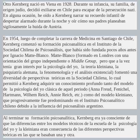
Otto Kernberg nació en Viena en 1928. Durante su infancia, su familia, de
origen judío, decidió exiliarse en Chile para escapar de la persecución nazi.
En alguna ocasión, he oído a Kernberg narrar su recuerdo infantil de
despertar alarmado durante la noche y oír cómo sus padres planeaban
sigilosamente la huida de Austria.
En 1954, luego de completar la carrera de Medicina en Santiago de Chile,
Kernberg comenzó su formación psicoanalítica en el Instituto de la
Sociedad Chilena de Psicoanálisis, que había sido fundada pocos años antes
por Ignacio Matte-Blanco. Matte-Blanco (formado en Londres con una
orientación del grupo independiente o
Middle Group
, pero que a la vez
tenía gran interés por la psicología del yo, la teoría kleiniana, la
psiquiatría alemana, la fenomenología y el análisis existencial) fomentó una
diversidad de perspectivas teóricas en la Sociedad Chilena, lo cual
permitió a Kernberg adquirir un conocimiento profundo tanto del modelo
de la psicología del yo clásica de aquel periodo (Anna Freud, Fenichel,
Hartmann, Wilhem Reich, Annie Reich, etc.) como del modelo kleiniano,
que progresivamente fue predominando en el Instituto Psicoanalítico
chileno debido a la influencia del psicoanálisis argentino.
Al terminar su formación psicoanalítica, Kernberg era ya consciente de
que las diferencias entre los modelos técnicos de la escuela de la psicología
del yo y la kleiniana eran consecuencia de las diferentes perspectivas
teóricas en las que se basaban una y otra.