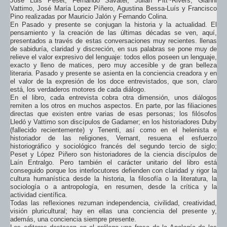
José Luis Peset, Fernando Savater, Julian Pitt~Rivers, Gianni
Vattimo, José María Lopez Píñero, Agustina Bessa-Luís y Francisco
Pino realizadas por Mauricio Jalón y Fernando Colina.
En Pasado y presente se conjugan la historia y la actualidad. El
pensamiento y la creación de las últimas décadas se ven, aquí,
presentados a través de estas conversaciones muy recientes. llenas
de sabiduría, claridad y discreción, en sus palabras se pone muy de
relieve el valor expresivo del lenguaje: todos ellos poseen un lenguaje,
exacto y lleno de matices, pero muy accesible y de gran belleza
literaria. Pasado y presente se asienta en la conciencia creadora y en
el valor de la expresión de los doce entrevistados, que son, claro
está, los verdaderos motores de cada diálogo.
En el libro, cada entrevista cobra otra dimensión, unos diálogos
remiten a los otros en muchos aspectos. En parte, por las filiaciones
directas que existen entre varias de esas personas; los filósofos
Lledó y Vattimo son discípulos de Gadamer; en los historiadores Duby
(fallecido recientemente) y Tenenti, así como en el helenista e
historiador de las religiones, Vernant, resuena el esfuerzo
historiográfico y sociológico francés del segundo tercio de siglo;
Peset y López Piñero son historiadores de la ciencia discípulos de
Laín Entralgo. Pero también el carácter unitario del libro está
conseguido porque los interlocutores defienden con claridad y rigor la
cultura humanística desde la historia, la filosofía o la literatura, la
sociología o a antropología, en resumen, desde la crítica y la
actividad científica.
Todas las reflexiones rezuman independencia, civilidad, creatividad,
visión pluricultural; hay en ellas una conciencia del presente y,
además, una conciencia siempre presente.