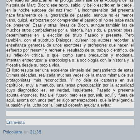
Los editores destacan en el prólogo una frase de la Apología de las
historia de Marc Bloch; ese texto, sabio, y bello escrito en la cárcel,
en la noche europea del nazismo: "la incomprensión del presenta
nace fatalmente de la ignorancia del pasado, aunque no es menos
vano, quizá, esforzarse por comprender el pasado si no se sabe nada
del presente" Esas y otras líneas de Bloch, aunque también las de
muchos otros combatientes por al historia, han sido, al parecer, pues,
determinantes en la elección del título Pasado y presente. Pero
también, con el subtítulo Diálogos, quieren los autores recordar la
enseñanza generosa de unos escritores y profesores que hacen el
esfuerzo por resumir y recrear el resultado de su trabajo científico, de
su reflexión crítica, o que, como suma precaución y modestia,
intentan entrecruzar la antropología o la sociología con la historia y la
filosofía desde su propia vida.
El libro resulta ser una excelente síntesis del pensamiento de estas
últimas décadas, realizada muchas veces de la mano misma de sus
protagonistas más reconocidos. Y no deja de captarse en sus
capítulos, muy a menudo, una tensa preocupación por la actualidad
cuyo diagnóstico es, en verdad, inquietante. Pasado y presente
apunta entonces, hacia el futuro: pero ese porvenir, aquí y fuera de
aquí, asoma con unos perfiles algo amenazadores, que la inteligencia,
la pasión y la lucha por la libertad deberán ayudar a evitar.
Entrevista
Psicoletra
en
21:38