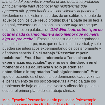
la mente del paciente, y emplea el arte de la interpretación
principalmente para reconocer las resistencias que
aparecen allí, y para hacérselas conscientes al paciente".
Evidentemente existen recuerdos de un calibre diferente de
aquellos con los que Freud produjo buena parte de su teoría
original, recuerdos que no son tato sobre
algo
terribe que
ocurrió, sino, en palabras de
D.W.Winnicott, sobre "que no
ocurrió nada cuando hubiera sido mehor que ocuriera
algo de provecho".
Estos sucesos suelen estar grabados
en el soma, o cuerpo, más que en la memoria verbal, y solo
pueden ser integrados experimentándolos posteriormente y
dándoles sentido.
En el trabajo "Recordar, repetir,
reelaborar", Freud hace referencia a "esta clase de
experiencias especiales" que no se entendieron en el
momento de su ocurrencia y solo pueden ser
entendidas e interpretadas "subsiguientemente".
Este
tipo de recuerdo es el que ha ido dominando cada vez más
el pensamiento de los psicoterapeutas a medida que los
problemas de baja autoestima, vacío y alienación pasan a
ocupar el primer plano de su trabajo clínico.
Mark Epstein: "Pensamientos sin pensador. Psicoterapia
desde una perspectiva Budista". Gaia Ediciones. 2011,