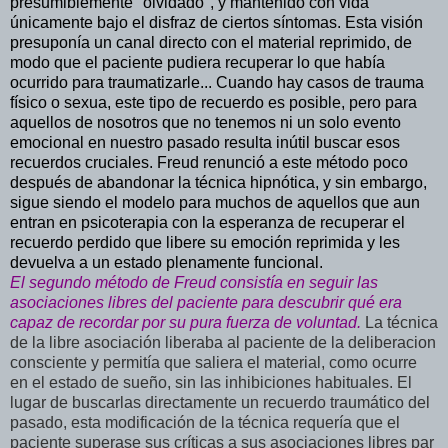
presumiblemente "olvidado", y mantenido con vida
únicamente bajo el disfraz de ciertos síntomas. Esta visión
presuponía un canal directo con el material reprimido, de
modo que el paciente pudiera recuperar lo que había
ocurrido para traumatizarle... Cuando hay casos de trauma
físico o sexua, este tipo de recuerdo es posible, pero para
aquellos de nosotros que no tenemos ni un solo evento
emocional en nuestro pasado resulta inútil buscar esos
recuerdos cruciales. Freud renunció a este método poco
después de abandonar la técnica hipnótica, y sin embargo,
sigue siendo el modelo para muchos de aquellos que aun
entran en psicoterapia con la esperanza de recuperar el
recuerdo perdido que libere su emoción reprimida y les
devuelva a un estado plenamente funcional.
El segundo método de Freud consistía en seguir las
asociaciones libres del paciente para descubrir qué era
capaz de recordar por su pura fuerza de voluntad.
La técnica
de la libre asociación liberaba al paciente de la deliberacion
consciente y permitía que saliera el material, como ocurre
en el estado de sueño, sin las inhibiciones habituales. El
lugar de buscarlas directamente un recuerdo traumático del
pasado, esta modificación de la técnica requería que el
paciente superase sus críticas a sus asociaciones libres par