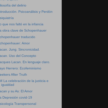
ilosofía del delirio
ntroducción. Psicoanálisis y Perdón
siquiatría
o que nos faltó en la infancia
a obra clave de Schopenhauer
chopenhauer traducido
chopenhauer: Amor
acan. Jung. Sincronicidad.
acan. Uso del Concepto
acques Lacan. En lenguaje claro.
ayo Herrero: Ecofeminismo
eekers After Truth
M La celebración de la justicia e
igualdad
acan y su As: El Amor
a Depresión covid-19
sicología Transpersonal