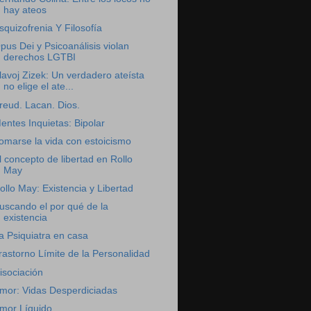
hay ateos
squizofrenia Y Filosofía
pus Dei y Psicoanálisis violan
derechos LGTBI
lavoj Zizek: Un verdadero ateísta
no elige el ate...
reud. Lacan. Dios.
entes Inquietas: Bipolar
omarse la vida con estoicismo
l concepto de libertad en Rollo
May
ollo May: Existencia y Libertad
uscando el por qué de la
existencia
a Psiquiatra en casa
rastorno Límite de la Personalidad
isociación
mor: Vidas Desperdiciadas
mor Líquido