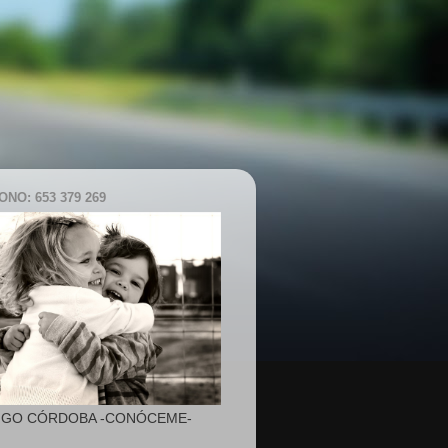
NO: 653 379 269
IGO CÓRDOBA -CONÓCEME-