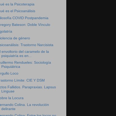
ué es la Psicoterapia
ué es el Psicoanálisis
ilosofía COVID Postpandemia
regory Bateson: Doble Vínculo
golatría
iolencia de género
sicoanálisis: Trastorno Narcisista
l envoltorio del caramelo de la
psiquiatría es en...
uillermo Rendueles: Sociología
Psiquiátrica
rgullo Loco
rastorno Límite: CIE Y DSM
ctos Fallidos. Parapraxias. Lapsus
Linguae
obre la Locura
ernando Colina. La revolución
delirante
ernando Colina: Entre los locos no