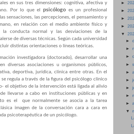
les en sus tres dimensiones: cognitiva, afectiva y
►
20
psicólogo
ano. Por lo que el
es un profesional
►
20
as sensaciones, las percepciones, el pensamiento y
►
20
mano, en relación con el medio ambiente físico y
►
20
a la conducta normal y las desviaciones de la
▼
20
valerse de diversas técnicas. Según cada universidad
►
luir distintas orientaciones o líneas teóricas.
►
►
ación investigadora (doctorado), desarrollar una
►
 en diversas asociaciones u organismos públicos,
va, deportiva, jurídica, clínica entre otras. En el
►
se regula a través de la figura del psicólogo clínico
►
j
- el objetivo de la intervención está ligada al alivio
►
e llevarse a cabo en instituciones públicas y en
►
ito es el que normalmente se asocia a la tarea
►
 clásica imagen de la conversación cara a cara en
▼
yuda psicoterapéutica de un psicólogo.
L
L