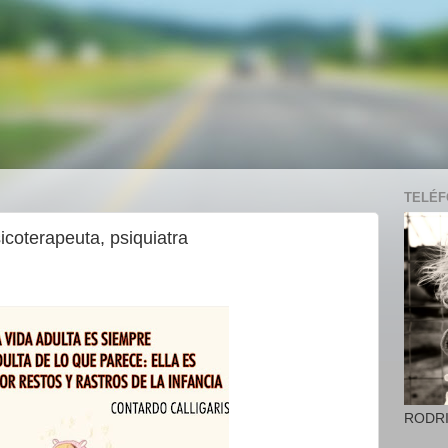
TELÉFO
icoterapeuta, psiquiatra
RODR