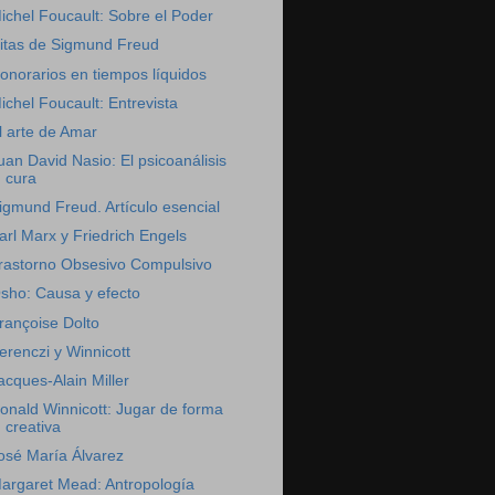
ichel Foucault: Sobre el Poder
itas de Sigmund Freud
onorarios en tiempos líquidos
ichel Foucault: Entrevista
l arte de Amar
uan David Nasio: El psicoanálisis
cura
igmund Freud. Artículo esencial
arl Marx y Friedrich Engels
rastorno Obsesivo Compulsivo
sho: Causa y efecto
rançoise Dolto
erenczi y Winnicott
acques-Alain Miller
onald Winnicott: Jugar de forma
creativa
osé María Álvarez
argaret Mead: Antropología