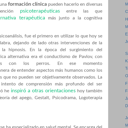
formación clínica
 una
pueden hacerlo en diversas
M
psicoterapéuticas
rvención
entre las que
C
ernativa terapéutica
más junto a la cognitiva
H
M
E
icoanálisis, fue el primero en utilizar lo que hoy se
J
abra, dejando de lado otras intervenciones de la
la hipnosis. En la época del surgimiento del
S
órica alternativa era el conductismo de Pavlov, con
K
osos con los perros. En ese momento
T
nera de entender aspectos más humanos como los
O
eos que no pueden ser objetivamente observados. La
F
 intento de comprensión más profundo del ser
inspiró a otras orientaciones
ró he
hoy también
F
eoría del apego, Gestalt, Psicodrama, Logoterapia
J
D
J
M
se ha especializado en salud mental. Se encarga del