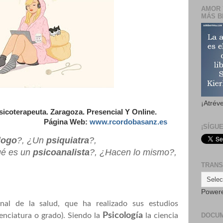
AMOR 
MÁS B
¡Atrév
icoterapeuta. Zaragoza. Presencial Y Online.
com. Página Web:
www.rcordobasanz.es
¡SÍGU
logo
?, ¿Un
psiquiatra
?,
ué es un
psicoanalista
?, ¿Hacen lo mismo?,
TRANS
Power
al de la salud, que ha realizado sus estudios
Psicología
DOCU
cenciatura o grado). Siendo la
la ciencia