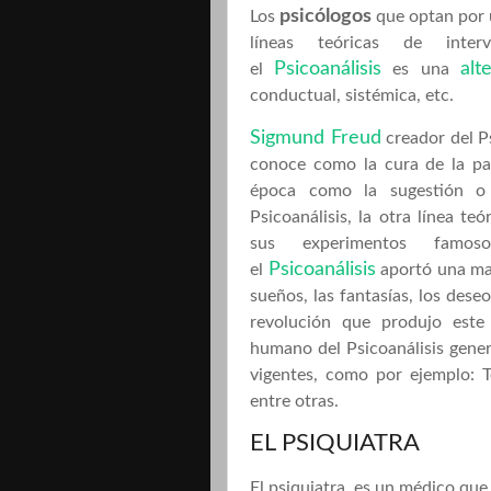
psicólogos
Los
que optan por
líneas teóricas de inte
Psicoanálisis
alt
el
es una
conductual, sistémica, etc.
Sigmund Freud
creador del Ps
conoce como la cura de la pal
época como la sugestión o 
Psicoanálisis, la otra línea te
sus experimentos fam
Psicoanálisis
el
aportó una ma
sueños, las fantasías, los des
revolución que produjo este
humano del Psicoanálisis gene
vigentes, como por ejemplo: T
entre otras.
EL PSIQUIATRA
El psiquiatra es un médico que 