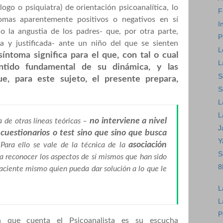
logo o psiquiatra) de orientación psicoanalítica, lo
F
omas aparentemente positivos o negativos en sí
I
o la angustia de los padres- que, por otra parte,
P
 y justificada- ante un niño del que se sienten
L
síntoma significa para el que, con tal o cual
L
entido fundamental de su dinámica, y las
S
ue, para este sujeto, el presente prepara,
S
L
L
no interviene a nivel
a de otras líneas teóricas –
J
a cuestionarios o test sino que sino que busca
Y
.
asociación
Para ello se vale de la técnica de la
S
a reconocer los aspectos de sí mismos que han sido
8
paciente mismo quien pueda dar solución a lo que le
L
L
P
a que cuenta el Psicoanalista es su escucha