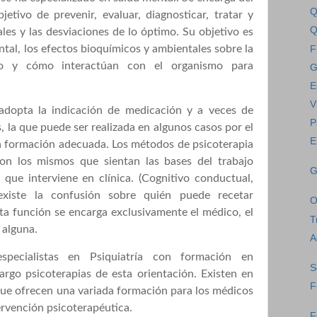
Q
etivo de prevenir, evaluar, diagnosticar, tratar y
Q
ales y las desviaciones de lo óptimo. Su objetivo es
tal, los efectos bioquímicos y ambientales sobre la
F
to y cómo interactúan con el organismo para
G
E
V
 adopta la indicación de medicación y a veces de
P
, la que puede ser realizada en algunos casos por el
E
a formación adecuada. Los métodos de psicoterapia
son los mismos que sientan las bases del trabajo
G
 que interviene en clínica. (Cognitivo conductual,
 existe la confusión sobre quién puede recetar
O
ta función se encarga exclusivamente el médico, el
T
 alguna.
A
pecialistas en Psiquiatría con formación en
S
cargo psicoterapias de esta orientación. Existen en
F
que ofrecen una variada formación para los médicos
ervención psicoterapéutica.
F