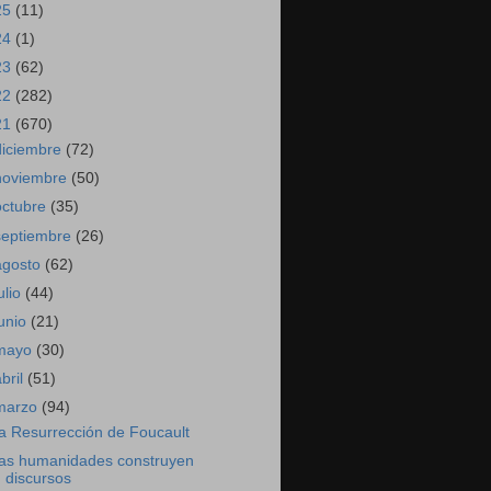
25
(11)
24
(1)
23
(62)
22
(282)
21
(670)
diciembre
(72)
noviembre
(50)
octubre
(35)
septiembre
(26)
agosto
(62)
ulio
(44)
junio
(21)
mayo
(30)
abril
(51)
marzo
(94)
a Resurrección de Foucault
as humanidades construyen
discursos