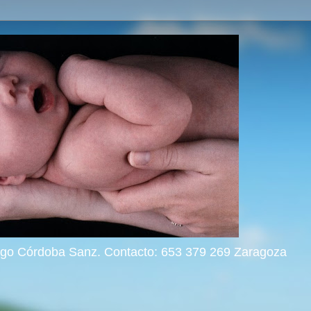
rigo Córdoba Sanz. Contacto: 653 379 269 Zaragoza