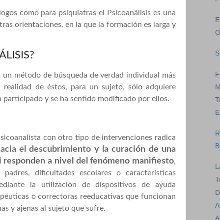
logos como para psiquiatras el Psicoanálisis es una
E
ras orientaciones, en la que la formación es larga y
O
ÁLISIS?
S
F
s un método de búsqueda de verdad individual más
a realidad de éstos, para un sujeto, sólo adquiere
M
 participado y se ha sentido modificado por ellos.
T
E
R
sicoanalista con otro tipo de intervenciones radica
B
acia el descubrimiento y la curación de una
Ni responden a nivel del fenómeno manifiesto
,
L
padres, dificultades escolares o características
T
ediante la utilización de dispositivos de ayuda
D
péuticas o correctoras reeducativas que funcionan
A
s y ajenas al sujeto que sufre.
A