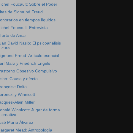
ichel Foucault: Sobre el Poder
itas de Sigmund Freud
onorarios en tiempos líquidos
ichel Foucault: Entrevista
l arte de Amar
uan David Nasio: El psicoanálisis
cura
igmund Freud. Artículo esencial
arl Marx y Friedrich Engels
rastorno Obsesivo Compulsivo
sho: Causa y efecto
rançoise Dolto
erenczi y Winnicott
acques-Alain Miller
onald Winnicott: Jugar de forma
creativa
osé María Álvarez
argaret Mead: Antropología