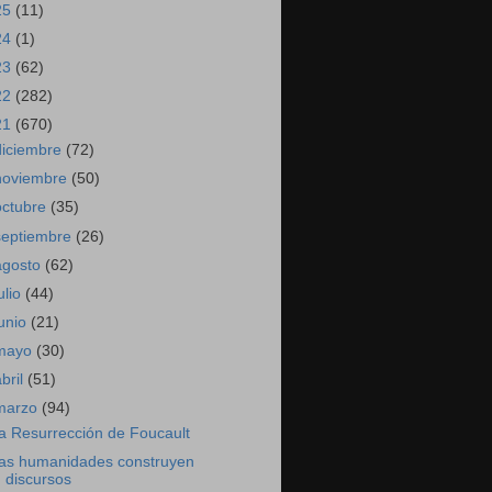
25
(11)
24
(1)
23
(62)
22
(282)
21
(670)
diciembre
(72)
noviembre
(50)
octubre
(35)
septiembre
(26)
agosto
(62)
ulio
(44)
junio
(21)
mayo
(30)
abril
(51)
marzo
(94)
a Resurrección de Foucault
as humanidades construyen
discursos