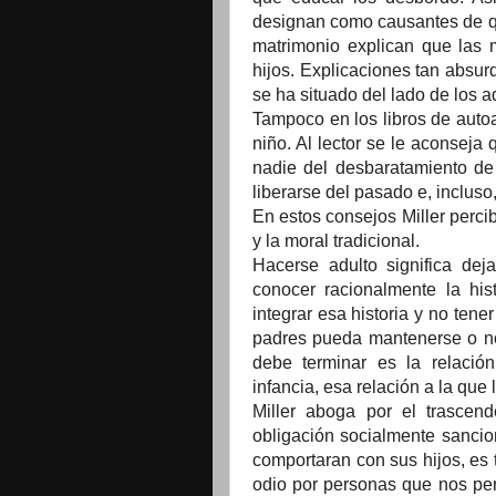
designan como causantes de qu
matrimonio explican que las 
hijos. Explicaciones tan absur
se ha situado del lado de los a
Tampoco en los libros de autoa
niño. Al lector se le aconseja
nadie del desbaratamiento de
liberarse del pasado e, inclus
En estos consejos Miller perci
y la moral tradicional.
Hacerse adulto significa deja
conocer racionalmente la hi
integrar esa historia y no tene
padres pueda mantenerse o no
debe terminar es la relación
infancia, esa relación a la qu
Miller aboga por el trascen
obligación socialmente sanci
comportaran con sus hijos, es t
odio por personas que nos per