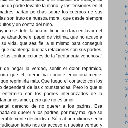
e un padre levante la mano, y las tensiones en el
F
madres partan perchas sobre los cuerpos de sus
I
das son fruto de nuestra moral, que desde siempre
P
dultos y en contra del niño.
L
yuda se detecta una inclinación clara en favor del
L
 que abandone el papel de víctima, que no acuse a
 su vida, que sea fiel a sí mismo para conseguir
S
o, que mantenga buenas relaciones con sus padres.
S
be las contradicciones de la "pedagogía venenosa"
L
L
r de negar la verdad, sentir el dolor reprimido,
J
storia que el cuerpo ya conoce emocionalmente,
r que reprimirla más. Que luego el contacto con los
Y
 dependerá de las circunstancias. Pero lo que sí
S
 enfermiza con los padres interiorizados de la
8
e llamamos amor, pero que no es amor.
dental derecho de no querer a los padres. Esa
L
onada de querer a los padres, por muy mal que se
L
erriblemente destructiva. Sólo al permitirnos sentir
P
judicaron tanto nos da acceso a nuestra verdad y