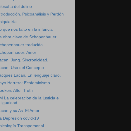
ilosofía del delirio
ntroducción. Psicoanálisis y Perdón
siquiatría
o que nos faltó en la infancia
a obra clave de Schopenhauer
chopenhauer traducido
chopenhauer: Amor
acan. Jung. Sincronicidad.
acan. Uso del Concepto
acques Lacan. En lenguaje claro.
ayo Herrero: Ecofeminismo
eekers After Truth
M La celebración de la justicia e
igualdad
acan y su As: El Amor
a Depresión covid-19
sicología Transpersonal