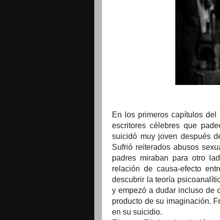
En los primeros capítulos del l
escritores célebres que padec
suicidó muy joven después de
Sufrió reiterados abusos sexu
padres miraban para otro la
relación de causa-efecto ent
descubrir la teoría psicoanalít
y empezó a dudar incluso de q
producto de su imaginación. Fr
en su suicidio.