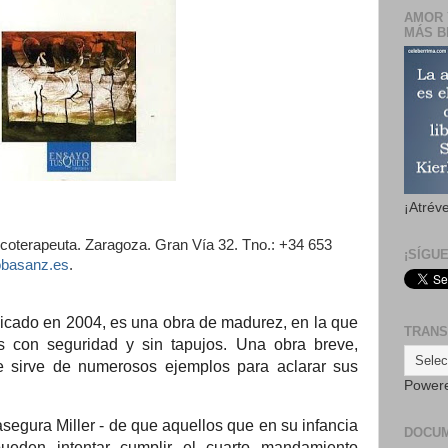
AMOR 
MÁS B
¡Atrév
coterapeuta. Zaragoza. Gran Vía 32. Tno.: +34 653
¡SÍGU
basanz.es
.
licado en 2004, es una obra de madurez, en la que
TRANS
s con seguridad y sin tapujos. Una obra breve,
e sirve de numerosos ejemplos para aclarar sus
Power
asegura Miller - de que aquellos que en su infancia
DOCU
ueden intentar cumplir el cuarto mandamiento