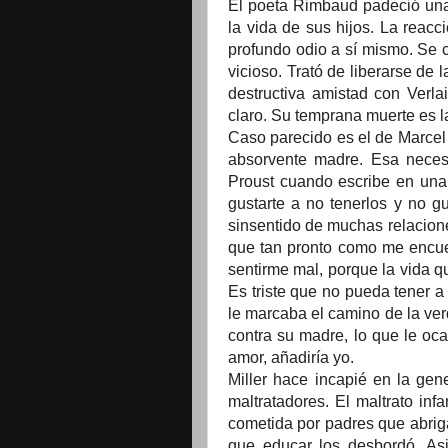
El poeta Rimbaud padeció una 
la vida de sus hijos. La reac
profundo odio a sí mismo. Se
vicioso. Trató de liberarse de
destructiva amistad con Verla
claro. Su temprana muerte es l
Caso parecido es el de Marcel 
absorvente madre. Esa necesi
Proust cuando escribe en una 
gustarte a no tenerlos y no gu
sinsentido de muchas relaciones
que tan pronto como me encuen
sentirme mal, porque la vida qu
Es triste que no pueda tener a 
le marcaba el camino de la ver
contra su madre, lo que le oca
amor, añadiría yo.
Miller hace incapié en la gen
maltratadores. El maltrato inf
cometida por padres que abriga
que educar los desbordó. As