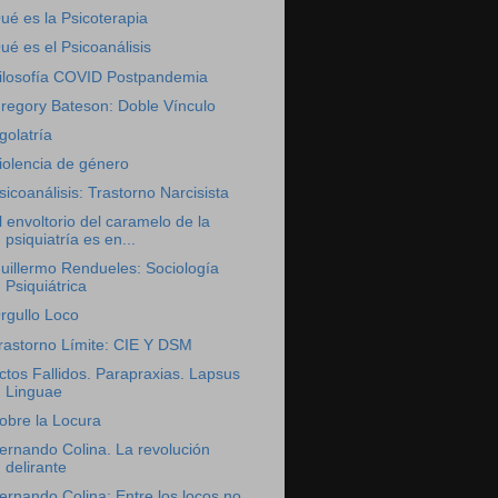
ué es la Psicoterapia
ué es el Psicoanálisis
ilosofía COVID Postpandemia
regory Bateson: Doble Vínculo
golatría
iolencia de género
sicoanálisis: Trastorno Narcisista
l envoltorio del caramelo de la
psiquiatría es en...
uillermo Rendueles: Sociología
Psiquiátrica
rgullo Loco
rastorno Límite: CIE Y DSM
ctos Fallidos. Parapraxias. Lapsus
Linguae
obre la Locura
ernando Colina. La revolución
delirante
ernando Colina: Entre los locos no