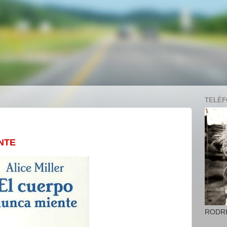
TELÉFO
NTE
RODR