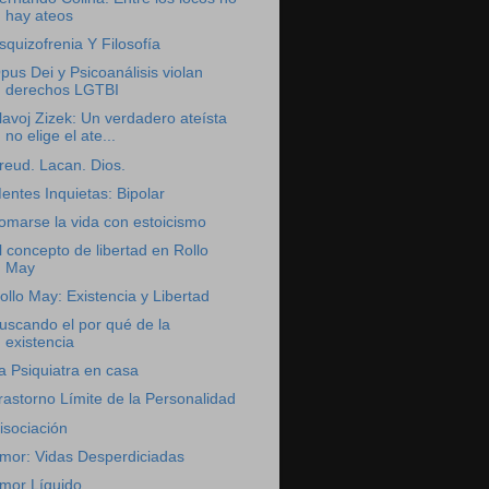
hay ateos
squizofrenia Y Filosofía
pus Dei y Psicoanálisis violan
derechos LGTBI
lavoj Zizek: Un verdadero ateísta
no elige el ate...
reud. Lacan. Dios.
entes Inquietas: Bipolar
omarse la vida con estoicismo
l concepto de libertad en Rollo
May
ollo May: Existencia y Libertad
uscando el por qué de la
existencia
a Psiquiatra en casa
rastorno Límite de la Personalidad
isociación
mor: Vidas Desperdiciadas
mor Líquido