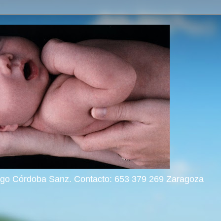
rigo Córdoba Sanz. Contacto: 653 379 269 Zaragoza