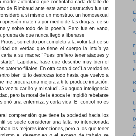
madre autoritaria que controlaba cada detalle de
ción de Rimbaud ante este amor destructivo fue un
E
 consideró a sí mismo un monstruo, un homosexual
O
 la opresión materna por medio de las drogas, de su
ine y sobre todo de la poesía. Pero fue en vano,
S
a prueba de que nunca llegó a liberarse.
Proust, sometido por completo a la voluntad de su
F
dad de verdad que tiene el cuerpo la intuía ya
M
carta a su madre: "Pues prefiero tener ataques y
starte". Lapidaria frase que describe muy bien el
T
 paterno-filiales. En otra carta dice:"La verdad es
E
tro bien tú lo destrozas todo hasta que vuelvo a
e me procura una mejora a ti te produce irritación.
R
la vez tu cariño y mi salud". Su aguda inteligencia
B
dad, pero la moral de la época le impidió rebelarse
sionó una enfermiza y corta vida. El control no es
L
T
eral comprensión que tiene la sociedad hacia los
D
antil se suele considerar una falta no intencionada
A
ban las mejores intenciones, pero a los que tener
A
imismo el desempleo o el exceso de trabajo se