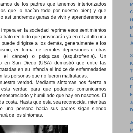
amos de los padres que tenemos interiorizados
M
os que lo hacían todo por nuestro bien) y que
C
lo así tendremos ganas de vivir y aprenderemos a
H
M
impera en la sociedad reprime esos sentimientos
E
altrato recibido que provocarán ya en el adulto una
 puede dirigirse a los demás, generalmente a los
J
mismo, en forma de terribles depresiones u otras
S
 el cáncer) o psíquicas (esquizofrenia). Un
do en San Diego (USA) demostró que entre las
K
ratadas en su infancia el índice de enfermedades
T
 las personas que no fueron maltratadas.
O
nuestra verdad. Mediante síntomas nos fuerza a
F
a esta verdad para que podamos comunicarnos
F
enospreciado y humillado que hay en nosotros. El
da costa. Hasta que ésta sea reconocida, mientras
J
 de una persona hacia sus padres sigan siendo
D
rará de los síntomas.
J
M