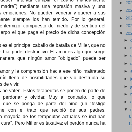
►
20
 madre") mediante una represión masiva y una
►
20
as emociones. No pueden venerar y querer a sus
►
20
ente siempre los han temido. Por lo general,
 enfermizo, compuesto de miedo y de sentido del
►
20
cuerpo el que paga el precio de dicha concepción
▼
20
►
s el principal caballo de batalla de Miller, que no
►
erbial poder destructivo. El amor es algo que surge
►
manera que ningún amor "obligado" puede ser
►
amor y la comprensión hacia ese niño maltratado
►
ín lleno de posibilidades que vio destruida su
►
j
 de vivir.
►
 no valen. Estos terapeutas se ponen de parte de
►
 perdonar y olvidar. Muy al contrario, lo que
►
 que se ponga de parte del niño (un "testigo
▼
gne con el trato que recibió de sus padres.
 mayoría de los terapeutas actuales se inclinan
L
 cura". Pero Miller es taxativa: el perdón nunca ha
L