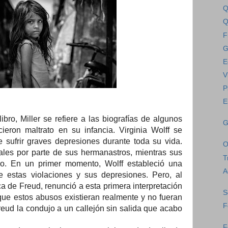
Q
Q
F
G
E
V
P
E
ibro, Miller se refiere a las biografías de algunos
G
ieron maltrato en su infancia. Virginia Wolff se
 sufrir graves depresiones durante toda su vida.
O
ales por parte de sus hermanastros, mientras sus
T
do. En un primer momento, Wolff estableció una
A
re estas violaciones y sus depresiones. Pero, al
ica de Freud, renunció a esta primera interpretación
S
ue estos abusos existieran realmente y no fueran
F
eud la condujo a un callejón sin salida que acabo
F