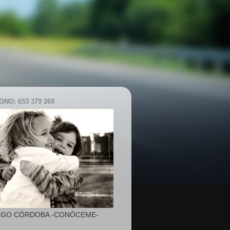
NO: 653 379 269
IGO CÓRDOBA -CONÓCEME-