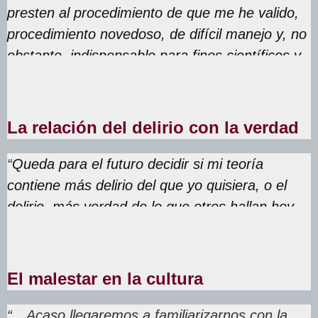
presten al procedimiento de que me he valido,
procedimiento novedoso, de difícil manejo y, no
obstante, indispensable para fines científicos y
terapéuticos
”
.
La relación del delirio con la verdad
“
Queda para el futuro decidir si mi teoría
contiene más delirio del que yo quisiera, o el
delirio, más verdad de lo que otros hallan hoy
creíble
”
El malestar en la cultura
“…Acaso llegaremos a familiarizarnos con la