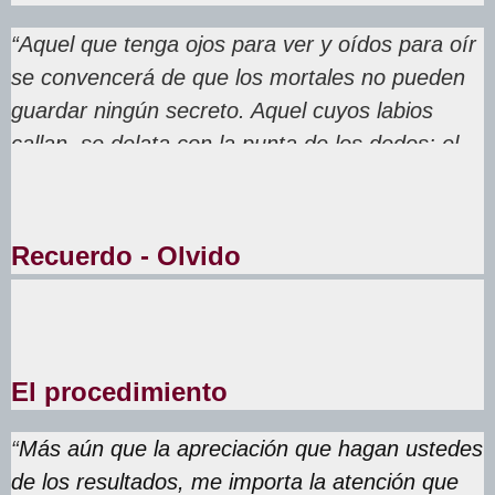
“Aquel que tenga ojos para ver y oídos para oír
se convencerá de que los mortales no pueden
guardar ningún secreto. Aquel cuyos labios
callan, se delata con la punta de los dedos; el
secreto quiere salirsele por todos los poros”.
Recuerdo - Olvido
“
Recordar es la mejor manera de olvidar
”
El procedimiento
“
Más aún que la apreciación que hagan ustedes
de los resultados, me importa la atención que