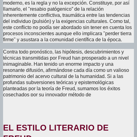
moderno, es la regla y no la excepción. Constituye, por así
llamarlo, el "resabio patógenico” de la relación
inherentemente conflictiva, traumática entre las tendencias
del individuo (pulsión) y la exigencias culturales. Como tal,
este conflicto no podía ser abordado sin tener en cuenta los
procesos inconscientes aunque ello implicara "perder tierra
firme" y asustara a la comunidad científica de la época.
Contra todo pronóstico, las hipótesis, descubrimientos y
técnicas transmitidas por Freud han prosperado a un nivel
inimaginable. Han tenido un enorme impacto y una
resonante difusión, afirmándose cada día como un valioso
patrimonio del acervo cultural de la humanidad. Si a las
profundas subversiones teóricas y epistemológicas
planteadas por la teoría de Freud, sumamos los éxitos
cosechados por su innovador método de
tratamiento, entenderemos la vitalidad de la que goza el
psicoanálisis cien años después de su creación.
EL ESTILO LITERARIO DE