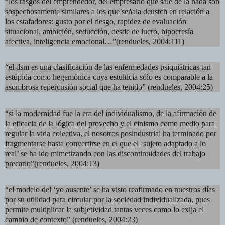
“los rasgos del emprendedor, del empresario que sale de la nada son
sospechosamente similares a los que señala deustch en relación a
los estafadores: gusto por el riesgo, rapidez de evaluación
situacional, ambición, seducción, desde de lucro, hipocresía
afectiva, inteligencia emocional…”(rendueles, 2004:111)
“el dsm es una clasificación de las enfermedades psiquiátricas tan
estúpida como hegemónica cuya estulticia sólo es comparable a la
asombrosa repercusión social que ha tenido” (rendueles, 2004:25)
“si la modernidad fue la era del individualismo, de la afirmación de
la eficacia de la lógica del provecho y el cinismo como medio para
regular la vida colectiva, el nosotros posindustrial ha terminado por
fragmentarse hasta convertirse en el que el ‘sujeto adaptado a lo
real’ se ha ido mimetizando con las discontinuidades del trabajo
precario”(rendueles, 2004:13)
“el modelo del ‘yo ausente’ se ha visto reafirmado en nuestros días
por su utilidad para circular por la sociedad individualizada, pues
permite multiplicar la subjetividad tantas veces como lo exija el
cambio de contexto” (rendueles, 2004:23)