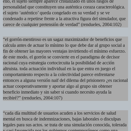
ello, el sujeto siempre aparece cristalizado en unos rasgos de
personalidad que constituyen una auténtica coraza caracterológica.
el sujeto ‘auténtico’ queda congelado en su verdad y se ve
condenado a repetirse frente a la atractiva figura del simulador, que
carece de cualquier pretensión de verdad” (rendueles, 2004:102)
“el gorrón-mentiroso es un sagaz maximizador de beneficios que
calcula antes de actuar lo mínimo lo que debe dar al grupo social a
fin de obtener las mayores ventajas invirtiendo el mínimo esfuerzo.
de este modo, el gorrón se convierte en el paradigma de decisor
racional cuya estrategia cortocircuita la posibilidad de acción
altruista. toda actuación individual en la que entra en juego el
comportamiento respecto a la colectividad parece enfrentarse
entonces a alguna versión naif del dilema del prisionero ¿es racional
actuar cooperativamente y aportar algo al grupo sin obtener
beneficio inmediato y sin saber si cuando necesito ayuda la
recibiré?” (rendueles, 2004:107)
“cada día multitud de usuarios acuden a los servicios de salud
mental en busca de indemnizaciones, bajas laborales o disculpas
legales para sus actos. se trata de una simulación conocida, tolerada
y casi favorecida por los gobiernos contemporáneos como una