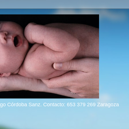
rigo Córdoba Sanz. Contacto: 653 379 269 Zaragoza