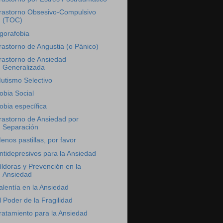
rastorno Obsesivo-Compulsivo
(TOC)
gorafobia
rastorno de Angustia (o Pánico)
rastorno de Ansiedad
Generalizada
utismo Selectivo
obia Social
obia específica
rastorno de Ansiedad por
Separación
enos pastillas, por favor
ntidepresivos para la Ansiedad
íldoras y Prevención en la
Ansiedad
alentía en la Ansiedad
l Poder de la Fragilidad
ratamiento para la Ansiedad