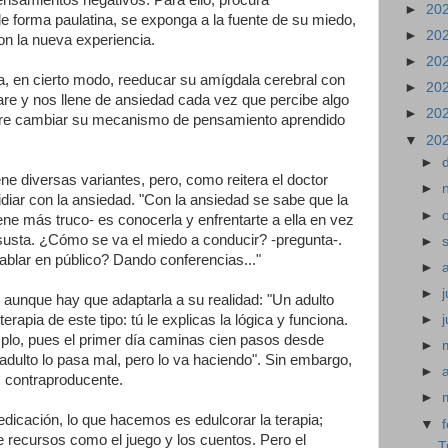
►
20
de forma paulatina, se exponga a la fuente de su miedo,
►
20
n la nueva experiencia.
►
20
a, en cierto modo, reeducar su amígdala cerebral con
►
20
pare y nos llene de ansiedad cada vez que percibe algo
►
20
ogre cambiar su mecanismo de pensamiento aprendido
▼
20
►
ene diversas variantes, pero, como reitera el doctor
►
idiar con la ansiedad. "Con la ansiedad se sabe que la
►
iene más truco- es conocerla y enfrentarte a ella en vez
 asusta. ¿Cómo se va el miedo a conducir? -pregunta-.
►
blar en público? Dando conferencias..."
►
►
j
 aunque hay que adaptarla a su realidad: "Un adulto
rapia de este tipo: tú le explicas la lógica y funciona.
►
emplo, pues el primer día caminas cien pasos desde
►
 adulto lo pasa mal, pero lo va haciendo". Sin embargo,
►
s contraproducente.
►
dicación, lo que hacemos es edulcorar la terapia;
▼
de recursos como el juego y los cuentos. Pero el
T