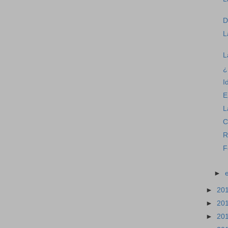
D
L
L
¿
I
E
L
C
R
F
►
►
20
►
20
►
20