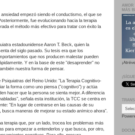
AMOR 
MÁS B
a ansiedad empezó siendo el conductismo, el que se
Posteriormente, fue evolucionando hacia la terapia
rada el método más efectivo para tratar con éxito la
quiatra estadounidense Aaron T. Beck, quien la
enta del siglo pasado. Su tesis era que los
omportamientos que nos producen malestar pueden
pidamente. Y en la base de este "desaprender" no
¡Atrév
 también nuestra forma de pensar.
¡SÍGU
Psiquiatras del Reino Unido: "La Terapia Cognitivo-
r la forma como uno piensa ("cognitivo") y actúa
en hacer que la persona se sienta mejor. A diferencia
habladas", señala esta institución, la TCC se centra en
TRANS
ente: "En lugar de centrarse en las causas de su
, busca maneras de mejorar su estado anímico ahora".
Power
a terapia que, por un lado, trocea los problemas más
s para empezar a entenderlos y que busca, por otro,
DOCU
pensamientos negativos. Para ello, procura