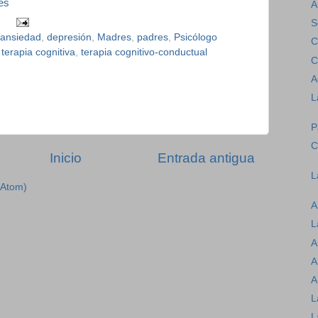
es
A
S
ansiedad
,
depresión
,
Madres
,
padres
,
Psicólogo
C
,
terapia cognitiva
,
terapia cognitivo-conductual
C
A
L
P
C
Inicio
Entrada antigua
L
(Atom)
A
L
A
A
A
L
L