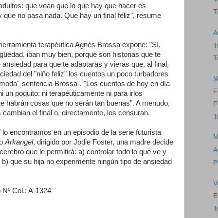
adultos: que vean que lo que hay que hacer es
T
 y que no pasa nada. Que hay un final feliz", resume
A
herramienta terapéutica Agnès Brossa expone: "Sí,
T
güedad, iban muy bien, porque son historias que te
T
ansiedad para que te adaptaras y vieras que, al final,
ciedad del "niño feliz" los cuentos un poco turbadores
M
 moda"-sentencia Brossa-. "Los cuentos de hoy en día
F
i un poquito: ni terapéuticamente ni para irlos
ue habrán cosas que no serán tan buenas". A menudo,
F
 cambian el final o, directamente, los censuran.
T
 lo encontramos en un episodio de la serie futurista
M
do
Arkangel
, dirigido por Jodie Foster, una madre decide
A
 cerebro que le permitirá: a) controlar todo lo que ve y
 b) que su hija no experimente ningún tipo de ansiedad
P
V
 Nº Col.: A-1324
E
T