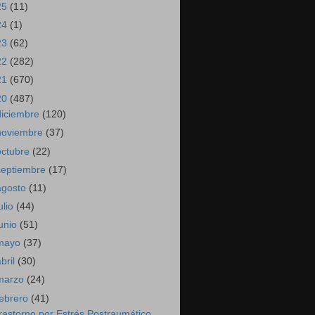
25
(11)
24
(1)
23
(62)
22
(282)
21
(670)
20
(487)
diciembre
(120)
noviembre
(37)
octubre
(22)
septiembre
(17)
agosto
(11)
ulio
(44)
junio
(51)
mayo
(37)
abril
(30)
marzo
(24)
febrero
(41)
rastorno por Estrés Postraumático