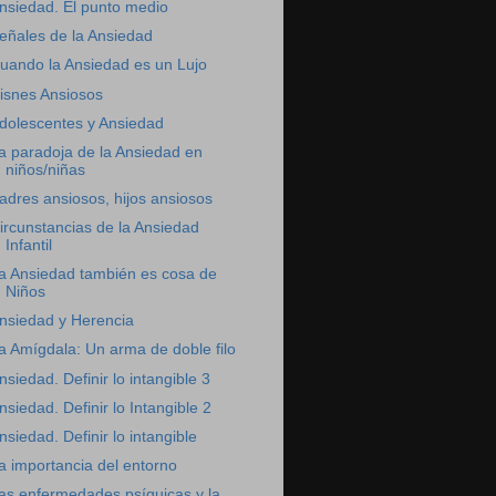
nsiedad. El punto medio
eñales de la Ansiedad
uando la Ansiedad es un Lujo
isnes Ansiosos
dolescentes y Ansiedad
a paradoja de la Ansiedad en
niños/niñas
adres ansiosos, hijos ansiosos
ircunstancias de la Ansiedad
Infantil
a Ansiedad también es cosa de
Niños
nsiedad y Herencia
a Amígdala: Un arma de doble filo
nsiedad. Definir lo intangible 3
nsiedad. Definir lo Intangible 2
nsiedad. Definir lo intangible
a importancia del entorno
as enfermedades psíquicas y la