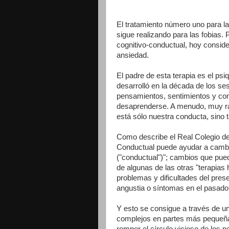
El tratamiento número uno para l
sigue realizando para las fobias. 
cognitivo-conductual, hoy conside
ansiedad.
El padre de esta terapia es el psi
desarrolló en la década de los ses
pensamientos, sentimientos y c
desaprenderse. A menudo, muy rá
está sólo nuestra conducta, sino
Como describe el Real Colegio de 
Conductual puede ayudar a cambia
("conductual")"; cambios que pued
de algunas de las otras "terapias 
problemas y dificultades del pres
angustia o síntomas en el pasado
Y esto se consigue a través de un
complejos en partes más pequeña
romper el círculo vicioso de los 