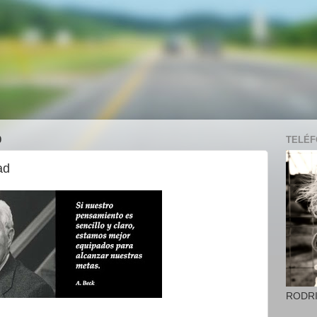
0
TELÉFO
ad
RODR