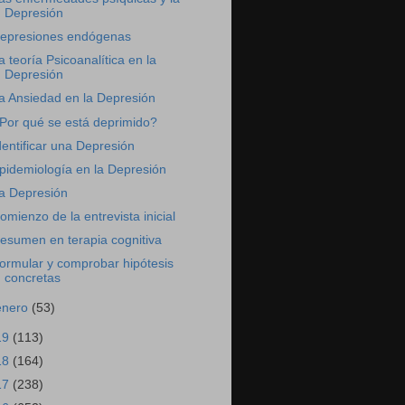
Depresión
epresiones endógenas
a teoría Psicoanalítica en la
Depresión
a Ansiedad en la Depresión
Por qué se está deprimido?
dentificar una Depresión
pidemiología en la Depresión
a Depresión
omienzo de la entrevista inicial
esumen en terapia cognitiva
ormular y comprobar hipótesis
concretas
enero
(53)
19
(113)
18
(164)
17
(238)