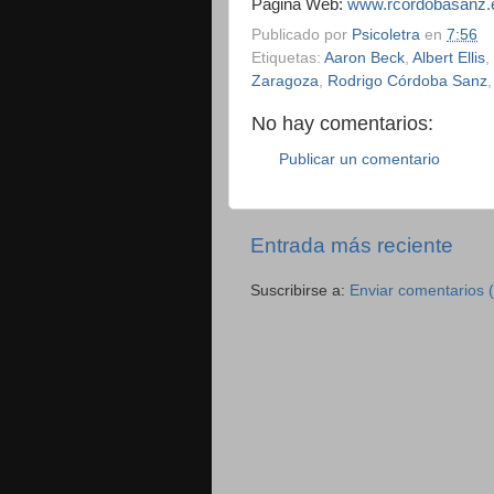
Página Web:
www.rcordobasanz.
Publicado por
Psicoletra
en
7:56
Etiquetas:
Aaron Beck
,
Albert Ellis
,
Zaragoza
,
Rodrigo Córdoba Sanz
No hay comentarios:
Publicar un comentario
Entrada más reciente
Suscribirse a:
Enviar comentarios 