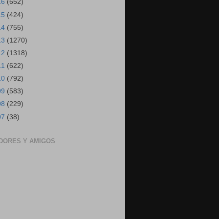
16
(652)
15
(424)
14
(755)
13
(1270)
12
(1318)
11
(622)
10
(792)
09
(583)
08
(229)
07
(38)
DORES Y AMIGOS