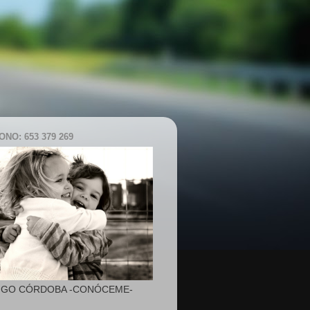
NO: 653 379 269
IGO CÓRDOBA -CONÓCEME-