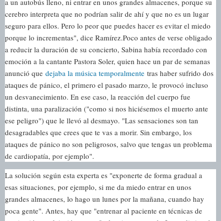
a un autobús lleno, ni entrar en unos grandes almacenes, porque su
cerebro interpreta que no podrían salir de ahí y que no es un lugar
seguro para ellos. Pero lo peor que puedes hacer es evitar el miedo
porque lo incrementas", dice Ramírez.
Poco antes de verse obligado
a reducir la duración de su concierto, Sabina había recordado con
emoción a la cantante Pastora Soler, quien hace un par de semanas
anunció que
dejaba la música temporalmente
tras haber sufrido dos
ataques de pánico, el primero el pasado marzo, le provocó incluso
un desvanecimiento. En ese caso, la reacción del cuerpo fue
distinta, una paralización ("como si nos hiciésemos el muerto ante
ese peligro") que le llevó al desmayo. "Las sensaciones son tan
desagradables que crees que te vas a morir. Sin embargo, los
ataques de pánico no son peligrosos, salvo que tengas un problema
de cardiopatía, por ejemplo".
La solución según esta experta es "exponerte de forma gradual a
esas situaciones, por ejemplo, si me da miedo entrar en unos
grandes almacenes, lo hago un lunes por la mañana, cuando hay
poca gente". Antes, hay que "entrenar al paciente en técnicas de