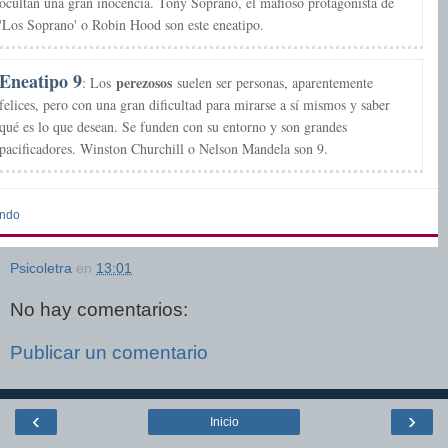
ocultan una gran inocencia. Tony Soprano, el mafioso protagonista de
'Los Soprano' o Robin Hood son este eneatipo.
Eneatipo 9
perezosos
: Los
suelen ser personas, aparentemente
felices, pero con una gran dificultad para mirarse a sí mismos y saber
qué es lo que desean. Se funden con su entorno y son grandes
pacificadores. Winston Churchill o Nelson Mandela son 9.
undo
Psicoletra
en
13:01
No hay comentarios:
Publicar un comentario
‹
›
Inicio