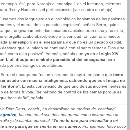
eneatipo. Así, para Naranjo el eneatipo 1 es el iracundo, mientras
para Riso y Hudson es el perfeccionista (ver cuadro de abajo).
í usamos dos lenguajes: en el psicológico hablamos de las pasiones
antes y el moral, de los pecados capitales", señala Serra, quien
ca que, originariamente, los pecados capitales eran ocho y no siete,
ue el orgullo acabó absorbiendo a la vanidad. En cuanto al miedo,
iada al eneatipo 6 en el eneagrama y que no es un pecado capital,
a destaca que "el miedo se confundió con el santo temor a Dios y se
ndió como algo positivo". Además, señala que
ya en el siglo XIV
n Llull dibujó un símbolo parecido al del eneagrama
pero
do por tres triángulos equiláteros.
 Serra el eneagrama "es un instrumento muy interesante que
tiene
ser usado con mucha inteligencia, sabiendo que es el mapa no
 territorio
". Él está convencido de que uno de sus inconvenientes es
so de forma frívola, "de método de control de los demás porque es
 que hace daño", señala.
nio Díaz Deus, 'coach', ha desarollado un modelo de 'coaching',
tegrativo
, basado en el uso del eneagrama como instrumento de
rollo y de cambio personal. "
Yo no lo uso para encasillar a mi
nte sino para que se sienta en su número
. Por ejemplo, hace poco