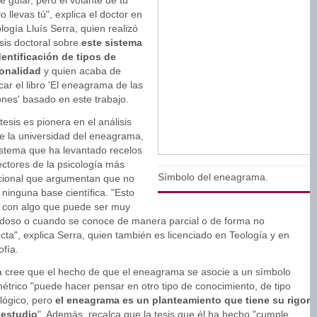
 guiar, pero el volante de tu
lo llevas tú", explica el doctor en
logía Lluís Serra, quien realizó
sis doctoral sobre
este sistema
dentificación de tipos de
onalidad
y quien acaba de
car el libro 'El eneagrama de las
ones' basado en este trabajo.
tesis es pionera en el análisis
e la universidad del eneagrama,
istema que ha levantado recelos
ectores de la psicología más
Símbolo del eneagrama.
icional que argumentan que no
 ninguna base científica. "Esto
 con algo que puede ser muy
doso o cuando se conoce de manera parcial o de forma no
cta", explica Serra, quien también es licenciado en Teología y en
ofía.
a cree que el hecho de que el eneagrama se asocie a un símbolo
étrico "puede hacer pensar en otro tipo de conocimiento, de tipo
ológico, pero
el eneagrama es un planteamiento que tiene su rigor
 estudio
". Además, recalca que la tesis que él ha hecho "cumple