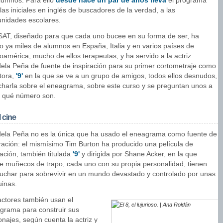
alumnos. Para ello
desde hace un par de años lleva
el programa
las iniciales en inglés de buscadores de la verdad, a las
nidades escolares.
SAT, diseñado para que cada uno bucee en su forma de ser, ha
o ya miles de alumnos en España, Italia y en varios países de
oamérica, mucho de ellos terapeutas, y ha servido a la actriz
ela Peña de fuente de inspiración para su primer cortometraje como
tora,
'9'
en la que se ve a un grupo de amigos, todos ellos desnudos,
charla sobre el eneagrama, sobre este curso y se preguntan unos a
s qué número son.
 cine
ela Peña no es la única que ha usado el eneagrama como fuente de
iración: el mismísimo Tim Burton ha producido una película de
ación, también titulada
'9'
y dirigida por Shane Acker, en la que
e muñecos de trapo, cada uno con su propia personalidad, tienen
luchar para sobrevivir en un mundo devastado y controlado por unas
inas.
actores también usan el
grama para construir sus
najes, según cuenta la actriz y