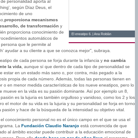
 de personalidad aporta al
ching', según Díaz Deus, el
ocimiento de uno
o,
proporciona mecanismos
esarrollo, de transformación
y
ién proporciona conocimiento de
El eneatipo 6. | Ana Roldán
procedimientos automáticos de
 persona que le permite al
ch' ayudar a su cliente a que se conozca mejor", subraya.
eatipo de cada persona se forja durante la infancia y
no cambia
nte la vida
, aunque sí que dentro de cada tipo de personalidad se
e estar en un estado más sano o, por contra, más pegado a la
osis propia de cada número. Además, todas las personas tienen en
r o en menor medida características de los nueve eneatipos, pero lo
le mueve en la vida es su pasión dominante. Así por ejemplo un 8,
pasión es la lujuria es también orgulloso y vanidoso, como los 2 y los
ro el motor de su vida es la lujuria y su personalidad se forja en torno
 pasión y hace de la búsqueda de la intensidad su objetivo vital.
 el conocimiento personal no es el único campo en el que se usa el
grama. La
Fundación Claudio Naranjo
está convencida de que
cado al ámbito escolar puede contribuir a la educación emocional de