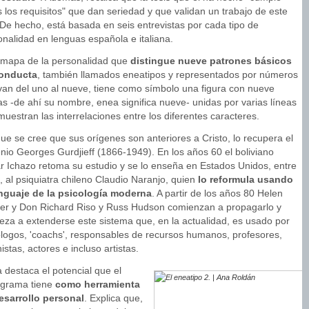
 los requisitos" que dan seriedad y que validan un trabajo de este
 De hecho, está basada en seis entrevistas por cada tipo de
onalidad en lenguas española e italiana.
 mapa de la personalidad que
distingue nueve patrones básicos
onducta
, también llamados eneatipos y representados por números
van del uno al nueve, tiene como símbolo una figura con nueve
as -de ahí su nombre, enea significa nueve- unidas por varias líneas
uestran las interrelaciones entre los diferentes caracteres.
ue se cree que sus orígenes son anteriores a Cristo, lo recupera el
nio Georges Gurdjieff (1866-1949). En los años 60 el boliviano
r Ichazo retoma su estudio y se lo enseña en Estados Unidos, entre
, al psiquiatra chileno Claudio Naranjo, quien
lo reformula usando
enguaje de la psicología moderna
. A partir de los años 80 Helen
er y Don Richard Riso y Russ Hudson comienzan a propagarlo y
eza a extenderse este sistema que, en la actualidad, es usado por
ólogos, 'coachs', responsables de recursos humanos, profesores,
istas, actores e incluso artistas.
 destaca el potencial que el
grama tiene
como herramienta
esarrollo personal
. Explica que,