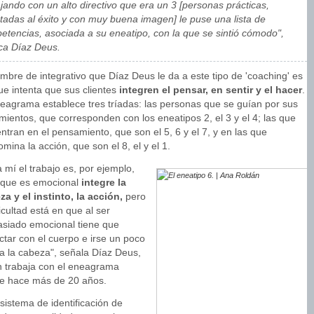
jando con un alto directivo que era un 3 [personas prácticas,
ntadas al éxito y con muy buena imagen] le puse una lista de
etencias, asociada a su eneatipo, con la que se sintió cómodo",
ica Díaz Deus.
mbre de integrativo que Díaz Deus le da a este tipo de 'coaching' es
ue intenta que sus clientes
integren el pensar, en sentir y el hacer
.
neagrama establece tres tríadas: las personas que se guían por sus
mientos, que corresponden con los eneatipos 2, el 3 y el 4; las que
ntran en el pensamiento, que son el 5, 6 y el 7, y en las que
mina la acción, que son el 8, el y el 1.
 mí el trabajo es, por ejemplo,
 que es emocional
integre la
za y el instinto, la acción,
pero
ficultad está en que al ser
siado emocional tiene que
ctar con el cuerpo e irse un poco
a la cabeza", señala Díaz Deus,
n trabaja con el eneagrama
e hace más de 20 años.
sistema de identificación de