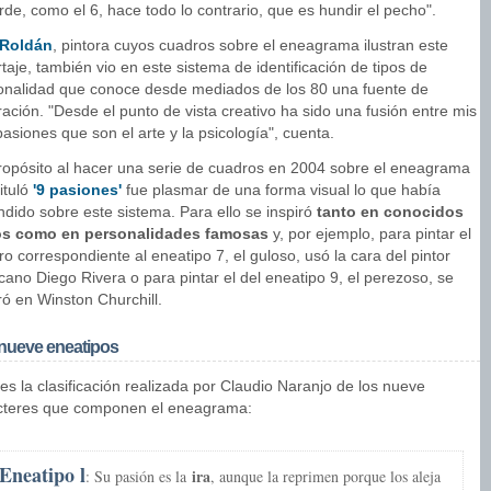
de, como el 6, hace todo lo contrario, que es hundir el pecho".
Roldán
, pintora cuyos cuadros sobre el eneagrama ilustran este
taje, también vio en este sistema de identificación de tipos de
onalidad que conoce desde mediados de los 80 una fuente de
ración. "Desde el punto de vista creativo ha sido una fusión entre mis
asiones que son el arte y la psicología", cuenta.
ropósito al hacer una serie de cuadros en 2004 sobre el eneagrama
ituló
'9 pasiones'
fue plasmar de una forma visual lo que había
ndido sobre este sistema. Para ello se inspiró
tanto en conocidos
s como en personalidades famosas
y, por ejemplo, para pintar el
o correspondiente al eneatipo 7, el guloso, usó la cara del pintor
ano Diego Rivera o para pintar el del eneatipo 9, el perezoso, se
ró en Winston Churchill.
nueve eneatipos
es la clasificación realizada por Claudio Naranjo de los nueve
cteres que componen el eneagrama:
Eneatipo l
ira
: Su pasión es la
, aunque la reprimen porque los aleja