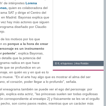
h' de intérpretes
Lorena
nas,
quien es colaboradora del
rama SAT y dirige el Centro del
r en Madrid. Bayonas explica que
 vez hay más actores que siguen
programa diseñado por Claudio
njo.
 de los motivos por los que
an es
porque a la hora de crear
ersonaje es un instrumento
r potente
", explica Bayonas,
 detalla que la potencia del
grama radica en que hace
El 8, el lujurioso. | Ana Roldán
ble que se profundice en un
onaje, en quién es y en qué es lo
o mueve. "En el arte hay algo que es mostrar el alma del ser
o, el corazón, poder llegar a lo profundo", señala.
el eneagrama también se puede ver el ego del personaje: por
lo, explica esta actriz, "las princesas suelen ser todas orgullosas
ón correspondiente al eneatipo 2] y físicamente se les ve el orgullo
l pecho, son como pavos reales, mientras que un carácter más