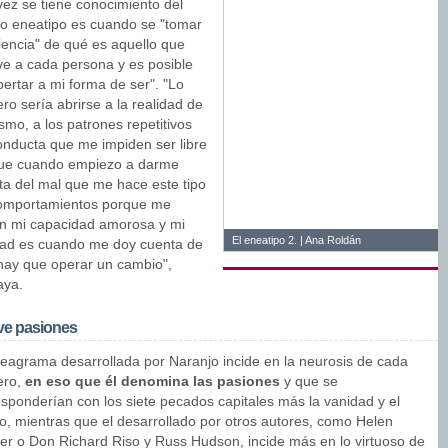
vez se tiene conocimiento del
io eneatipo es cuando se "tomar
iencia" de qué es aquello que
e a cada persona y es posible
ertar a mi forma de ser". "Lo
ro sería abrirse a la realidad de
smo, a los patrones repetitivos
onducta que me impiden ser libre
ue cuando empiezo a darme
ta del mal que me hace este tipo
omportamientos porque me
an mi capacidad amorosa y mi
El eneatipo 2. | Ana Roldán
rtad es cuando me doy cuenta de
hay que operar un cambio",
aya.
e pasiones
neagrama desarrollada por Naranjo incide en la neurosis de cada
ero,
en eso que él denomina las pasiones
y que se
esponderían con los siete pecados capitales más la vanidad y el
o, mientras que el desarrollado por otros autores, como Helen
er o Don Richard Riso y Russ Hudson, incide más en lo virtuoso de