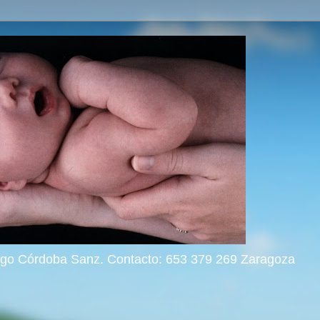
rigo Córdoba Sanz. Contacto: 653 379 269 Zaragoza