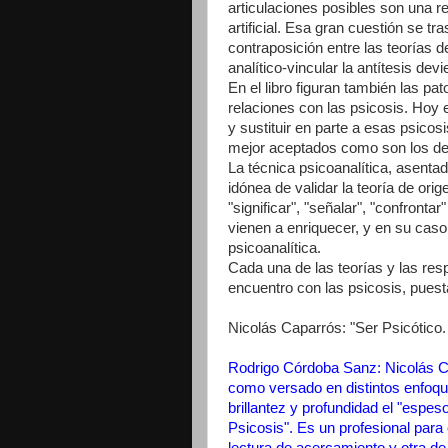
articulaciones posibles son una r
artificial. Esa gran cuestión se tr
contraposición entre las teorías del
analítico-vincular la antítesis de
En el libro figuran también las pa
relaciones con las psicosis. Hoy 
y sustituir en parte a esas psicos
mejor aceptados como son los de 
La técnica psicoanalítica, asentad
idónea de validar la teoría de orig
"significar", "señalar", "confronta
vienen a enriquecer, y en su caso a
psicoanalítica.
Cada una de las teorías y las res
encuentro con las psicosis, puest
Nicolás Caparrós: "Ser Psicótico.
Rodrigo Córdoba Sanz: Nicolás Cap
como versado en distintos enfoqu
brillantez y profundidad el "espe
Psicosis". Es un profesional para
lectura de acercamiento y otra d