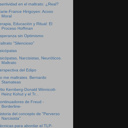
sertividad en el maltrato: ¿Real?
arie-France Hirigoyen: Acoso
Moral
erapia, Educación y Ritual: El
Proceso Hoffman
speranza sin Optimismo
altrato "Silencioso"
sicópatas
sicópatas, Narcisistas, Neuróticos.
Maltrato
erspectiva del Edipo
o me maltrates. Bernardo
Stamateas
tto Kernberg-Donald Winnicott-
Heinz Kohut y el Tr...
ontinuadores de Freud -
Borderline-
istoria del concepto de "Perverso
Narcisista"
écnicas para abordar el TLP-