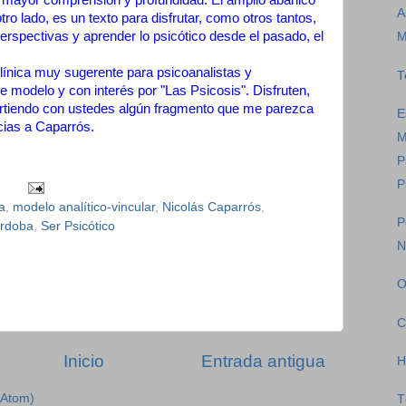
A
o lado, es un texto para disfrutar, como otros tantos,
 perspectivas y aprender lo psicótico desde el pasado, el
M
clínica muy sugerente para psicoanalistas y
T
e modelo y con interés por "Las Psicosis". Disfruten,
artiendo con ustedes algún fragmento que me parezca
E
cias a Caparrós.
M
P
P
a
,
modelo analítico-vincular
,
Nicolás Caparrós
,
P
órdoba
,
Ser Psicótico
N
O
C
Inicio
Entrada antigua
H
(Atom)
T