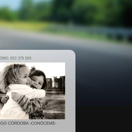
NO: 653 379 269
IGO CÓRDOBA -CONÓCEME-