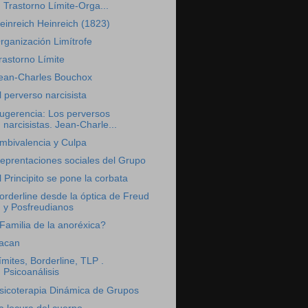
Trastorno Límite-Orga...
einreich Heinreich (1823)
rganización Limítrofe
rastorno Límite
ean-Charles Bouchox
l perverso narcisista
ugerencia: Los perversos
narcisistas. Jean-Charle...
mbivalencia y Culpa
eprentaciones sociales del Grupo
l Principito se pone la corbata
orderline desde la óptica de Freud
y Posfreudianos
Familia de la anoréxica?
acan
ímites, Borderline, TLP .
Psicoanálisis
sicoterapia Dinámica de Grupos