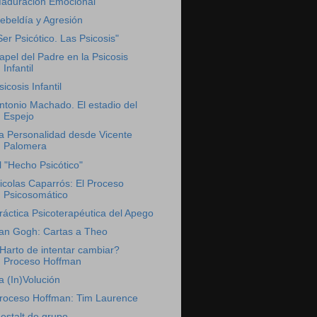
aduración Emocional
ebeldía y Agresión
Ser Psicótico. Las Psicosis"
apel del Padre en la Psicosis
Infantil
sicosis Infantil
ntonio Machado. El estadio del
Espejo
a Personalidad desde Vicente
Palomera
l "Hecho Psicótico"
icolas Caparrós: El Proceso
Psicosomático
ráctica Psicoterapéutica del Apego
an Gogh: Cartas a Theo
Harto de intentar cambiar?
Proceso Hoffman
a (In)Volución
roceso Hoffman: Tim Laurence
estalt de grupo