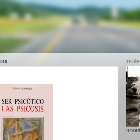
016
TELÉFO
RODR