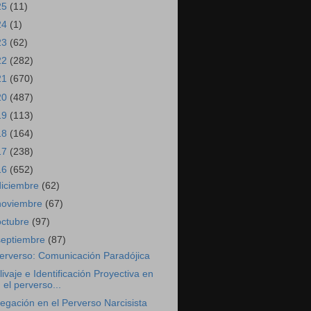
25
(11)
24
(1)
23
(62)
22
(282)
21
(670)
20
(487)
19
(113)
18
(164)
17
(238)
16
(652)
diciembre
(62)
noviembre
(67)
octubre
(97)
septiembre
(87)
erverso: Comunicación Paradójica
livaje e Identificación Proyectiva en
el perverso...
egación en el Perverso Narcisista