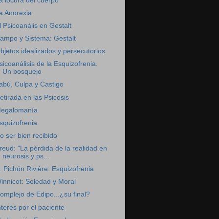
a locura del cuerpo
a Anorexia
l Psicoanális en Gestalt
ampo y Sistema: Gestalt
bjetos idealizados y persecutorios
sicoanálisis de la Esquizofrenia.
Un bosquejo
abú, Culpa y Castigo
etirada en las Psicosis
egalomanía
squizofrenia
o ser bien recibido
reud: "La pérdida de la realidad en
neurosis y ps...
. Pichón Rivière: Esquizofrenia
innicot: Soledad y Moral
omplejo de Edipo...¿su final?
nterés por el paciente