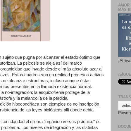
AMOR 
MÁS B
n sujeto que pugna por alcanzar el estado óptimo que
¡Atrév
utorizan. La psicosis se aleja así del marco
 organicidad que invade desde el más absoluto azar al
¡SÍGU
dazos. Estos cuadros son en realidad procesos activos
os de alcanzar estructuras, incluso aunque éstas
tos presentes en la llamada existencia normal.
a no-integración; la esquizofrenia protege de la
TRANS
strofe y la melancolía de la pérdida.
ndición hipocondríaca son ejemplos de no inscripción
rsistencia de las leyes biológicas allí donde debía
Power
r con claridad el dilema "orgánico versus psíquico" es
DOCU
problema. Los niveles de integración y las distintas