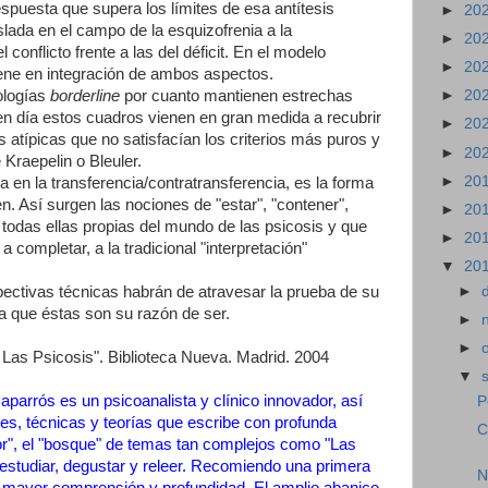
espuesta que supera los límites de esa antítesis
►
20
aslada en el campo de la esquizofrenia a la
►
20
 conflicto frente a las del déficit. En el modelo
►
20
viene en integración de ambos aspectos.
tologías
borderline
por cuanto mantienen estrechas
►
20
en día estos cuadros vienen en gran medida a recubrir
►
20
is atípicas que no satisfacían los criterios más puros y
►
20
Kraepelin o Bleuler.
►
20
a en la transferencia/contratransferencia, es la forma
en. Así surgen las nociones de "estar", "contener",
►
20
r" todas ellas propias del mundo de las psicosis y que
►
20
 completar, a la tradicional "interpretación"
▼
20
pectivas técnicas habrán de atravesar la prueba de su
►
a que éstas son su razón de ser.
►
►
 Las Psicosis". Biblioteca Nueva. Madrid. 2004
▼
arrós es un psicoanalista y clínico innovador, así
P
es, técnicas y teorías que escribe con profunda
C
sor", el "bosque" de temas tan complejos como "Las
 estudiar, degustar y releer. Recomiendo una primera
N
e mayor comprensión y profundidad. El amplio abanico