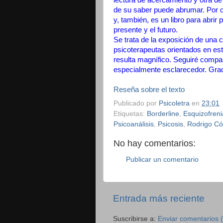
de su saber puede abrumar. Por otr
y, también, es un libro para abrir
presente y el futuro.
Se trata de la exposición de una 
psicoterapeutas orientados en est
resulta magnífico. Seguiré comp
especialmente esclarecedor. Gra
Reseña sobre el texto
Publicado por
Psicoletra
en
23:01
Etiquetas:
Borderline
,
Esquizofreni
Psicoanálisis
,
Psicosis
,
Rodrigo C
No hay comentarios:
Publicar un comentario
Entrada más reciente
Suscribirse a:
Enviar comentarios 