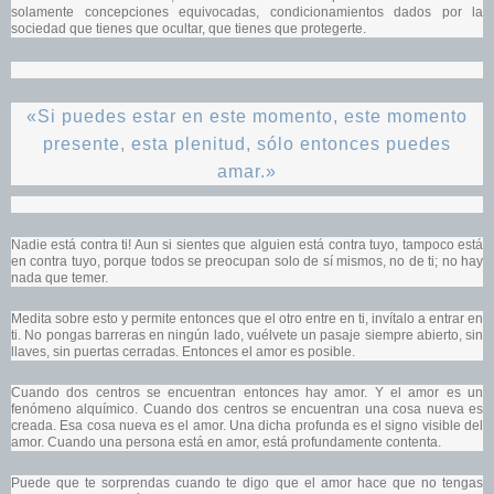
solamente concepciones equivocadas, condicionamientos dados por la
sociedad que tienes que ocultar, que tienes que protegerte.
«Si puedes estar en este momento, este momento
presente, esta plenitud, sólo entonces puedes
amar.»
Nadie está contra ti! Aun si sientes que alguien está contra tuyo, tampoco está
en contra tuyo, porque todos se preocupan solo de sí mismos, no de ti; no hay
nada que temer.
Medita sobre esto y permite entonces que el otro entre en ti, invítalo a entrar en
ti. No pongas barreras en ningún lado, vuélvete un pasaje siempre abierto, sin
llaves, sin puertas cerradas. Entonces el amor es posible.
Cuando dos centros se encuentran entonces hay amor. Y el amor es un
fenómeno alquímico. Cuando dos centros se encuentran una cosa nueva es
creada. Esa cosa nueva es el amor. Una dicha profunda es el signo visible del
amor. Cuando una persona está en amor, está profundamente contenta.
Puede que te sorprendas cuando te digo que el amor hace que no tengas