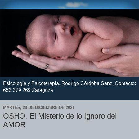
Psicología y Psicoterapia. Rodrigo Córdoba Sanz. Contacto:
653 379 269 Zaragoza
MARTES, 28 DE DICIEMBRE DE 2021
OSHO. El Misterio de lo Ignoro del
AMOR