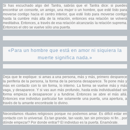
Si has escuchado algo del Tantra, sabrás que el Tantra dice: si puedes
encontrar un consorte, un amigo, una mujer o un hombre, que esté listo para
moverse contigo hacia el centro interior, que esté listo para moverse contigo
hasta la cumbre más alta de la relación, entonces esa relación se volverá
meditativa. Entonces, a través de esa relación alcanzarás la relación suprema.
Entonces el otro se vuelve sólo una puerta.
«Para un hombre que está en amor ni siquiera la
muerte significa nada.»
Deja que te explique: si amas a una persona, más y más, primero desparece
la periferia de la persona, la forma de la persona desaparece. Te pone más y
más en contacto con lo sin forma, lo interno. La forma se vuelve más y más
vaga, y desaparece. Y si vas aun más profundo, hasta esta individualidad sin
forma empieza a desaparecer y a fundirse. Entonces se abre el más allá.
Entonces ese individuo particular fue solamente una puerta, una apertura, a
través de tu amante encontraste lo divino.
Necesitamos rituales religiosos porque no podemos amar. Es difícil estar en
contacto con lo universal. Es tan grande, tan vasto, tan sin principio ni fin…por
dónde empezar? Por donde entrar? El individuo es la puerta. Enamórate.