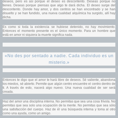
deseos, pero es así porque el deseo es descontento. Deseas porque no
tienes. Deseas porque piensas que algo te dará dicha. El deseo surge del
descontento. Donde hay amor, y dos centros se han encontrado y se han
disuelto y se han fundido, una nueva cualidad alquímica ha surgido, allí hay
dicha.
Es como si toda la existencia se hubiese detenido, no hay movimiento.
Entonces el momento presente es el único momento. Para un hombre que
está en amor ni siquiera la muerte significa nada.
«No des por sentado a nadie. Cada individuo es un
misterio.»
Entonces te digo que el amor te hará libre de deseos. Sé valiente, abandona
los miedos, sé abierto. Permite que algún centro encuentre el centro dentro de
ti. A través de esto, nacerá algo nuevo. Una nueva cualidad de ser será
creada.
Haz del amor una disciplina interna. No permitas que sea una cosa frívola. No
permitas que sea solo una ocupación de la mente. No permitas que sea sólo
una satisfacción del cuerpo. Haz de él una búsqueda interna y toma al otro
como una ayuda, como un amigo.