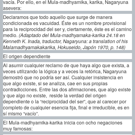
vacía. Por ello, en el Mula-madhyamika, karika, Nagaryuna
asevera:
Declaramos que todo aquello que surge de manera
condicionada es vacuidad. Éste es un nombre provisional
para la reciprocidad del ser y, ciertamente, éste es el camino
medio.
(Adaptado del Mula-madhyamaka-karika 24.18 en
Kenneth K. Inada, traductor, Nagaryuna: a translation of his
Malamadhyamakakarika, Hokuseido, Japón 1970, p. 148)
El origen dependiente
Al asumir cualquier reclamo de que haya algo que exista, a
veces utilizando la lógica y a veces la retórica, Nagaryuna
demostró que no podría ser así. Cualquier insistencia en
que algo existe, si se analiza, cae en sus propias
contradicciones. Entre las dos afirmaciones, que algo existe
y que algo no existe, reside la verdad del origen
dependiente o la “reciprocidad del ser”, que al carecer por
completo de cualquier esencia fija, final e irreducible, es en
sí mismo “vacío”.
El Mula-madhyamika-karika inicia con ocho negaciones
muy famosas: