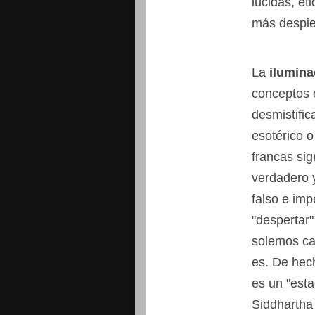
lúcidas, ét
más despie
La
ilumina
conceptos 
desmistific
esotérico o
francas sig
verdadero 
falso e imp
"despertar
solemos cae
es. De hec
es un "esta
Siddhartha