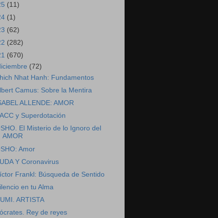
25
(11)
24
(1)
23
(62)
22
(282)
21
(670)
diciembre
(72)
hich Nhat Hanh: Fundamentos
lbert Camus: Sobre la Mentira
SABEL ALLENDE: AMOR
ACC y Superdotación
SHO. El Misterio de lo Ignoro del
AMOR
SHO: Amor
UDA Y Coronavirus
íctor Frankl: Búsqueda de Sentido
ilencio en tu Alma
UMI. ARTISTA
ócrates. Rey de reyes