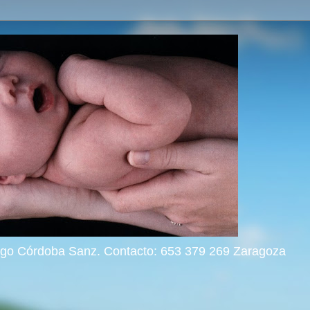
rigo Córdoba Sanz. Contacto: 653 379 269 Zaragoza