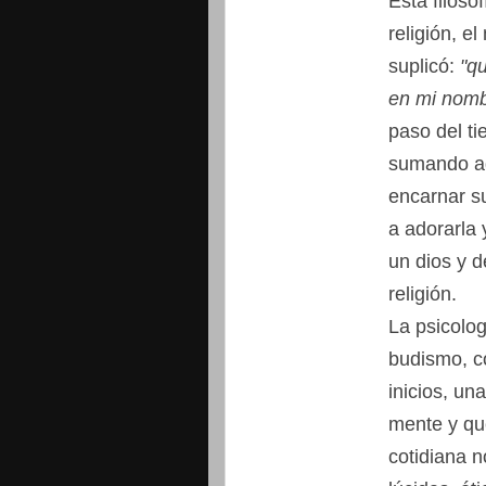
Esta filoso
religión, e
suplicó:
"q
en mi nombr
paso del t
sumando ad
encarnar 
a adorarla 
un dios y d
religión.
La psicolog
budismo, c
inicios, una
mente y que
cotidiana 