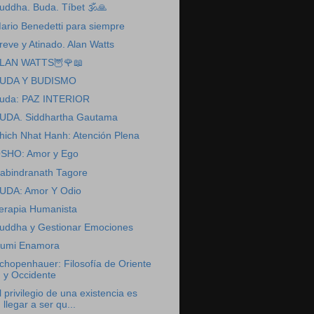
uddha. Buda. Tíbet 🕉️🙏
ario Benedetti para siempre
reve y Atinado. Alan Watts
LAN WATTS🦉🌹📖
UDA Y BUDISMO
uda: PAZ INTERIOR
UDA. Siddhartha Gautama
hich Nhat Hanh: Atención Plena
SHO: Amor y Ego
abindranath Tagore
UDA: Amor Y Odio
erapia Humanista
uddha y Gestionar Emociones
umi Enamora
chopenhauer: Filosofía de Oriente
y Occidente
l privilegio de una existencia es
llegar a ser qu...