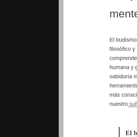
ment
El budismo
filosófico 
comprender
humana y g
sabiduría 
herramienta
más conscie
nuestro
suf
El 