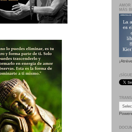
AMOR 
MÁS B
El
¡Atrév
¡SÍGU
TRANS
Power
DOCU