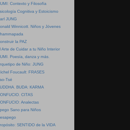
UMI: Contexto y Filosofía
sicología Cognitiva y Estoicismo
arl JUNG
onald Winnicott. Niños y Jóvenes
hammapada
onstruir la PAZ
l Arte de Cuidar a tu Niño Interior
UMI. Poesía, danza y más.
rquetipo de Niño: JUNG
ichel Foucault: FRASES
ao-Tsé
UDDHA. BUDA: KARMA
ONFUCIO. CITAS
ONFUCIO: Analectas
pego Sano para Niños
esapego
ropósito: SENTIDO de la VIDA