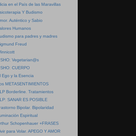
licia en el País de las Maravillas
sicoterapia Y Budismo
mor. Auténtico y Sabio
alores Humanos
udismo para padres y madres
igmund Freud
innicott
SHO: Vegetarian@s
SHO: CUERPO
l Ego y la Esencia
os METASENTIMIENTOS
LP Borderline. Tratamientos
LP: SANAR ES POSIBLE
rastorno Bipolar. Bipolaridad
luminación Espiritual
rthur Schopenhauer +FRASES
ivir para Volar. APEGO Y AMOR