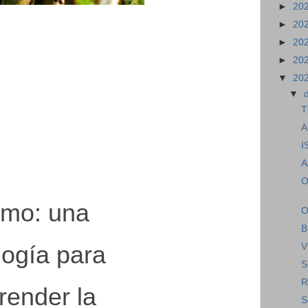
►
20
►
20
►
20
 ela vid
cotidiana
►
20
▼
20
▼
T
A
I
A
O
smo: una
O
B
logía para
V
S
R
ender la
S