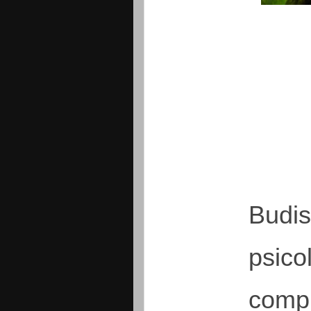
Budismo
Por Corin
Budi
psico
compr