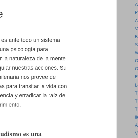
A
e
P
A
V
B
 es ante todo un sistema
S
y una psicología para
W
 la naturaleza de la mente
O
uiar nuestras acciones. Su
O
milenaria nos provee de
E
L
s para transitar la vida con
T
ncia y erradicar la raíz de
T
rimiento.
T
I
A
budismo es una
V