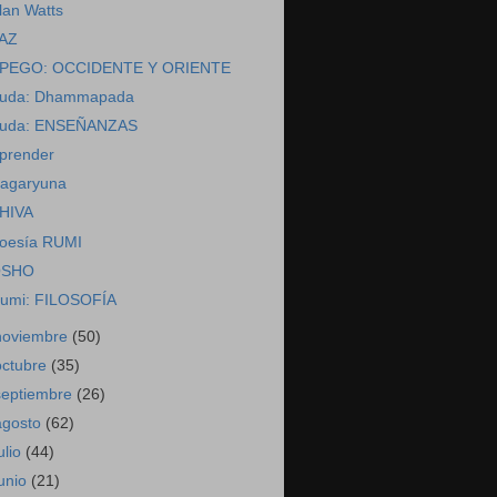
lan Watts
AZ
PEGO: OCCIDENTE Y ORIENTE
uda: Dhammapada
uda: ENSEÑANZAS
prender
agaryuna
HIVA
oesía RUMI
SHO
umi: FILOSOFÍA
noviembre
(50)
octubre
(35)
septiembre
(26)
agosto
(62)
ulio
(44)
junio
(21)