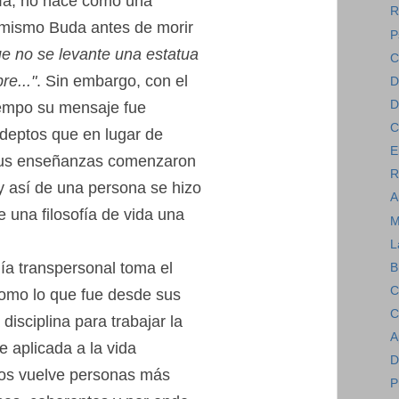
fía, no nace como una
R
l mismo Buda antes de morir
P
ue no se levante una estatua
C
e..."
. Sin embargo, con el
D
D
iempo su mensaje fue
C
eptos que en lugar de
E
sus enseñanzas comenzaron
R
y así de una persona se hizo
A
e una filosofía de vida una
M
L
ía transpersonal toma el
B
C
omo lo que fue desde sus
C
 disciplina para trabajar la
A
 aplicada a la vida
D
nos vuelve personas más
P