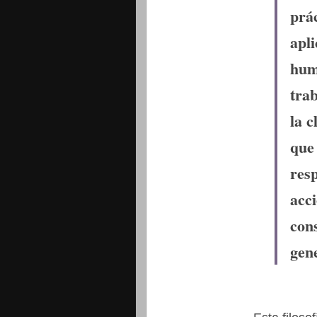
prá
apl
hum
trab
la c
que
res
acci
con
gen