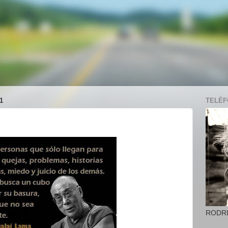
1
TELÉFO
RODR