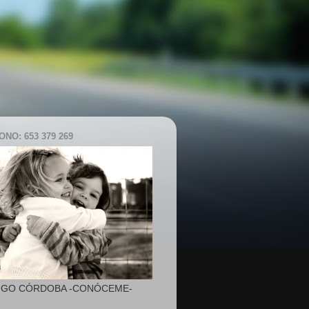
NO: 653 379 269
IGO CÓRDOBA -CONÓCEME-