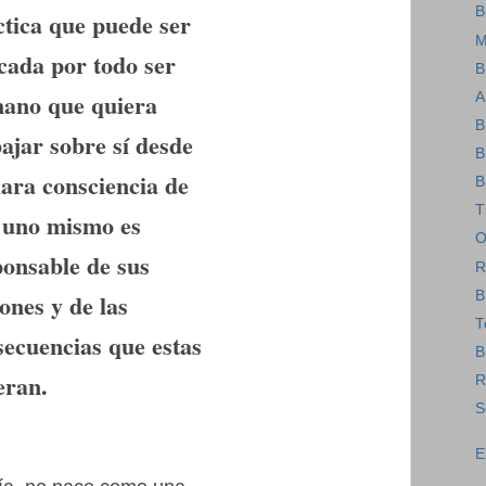
B
ctica que puede ser
M
icada por todo ser
B
ano que quiera
A
B
ajar sobre sí desde
B
lara consciencia de
B
T
 uno mismo es
O
ponsable de sus
R
B
ones y de las
T
secuencias que estas
B
eran.
R
S
E