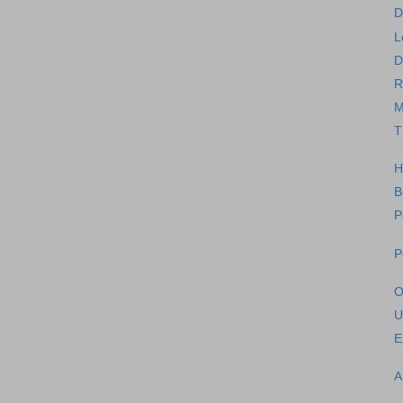
D
L
D
R
M
T
H
B
P
P
O
U
E
A