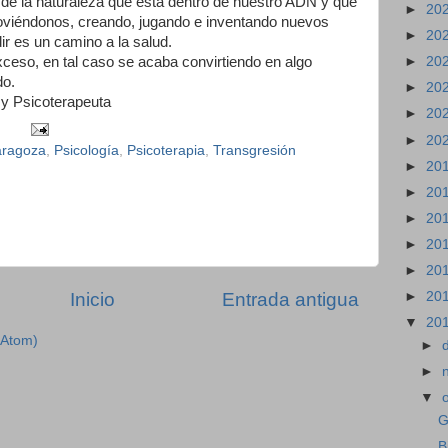
 de la naturaleza que está dentro de nuestro ADN y que
►
20
viéndonos, creando, jugando e inventando nuevos
►
20
ir es un camino a la salud.
exceso, en tal caso se acaba convirtiendo en algo
►
20
do.
►
20
y Psicoterapeuta
►
20
►
20
zaragoza
,
Psicología
,
Psicoterapia
,
Transgresión
►
20
►
20
►
20
►
20
►
20
Inicio
Entrada antigua
►
20
▼
20
(Atom)
►
►
▼
G
B