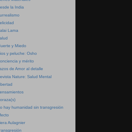
esde la India
urrealismo
elicidad
alai Lama
alud
uerte y Miedo
ios y peluche: Osho
onciencia y mérito
azos de Amor al detalle
evista Nature: Salud Mental
ibertad
ensamientos
oraza(s)
o hay humanidad sin transgresión
fecto
iera Aulagnier
ransgresión