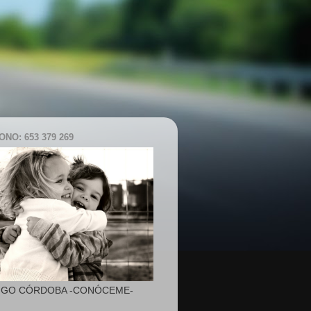
NO: 653 379 269
IGO CÓRDOBA -CONÓCEME-