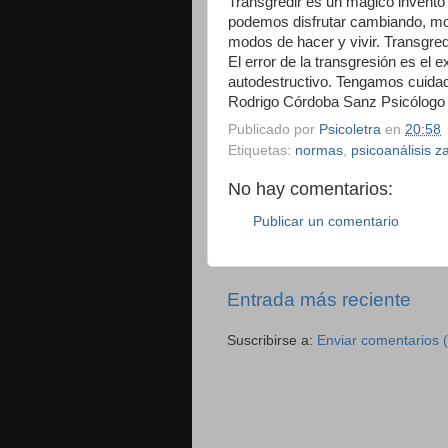
Transgredir es un mágico invento
podemos disfrutar cambiando, mo
modos de hacer y vivir. Transgred
El error de la transgresión es el 
autodestructivo. Tengamos cuida
Rodrigo Córdoba Sanz Psicólogo 
Publicado por
Psicoletra
en
20:58
Etiquetas:
normas
,
psicoanálisis 
No hay comentarios:
Publicar un comentario
Entrada más reciente
Suscribirse a:
Enviar comentarios 