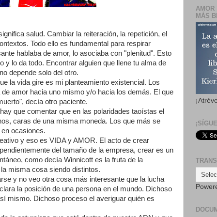
AMOR 
MÁS B
nifica salud. Cambiar la reiteración, la repetición, el
ntextos. Todo ello es fundamental para respirar
sante hablaba de amor, lo asociaba con "plenitud". Esto
o y lo da todo. Encontrar alguien que llene tu alma de
 no depende solo del otro.
 la vida gire es mi planteamiento existencial. Los
a de amor hacia uno mismo y/o hacia los demás. El que
¡Atrév
uerto", decía otro paciente.
hay que comentar que en las polaridades taoístas el
anos, caras de una misma moneda. Los que más se
¡SÍGU
 en ocasiones.
reativo y eso es VIDA y AMOR. El acto de crear
ependientemente del tamaño de la empresa, crear es un
táneo, como decía Winnicott es la fruta de la
TRANS
n la misma cosa siendo distintos.
rse y no veo otra cosa más interesante que la lucha
Power
r clara la posición de una persona en el mundo. Dichoso
a sí mismo. Dichoso proceso el averiguar quién es
DOCU