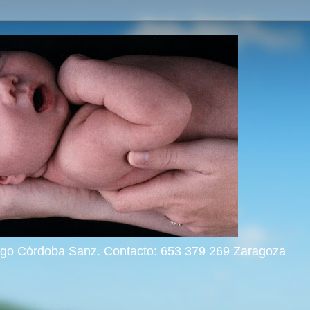
rigo Córdoba Sanz. Contacto: 653 379 269 Zaragoza