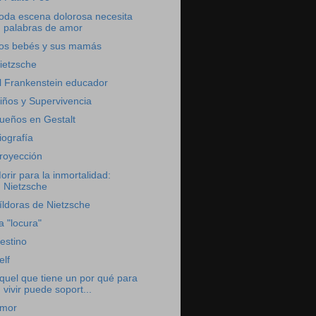
oda escena dolorosa necesita
palabras de amor
os bebés y sus mamás
ietzsche
l Frankenstein educador
iños y Supervivencia
ueños en Gestalt
iografía
royección
orir para la inmortalidad:
Nietzsche
íldoras de Nietzsche
a "locura"
estino
elf
quel que tiene un por qué para
vivir puede soport...
mor