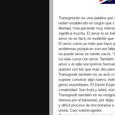
Transgresión es una palabra que sig
orden establecido en según que co
libertad. Una paciente muy intere
significa mucho. El amor lo es tod
amor no es fácil, es evidente que
El amor como un todo que hace que
problemas psíquicos son por falt
no puede amar se siente vacío, "m
La vida cursa con amor. También 
amor y el odio son primos herm
quieren son los que más discuten
Transgredir también es un acto c
supone construir algo nuevo, ind
gesto espontáneo. El Gesto Espon
creatividad. Son fruta y árbol, so
Transgredir también es no resigna
intensa por el bienestar, por deja
y difícil proceso de encontrarse 
uno/a. Casi sobrecogedor.