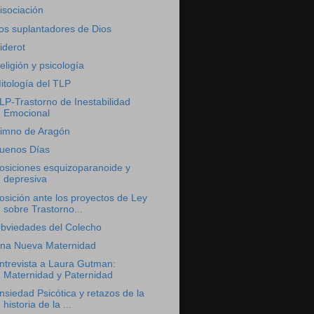
isociación
os suplantadores de Dios
iderot
eligión y psicología
itología del TLP
LP-Trastorno de Inestabilidad
Emocional
imno de Aragón
uenos Días
osiciones esquizoparanoide y
depresiva
osición ante los proyectos de Ley
sobre Trastorno...
bviedades del Colecho
na Nueva Maternidad
ntrevista a Laura Gutman:
Maternidad y Paternidad
nsiedad Psicótica y retazos de la
historia de la ...