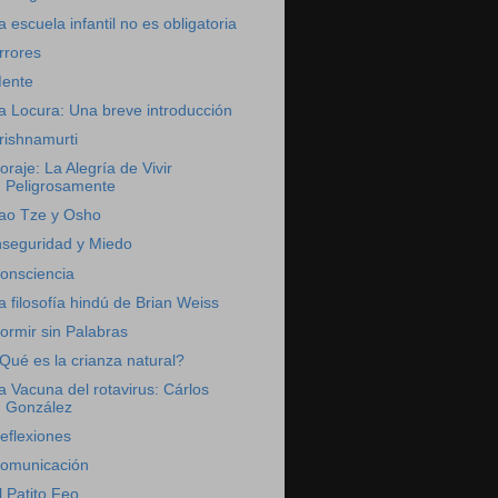
a escuela infantil no es obligatoria
rrores
ente
a Locura: Una breve introducción
rishnamurti
oraje: La Alegría de Vivir
Peligrosamente
ao Tze y Osho
nseguridad y Miedo
onsciencia
a filosofía hindú de Brian Weiss
ormir sin Palabras
Qué es la crianza natural?
a Vacuna del rotavirus: Cárlos
González
eflexiones
omunicación
l Patito Feo