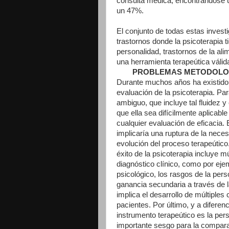
consulta médica, encontrándose 
un 47%.
El conjunto de todas estas invest
trastornos donde la psicoterapia ti
personalidad, trastornos de la al
una herramienta terapeútica válid
PROBLEMAS METODOLOGI
Durante muchos años ha existido u
evaluación de la psicoterapia. Pa
ambiguo, que incluye tal fluidez 
que ella sea difícilmente aplicabl
cualquier evaluación de eficacia. 
implicaría una ruptura de la necesa
evolución del proceso terapeútico
éxito de la psicoterapia incluye m
diagnóstico clínico, como por ejem
psicológico, los rasgos de la pers
ganancia secundaria a través de l
implica el desarrollo de múltiple
pacientes. Por último, y a diferenc
instrumento terapeútico es la pers
importante sesgo para la compara