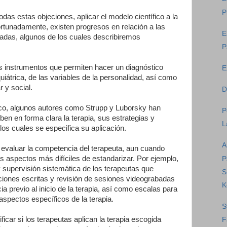
P
das estas objeciones, aplicar el modelo científico a la
ortunadamente, existen progresos en relación a las
E
iadas, algunos de los cuales describiremos
P
 instrumentos que permiten hacer un diagnóstico
E
uiátrica, de las variables de la personalidad, así como
r y social.
D
ico, algunos autores como Strupp y Luborsky han
P
en en forma clara la terapia, sus estrategias y
L
os cuales se especifica su aplicación.
A
 evaluar la competencia del terapeuta, aun cuando
 aspectos más difíciles de estandarizar. Por ejemplo,
P
y supervisión sistemática de los terapeutas que
S
aciones escritas y revisión de sesiones videograbadas
K
a previo al inicio de la terapia, así como escalas para
 aspectos específicos de la terapia.
S
ficar si los terapeutas aplican la terapia escogida
F