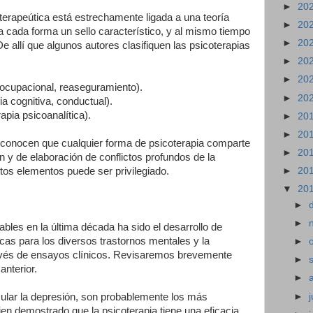
►
20
oterapeútica está estrechamente ligada a una teoría
►
20
a a cada forma un sello característico, y al mismo tiempo
►
20
e allí que algunos autores clasifiquen las psicoterapias
►
20
►
20
 ocupacional, reaseguramiento).
►
20
ia cognitiva, conductual).
apia psicoanalítica).
►
20
►
20
econocen que cualquier forma de psicoterapia comparte
►
20
 y de elaboración de conflictos profundos de la
stos elementos puede ser privilegiado.
►
20
▼
20
►
►
bles en la última década ha sido el desarrollo de
cas para los diversos trastornos mentales y la
►
ravés de ensayos clínicos. Revisaremos brevemente
►
anterior.
►
►
j
icular la depresión, son probablemente los más
en demostrado que la psicoterapia tiene una eficacia