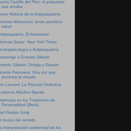
arlos Castilla del Pino: el psiquiatra
que amaba ...
reve Historia de la Antipsiquiatría
roceso Metanoico: brote psicótico-
salud
ntipsiquiatría: El Amanecer
homas Szasz: New York Times
ontrapsicología y Antipsiquiatría
omenaje a Ernesto Sábato
rnesto Sábato: Ortega y Gasset
icente Palomera: Una voz que
sonoriza la mirada
ric Laurent: La Psicosis Ordinaria
rastorno Afectivo Bipolar
reencias en los Trastornos de
Personalidad (Beck)
arl Gustav Jung
n busca del sentido
a interpretación existencial de los