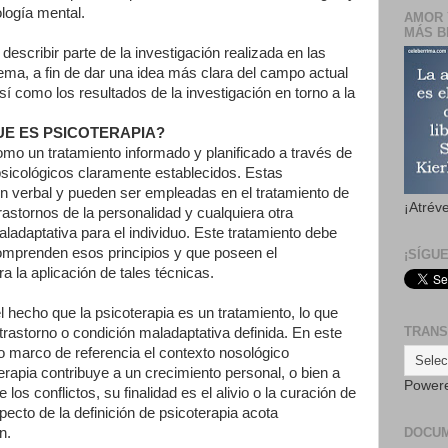
ología mental.
AMOR 
MÁS B
escribir parte de la investigación realizada en las
ema, a fin de dar una idea más clara del campo actual
así como los resultados de la investigación en torno a la
UE ES PSICOTERAPIA?
como un tratamiento informado y planificado a través de
psicológicos claramente establecidos. Estas
ión verbal y pueden ser empleadas en el tratamiento de
¡Atrév
rastornos de la personalidad y cualquiera otra
adaptativa para el individuo. Este tratamiento debe
omprenden esos principios y que poseen el
¡SÍGU
a la aplicación de tales técnicas.
l hecho que la psicoterapia es un tratamiento, lo que
TRANS
trastorno o condición maladaptativa definida. En este
mo marco de referencia el contexto nosológico
erapia contribuye a un crecimiento personal, o bien a
Power
los conflictos, su finalidad es el alivio o la curación de
ecto de la definición de psicoterapia acota
n.
DOCU