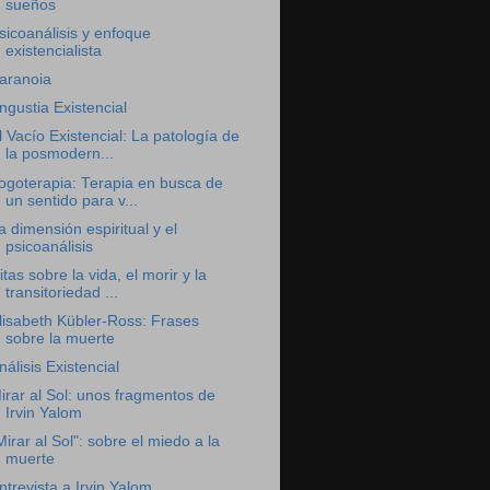
sueños
sicoanálisis y enfoque
existencialista
aranoia
ngustia Existencial
l Vacío Existencial: La patología de
la posmodern...
ogoterapia: Terapia en busca de
un sentido para v...
a dimensión espiritual y el
psicoanálisis
itas sobre la vida, el morir y la
transitoriedad ...
lisabeth Kübler-Ross: Frases
sobre la muerte
nálisis Existencial
irar al Sol: unos fragmentos de
Irvin Yalom
Mirar al Sol": sobre el miedo a la
muerte
ntrevista a Irvin Yalom