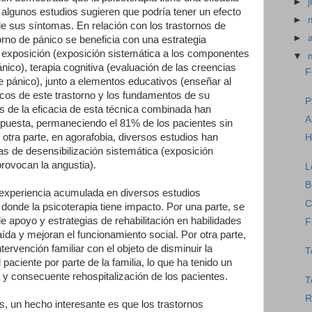
►
algunos estudios sugieren que podría tener un efecto
►
de sus síntomas. En relación con los trastornos de
►
orno de pánico se beneficia con una estrategia
 exposición (exposición sistemática a los componentes
▼
nico), terapia cognitiva (evaluación de las creencias
F
de pánico), junto a elementos educativos (enseñar al
icos de este trastorno y los fundamentos de su
P
es de la eficacia de esta técnica combinada han
A
uesta, permaneciendo el 81% de los pacientes sin
tra parte, en agorafobia, diversos estudios han
H
cas de desensibilización sistemática (exposición
provocan la angustia).
L
B
a experiencia acumulada en diversos estudios
C
onde la psicoterapia tiene impacto. Por una parte, se
 apoyo y estrategias de rehabilitación en habilidades
F
ída y mejoran el funcionamiento social. Por otra parte,
tervención familiar con el objeto de disminuir la
T
al paciente por parte de la familia, lo que ha tenido un
a y consecuente rehospitalización de los pacientes.
T
R
s, un hecho interesante es que los trastornos