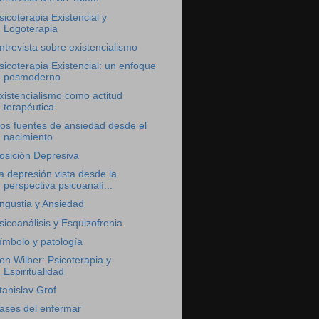
sicoterapia Existencial y
Logoterapia
ntrevista sobre existencialismo
sicoterapia Existencial: un enfoque
posmoderno
xistencialismo como actitud
terapéutica
os fuentes de ansiedad desde el
nacimiento
osición Depresiva
a depresión vista desde la
perspectiva psicoanalí...
ngustia y Ansiedad
sicoanálisis y Esquizofrenia
ímbolo y patología
en Wilber: Psicoterapia y
Espiritualidad
tanislav Grof
ases del enfermar