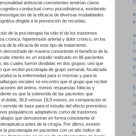
C
personalidad antisocial coexistentes tendrían claros
o cognitivo-conductual como psicodinámica, existiendo
 investigación de la eficacia de diversas modalidades
B
ognitiva dirigida a la prevención de recaídas.
P
ón de la psicoterapia ha sido el de los trastornos
A
 crónica, hipertensión arterial y dolor crónico, en los
T
ia de la eficacia de este tipo de tratamiento.
n demostrado de manera consistente el beneficio de la
C
icular interés es un estudio realizado en 86 pacientes
H
las cuales fueron divididas en dos grupos: uno que
E
tro que recibió psicotrapia de grupo semanal, focalizada
V
 producía la enfermedad para sí mismas y para la
 hallazgos iniciales se encontró que el grupo que recibió
raciones del ánimo, menos respuestas fóbicas y
É
dente es que la sobrevida de las pacientes que
T
er el doble, 36,6 versus 18,9 meses, en comparación al
C
n servido de base para el estudio del efecto preventivo
ornos psiquiátricos adaptativos como de trastornos
C
trabajos que demuestran en forma consistente el
terapéutica antes de la cirugía. Por último, existen
E
e la psicoterapia en pacientes con un alto índice de
L