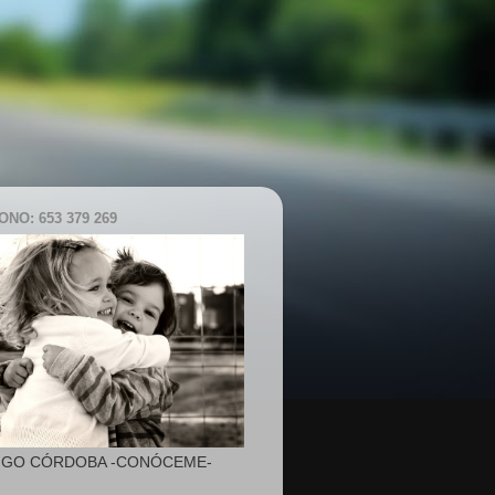
NO: 653 379 269
IGO CÓRDOBA -CONÓCEME-