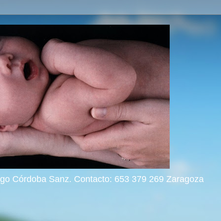
rigo Córdoba Sanz. Contacto: 653 379 269 Zaragoza