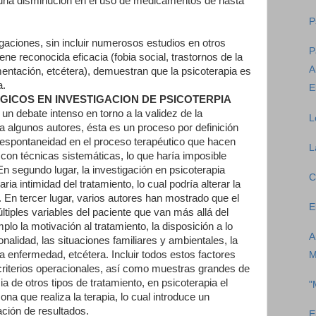
una disminución en el uso de medicamentos de hasta
P
igaciones, sin incluir numerosos estudios en otros
P
ene reconocida eficacia (fobia social, trastornos de la
A
imentación, etcétera), demuestran que la psicoterapia es
a.
E
COS EN INVESTIGACION DE PSICOTERPIA
n debate intenso en torno a la validez de la
L
ra algunos autores, ésta es un proceso por definición
y espontaneidad en el proceso terapéutico que hacen
L
e con técnicas sistemáticas, lo que haría imposible
En segundo lugar, la investigación en psicoterapia
C
ria intimidad del tratamiento, lo cual podría alterar la
. En tercer lugar, varios autores han mostrado que el
E
últiples variables del paciente que van más allá del
plo la motivación al tratamiento, la disposición a lo
A
onalidad, las situaciones familiares y ambientales, la
a enfermedad, etcétera. Incluir todos estos factores
M
s criterios operacionales, así como muestras grandes de
ia de otros tipos de tratamiento, en psicoterapia el
"
ona que realiza la terapia, lo cual introduce un
ción de resultados.
E