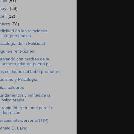
junio
(51)
mayo
(68)
abril
(12)
marzo
(58)
elicidad en las relaciones
interpersonales
sicología de la Felicidad
lgunas reflexiones
ablando con madres de su
primera criatura puedo p...
os cuidados del bebé prematuro
udismo y Psicología
itas célebres
undamentos y límites de la
psicoterapia
erapia Interpersonal para la
depresión
erapia Interpersonal (TIP)
onald D. Laing