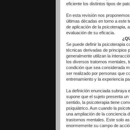
eficiente los distintos tipos de pat
En esta revisión nos proponemos d
últimas décadas en torno a este t
de aplicación de la psicoterapia, 
evaluación de su eficacia.
¿Q
Se puede definir la psicoterapia 
técnicas derivadas de principios 
generalmente utilizan la interacc
los diversos tratornos mentales, t
condición que sea considerada mal
ser realizado por personas que c
entrenamiento y la experiencia par
La definición enunciada subraya e
supone que el sujeto presenta un 
sentido, la psicoterapia tiene co
psiquiátrico. Aun cuando la psicot
una ampliación de la conciencia de 
trastornos mentales. Este solo asp
enormemente su campo de acció