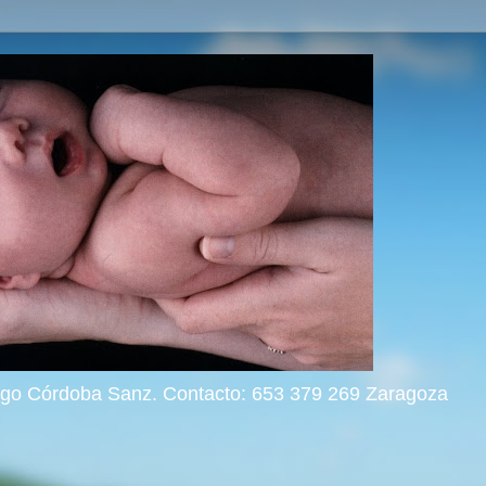
rigo Córdoba Sanz. Contacto: 653 379 269 Zaragoza