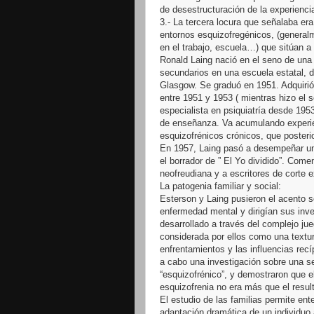
de desestructuración de la experiencia
3.- La tercera locura que señalaba era
entornos esquizofregénicos, (generalme
en el trabajo, escuela…) que sitúan a 
Ronald Laing nació en el seno de una 
secundarios en una escuela estatal, d
Glasgow. Se graduó en 1951. Adquirió 
entre 1951 y 1953 ( mientras hizo el s
especialista en psiquiatría desde 1953
de enseñanza. Va acumulando experie
esquizofrénicos crónicos, que posterior
En 1957, Laing pasó a desempeñar un
el borrador de ” El Yo dividido”. Comen
neofreudiana y a escritores de corte ex
La patogenia familiar y social:
Esterson y Laing pusieron el acento s
enfermedad mental y dirigían sus inve
desarrollado a través del complejo jue
considerada por ellos como una textu
enfrentamientos y las influencias rec
a cabo una investigación sobre una s
“esquizofrénico”, y demostraron que 
esquizofrenia no era más que el resul
El estudio de las familias permite en
adaptación dramática de un individuo 