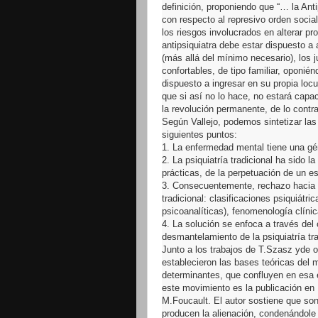
definición, proponiendo que “… la Anti
con respecto al represivo orden social
los riesgos involucrados en alterar pr
antipsiquiatra debe estar dispuesto 
(más allá del mínimo necesario), los 
confortables, de tipo familiar, oponié
dispuesto a ingresar en su propia locu
que si así no lo hace, no estará capac
la revolución permanente, de lo contr
Según Vallejo, podemos sintetizar las
siguientes puntos:
1. La enfermedad mental tiene una gé
2. La psiquiatría tradicional ha sido 
prácticas, de la perpetuación de un es
3. Consecuentemente, rechazo hacia to
tradicional: clasificaciones psiquiátri
psicoanalíticas), fenomenología clínic
4. La solución se enfoca a través del 
desmantelamiento de la psiquiatría tra
Junto a los trabajos de T.Szasz yde 
establecieron las bases teóricas del m
determinantes, que confluyen en esa é
este movimiento es la publicación en 
M.Foucault. El autor sostiene que son
producen la alienación, condenándole 