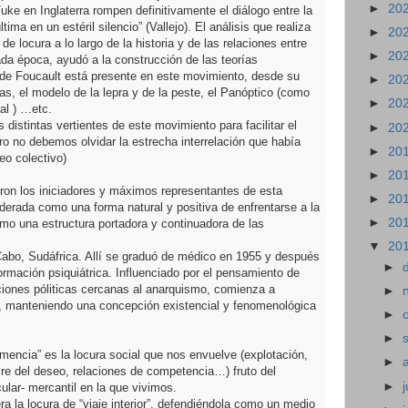
►
20
uke en Inglaterra rompen definitivamente el diálogo entre la
ima en un estéril silencio” (Vallejo). El análisis que realiza
►
20
e locura a lo largo de la historia y de las relaciones entre
►
20
da época, ayudó a la construcción de las teorías
o de Foucault está presente en este movimiento, desde su
►
20
icas, el modelo de la lepra y de la peste, el Panóptico (como
►
20
al ) …etc.
 distintas vertientes de este movimiento para facilitar el
►
20
pero no debemos olvidar la estrecha interrelación que había
►
20
eo colectivo)
►
20
eron los iniciadores y máximos representantes de esta
►
20
nderada como una forma natural y positiva de enfrentarse a la
►
20
como una estructura portadora y continuadora de las
▼
20
abo, Sudáfrica. Allí se graduó de médico en 1955 y después
►
ormación psiquiátrica. Influenciado por el pensamiento de
ciones póliticas cercanas al anarquismo, comienza a
►
as, manteniendo una concepción existencial y fenomenológica
►
►
mencia” es la locura social que nos envuelve (explotación,
►
re del deseo, relaciones de competencia…) fruto del
►
j
ular- mercantil en la que vivimos.
ra la locura de “viaje interior”, defendiéndola como un medio