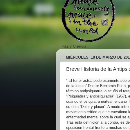
Paz y Ciencia
MIÉRCOLES, 18 DE MARZO DE 201
Breve Historia de la Antipsi
” El terror actúa poderosamente sobre
de la locura” Doctor Benjamin Rush, p
término antipsiquatría lo acuñó el te
“Psiquiatría y antipsiquiatría” (1967
cuando el psiquiatra norteamericano 
su obra “Dolor y placer”. A modo intro
movimiento crítico que se cuestiona la
enfermedad mental sobre la cual se a
Tras esta definición a la contra, es de
oposición frontal frente a muchas de l