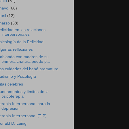
junio
(51)
mayo
(68)
abril
(12)
marzo
(58)
elicidad en las relaciones
interpersonales
sicología de la Felicidad
lgunas reflexiones
ablando con madres de su
primera criatura puedo p...
os cuidados del bebé prematuro
udismo y Psicología
itas célebres
undamentos y límites de la
psicoterapia
erapia Interpersonal para la
depresión
erapia Interpersonal (TIP)
onald D. Laing