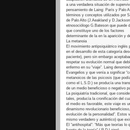
a una verdadera situación de supervi
pensamiento de Laing: París y Palo Alt
términos y conceptos utilizados por Sa
de Palo Alto (J.Aeakland y D.Jackson) 
etnosociólogo G.Bateson que puede def
que constituye uno de los factores
determinante de la en la aparición y d
La metanoia
El movimiento antipsiquiátrico inglés
en el desarrollo de esta categoría de
paciente), pero sin embargo aceptaban
respetar su evolución normal que debía
enfermo en su “viaje”. Laing denominó
Evangelios y que venía a significar “c
metanoicos de las psicosis (que podí
como el L.S.D.) se producía una trans
de un medio beneficioso o negativo pa
La psiquiatría tradicional, que consi
tales, producía la cronificación del c
el medio es favorable, este viaje es
dinamismo revolucionario beneficioso,
evolución de la personalidad”. Estos vi
mismo verdadero y auténtico) que exist
El “antihospital”: “Más que teorías lo
fuente de la teoría” ( R.D.Laing)