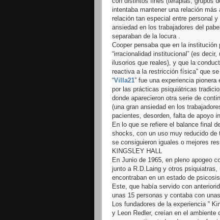
con distintos fines (terapias, grupos
intentaba mantener una relación más a
relación tan especial entre personal 
ansiedad en los trabajadores del pabe
separaban de la locura .
Cooper pensaba que en la institución p
“irracionalidad institucional” (es dec
ilusorios que reales), y que la condu
reactiva a la restricción física” que s
“
Villa21
” fue una experiencia pionera
por las prácticas psiquiátricas tradic
donde aparecieron otra serie de contin
(una gran ansiedad en los trabajadore
pacientes, desorden, falta de apoyo in
En lo que se refiere el balance final 
shocks, con un uso muy reducido de tr
se consiguieron iguales o mejores res
KINGSLEY HALL
En Junio de 1965, en pleno apogeo con
junto a R.D.Laing y otros psiquiatras
encontraban en un estado de psicosis.
Este, que había servido con anteriorid
unas 15 personas y contaba con unas
Los fundadores de la experiencia ” Ki
y Leon Redler, creían en el ambiente d