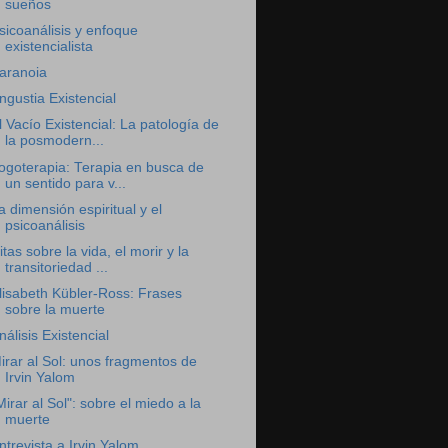
sueños
sicoanálisis y enfoque
existencialista
aranoia
ngustia Existencial
l Vacío Existencial: La patología de
la posmodern...
ogoterapia: Terapia en busca de
un sentido para v...
a dimensión espiritual y el
psicoanálisis
itas sobre la vida, el morir y la
transitoriedad ...
lisabeth Kübler-Ross: Frases
sobre la muerte
nálisis Existencial
irar al Sol: unos fragmentos de
Irvin Yalom
Mirar al Sol": sobre el miedo a la
muerte
ntrevista a Irvin Yalom