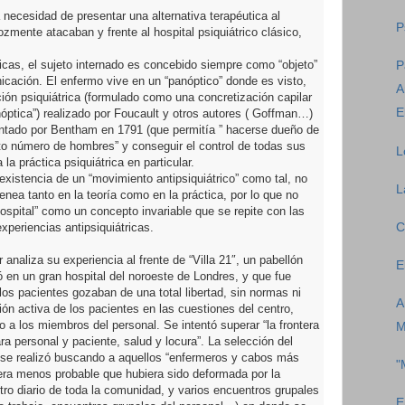
a necesidad de presentar una alternativa terapéutica al
P
ozmente atacaban y frente al hospital psiquiátrico clásico,
sicas, el sujeto internado es concebido siempre como “objeto”
P
icación. El enfermo vive en un “panóptico” donde es visto,
A
ución psiquiátrica (formulado como una concretización capilar
E
óptica”) realizado por Foucault y otros autores ( Goffman…)
ventado por Bentham en 1791 (que permitía ” hacerse dueño de
to número de hombres” y conseguir el control de todas sus
L
la práctica psiquiátrica en particular.
xistencia de un “movimiento antipsiquiátrico” como tal, no
L
nea tanto en la teoría como en la práctica, por lo que no
spital” como un concepto invariable que se repite con las
xperiencias antipsiquiátricas.
C
 analiza su experiencia al frente de “Villa 21″, un pabellón
E
 en un gran hospital del noroeste de Londres, y que fue
los pacientes gozaban de una total libertad, sin normas ni
A
ión activa de los pacientes en las cuestiones del centro,
a los miembros del personal. Se intentó superar “la frontera
M
 personal y paciente, salud y locura”. La selección del
n se realizó buscando a aquellos “enfermeros y cabos más
"
 era menos probable que hubiera sido deformada por la
tro diario de toda la comunidad, y varios encuentros grupales
E