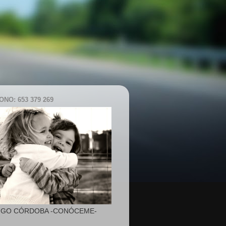
NO: 653 379 269
IGO CÓRDOBA -CONÓCEME-