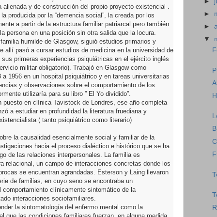
►
 alienada y de construcción del propio proyecto existencial .
►
 la producida por la “demencia social”, la creada por los
nte a partir de la estructura familiar patriarcal pero también
►
la persona en una posición sin otra salida que la locura.
▼
familia humilde de Glasgow, siguió estudios primarios y
e allí pasó a cursar estudios de medicina en la universidad de
F
sus primeras experiencias psiquiátricas en el ejército inglés
ervicio militar obligatorio). Trabajó en Glasgow como
P
 a 1956 en un hospital psiquiátrico y en tareas universitarias
A
ncias y observaciones sobre el comportamiento de los
mente utilizaría para su libro ” El Yo dividido”.
H
 puesto en clínica Tavistock de Londres, ese año completa
zó a estudiar en profundidad la literatura fruediana y
L
istencialista ( tanto psiquiátrico como literario)
B
obre la causalidad esencialmente social y familiar de la
C
stigaciones hacia el proceso dialéctico e histórico que se ha
F
go de las relaciones interpersonales. La familia es
ra relacional, un campo de interacciones concretas donde los
íprocas se encuentran agrandadas. Esterson y Laing llevaron
T
erie de familias, en cuyo seno se encontraba un
el comportamiento clínicamente sintomático de la
T
tado interacciones sociofamiliares.
tender la sintomatología del enfermo mental como la
R
al que las condiciones familiares fuerzan, en alguna medida,