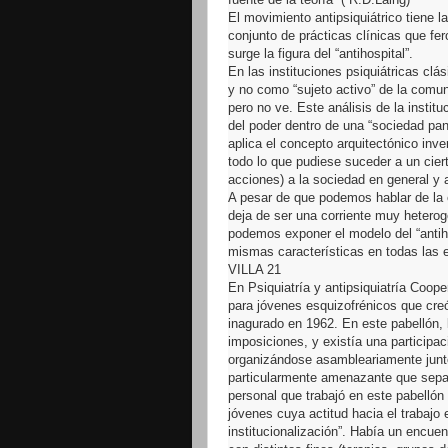
El movimiento antipsiquiátrico tiene l
conjunto de prácticas clínicas que fer
surge la figura del “antihospital”.
En las instituciones psiquiátricas clá
y no como “sujeto activo” de la comun
pero no ve. Este análisis de la instit
del poder dentro de una “sociedad pan
aplica el concepto arquitectónico in
todo lo que pudiese suceder a un cier
acciones) a la sociedad en general y a 
A pesar de que podemos hablar de la e
deja de ser una corriente muy heteroge
podemos exponer el modelo del “antiho
mismas características en todas las e
VILLA 21
En Psiquiatría y antipsiquiatría Cooper
para jóvenes esquizofrénicos que creó
inagurado en 1962. En este pabellón, 
imposiciones, y existía una participac
organizándose asambleariamente junto 
particularmente amenazante que separa
personal que trabajó en este pabelló
jóvenes cuya actitud hacia el trabajo
institucionalización”. Había un encuen