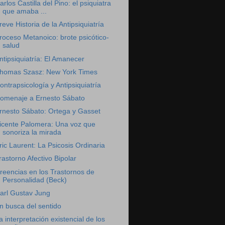
arlos Castilla del Pino: el psiquiatra
que amaba ...
reve Historia de la Antipsiquiatría
roceso Metanoico: brote psicótico-
salud
ntipsiquiatría: El Amanecer
homas Szasz: New York Times
ontrapsicología y Antipsiquiatría
omenaje a Ernesto Sábato
rnesto Sábato: Ortega y Gasset
icente Palomera: Una voz que
sonoriza la mirada
ric Laurent: La Psicosis Ordinaria
rastorno Afectivo Bipolar
reencias en los Trastornos de
Personalidad (Beck)
arl Gustav Jung
n busca del sentido
a interpretación existencial de los