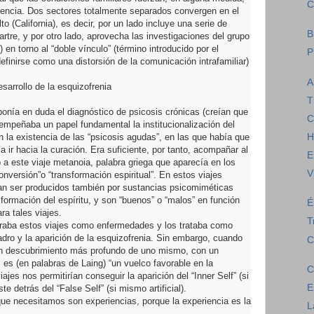
C
vencia. Dos sectores totalmente separados convergen en el
o (California), es decir, por un lado incluye una serie de
B
rtre, y por otro lado, aprovecha las investigaciones del grupo
en torno al “doble vínculo” (término introducido por el
P
inirse como una distorsión de la comunicación intrafamiliar)
A
esarrollo de la esquizofrenia
T
 ponía en duda el diagnóstico de psicosis crónicas (creían que
C
sempeñaba un papel fundamental la institucionalización del
 la existencia de las “psicosis agudas”, en las que había que
H
 ir hacia la curación. Era suficiente, por tanto, acompañar al
E
 a este viaje metanoia, palabra griega que aparecía en los
V
onversión”o “transformación espiritual”. En estos viajes
an ser producidos también por sustancias psicomiméticas
formación del espíritu, y son “buenos” o “malos” en función
É
ra tales viajes.
T
deraba estos viajes como enfermedades y los trataba como
uadro y la aparición de la esquizofrenia. Sin embargo, cuando
C
 un descubrimiento más profundo de uno mismo, con un
 es (en palabras de Laing) “un vuelco favorable en la
C
ajes nos permitirían conseguir la aparición del “Inner Self” (si
E
e detrás del “False Self” (si mismo artificial).
 que necesitamos son experiencias, porque la experiencia es la
L