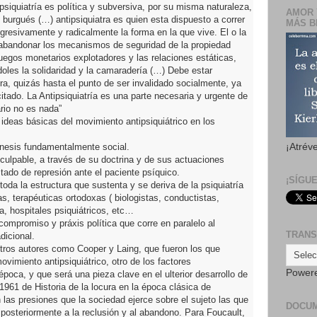
psiquiatría es política y subversiva, por su misma naturaleza,
AMOR 
 burgués (…) antipsiquiatra es quien esta dispuesto a correr
MÁS B
ogresivamente y radicalmente la forma en la que vive. El o la
a abandonar los mecanismos de seguridad de la propiedad
juegos monetarios explotadores y las relaciones estáticas,
ndoles la solidaridad y la camaradería (…) Debe estar
ra, quizás hasta el punto de ser invalidado socialmente, ya
itado. La Antipsiquiatría es una parte necesaria y urgente de
ario no es nada”
 ideas básicas del movimiento antipsiquiátrico en los
nesis fundamentalmente social.
¡Atrév
la culpable, a través de su doctrina y de sus actuaciones
tado de represión ante el paciente psíquico.
¡SÍGU
da la estructura que sustenta y se deriva de la psiquiatría
cas, terapéuticas ortodoxas ( biologistas, conductistas,
a, hospitales psiquiátricos, etc…
compromiso y práxis política que corre en paralelo al
TRANS
dicional.
otros autores como Cooper y Laing, que fueron los que
ovimiento antipsiquiátrico, otro de los factores
Power
poca, y que será una pieza clave en el ulterior desarrollo de
1961 de Historia de la locura en la época clásica de
 las presiones que la sociedad ejerce sobre el sujeto las que
DOCU
posteriormente a la reclusión y al abandono. Para Foucault,