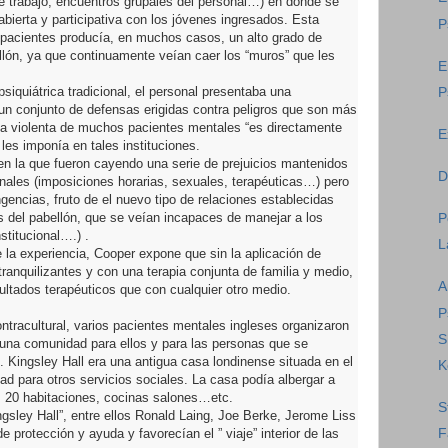
 de trabajo, encuentros grupales del personal…) en donde se
bierta y participativa con los jóvenes ingresados. Esta
P
y pacientes producía, en muchos casos, un alto grado de
llón, ya que continuamente veían caer los “muros” que les
E
siquiátrica tradicional, el personal presentaba una
P
ir, un conjunto de defensas erigidas contra peligros que son más
cta violenta de muchos pacientes mentales “es directamente
E
e les imponía en tales instituciones.
 en la que fueron cayendo una serie de prejuicios mantenidos
D
ionales (imposiciones horarias, sexuales, terapéuticas…) pero
gencias, fruto de el nuevo tipo de relaciones establecidas
s del pabellón, que se veían incapaces de manejar a los
P
stitucional….) .
L
de la experiencia, Cooper expone que sin la aplicación de
anquilizantes y con una terapia conjunta de familia y medio,
A
ultados terapéuticos que con cualquier otro medio.
P
tracultural, varios pacientes mentales ingleses organizaron
S
, una comunidad para ellos y para las personas que se
 Kingsley Hall era una antigua casa londinense situada en el
K
ad para otros servicios sociales. La casa podía albergar a
 20 habitaciones, cocinas salones…etc.
S
ngsley Hall”, entre ellos Ronald Laing, Joe Berke, Jerome Liss
e protección y ayuda y favorecían el ” viaje” interior de las
F