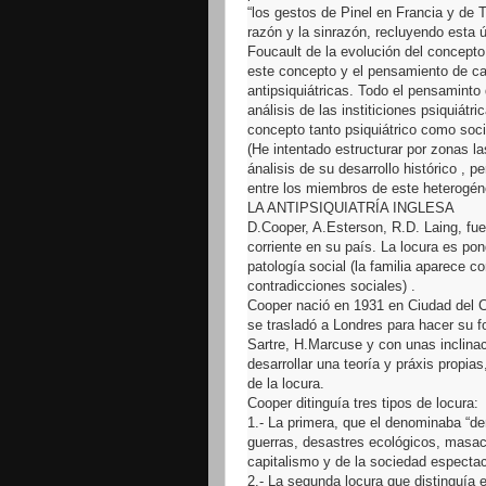
“los gestos de Pinel en Francia y de T
razón y la sinrazón, recluyendo esta últ
Foucault de la evolución del concepto d
este concepto y el pensamiento de ca
antipsiquiátricas. Todo el pensamint
análisis de las institiciones psiquiátr
concepto tanto psiquiátrico como soci
(He intentado estructurar por zonas las
ánalisis de su desarrollo histórico , 
entre los miembros de este heterogén
LA ANTIPSIQUIATRÍA INGLESA
D.Cooper, A.Esterson, R.D. Laing, fu
corriente en su país. La locura es po
patología social (la familia aparece 
contradicciones sociales) .
Cooper nació en 1931 en Ciudad del C
se trasladó a Londres para hacer su f
Sartre, H.Marcuse y con unas inclina
desarrollar una teoría y práxis propi
de la locura.
Cooper ditinguía tres tipos de locura:
1.- La primera, que el denominaba “de
guerras, desastres ecológicos, masac
capitalismo y de la sociedad espectac
2.- La segunda locura que distinguía e