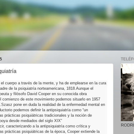
5
TELÉFO
quiatría
 el cuerpo a través de la mente, y ha de emplearse en la cura
adre de la psiquiatría norteamericana, 1818.Aunque el
rapeuta y filósofo David Cooper en su conocida obra
), el comienzo de este movimiento podemos situarlo en 1957
T.Szasz pone en duda la realidad de la enfermedad mental en
ductorio podemos definir la antipsiquiatría como “un
s prácticas psiquiátricas tradicionales y la noción de
poya desde mediados del siglo XIX”
RODR
cir, caracterizando a la antipsiquiatría como crítica y
as prácticas psiquiátricas de la época, Cooper extiende la