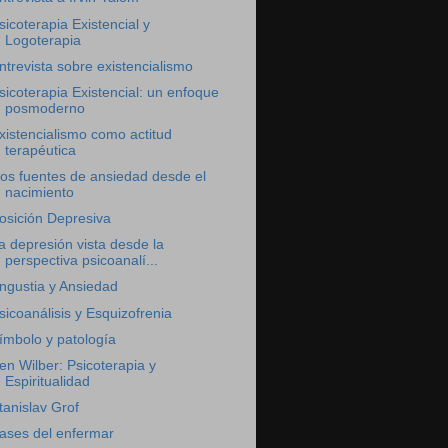
sicoterapia Existencial y
Logoterapia
ntrevista sobre existencialismo
sicoterapia Existencial: un enfoque
posmoderno
xistencialismo como actitud
terapéutica
os fuentes de ansiedad desde el
nacimiento
osición Depresiva
a depresión vista desde la
perspectiva psicoanalí...
ngustia y Ansiedad
sicoanálisis y Esquizofrenia
ímbolo y patología
en Wilber: Psicoterapia y
Espiritualidad
tanislav Grof
ases del enfermar