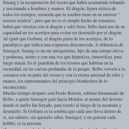
Smaug y la recuperación del tesoro que había acumulado robando
y asesinando a hombres y enanos. El dragón, figura mítica de
todos los tiempos, recuerda que la sombra tiene en su interior “
tesoros ocultos”, pero que no es el simple hecho de tomarlos:
habrá que vérselas con el dragón y salir ileso; bilbo hará uso de su
capacidad en los acertijos para evitar ser destruido por el dragón.
Al igual que Gollum, el dragón gusta de los acertijos, de lo
paradójico que indica una respuesta desconocida. A diferencia de
Smeagol, Smaug es un ser antiquísimo, hijo de una estirpe altiva
y poderosa, astuto y con una voz que hipnotiza, inmoviliza, para
luego atacar. Es el guardián de los tesoros que habitan en la
oscuridad, en las cuevas profundas de la psique. Bilbo volverá a la
comarca con su parte del tesoro y con la eterna amistad de elfos y
enanos, los representantes del principio bienhechor de lo
inconsciente.
Mucho tiempo después será Frodo Bolsón, sobrino bienamado de
Bilbo, a quién Sméagol guíe hacia Mordor, al monte del destino
donde el anillo fue forjado, para tirarlo al fuego de la montaña y
destruirlo. Si Gollum es la sombra que cada uno lleva dentro de
sí, sin saberlo, sin quererlo saber, Sméagol, y en general cada
hobbit, es la persona.