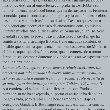
sabrá cual es este papel, y la importancia del mismo para que la
misión de destruir al único fuera cumplida. Estos Hobbits son
también la encarnación del héroe, que ha de traspasar las Fronteras
conocidas para encontrarse con lo ignoto y lo extraño, desde elfos
hasta orcos, y cumplir así con su destino. Destino que espera a
todo aquel que “ corra el riesgo de encontrarse consigo mismo”
Durante muchos años guarda Bilbo, celosamente, el anillo. Solo
Gandalf sabe que lo posee. Tras muchas pesquisas el mago ha
venido a visitar a su amigo Bolsón, tiene una duda sombría: es
posible que el anillo que ha encontrado en las cuevas de Moria sea
el único, aquel que el señor oscuro, que ha comenzado a tomar
forma, busca desesperadamente enviando a sus nueve espectros por
toda la tierra media.
La montaña de fuego se ve nuevamente relucir en Mordor, los
espectros han sido enviados de nuevo sobre la tierra media; el
señor oscuro esta tomando forma una vez mas y solo necesita de
su anillo para dominarla por completo (Tolkien, 1954, tomo I)
Así comienza el señor de los anillos. Ahora será Frodo el
portador, su tío ha envejecido, el portar el anillo le ha dado una
longeva vida, pero también una herida imborrable. Bajo el
consejo de Gandalf, Bilbo emigra para radicarse definitivamente
en Rivendel, la tierra de Elrond el rey elfo; pero antes ha de dejar