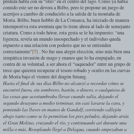
pérdida habla con su “otro” en el centro del lago. Como ya había
comido este ser no devora a Bilbo, pero le propone un juego de
acertijos a cambio de conducirlo a la salida de la montaña de
Moria. Bilbo, buen hobbit de La Comarca, ha iniciado de manera
intempestiva esta aventura que lo tiene ahora al lado de semejante
criatura. Como a todo héroe, esta gesta se le ha impuesto: “una
ligereza, revela un mundo insospechado y el individuo queda
expuesto a una relación con poderes que no se entienden
correctamente”
[7]
. No fue una alegre elección, sino más bien una
simpática invasión de mago y enanos que lo ha empujado, en
contra de su voluntad, a ser ahora el “saqueador” entre un grupo de
trece que quieren recuperar el tesoro robado y oculto en las cuevas
de Moria bajo el vientre del dragón Smaug.
Hasta el final de sus días Bilbo no alcanzó a recordar cómo se
encontró fuera, sin sombrero, bastón, o dinero, o cualquiera de
las cosas que acostumbraba llevar cuando salía, dejando el
segundo desayuno a medio terminar, sin casi lavarse la cara, y
poniendo las llaves en manos de Gandalf, corriendo callejón
abajo tanto como se lo permitían los pies peludos, dejando atrás
el Gran Molino, cruzando el río, y continuando así durante una
milla o más. Resoplando llegó a Delagua, cuando empezaban a