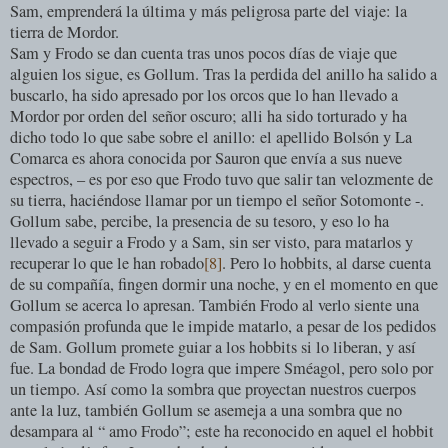
Sam, emprenderá la última y más peligrosa parte del viaje: la
tierra de Mordor.
Sam y Frodo se dan cuenta tras unos pocos días de viaje que
alguien los sigue, es Gollum. Tras la perdida del anillo ha salido a
buscarlo, ha sido apresado por los orcos que lo han llevado a
Mordor por orden del señor oscuro; alli ha sido torturado y ha
dicho todo lo que sabe sobre el anillo: el apellido Bolsón y La
Comarca es ahora conocida por Sauron que envía a sus nueve
espectros, – es por eso que Frodo tuvo que salir tan velozmente de
su tierra, haciéndose llamar por un tiempo el señor Sotomonte -.
Gollum sabe, percibe, la presencia de su tesoro, y eso lo ha
llevado a seguir a Frodo y a Sam, sin ser visto, para matarlos y
recuperar lo que le han robado
[8]
. Pero lo hobbits, al darse cuenta
de su compañía, fingen dormir una noche, y en el momento en que
Gollum se acerca lo apresan. También Frodo al verlo siente una
compasión profunda que le impide matarlo, a pesar de los pedidos
de Sam. Gollum promete guiar a los hobbits si lo liberan, y así
fue. La bondad de Frodo logra que impere Sméagol, pero solo por
un tiempo. Así como la sombra que proyectan nuestros cuerpos
ante la luz, también Gollum se asemeja a una sombra que no
desampara al “ amo Frodo”; este ha reconocido en aquel el hobbit