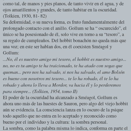
como tal, de manos y pies planos, de tanto vivir en el agua, y de
ojos amarillentos y grandes, de tanto habitar en la oscuridad.
(Tolkien, 1930, 81- 82)
Su deformidad, o su nueva forma, es fruto fundamentalmente del
prolongado contacto con el anillo. Gollum se ha “ oscurecido”, el
único se ha posesionado de él, solo vive en torno a su “tesoro”, a
su regalo de cumpleaños. Del hobbit bonachón no queda más que
una voz; en este ser hablan dos, en él coexisten Sméagol y
Gollum:
...No, él es nuestro amigo mi tesoro, el hobbit es nuestro amigo...
no, no es tu amigo te ha traicionado, te ha atado con sogas que
queman... pero nos ha salvado, si nos ha salvado, el amo Bolsón
es bueno con nosotros mi tesoro... te lo ha robado, él te lo ha
robado y ahora lo lleva a Mordor, va hacia él y lo perderemos
para siempre... (Tolkien, 1954, tomo II)
El poder de la oscuridad ha alcanzado a Sméagol, Gollum es
ahora uno más de las huestes de Sauron, pero algo del viejo hobbit
aún se evidencia. La consciencia lanza en lo oscuro de la psique
todo aquello que no entra en lo aceptado y reconocido como
bueno por el individuo y la cultura: la sombra personal.
La sombra, como la palabra misma lo indica, conforma en parte el