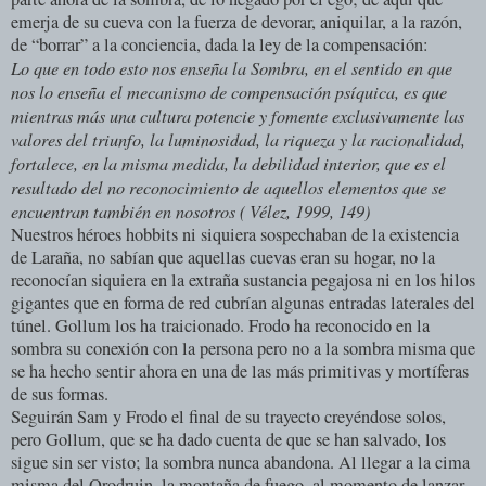
emerja de su cueva con la fuerza de devorar, aniquilar, a la razón,
de “borrar” a la conciencia, dada la ley de la compensación:
Lo que en todo esto nos enseña la Sombra, en el sentido en que
nos lo enseña el mecanismo de compensación psíquica, es que
mientras más una cultura potencie y fomente exclusivamente las
valores del triunfo, la luminosidad, la riqueza y la racionalidad,
fortalece, en la misma medida, la debilidad interior, que es el
resultado del no reconocimiento de aquellos elementos que se
encuentran también en nosotros ( Vélez, 1999, 149)
Nuestros héroes hobbits ni siquiera sospechaban de la existencia
de Laraña, no sabían que aquellas cuevas eran su hogar, no la
reconocían siquiera en la extraña sustancia pegajosa ni en los hilos
gigantes que en forma de red cubrían algunas entradas laterales del
túnel. Gollum los ha traicionado. Frodo ha reconocido en la
sombra su conexión con la persona pero no a la sombra misma que
se ha hecho sentir ahora en una de las más primitivas y mortíferas
de sus formas.
Seguirán Sam y Frodo el final de su trayecto creyéndose solos,
pero Gollum, que se ha dado cuenta de que se han salvado, los
sigue sin ser visto; la sombra nunca abandona. Al llegar a la cima
misma del Orodruin, la montaña de fuego, al momento de lanzar