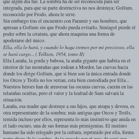
que algún día fue. La sombra ha de ser reconocida para ser
integrada, para que su parte destructiva no nos destruya; Gollum,
reconocido por Frodo, ahora le sirve.
Sin embargo tras el encuentro con Faramir y sus hombres, que
apresan a Gollum sin que Frodo pueda evitarlo, Sméagol pierde el
poder sobre la criatura, que ahora maquina una forma de
apoderarse del único.
Ella, ella lo hará, y cuando lo haga iremos por mi preciosso, ella
se hará cargo... ( Tolkien, 1954, tomo II)
Ella Laraña, la gorda y babosa, la araña gigante que habita en el
interior de las montañas que rodean a Mordor, las cuevas hacia
donde los dirige Gollum, que si bien son la única entrada donde
los Orcos y Trolls no los verían, esta bien custodiada por Ella...
Nuestros héroes han de atravesar las oscuras cuevas, caerán en las
telarañas ocultas, pero el valor y la lealtad de Sam salvará la
situación.
Laraña, esa madre que destruye a sus hijos, que atrapa y devora, es
otra representante de la sombra; más antigua que Orcos y Trolls,
temida incluso por ellos, representa lo más instintivo que anida en
el lado oscuro, una de sus formas más primigenias. El instinto
humano ha sido relegado por la cultura, reprimido por ella, forma
parte ahora de la sombra, de lo negado por el ego; de aquí que