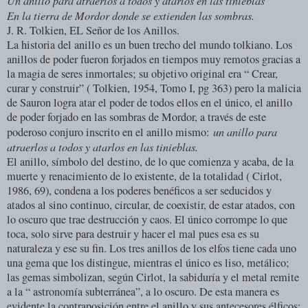
Un anillo para atraerlos a todos y atarlos en las tinieblas
En la tierra de Mordor donde se extienden las sombras.
J. R. Tolkien, EL Señor de los Anillos.
La historia del anillo es un buen trecho del mundo tolkiano. Los
anillos de poder fueron forjados en tiempos muy remotos gracias a
la magia de seres inmortales; su objetivo original era “ Crear,
curar y construir” ( Tolkien, 1954, Tomo I, pg 363) pero la malicia
de Sauron logra atar el poder de todos ellos en el único, el anillo
de poder forjado en las sombras de Mordor, a través de este
un anillo para
poderoso conjuro inscrito en el anillo mismo:
atraerlos a todos y atarlos en las tinieblas.
El anillo, símbolo del destino, de lo que comienza y acaba, de la
muerte y renacimiento de lo existente, de la totalidad ( Cirlot,
1986, 69), condena a los poderes benéficos a ser seducidos y
atados al sino continuo, circular, de coexistir, de estar atados, con
lo oscuro que trae destrucción y caos. El único corrompe lo que
toca, solo sirve para destruir y hacer el mal pues esa es su
naturaleza y ese su fin. Los tres anillos de los elfos tiene cada uno
una gema que los distingue, mientras el único es liso, metálico;
las gemas simbolizan, según Cirlot, la sabiduría y el metal remite
a la “ astronomía subterránea”, a lo oscuro. De esta manera es
evidente la contraposición entre el anillo y sus antecesores élficos: