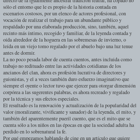
directo de la igualmente ancestral tradición teatral, ha copado no
sólo el entorno que le es propio de la historia contada en
escenarios costosos, por un elenco de actores profesional, con
vocación de realizar el trabajo para un abundante público y
respaldado por una elaborada producción, sino, también, aquel
recinto más íntimo, recogido y familiar, de la leyenda contada y
oída alrededor de la hoguera en las sobremesas de invierno, o
leída en un viejo tomo regalado por el abuelo bajo una luz tenue
antes de dormir.
La no poco pesada labor de cuenta cuentos, antes incluida como
trabajo no redituado entre las actividades cotidianas de los
ancianos del clan, ahora es profesión lucrativa de directores y
guionistas, y el a veces también duro esfuerzo imaginativo que
siempre el oyente o lector tuvo que ejercer para otorgar dimensión
corpórea a las sugerentes palabras, es ahora recreado y regalado
por la técnica y sus efectos especiales.
El resultado es la renovación y actualización de la popularidad del
valor (moralizante, vivificante y sanador) de la leyenda, el mito, y
también del aparentemente pueril cuento, que es el mito que se
cuenta sólo a los niños en las épocas en que la sociedad adulta ha
perdido en lo sobrenatural la fe.
Por qué empezamos hablando de cine en un artículo que quiere