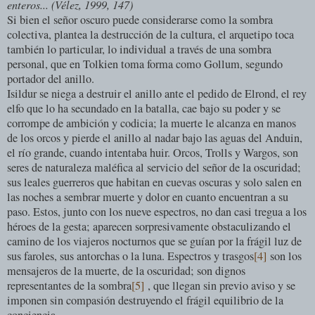
enteros... (Vélez, 1999, 147)
Si bien el señor oscuro puede considerarse como la sombra
colectiva, plantea la destrucción de la cultura, el arquetipo toca
también lo particular, lo individual a través de una sombra
personal, que en Tolkien toma forma como Gollum, segundo
portador del anillo.
Isildur se niega a destruir el anillo ante el pedido de Elrond, el rey
elfo que lo ha secundado en la batalla, cae bajo su poder y se
corrompe de ambición y codicia; la muerte le alcanza en manos
de los orcos y pierde el anillo al nadar bajo las aguas del Anduin,
el río grande, cuando intentaba huir. Orcos, Trolls y Wargos, son
seres de naturaleza maléfica al servicio del señor de la oscuridad;
sus leales guerreros que habitan en cuevas oscuras y solo salen en
las noches a sembrar muerte y dolor en cuanto encuentran a su
paso. Estos, junto con los nueve espectros, no dan casi tregua a los
héroes de la gesta; aparecen sorpresivamente obstaculizando el
camino de los viajeros nocturnos que se guían por la frágil luz de
sus faroles, sus antorchas o la luna. Espectros y trasgos
[4]
son los
mensajeros de la muerte, de la oscuridad; son dignos
representantes de la sombra
[5]
, que llegan sin previo aviso y se
imponen sin compasión destruyendo el frágil equilibrio de la