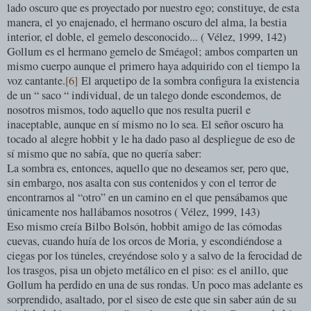
lado oscuro que es proyectado por nuestro ego; constituye, de esta
manera, el yo enajenado, el hermano oscuro del alma, la bestia
interior, el doble, el gemelo desconocido... ( Vélez, 1999, 142)
Gollum es el hermano gemelo de Sméagol; ambos comparten un
mismo cuerpo aunque el primero haya adquirido con el tiempo la
voz cantante.
[6]
El arquetipo de la sombra configura la existencia
de un “ saco “ individual, de un talego donde escondemos, de
nosotros mismos, todo aquello que nos resulta pueril e
inaceptable, aunque en sí mismo no lo sea. El señor oscuro ha
tocado al alegre hobbit y le ha dado paso al despliegue de eso de
sí mismo que no sabía, que no quería saber:
La sombra es, entonces, aquello que no deseamos ser, pero que,
sin embargo, nos asalta con sus contenidos y con el terror de
encontrarnos al “otro” en un camino en el que pensábamos que
únicamente nos hallábamos nosotros ( Vélez, 1999, 143)
Eso mismo creía Bilbo Bolsón, hobbit amigo de las cómodas
cuevas, cuando huía de los orcos de Moria, y escondiéndose a
ciegas por los túneles, creyéndose solo y a salvo de la ferocidad de
los trasgos, pisa un objeto metálico en el piso: es el anillo, que
Gollum ha perdido en una de sus rondas. Un poco mas adelante es
sorprendido, asaltado, por el siseo de este que sin saber aún de su