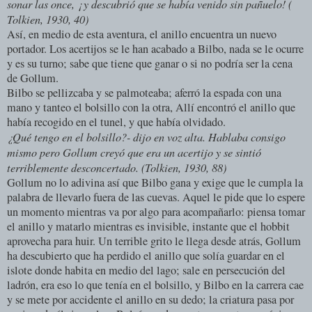
sonar las once, ¡ y descubrió que se había venido sin pañuelo! (
Tolkien, 1930, 40)
Así, en medio de esta aventura, el anillo encuentra un nuevo
portador. Los acertijos se le han acabado a Bilbo, nada se le ocurre
y es su turno; sabe que tiene que ganar o si no podría ser la cena
de Gollum.
Bilbo se pellizcaba y se palmoteaba; aferró la espada con una
mano y tanteo el bolsillo con la otra, Allí encontró el anillo que
había recogido en el tunel, y que había olvidado.
¿Qué tengo en el bolsillo?- dijo en voz alta. Hablaba consigo
mismo pero Gollum creyó que era un acertijo y se sintió
terriblemente desconcertado. (Tolkien, 1930, 88)
Gollum no lo adivina así que Bilbo gana y exige que le cumpla la
palabra de llevarlo fuera de las cuevas. Aquel le pide que lo espere
un momento mientras va por algo para acompañarlo: piensa tomar
el anillo y matarlo mientras es invisible, instante que el hobbit
aprovecha para huir. Un terrible grito le llega desde atrás, Gollum
ha descubierto que ha perdido el anillo que solía guardar en el
islote donde habita en medio del lago; sale en persecución del
ladrón, era eso lo que tenía en el bolsillo, y Bilbo en la carrera cae
y se mete por accidente el anillo en su dedo; la criatura pasa por