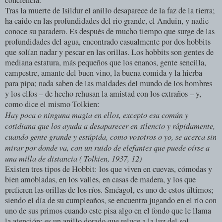
conciencia.
Tras la muerte de Isildur el anillo desaparece de la faz de la tierra;
ha caido en las profundidades del rio grande, el Anduin, y nadie
conoce su paradero. Es después de mucho tiempo que surge de las
profundidades del agua, encontrado casualmente por dos hobbits
que solían nadar y pescar en las orillas. Los hobbits son gentes de
mediana estatura, más pequeños que los enanos, gente sencilla,
campestre, amante del buen vino, la buena comida y la hierba
para pipa; nada saben de las maldades del mundo de los hombres
y los elfos – de hecho rehusan la amistad con los extraños – y,
como dice el mismo Tolkien:
Hay poca o ninguna magia en ellos, excepto esa común y
cotidiana que los ayuda a desaparecer en silencio y rápidamente,
cuando gente grande y estúpida, como vosotros o yo, se acerca sin
mirar por donde va, con un ruido de elefantes que puede oírse a
una milla de distancia ( Tolkien, 1937, 12)
Existen tres tipos de Hobbit: los que viven en cuevas, cómodas y
bien amobladas, en los valles, en casas de madera, y los que
prefieren las orillas de los ríos. Sméagol, es uno de estos últimos;
siendo el día de su cumpleaños, se encuentra jugando en el río con
uno de sus primos cuando este pisa algo en el fondo que le llama
la atención: es un anillo dorado que reluce a la luz del sol.