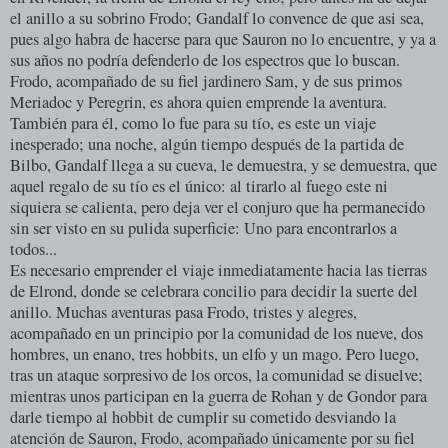
el anillo a su sobrino Frodo; Gandalf lo convence de que asi sea,
pues algo habra de hacerse para que Sauron no lo encuentre, y ya a
sus años no podría defenderlo de los espectros que lo buscan.
Frodo, acompañado de su fiel jardinero Sam, y de sus primos
Meriadoc y Peregrin, es ahora quien emprende la aventura.
También para él, como lo fue para su tío, es este un viaje
inesperado; una noche, algún tiempo después de la partida de
Bilbo, Gandalf llega a su cueva, le demuestra, y se demuestra, que
aquel regalo de su tío es el único: al tirarlo al fuego este ni
siquiera se calienta, pero deja ver el conjuro que ha permanecido
sin ser visto en su pulida superficie: Uno para encontrarlos a
todos...
Es necesario emprender el viaje inmediatamente hacia las tierras
de Elrond, donde se celebrara concilio para decidir la suerte del
anillo. Muchas aventuras pasa Frodo, tristes y alegres,
acompañado en un principio por la comunidad de los nueve, dos
hombres, un enano, tres hobbits, un elfo y un mago. Pero luego,
tras un ataque sorpresivo de los orcos, la comunidad se disuelve;
mientras unos participan en la guerra de Rohan y de Gondor para
darle tiempo al hobbit de cumplir su cometido desviando la
atención de Sauron, Frodo, acompañado únicamente por su fiel