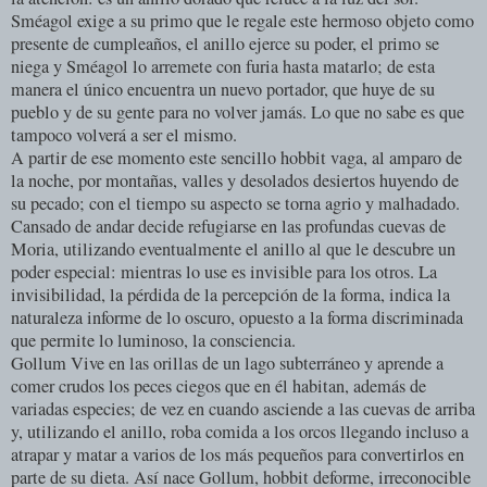
Sméagol exige a su primo que le regale este hermoso objeto como
presente de cumpleaños, el anillo ejerce su poder, el primo se
niega y Sméagol lo arremete con furia hasta matarlo; de esta
manera el único encuentra un nuevo portador, que huye de su
pueblo y de su gente para no volver jamás. Lo que no sabe es que
tampoco volverá a ser el mismo.
A partir de ese momento este sencillo hobbit vaga, al amparo de
la noche, por montañas, valles y desolados desiertos huyendo de
su pecado; con el tiempo su aspecto se torna agrio y malhadado.
Cansado de andar decide refugiarse en las profundas cuevas de
Moria, utilizando eventualmente el anillo al que le descubre un
poder especial: mientras lo use es invisible para los otros. La
invisibilidad, la pérdida de la percepción de la forma, indica la
naturaleza informe de lo oscuro, opuesto a la forma discriminada
que permite lo luminoso, la consciencia.
Gollum Vive en las orillas de un lago subterráneo y aprende a
comer crudos los peces ciegos que en él habitan, además de
variadas especies; de vez en cuando asciende a las cuevas de arriba
y, utilizando el anillo, roba comida a los orcos llegando incluso a
atrapar y matar a varios de los más pequeños para convertirlos en
parte de su dieta. Así nace Gollum, hobbit deforme, irreconocible