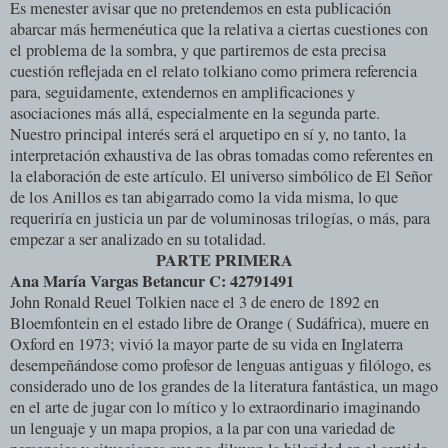
Es menester avisar que no pretendemos en esta publicación
abarcar más hermenéutica que la relativa a ciertas cuestiones con
el problema de la sombra, y que partiremos de esta precisa
cuestión reflejada en el relato tolkiano como primera referencia
para, seguidamente, extendernos en amplificaciones y
asociaciones más allá, especialmente en la segunda parte.
Nuestro principal interés será el arquetipo en sí y, no tanto, la
interpretación exhaustiva de las obras tomadas como referentes en
la elaboración de este artículo. El universo simbólico de El Señor
de los Anillos es tan abigarrado como la vida misma, lo que
requeriría en justicia un par de voluminosas trilogías, o más, para
empezar a ser analizado en su totalidad.
PARTE PRIMERA
Ana María Vargas Betancur C: 42791491
John Ronald Reuel Tolkien nace el 3 de enero de 1892 en
Bloemfontein en el estado libre de Orange ( Sudáfrica), muere en
Oxford en 1973; vivió la mayor parte de su vida en Inglaterra
desempeñándose como profesor de lenguas antiguas y filólogo, es
considerado uno de los grandes de la literatura fantástica, un mago
en el arte de jugar con lo mítico y lo extraordinario imaginando
un lenguaje y un mapa propios, a la par con una variedad de