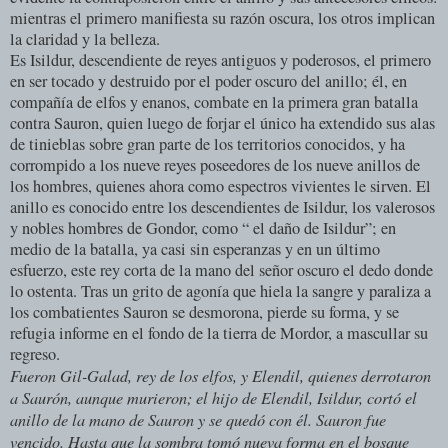
mientras el primero manifiesta su razón oscura, los otros implican
la claridad y la belleza.
Es Isildur, descendiente de reyes antiguos y poderosos, el primero
en ser tocado y destruido por el poder oscuro del anillo; él, en
compañía de elfos y enanos, combate en la primera gran batalla
contra Sauron, quien luego de forjar el único ha extendido sus alas
de tinieblas sobre gran parte de los territorios conocidos, y ha
corrompido a los nueve reyes poseedores de los nueve anillos de
los hombres, quienes ahora como espectros vivientes le sirven. El
anillo es conocido entre los descendientes de Isildur, los valerosos
y nobles hombres de Gondor, como “ el daño de Isildur”; en
medio de la batalla, ya casi sin esperanzas y en un último
esfuerzo, este rey corta de la mano del señor oscuro el dedo donde
lo ostenta. Tras un grito de agonía que hiela la sangre y paraliza a
los combatientes Sauron se desmorona, pierde su forma, y se
refugia informe en el fondo de la tierra de Mordor, a mascullar su
regreso.
Fueron Gil-Galad, rey de los elfos, y Elendil, quienes derrotaron
a Saurón, aunque murieron; el hijo de Elendil, Isildur, cortó el
anillo de la mano de Sauron y se quedó con él. Sauron fue
vencido. Hasta que la sombra tomó nueva forma en el bosque