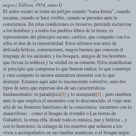
negro ( Tolkien, 1954, tomo I)
El señor oscuro se torna un peligro cuando “toma forma”, cuando
encarna, cuando se hace visible, cuando se presenta ante la
consciencia. En estas condiciones es invasivo, pretende esclavizar
a los hombres y a todos los pueblos libres de la tierra; es
representante del principio oscuro, caótico, que comparte con los
elfos el don de la inmortalidad. Estos últimos son seres de
delicada belleza, constructores, magos buenos que conocen el
lenguaje de los animales y los bosques, amigos de los hombres
que llevan la nobleza y la verdad en su corazón. Ellos manifiestan
el principio que compensa lo que Sauron indica; lo que construye
y cura comparte la misma naturaleza inmortal con lo que
destruye. Estamos aquí ante lo inconsciente colectivo, ante dos
tipos de seres que expresan dos de sus características
fundamentales: lo paradójico
[2]
y lo atemporal
[3]
; pero también
ante lo que implica el encuentro con lo desconocido, el viaje mas
allá de las fronteras familiares de la consciencia: encuentro con lo
maravilloso, - como el bosque de rivendel o Las tierras de
Galadriel, la reina elfa, donde todo es música, paz y belleza -, y
con lo horroroso, la ciénaga de los muertos que seducen a los
vivos a acompañarlos en sus tumbas acuáticas, o el bosque negro