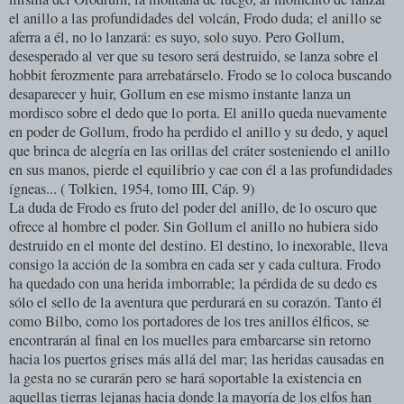
el anillo a las profundidades del volcán, Frodo duda; el anillo se
aferra a él, no lo lanzará: es suyo, solo suyo. Pero Gollum,
desesperado al ver que su tesoro será destruido, se lanza sobre el
hobbit ferozmente para arrebatárselo. Frodo se lo coloca buscando
desaparecer y huir, Gollum en ese mismo instante lanza un
mordisco sobre el dedo que lo porta. El anillo queda nuevamente
en poder de Gollum, frodo ha perdido el anillo y su dedo, y aquel
que brinca de alegría en las orillas del cráter sosteniendo el anillo
en sus manos, pierde el equilibrio y cae con él a las profundidades
ígneas... ( Tolkien, 1954, tomo III, Cáp. 9)
La duda de Frodo es fruto del poder del anillo, de lo oscuro que
ofrece al hombre el poder. Sin Gollum el anillo no hubiera sido
destruido en el monte del destino. El destino, lo inexorable, lleva
consigo la acción de la sombra en cada ser y cada cultura. Frodo
ha quedado con una herida imborrable; la pérdida de su dedo es
sólo el sello de la aventura que perdurará en su corazón. Tanto él
como Bilbo, como los portadores de los tres anillos élficos, se
encontrarán al final en los muelles para embarcarse sin retorno
hacia los puertos grises más allá del mar; las heridas causadas en
la gesta no se curarán pero se hará soportable la existencia en
aquellas tierras lejanas hacia donde la mayoría de los elfos han