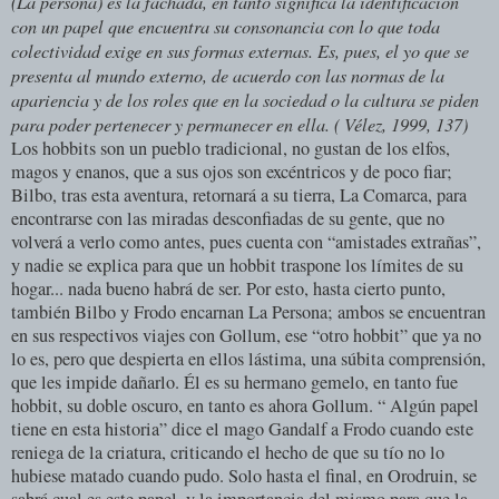
(La persona) es la fachada, en tanto significa la identificación
con un papel que encuentra su consonancia con lo que toda
colectividad exige en sus formas externas. Es, pues, el yo que se
presenta al mundo externo, de acuerdo con las normas de la
apariencia y de los roles que en la sociedad o la cultura se piden
para poder pertenecer y permanecer en ella. ( Vélez, 1999, 137)
Los hobbits son un pueblo tradicional, no gustan de los elfos,
magos y enanos, que a sus ojos son excéntricos y de poco fiar;
Bilbo, tras esta aventura, retornará a su tierra, La Comarca, para
encontrarse con las miradas desconfiadas de su gente, que no
volverá a verlo como antes, pues cuenta con “amistades extrañas”,
y nadie se explica para que un hobbit traspone los límites de su
hogar... nada bueno habrá de ser. Por esto, hasta cierto punto,
también Bilbo y Frodo encarnan La Persona; ambos se encuentran
en sus respectivos viajes con Gollum, ese “otro hobbit” que ya no
lo es, pero que despierta en ellos lástima, una súbita comprensión,
que les impide dañarlo. Él es su hermano gemelo, en tanto fue
hobbit, su doble oscuro, en tanto es ahora Gollum. “ Algún papel
tiene en esta historia” dice el mago Gandalf a Frodo cuando este
reniega de la criatura, criticando el hecho de que su tío no lo
hubiese matado cuando pudo. Solo hasta el final, en Orodruin, se