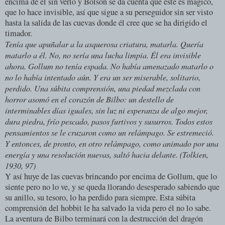
encima de él sin verlo y Bolsón se da cuenta que este es mágico,
que lo hace invisible, así que sigue a su perseguidor sin ser visto
hasta la salida de las cuevas donde él cree que se ha dirigido el
timador.
Tenía que apuñalar a la asquerosa criatura, matarla. Quería
matarlo a él. No, no sería una lucha limpia. Él era invisible
ahora. Gollum no tenía espada. No había amenazado matarlo o
no lo había intentado aún. Y era un ser miserable, solitario,
perdido. Una súbita comprensión, una piedad mezclada con
horror asomó en el corazón de Bilbo: un destello de
interminables días iguales, sin luz ni esperanza de algo mejor,
dura piedra, frío pescado, pasos furtivos y susurros. Todos estos
pensamientos se le cruzaron como un relámpago. Se estremeció.
Y entonces, de pronto, en otro relámpago, como animado por una
energía y una resolución nuevas, saltó hacia delante. (Tolkien,
1930, 97)
Y así huye de las cuevas brincando por encima de Gollum, que lo
siente pero no lo ve, y se queda llorando desesperado sabiendo que
su anillo, su tesoro, lo ha perdido para siempre. Esta súbita
comprensión del hobbit le ha salvado la vida pero él no lo sabe.
La aventura de Bilbo terminará con la destrucción del dragón