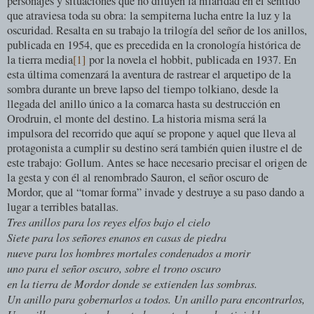
personajes y situaciones que no diluyen la hilaridad en el sentido
que atraviesa toda su obra: la sempiterna lucha entre la luz y la
oscuridad. Resalta en su trabajo la trilogía del señor de los anillos,
publicada en 1954, que es precedida en la cronología histórica de
la tierra media
[1]
por la novela el hobbit, publicada en 1937. En
esta última comenzará la aventura de rastrear el arquetipo de la
sombra durante un breve lapso del tiempo tolkiano, desde la
llegada del anillo único a la comarca hasta su destrucción en
Orodruin, el monte del destino. La historia misma será la
impulsora del recorrido que aquí se propone y aquel que lleva al
protagonista a cumplir su destino será también quien ilustre el de
este trabajo: Gollum. Antes se hace necesario precisar el origen de
la gesta y con él al renombrado Sauron, el señor oscuro de
Mordor, que al “tomar forma” invade y destruye a su paso dando a
lugar a terribles batallas.
Tres anillos para los reyes elfos bajo el cielo
Siete para los señores enanos en casas de piedra
nueve para los hombres mortales condenados a morir
uno para el señor oscuro, sobre el trono oscuro
en la tierra de Mordor donde se extienden las sombras.
Un anillo para gobernarlos a todos. Un anillo para encontrarlos,