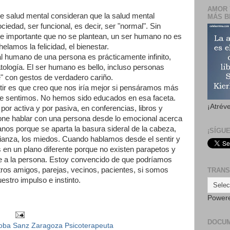
AMOR 
de salud mental consideran que la salud mental
MÁS B
ciedad, ser funcional, es decir, ser "normal". Sin
 importante que no se plantean, un ser humano no es
elamos la felicidad, el bienestar.
ial humano de una persona es prácticamente infinito,
ología. El ser humano es bello, incluso personas
" con gestos de verdadero cariño.
itir es que creo que nos iría mejor si pensáramos más
que sentimos. No hemos sido educados en esa faceta.
¡Atrév
or activa y por pasiva, en conferencias, libros y
pone hablar con una persona desde lo emocional acerca
s porque se aparta la basura sideral de la cabeza,
¡SÍGU
onfianza, los miedos. Cuando hablamos desde el sentir y
 en un plano diferente porque no existen parapetos y
e a la persona. Estoy convencido de que podríamos
os amigos, parejas, vecinos, pacientes, si somos
TRANS
tro impulso e instinto.
Power
DOCU
oba Sanz Zaragoza Psicoterapeuta