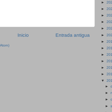
►
20
►
20
►
20
►
20
►
20
Inicio
Entrada antigua
►
20
►
20
(Atom)
►
20
►
20
►
20
►
20
►
20
▼
20
►
►
►
►