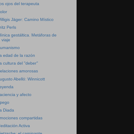
os ojos del terapeuta
olor
illigis Jäger: Camino Místico
ritz Perls
línica gestáltica. Metáforas de
viaje
umanismo
a edad de la razón
a cultura del "deber"
elaciones amorosas
ugusto Abelló: Winnicott
eyenda
aciencia y afecto
pego
a Diada
mociones compartidas
editación Activa
ietzsche: el caminante