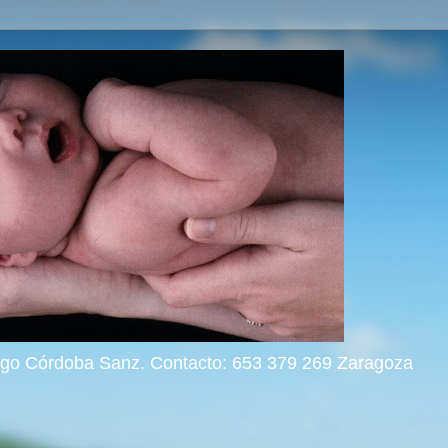
rigo Córdoba Sanz. Contacto: 653 379 269 Zaragoza