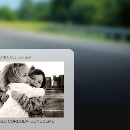
NO: 653 379 269
IGO CÓRDOBA -CONÓCEME-