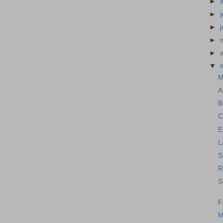
►
►
j
►
►
►
▼
M
A
B
C
E
L
S
R
S
F
M