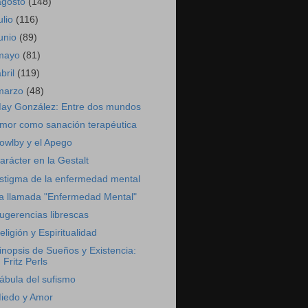
agosto
(148)
ulio
(116)
junio
(89)
mayo
(81)
abril
(119)
marzo
(48)
ay González: Entre dos mundos
mor como sanación terapéutica
owlby y el Apego
arácter en la Gestalt
stigma de la enfermedad mental
a llamada "Enfermedad Mental"
ugerencias librescas
eligión y Espiritualidad
inopsis de Sueños y Existencia:
Fritz Perls
ábula del sufismo
iedo y Amor