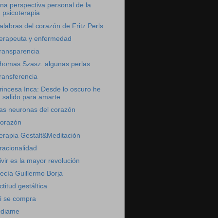
na perspectiva personal de la
psicoterapia
alabras del corazón de Fritz Perls
erapeuta y enfermedad
ransparencia
homas Szasz: algunas perlas
ransferencia
rincesa Inca: Desde lo oscuro he
salido para amarte
as neuronas del corazón
orazón
erapia Gestalt&Meditación
rracionalidad
ivir es la mayor revolución
ecía Guillermo Borja
ctitud gestáltica
i se compra
diame