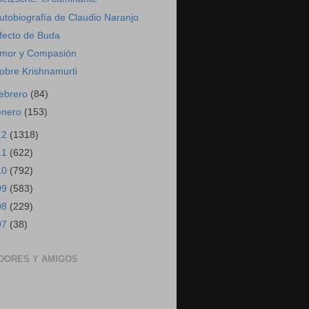
utobiografía de Claudio Naranjo
fecto de Buda
mor y Compasión
obre Krishnamurti
febrero
(84)
enero
(153)
12
(1318)
11
(622)
10
(792)
09
(583)
08
(229)
07
(38)
DORES Y AMIGOS