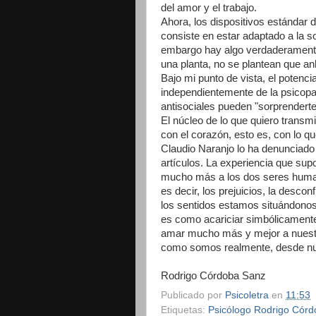
del amor y el trabajo.
Ahora, los dispositivos estándar 
consiste en estar adaptado a la so
embargo hay algo verdaderamente
una planta, no se plantean que anh
Bajo mi punto de vista, el potenc
independientemente de la psicopat
antisociales pueden "sorprenderte
El núcleo de lo que quiero transm
con el corazón, esto es, con lo 
Claudio Naranjo lo ha denunciado p
artículos. La experiencia que su
mucho más a los dos seres humano
es decir, los prejuicios, la desc
los sentidos estamos situándonos
es como acariciar simbólicament
amar mucho más y mejor a nuestr
como somos realmente, desde nues
Rodrigo Córdoba Sanz
Publicado por
Psicoletra
en
11:53
Etiquetas:
Psicólogo Rodrigo Córd