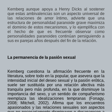
Kernberg aunque apoya a Henry Dicks al sostener
que estas ambivalencias son un aspecto universal de
las relaciones de amor íntimo, advierte que una
estructura
de personalidad
paranoide
grave
maximiza
el dominio
de estos mecanismos, y lo ejemplifica con
el hecho de que es frecuente observar como
personalidades paranoides continúan persiguiendo a
sus ex parejas años después del fin
de la relación.
La permanencia
de la pasión sexual
Kernberg cuestiona la afirmación frecuente en la
literatura, sobre todo en la popular, que asevera que la
intensidad inicial del deseo sexual
y
la pasión erótica,
suele ser
sustituida por una relación afectiva
más
tranquila
pero
más profunda,
en la que disminuye la
importancia del sexo, y un sentido de compañerismo
reemplaza las idealizaciones tempranas (
Fonagy,
2008;
Mitchell
,
2002)
.
Afirma que los
encuentros
apasionados y
las relaciones sexuales
son aspectos
que no necesariamente
disminuyen o desaparecen
a