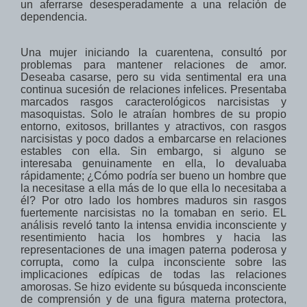
un aferrarse desesperadamente a una relación de
dependencia.
Una mujer iniciando la cuarentena, consultó por
problemas para mantener relaciones de amor.
Deseaba casarse, pero su vida sentimental era una
continua sucesión de relaciones infelices. Presentaba
marcados rasgos caracterológicos narcisistas y
masoquistas. Solo le atraían hombres de su propio
entorno, exitosos, brillantes y atractivos, con rasgos
narcisistas y poco dados a embarcarse en relaciones
estables con ella. Sin embargo, si alguno se
interesaba genuinamente en ella, lo devaluaba
rápidamente; ¿Cómo podría ser bueno un hombre que
la necesitase a ella más de lo que ella lo necesitaba a
él? Por otro lado los hombres maduros sin rasgos
fuertemente narcisistas no la tomaban en serio. EL
análisis reveló tanto la intensa envidia inconsciente y
resentimiento hacia los hombres y hacia las
representaciones de una imagen paterna poderosa y
corrupta, como la culpa inconsciente
sobre
las
implicaciones
edípicas de
todas las
relaciones
amorosas. Se hizo evidente su búsqueda inconsciente
de comprensión y de una figura materna protectora,