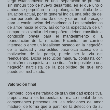
largo estancamiento en
una "
separación de prueba",
sin ningún tipo de
nuevo desarrollo
,
en el que
uno o
ambos
se perpetúan en
la prolongación
infinita de
la
situación actual
, por lo general
indica una pérdida
del
amor
por parte de uno de ellos,
y
es un mal presagio
para la continuación del
matrimonio.
Los
sentimientos
de amor hacia
el otro
, así como
la expectativa de
un
compromiso similar
del compañero,
deben constituir la
condición previa para
el mantenimiento
o la
reanudación de
la relación
.
Encontrar un
camino
intermedio entre
un
idealismo
basado en la negación
de la realidad
y
una actitud paranoica
acerca de la
motivación
de la pareja, puede ser la vía del
reencuentro. Dicha resolución
madura,
contrasta
con
sumisión masoquista a
una situación imposible o
una
n
egación narcisista de la
posibilidad de que uno
puede ser rechazado
.
Valoración final
Kernberg, con este trabajo de gran claridad expositiva,
proporciona a los terapeutas un marco mental de los
componentes presentes en las relaciones de amor
maduro, de forma que a partir de la detección de su