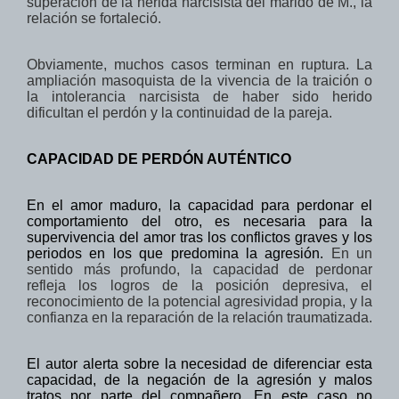
superación de la herida narcisista del marido de M., la
relación se fortaleció.
Obviamente, muchos casos terminan en ruptura. La
ampliación masoquista de la vivencia de la traición o
la intolerancia narcisista de haber sido herido
dificultan el perdón y la continuidad de la pareja.
CAPACIDAD DE PERDÓN AUTÉNTICO
En el amor maduro, la capacidad para perdonar el
comportamiento del otro, es necesaria para la
supervivencia del amor tras los conflictos graves y los
periodos en los que predomina la agresión.
En
un
sentido más profundo
,
la capacidad de perdonar
refleja los logros
de la
posición depresiva
, el
reconocimiento de
la potencial
agresividad propia
,
y
la
confianza
en la reparación de
la relación
traumatizada.
El autor alerta sobre la necesidad de diferenciar esta
capacidad, de la negación de la agresión y malos
tratos por parte del compañero. En este caso no