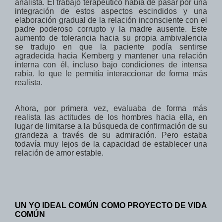
analista. El trabajo terapéutico había de pasar por una
integración de estos aspectos escindidos y una
elaboración gradual de la relación inconsciente con el
padre poderoso corrupto y la madre ausente. Este
aumento de tolerancia hacia su propia ambivalencia
se tradujo en que la paciente podía sentirse
agradecida hacia Kernberg y mantener una relación
interna con él, incluso bajo condiciones de intensa
rabia, lo que le permitía interaccionar de forma más
realista.
Ahora
,
por primera vez
,
evaluaba de forma más
realista las actitudes de los hombres
hacia ella,
en
lugar de limitarse
a
la búsqueda de
confirmación
de su
grandeza
a través de
su admiración
.
Pero estaba
todavía muy lejos
de
la capacidad de establecer
una
relación de amor
estable.
UN YO IDEAL COMÚN COMO PROYECTO DE VIDA
COMÚN