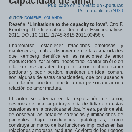
capacidad de amar
Publicado en la revista en Aperturas
Psicoanalíticas nº
039
AUTOR:
DOMENE, YOLANDA
Reseña: “
Limitations to the capacity to love
”.
Otto F.
Kernberg. The International Journal of Psychoanalysis
2011,
DOI: 10.1111/j.1745-8315.2011.00456.x
Enamorarse, establecer relaciones amorosas y
mantenerlas, implica disponer de ciertas capacidades
que Kernberg identifica en las relaciones de amor
maduro: idealizar al otro, necesitarlo, confiar en él o en
ella, sentirse agradecido por el amor recibido, saber
perdonar y pedir perdón, mantener un ideal común,
son algunas de estas capacidades, que por ausencia
o limitación, pueden impedir a una persona vivir una
relación de amor madura.
El autor se adentra en la exploración del amor,
después de una larga trayectoria de lidiar con estas
cuestiones en la práctica analítica. Y es a partir de ahí,
de observar las notables carencias y limitaciones de
pacientes bajo condiciones patológicas, como
construye un marco de las funciones implicadas en las
relaciones amorosas maduras. Advierte de los riesgos