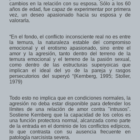
cambios en la relación con su esposa.
Sólo
a los
60
años de edad,
fue capaz de
experimentar
por primera
vez
,
un deseo apasionado hacia su esposa y de
valorarla.
“En el fondo,
el conflicto inconsciente
real no es entre
la ternura,
la naturaleza estable del compromiso
emocional
y el erotismo
apasionado, sino entre el
amor
y la agresión, tanto dentro del terreno de la
ternura
emocional y
el terreno de la pasión sexual
,
como dentro de
las estructuras superyoicas que
implican
el ideal del yo
de la pareja y
rasgos
persecutorios
del
superyó
“
(Kernberg
, 1995;
Stoller
,
1979
)
Todo esto
no implica que
en condiciones normales
, la
agresión
no deba
estar disponible
para defender
los
límites de
una relación de amor
contra
"
intrusos".
Sostiene Kernberg que
la capacidad de
los celos
es
una función protectora
normal, alcanzada como parte
de la entrada en
el dominio de
los conflictos edípicos
,
l
o que
contrasta con
su ausencia
frecuente en
patología narcisista severa
.