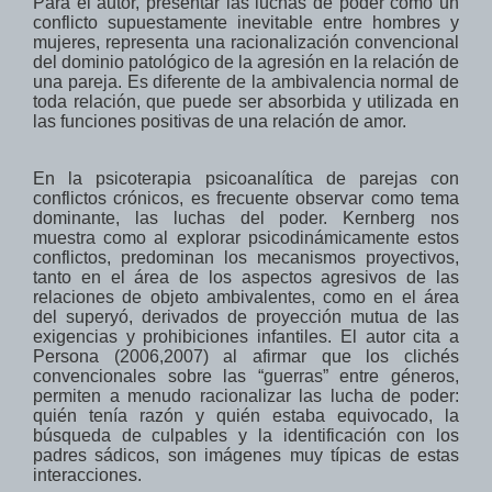
Para el autor, presentar las luchas de poder
como un
conflicto
supuestamente
inevitable
entre hombres y
mujeres,
representa una racionalización convencional
del
dominio
patológico
de la agresión en
la relación de
una
pareja
. Es diferente de
la
ambivalencia normal de
toda relación,
que puede ser
absorbida y utilizada
en
las
funciones positivas
de
una relación de amor
.
En la psicoterapia psicoanalítica
de parejas con
conflictos crónicos, es frecuente observar como tema
dominante, las
luchas
del poder.
Kernberg nos
muestra como al explorar psicodinámicamente estos
conflictos, predominan
los mecanismos proyectivos
,
tanto en el
área de los aspectos
agresivos
de
las
relaciones de objeto
ambivalentes
,
como en el área
del superyó,
derivados de
proyección
mutua de las
exigencias
y prohibiciones
infantiles
. El autor cita a
Persona (2006,2007) al afirmar que los clichés
convencionales sobre las “guerras” entre géneros,
permiten a menudo racionalizar las lucha de poder:
quién
tenía razón y quién
estaba equivocado,
la
búsqueda de
culpables
y la identificación con
los
padres
sádicos,
son imágenes muy típicas de
estas
interacciones.