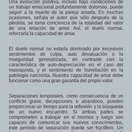
Una evolución positiva
,
incluso bajo condiciones
de
un
trabajo
emocional
profundamente
doloroso
,
puede
seguir a la
muerte de la pareja
amada
. En muchas
ocasiones, señala el autor que sólo
después de la
pérdida, se toma conciencia de
la totalidad del valor
de una relación de
amor. Así, el duelo normal,
reforzaría la capacidad de amar.
El duelo normal
no estaría
dominado por
excesivos
s
entimientos de culpa
,
auto
devaluación
o
la
inseguridad
generalizada,
en contraste con
la
característica de auto-
depreciación
en el caso del
masoquista,
y el sentimiento de
humillación en
la
patología narcisista
.
Nuestra capacidad
de amar
debe
funcionar como una
gran
garantía
del propio
valor.
Separaciones temporales
,
como
consecuencia de un
conflicto
grave,
decepciones
o abandono,
pueden
proporcionar un
tiempo para la reflexión
y la búsqueda
de
un nuevo encuentro
.
Si ambas partes
se
comprometen a trabajar
en sí mismos y
luego son
capaces
de
comunicar
sus
nuevos conocimientos
,
este
período de separación
puede ser fructífero
.
Un