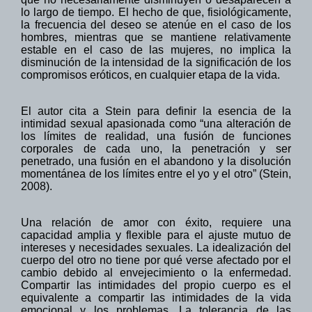
lo largo de
tiempo. El hecho de que
,
fisiológicamente
,
la frecuencia
del deseo
se atenúe
en el caso de
los
hombres, mientras
que
se mantiene
relativamente
estable en el
caso de las mujeres,
no implica
la
disminución
de la intensidad
de la significación
de los
compromisos
eróticos
, en cualquier
etapa de la vida.
El autor cita a Stein para definir la esencia
de la
intimidad sexual
apasionada como “una
alteración de
los límites de
realidad
,
una fusión
de
funciones
corporales
de cada uno
, la penetración
y ser
penetrado
,
una fusión
en el abandono
y la disolución
momentánea de los
límites entre el yo
y el otro”
(Stein,
2008)
.
Una relación de amor
con éxito
, requiere
una
capacidad amplia y flexible
para el ajuste
mutuo
de
intereses
y necesidades sexuales
.
La idealización del
cuerpo del otro no
tiene por qué
verse afectado por
el
cambio
debido al envejecimiento
o la enfermedad.
Compartir
las intimidades del
propio cuerpo
es el
equivalente
a compartir
las intimidades
de
la vida
emocional
y los problemas. La tolerancia
de las