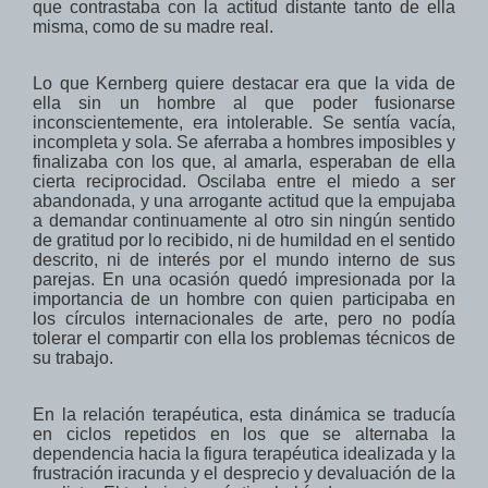
que contrastaba con la actitud distante tanto de ella
misma, como de su madre real.
Lo que Kernberg quiere destacar era que la vida de
ella sin un hombre al que poder fusionarse
inconscientemente, era intolerable. Se sentía vacía,
incompleta y sola. Se aferraba a hombres imposibles y
finalizaba con los que, al amarla, esperaban de ella
cierta reciprocidad. Oscilaba entre el miedo a ser
abandonada, y una arrogante actitud que la empujaba
a demandar continuamente al otro sin ningún sentido
de gratitud por lo recibido, ni de humildad en el sentido
descrito, ni de interés por el mundo interno de sus
parejas.
En una ocasión quedó impresionada
por la
importancia
de un hombre con
quien
participaba en
los círculos internacionales de
arte
, pero
no podía
tolerar
el
compartir con ella
los problemas técnicos
de
su
trabajo
.­­­­­­­­­­­­­­­­­­­
En la relación terapéutica, esta dinámica se traducía
en ciclos repetidos en los que se alternaba
la
dependencia hacia la figura terapéutica idealizada
y la
frustración
iracunda
y el desprecio y
devaluación de la