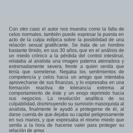
Con otro caso el autor nos muestra como la falta de
celos normales,
también
puede expresar la
puesta en
acto
de
la culpa edípica
sobre la posibilidad de
una
relación
sexual
gratificante
.
Se trata d
e
un hombre
bastante tímido,
en sus 30 años
, que
en el análisis
de
un
miedo crónico
a la pérdida
del control intestinal
,
relataba al analista una imagen paterna aterradora y
extremadamente severa, frente a quien sentía que
tenía que someterse
.
Negaba
los
sentimientos de
competencia
y
celos
hacia un amigo
que intentaba
aprovecharse de sus finanzas, y
lo expresaba
en una
formación reactiva
de tolerancia
extrema al
comportamiento de éste y
un
enojo reprimido
hacia
sus
negocios
.
La resolución
analítica
de su
culpabilidad,
disminuyendo su sumisión
masoquista al
analista, finalmente
le ayudó a
protegerse de él,
al
darse cuenta de que dejaba su capital peligrosamente
en sus manos
, y que
expresaba
el mismo miedo
que
sentía a la hora de hacerse valer
para proteger su
relación de amor.