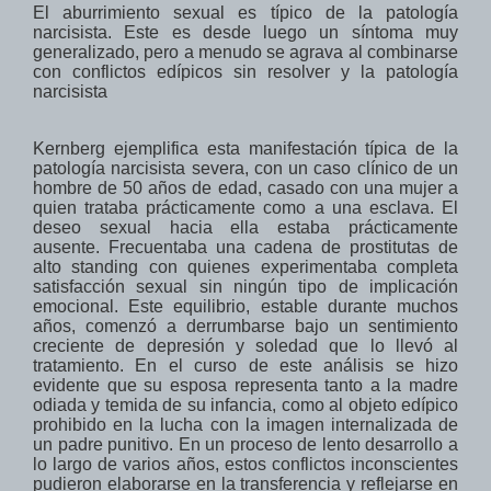
El aburrimiento sexual es típico de la patología
narcisista. Este es desde luego un síntoma muy
generalizado, pero a menudo se agrava al combinarse
con conflictos edípicos
sin resolver
y
la patología
narcisista
Kernberg ejemplifica esta
manifestación típica de la
patología narcisista severa,
con un caso clínico de un
hombre de
50 años de edad
,
casado con una mujer
a
quien trataba
prácticamente como a una
esclava.
El
deseo sexual hacia ella
estaba prácticamente
ausente.
Frecuentaba
una cadena
de prostitutas
de
alto standing
con quienes
experimentaba
completa
satisfacción sexual
sin ningún tipo de
implicación
emocional
.
Este
equilibrio, estable
durante muchos
años, comenzó
a derrumbarse bajo un sentimiento
creciente de
depresión
y soledad
que lo llevó al
tratamiento.
En el curso de este análisis se hizo
evidente que su esposa representa
tanto a
la madre
odiada y temida
de su infancia
, como
al objeto edípico
prohibido en la
lucha con la
imagen internalizada
de
un
padre
punitivo
. En un proceso de lento desarrollo a
lo largo de varios años, estos conflictos inconscientes
pudieron elaborarse en la transferencia y reflejarse en