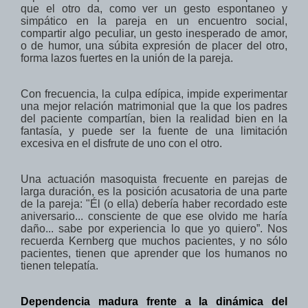
que el otro
da, como ver un gesto espontaneo y
simpático en la pareja en un encuentro social,
compartir algo peculiar,
un gesto inesperado de amor,
o de humor, una súbita expresión de placer del otro,
forma lazos fuertes en la unión de la pareja.
Con frecuencia,
la culpa edípica
,
impide
experimentar
una
mejor relación
matrimonial que
la que los padres
del paciente
compartían,
bien la realidad bien en la
fantasía,
y
puede ser la fuente
de
una
limitación
excesiva
en el disfrute
de uno con el otro.
Una
actuación
masoquista
frecuente
en
parejas
de
larga duración
,
es la posición
acusatoria
de
una
parte
de la pareja
:
"
Él
(o ella)
debería haber recordado
este
aniversario
...
consciente de que
ese olvido
me haría
daño...
sabe por experiencia
lo que yo quiero”
. Nos
recuerda Kernberg que muchos
pacientes,
y no
sólo
pacientes
,
tienen que aprender
que los humanos no
tienen
telepatía.
Dependencia madura frente a la dinámica del