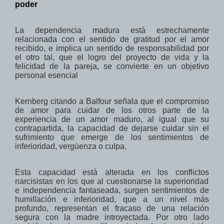
poder
La dependencia
madura
está estrechamente
relacionada con
el sentido
de gratitud por el amor
recibido,
e
implica un sentido de
responsabilidad por
el otro
tal, que
el
logro
del proyecto de vida
y la
felicidad
de la pareja, se convierte en un
objetivo
personal
esencial
Kernberg citando a Balfour señala que
el
compromiso
de amor
para cuidar de
los
otros
parte de la
experiencia
de un amor maduro
, al igual que s
u
contrapartida, la capacidad de
dejarse
cuidar
sin el
sufrimiento que emerge de los sentimientos de
inferioridad
,
vergüenza o culpa.
Esta capacidad está alterada en los conflictos
narcisistas
en los que al cuestionarse
la superioridad
e independencia
fantaseada, surgen sentimientos de
humillación
e inferioridad, que a
un nivel más
profundo, representan el fracaso de
una relación
segura
con la madre
introyectada
. Por otro lado