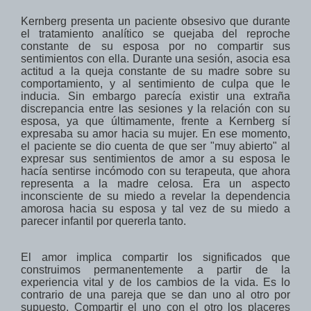
Kernberg presenta un paciente obsesivo que durante
el tratamiento analítico
se quejaba del reproche
constante
de su esposa
por no compartir sus
sentimientos con ella.
Durante una sesión, asocia esa
actitud a la
queja
constante
de su madre
sobre su
comportamiento
, y al sentimiento de culpa que le
inducia
.
Sin embargo
parecía existir una
extraña
discrepancia
entre
las sesiones y la
relación
con su
esposa, ya que últimamente, frente a Kernberg sí
expresaba su amor hacia su mujer
.
En ese momento
,
el paciente se dio cuenta
de que ser
"muy
abierto" al
expresar
sus sentimientos
de amor a
su esposa
le
hacía sentirse
incómodo
con su terapeuta
,
que
ahora
representa a la
madre celosa
.
Era un aspecto
inconsciente
de su miedo
a revelar la dependencia
amorosa
hacia su esposa
y tal vez de su miedo a
parecer
infantil por quererla tanto
.
El amor implica
compartir
los significados
que
construimos
permanentemente
a partir
de
la
experiencia vital y de los cambios de la vida.
Es lo
contrario
de una pareja
que se dan
uno al otro
por
supuesto.
Compartir
el uno con el otro
los placeres