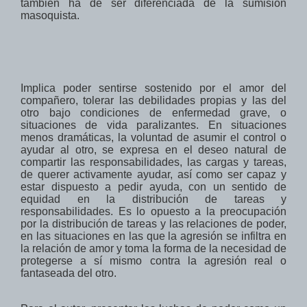
también
ha de
ser diferenciada de la
sumisión
masoquista
.
Implica poder
sentirse
sostenido
por el amor del
compañero
, tolerar
las
debilidades
propias
y las
del
otro
bajo
condiciones de enfermedad grave, o
situaciones
de vida paralizantes.
En situaciones
menos dramáticas, la voluntad de asumir el control o
ayudar al otro, se expresa en el deseo natural de
compartir las responsabilidades, las cargas y tareas,
de querer activamente ayudar, así como ser capaz y
estar dispuesto a pedir ayuda, con un sentido de
equidad en la distribución de tareas y
responsabilidades.
Es lo opuesto
a
la preocupación
por la
distribución de tareas y las relaciones de poder,
en las situaciones
en las que la agresión
se infiltra en
la
relación de amor
y toma la forma de la necesidad de
protegerse a sí mismo contra la agresión real o
fantaseada del otro.