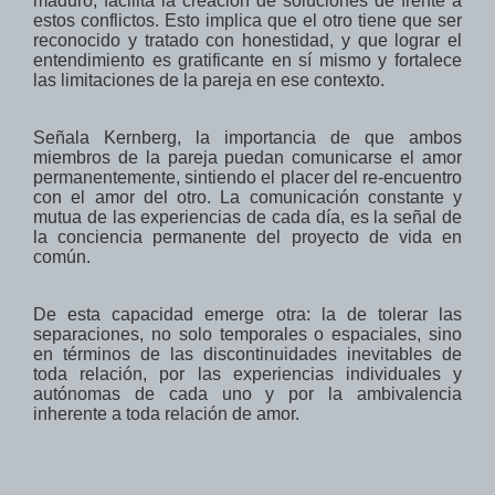
maduro,
facilita la creación de
soluciones de
frente a
estos
conflictos.
Esto
implica que el otro tiene que
ser
reconocido y
tratado
con honestidad
, y que lograr
el
entendimiento
es gratificante en sí mismo y
fortalece
las limitaciones
de la pareja
en ese contexto.
Señala Kernberg,
la importancia de que ambos
miembros de la pareja puedan comunicarse el amor
permanentemente, sintiendo el placer del re-encuentro
con el amor del otro. La comunicación constante y
mutua de las experiencias de cada día, es la señal de
la conciencia permanente del proyecto de vida en
común.
De esta capacidad emerge otra: la de tolerar las
separaciones, no solo temporales o espaciales, sino
en términos de las discontinuidades inevitables de
toda relación, por las experiencias individuales y
autónomas de cada uno y por la ambivalencia
inherente a toda relación de amor.