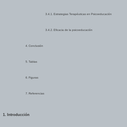
3.4.1.
Estrategias Terapéuticas en Psicoeducación
3.4.2.
Eficacia de la psicoeducación
4.
Conclusión
5.
Tablas
6.
Figuras
7.
Referencias
1. Introducción