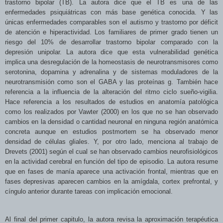
trastorno bipolar (TB). La autora dice que el TB es una de las
enfermedades psiquiátricas con más base genética conocida. Y las
únicas enfermedades comparables son el autismo y trastorno por déficit
de atención e hiperactividad. Los familiares de primer grado tienen un
riesgo del 10% de desarrollar trastorno bipolar comparado con la
depresión unipolar. La autora dice que esta vulnerabilidad genética
implica una desregulación de la homeostasis de neurotransmisores como
serotonina, dopamina y adrenalina y de sistemas moduladores de la
neurotransmisión como son el GABA y las proteínas g. También hace
referencia a la influencia de la alteración del ritmo ciclo sueño-vigilia.
Hace referencia a los resultados de estudios en anatomía patológica
como los realizados por Vawter (2000) en los que
no se han observado
cambios en la densidad o cantidad neuronal en ninguna región anatómica
concreta aunque en estudios postmortem se ha observado menor
densidad de células gliales. Y, por otro lado, menciona al trabajo de
Drevets (2001) según el cual se han observado cambios neurofisiológicos
en la actividad cerebral en función del tipo de episodio. La autora resume
que en fases de manía aparece una activación frontal, mientras que en
fases depresivas aparecen cambios en la amígdala, cortex prefrontal, y
cíngulo anterior durante tareas con implicación emocional.
Al final del primer capitulo, la autora revisa la aproximación terapéutica