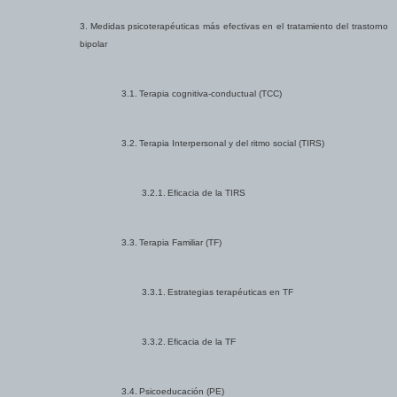
3.
Medidas psicoterapéuticas más efectivas en el tratamiento del trastorno
bipolar
3.1.
Terapia cognitiva-conductual (TCC)
3.2.
Terapia Interpersonal y del ritmo social (TIRS)
3.2.1.
Eficacia de la TIRS
3.3.
Terapia Familiar (TF)
3.3.1.
Estrategias terapéuticas en TF
3.3.2.
Eficacia de la TF
3.4.
Psicoeducación (PE)