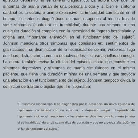
episodio depresivo no es criterio diagnóstico. La autora dice que los
síntomas de manía varían de una persona a otra y si bien el síntoma
cardinal es la euforia o ánimo expansivo, la irritabilidad cambiante en el
tiempo, los criterios diagnósticos de manía suponen al menos tres de
siete síntomas (cuatro si es irritabilidad) durante una semana o con
cualquier duración si complica con la necesidad de ingreso hospitalario y
origina una importante alteración en el funcionamiento del sujeto”.
Johnson menciona otros síntomas que consisten en: sentimientos de
gran autoestima, disminución de la necesidad de dormir, verborrea, fuga
de ideas, distracción, aumento de actividades, incluso aquellas de riesgo.
La autora también revisa la clínica del episodio mixto que consiste en
síntomas depresivos y síntomas de manía simultáneos en el mismo
paciente, que tiene una duración mínima de una semana y que provoca
una alteración en el funcionamiento del sujeto. Johnson tampoco olvida la
definición de
trastorno bipolar tipo II e hipomanía:
“El trastorno bipolar tipo II se diagnostica por la presencia un único episodio de
hipomanía, combinado con un episodio de depresión mayor. El episodio de
hipomanía incluye al menos tres de los síntomas descritos para la manía (cuatro
si es irritabilidad) de unos cuatro días de duración y que no provoca alteración en
el funcionamiento del sujeto”.