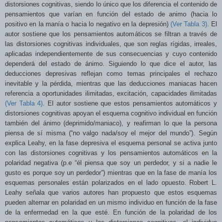
distorsiones cognitivas, siendo lo único que los diferencia el contenido de
pensamientos que varían en función del estado de animo (hacia lo
positivo en la manía o hacia lo negativo en la depresión)
(Ver Tabla 3)
. El
autor sostiene que los pensamientos automáticos se filtran a través de
las distorsiones cognitivas individuales, que son reglas rígidas, irreales,
aplicadas independientemente de sus consecuencias y cuyo contenido
dependerá del estado de ánimo. Siguiendo lo que dice el autor, las
deducciones depresivas reflejan como temas principales el rechazo
inevitable y la pérdida, mientras que las deducciones maniacas hacen
referencia a
oportunidades ilimitadas, excitación, capacidades ilimitadas
(Ver Tabla 4)
.
El autor sostiene que estos pensamientos automáticos y
distorsiones cognitivas apoyan el esquema cognitivo individual en función
también del ánimo (deprimido/maniaco), y reafirman lo que la persona
piensa de sí misma (“no valgo nada/soy el mejor del mundo”). Según
explica Leahy, en la fase depresiva el esquema personal se activa junto
con las distorsiones cognitivas y los pensamientos automáticos en la
polaridad negativa (p.e “él piensa que soy un perdedor, y si a nadie
le
gusto es porque soy un perdedor”) mientras que en la fase de manía los
esquemas personales están polarizados en el lado opuesto. Robert L.
Leahy señala que varios autores han propuesto que estos esquemas
pueden alternar en polaridad en un mismo individuo en función de la fase
de la enfermedad en la que esté. En función de la polaridad de los