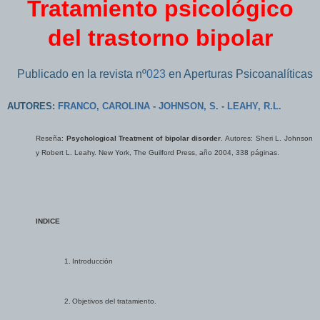
Tratamiento psicológico
del trastorno bipolar
Publicado en la revista nº
023
en Aperturas Psicoanalíticas
AUTORES:
FRANCO, CAROLINA
-
JOHNSON, S.
-
LEAHY, R.L.
Reseña:
Psychological Treatment of bipolar disorder
. Autores: Sheri L. Johnson
y Robert L. Leahy. New York, The Guilford Press, año 2004, 338 páginas.
INDICE
1.
Introducción
2.
Objetivos del tratamiento.