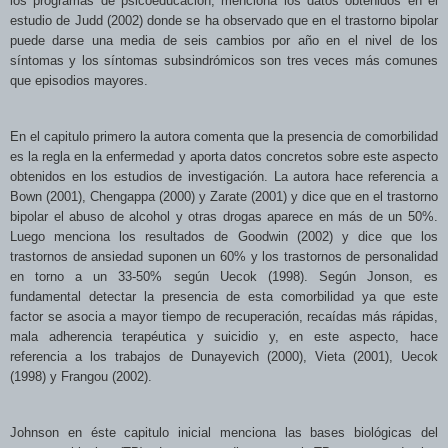
los programas de psicoeducación, menciona los datos obtenidos en el
estudio de Judd (2002) donde se ha observado que en el trastorno bipolar
puede darse una media de seis cambios por año en el nivel de los
síntomas y los síntomas subsindrómicos son tres veces más comunes
que episodios mayores.
En el capitulo primero la autora comenta que la presencia de comorbilidad
es la regla en la enfermedad y aporta datos concretos sobre este aspecto
obtenidos en los estudios de investigación. La autora hace referencia a
Bown (2001),
Chengappa (2000) y Zarate (2001) y dice que en el trastorno
bipolar el abuso de alcohol y otras drogas aparece en más de un 50%.
Luego menciona los resultados de Goodwin (2002) y dice que los
trastornos de ansiedad suponen un 60% y los trastornos de personalidad
en torno a un 33-50% según Uecok (1998). Según Jonson, es
fundamental detectar la presencia de esta comorbilidad ya que este
factor se asocia a mayor tiempo de recuperación, recaídas más rápidas,
mala adherencia terapéutica y suicidio y, en este aspecto, hace
referencia a los trabajos de Dunayevich (2000), Vieta (2001), Uecok
(1998) y Frangou (2002).
Johnson en éste capitulo inicial menciona las bases biológicas del