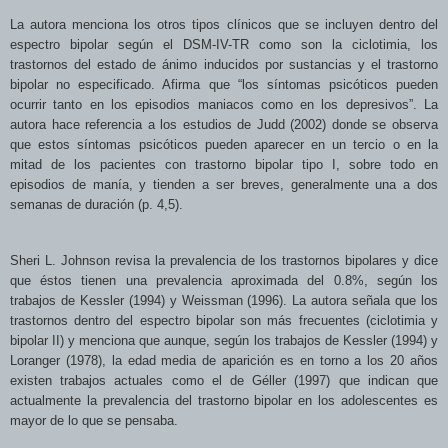
La autora menciona los otros tipos clínicos que se incluyen dentro del
espectro bipolar según el DSM-IV-TR
como son la ciclotimia, los
trastornos del estado de ánimo inducidos por sustancias y el trastorno
bipolar no especificado.
Afirma que “los síntomas psicóticos pueden
ocurrir tanto en los episodios maniacos como en los depresivos”. La
autora hace referencia a los estudios de Judd (2002) donde se observa
que estos síntomas psicóticos pueden aparecer en un tercio o en la
mitad de los pacientes con trastorno bipolar tipo I, sobre todo en
episodios de manía, y tienden a ser breves, generalmente una a dos
semanas de duración (p. 4,5).
Sheri L. Johnson revisa la prevalencia de los trastornos bipolares y dice
que éstos tienen una prevalencia aproximada del 0.8%, según los
trabajos de Kessler (1994) y Weissman (1996). La autora señala que los
trastornos dentro del espectro bipolar son más frecuentes (ciclotimia y
bipolar II) y menciona que aunque, según los trabajos de Kessler (1994) y
Loranger (1978), la edad media de aparición es en torno a los 20 años
existen trabajos actuales como el de Géller (1997) que indican que
actualmente la prevalencia del trastorno bipolar en los adolescentes es
mayor de lo que se pensaba.