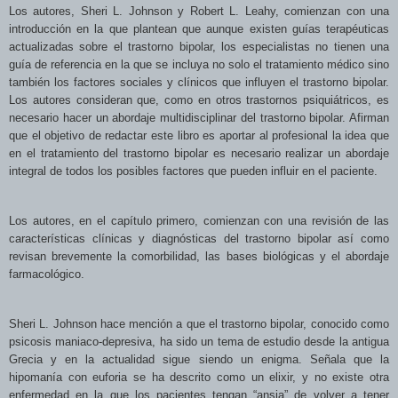
Los autores, Sheri L. Johnson y Robert L. Leahy, comienzan con una
introducción en la que plantean que aunque existen guías terapéuticas
actualizadas sobre el
trastorno bipolar, los especialistas no tienen una
guía de referencia en la que se incluya no solo el tratamiento médico sino
también los factores sociales y clínicos que influyen el trastorno bipolar.
Los autores consideran que, como en otros trastornos psiquiátricos, es
necesario hacer un abordaje multidisciplinar del trastorno bipolar. Afirman
que el objetivo de redactar este libro es aportar al profesional la idea que
en el tratamiento del trastorno bipolar es necesario realizar un abordaje
integral de todos los posibles factores que pueden influir en el paciente.
Los autores, en el capítulo primero, comienzan con una revisión de las
características clínicas y diagnósticas del trastorno bipolar así como
revisan brevemente la comorbilidad, las bases biológicas y el abordaje
farmacológico.
Sheri L. Johnson hace mención a que el trastorno bipolar, conocido como
psicosis maniaco-depresiva, ha sido un tema de estudio desde la antigua
Grecia y en la actualidad sigue siendo un enigma. Señala que la
hipomanía con euforia se ha descrito como un elixir, y no existe otra
enfermedad en la que los pacientes tengan “ansia” de volver a tener