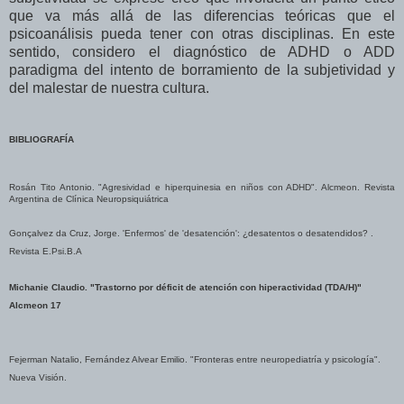
que va más allá de las diferencias teóricas que el
psicoanálisis pueda tener con otras disciplinas. En este
sentido, considero el diagnóstico de ADHD o ADD
paradigma del intento de borramiento de la subjetividad y
del malestar de nuestra cultura.
BIBLIOGRAFÍA
Rosán Tito Antonio. "Agresividad e hiperquinesia en niños con ADHD". Alcmeon. Revista
Argentina de Clínica Neuropsiquiátrica
Gonçalvez da Cruz, Jorge. 'Enfermos' de 'desatención': ¿desatentos o desatendidos? .
Revista E.Psi.B.A
Michanie Claudio. "Trastorno por déficit de atención con hiperactividad (TDA/H)"
Alcmeon 17
Fejerman Natalio, Fernández Alvear Emilio. "Fronteras entre neuropediatría y psicología".
Nueva Visión.