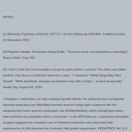
NOTAS:
(1) Molecular Psychiatry
(2004)
9,
711?717. doi:10.1038/sj.mp.4001466.
Published online
16 December 2003.
(2) Fejerman Natalio, Fernández Alvear Emilio. "Fronteras entre neuropediatría y psicología".
Nueva Visión. Pag 106
(3) "I don't think this is necessarily a cause for great alarm in parents. The effect was rather
modest, only about a centimeter less over a year". J, Swanson "ADHD Drugs May Slow
Growth." While beneficial, stimulant medications may affect height -- at least temporarily".
Health Day, August 09, 2004.
"Changes in medication use also mediated growth
effects: the subgroup that consistently
reported medication
use (Med/Med) showed reduced height gain compared with the
subgroup
that never reported medication use (NoMed/NoMed), which actually
grew faster
than predicted by population norms.
Conclusion.
In the MTA follow-up, exploratory naturalistic
analyses
suggest that consistent use of stimulant medication was associated
with
maintenance of effectiveness but continued mild growth
suppression. PEDIATRICS Vol. 113