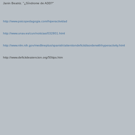
Janin Beatriz. "¿Síndrome de ADD?"
http://www.psicopedagogia.com/hiperactividad
http://www.unav.es/cun/noticias/032801.html
http://www.nlm.nih.gov/medlineplus/spanish/attentiondeficitdisorderwithhyperactivity.html
http://www.deficitdeatencion.org/50tips.htm