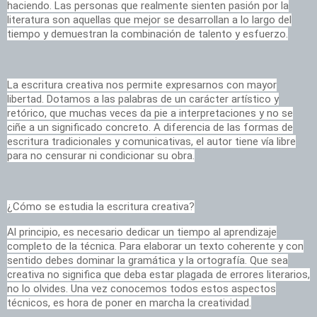
haciendo. Las personas que realmente sienten pasión por la
literatura son aquellas que mejor se desarrollan a lo largo del
tiempo y demuestran la combinación de talento y esfuerzo.
La escritura creativa nos permite expresarnos con mayor
libertad. Dotamos a las palabras de un carácter artístico y
retórico, que muchas veces da pie a interpretaciones y no se
ciñe a un significado concreto. A diferencia de las formas de
escritura tradicionales y comunicativas, el autor tiene vía libre
para no censurar ni condicionar su obra.
¿Cómo se estudia la escritura creativa?
Al principio, es necesario dedicar un tiempo al aprendizaje
completo de la técnica. Para elaborar un texto coherente y con
sentido debes dominar la gramática y la ortografía. Que sea
creativa no significa que deba estar plagada de errores literarios,
no lo olvides. Una vez conocemos todos estos aspectos
técnicos, es hora de poner en marcha la creatividad.