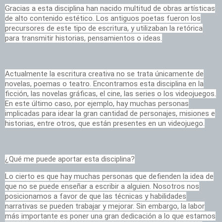
Gracias a esta disciplina han nacido multitud de obras artísticas
de alto contenido estético. Los antiguos poetas fueron los
precursores de este tipo de escritura, y utilizaban la retórica
para transmitir historias, pensamientos o ideas.
Actualmente la escritura creativa no se trata únicamente de
novelas, poemas o teatro. Encontramos esta disciplina en la
ficción, las novelas gráficas, el cine, las series o los videojuegos.
En este último caso, por ejemplo, hay muchas personas
implicadas para idear la gran cantidad de personajes, misiones e
historias, entre otros, que están presentes en un videojuego.
¿Qué me puede aportar esta disciplina?
Lo cierto es que hay muchas personas que defienden la idea de
que no se puede enseñar a escribir a alguien. Nosotros nos
posicionamos a favor de que las técnicas y habilidades
narrativas se pueden trabajar y mejorar. Sin embargo, la labor
más importante es poner una gran dedicación a lo que estamos