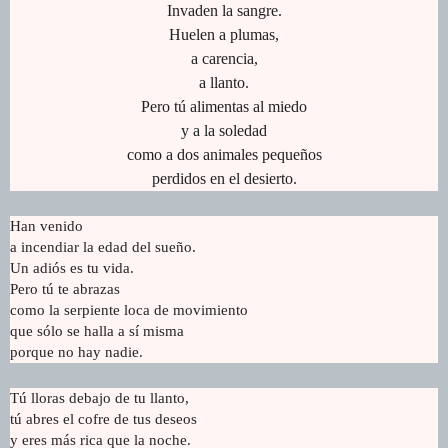
Invaden la sangre.
Huelen a plumas,
a carencia,
a llanto.
Pero tú alimentas al miedo
y a la soledad
como a dos animales pequeños
perdidos en el desierto.
Han venido
a incendiar la edad del sueño.
Un adiós es tu vida.
Pero tú te abrazas
como la serpiente loca de movimiento
que sólo se halla a sí misma
porque no hay nadie.
Tú lloras debajo de tu llanto,
tú abres el cofre de tus deseos
y eres más rica que la noche.