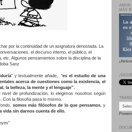
AMOR 
MÁS B
har por la continuidad de un asignatura denostada. La
onversaciones, el discurso interno, el público, el
ra, etc. Algunos pensamientos sobre la disciplina de la
¡Atrév
rdoba Sanz
¡SÍGU
iduría
” y textualmente añade, “
es el estudio de una
tales acerca de cuestiones como la existencia, el
l, la belleza, la mente y el lenguaje”.
 nivel de profundización, lo elegimos nosotros según
TRANS
. Con la filosofía pasa lo mismo.
fondo,
somos más filósofos de lo que pensamos
, y
ra vida sin darnos cuenta de ello.
Power
eyes”
DOCU