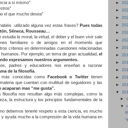
recia a si mismo”
►
20
stros”
►
20
ino el que mucho desea”
►
20
►
20
abéis utilizado alguna vez estas frases?
Pues todas
latón, Séneca, Rousseau…
►
20
 estudia la moral, la virtud, el deber y el buen vivir sale
►
20
iones familiares o de amigos en el momento que
►
20
ros criterios en determinadas cuestiones relacionadas
s humanos. Por ejemplo, un tema de gran actualidad,
el
►
20
uando expresamos nuestros argumentos.
►
20
ños, padres y educadores nos enseñan a razonar
►
20
ma de la filosofía
.
s más conocidas como
Facebook o Twitter
tienen
►
20
materia que cuentan con multitud de seguidores y las
►
20
que acaparan mas “me gusta”.
▼
20
 filosofía nos resultan algo más complejas, como la
►
leza, la estructura y los principios fundamentales de la
▼
 no debemos tenerle respeto a esta ciencia, es mucho
R
e, y ayuda mucho a la compresión de la vida humana en
"