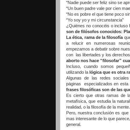
“Nadie puede ser feliz sino se ap
“Un buen padre vale por cien mae
“No es pobre el que tiene poco s
“Yo soy yo y mi circunstancia”
¿Quiénes no conocéis o incluso h
son de filósofos conocidos: P
La ética, rama de la filosofía
que
a relucir en numerosas reun
empezamos a debatir sobre nuest
con las libertades y los derecho
aborto nos hace “filosofar” c
Incluso, cuando somos peque
utilizando la
lógica que es otra ra
Algunas de las redes sociale
páginas especializados en esta 
frases filosóficas son de las 
Es cierto que otras ramas de la
metafísica, que estudia la natura
realidad, o la filosofía de la mente.
Pero, nuestra conclusión es que
mas interesante de lo que parec
general.