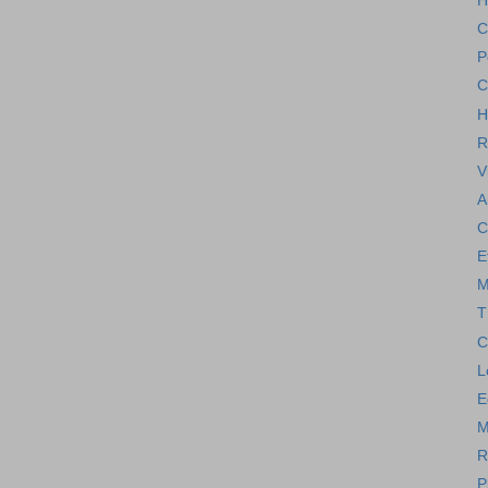
H
C
P
C
H
R
V
A
C
E
M
T
C
L
E
M
R
P