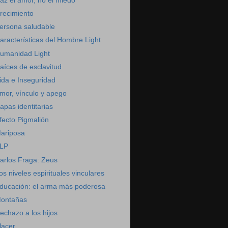
az el amor, no el miedo
recimiento
ersona saludable
aracterísticas del Hombre Light
umanidad Light
aíces de esclavitud
ida e Inseguridad
mor, vínculo y apego
apas identitarias
fecto Pigmalión
ariposa
LP
arlos Fraga: Zeus
os niveles espirituales vinculares
ducación: el arma más poderosa
ontañas
echazo a los hijos
lacer