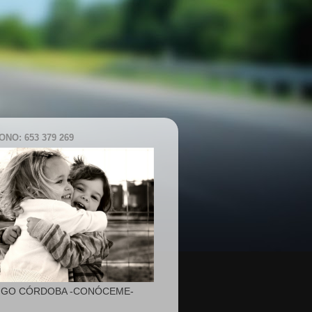
NO: 653 379 269
IGO CÓRDOBA -CONÓCEME-