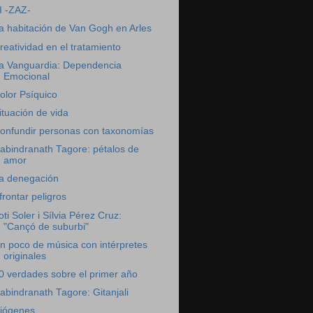
I -ZAZ-
a habitación de Van Gogh en Arles
reatividad en el tratamiento
a Vanguardia: Dependencia
Emocional
olor Psíquico
ituación de vida
onfundir personas con taxonomías
abindranath Tagore: pétalos de
amor
a denegación
frontar peligros
oti Soler i Sílvia Pérez Cruz:
"Cançó de suburbi"
n poco de música con intérpretes
originales
0 verdades sobre el primer año
abindranath Tagore: Gitanjali
iógenes