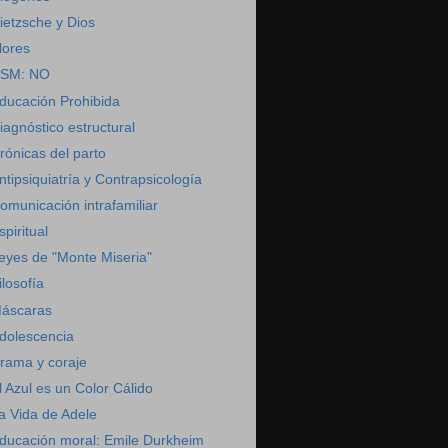
ietzsche y Dios
lores
SM: NO
ducación Prohibida
iagnóstico estructural
rónicas del parto
ntipsiquiatría y Contrapsicología
omunicación intrafamiliar
spiritual
eyes de "Monte Miseria"
ilosofía
áscaras
dolescencia
rama y coraje
l Azul es un Color Cálido
a Vida de Adele
ducación moral: Emile Durkheim