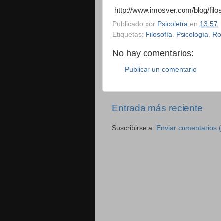
http://www.imosver.com/blog/filos
Publicado por
Psicoletra
en
13:57
Etiquetas:
Filosofía
,
Psicología
,
Ro
No hay comentarios:
Publicar un comentario
Entrada más reciente
Suscribirse a:
Enviar comentarios 