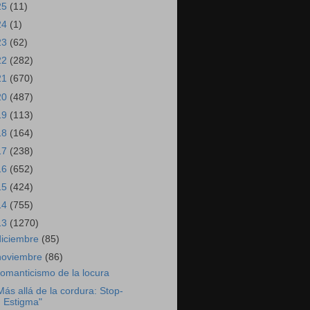
25
(11)
24
(1)
23
(62)
22
(282)
21
(670)
20
(487)
19
(113)
18
(164)
17
(238)
16
(652)
15
(424)
14
(755)
13
(1270)
diciembre
(85)
noviembre
(86)
omanticismo de la locura
Más allá de la cordura: Stop-
Estigma"