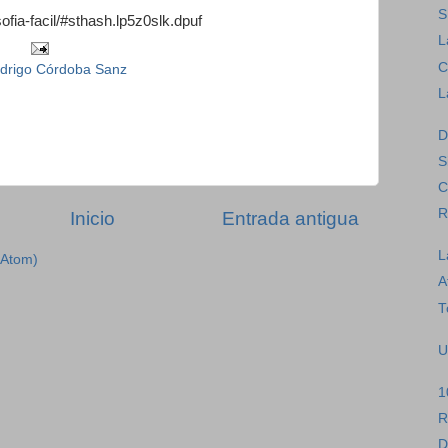
S
ofia-facil/#sthash.lp5z0slk.dpuf
L
C
drigo Córdoba Sanz
L
D
S
C
R
Inicio
Entrada antigua
L
(Atom)
A
T
U
1
R
D