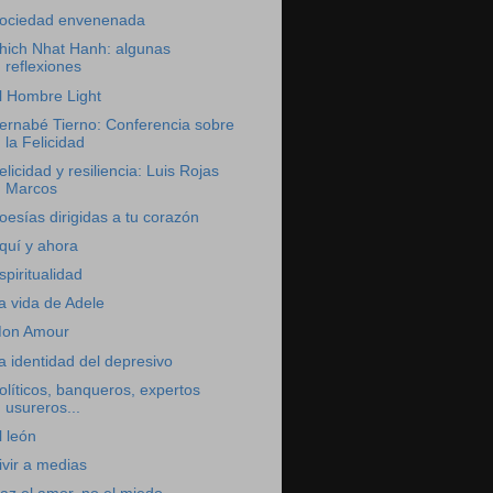
ociedad envenenada
hich Nhat Hanh: algunas
reflexiones
l Hombre Light
ernabé Tierno: Conferencia sobre
la Felicidad
elicidad y resiliencia: Luis Rojas
Marcos
oesías dirigidas a tu corazón
quí y ahora
spiritualidad
a vida de Adele
on Amour
a identidad del depresivo
olíticos, banqueros, expertos
usureros...
l león
ivir a medias