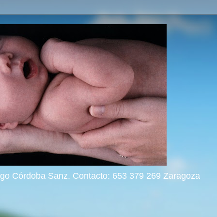
rigo Córdoba Sanz. Contacto: 653 379 269 Zaragoza