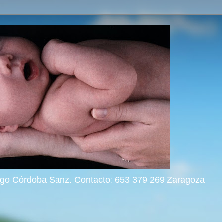
rigo Córdoba Sanz. Contacto: 653 379 269 Zaragoza