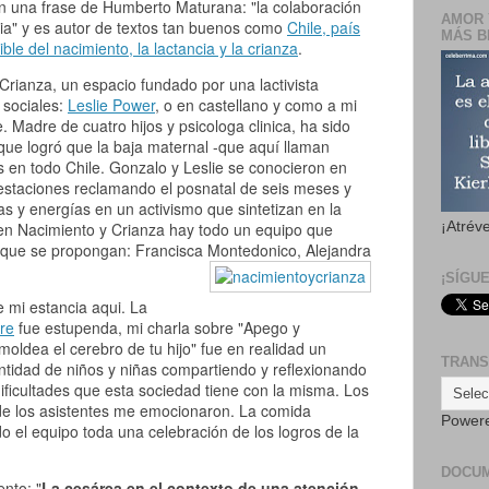
n una frase de Humberto Maturana: "la colaboración
AMOR 
ia" y es autor de textos tan buenos como
Chile, país
MÁS B
isible del nacimiento, la lactancia y la crianza
.
Crianza, un espacio fundado por una lactivista
 sociales:
Leslie Power
, o en castellano y como a mi
. Madre de cuatro hijos y psicologa clinica, ha sido
que logró que la baja maternal -que aquí llaman
s en todo Chile. Gonzalo y Leslie se conocieron en
estaciones reclamando el posnatal de seis meses y
 y energías en un activismo que sintetizan en la
s en Nacimiento y Crianza hay todo un equipo que
¡Atrév
lo que se propongan: Francisca Montedonico, Alejandra
¡SÍGU
 mi estancia aqui. La
re
fue estupenda, mi charla sobre "Apego y
moldea el cerebro de tu hijo" fue en realidad un
TRANS
tidad de niños y niñas compartiendo y reflexionando
dificultades que esta sociedad tiene con la misma. Los
de los asistentes me emocionaron. La comida
Power
do el equipo toda una celebración de los logros de la
DOCU
nto: "
La cesárea en el contexto de una atención