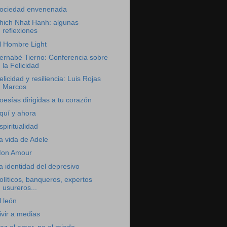
ociedad envenenada
hich Nhat Hanh: algunas
reflexiones
l Hombre Light
ernabé Tierno: Conferencia sobre
la Felicidad
elicidad y resiliencia: Luis Rojas
Marcos
oesías dirigidas a tu corazón
quí y ahora
spiritualidad
a vida de Adele
on Amour
a identidad del depresivo
olíticos, banqueros, expertos
usureros...
l león
ivir a medias