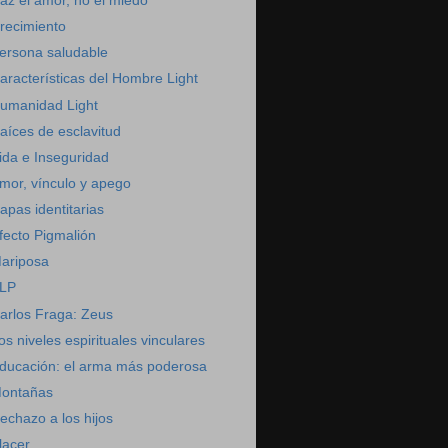
az el amor, no el miedo
recimiento
ersona saludable
aracterísticas del Hombre Light
umanidad Light
aíces de esclavitud
ida e Inseguridad
mor, vínculo y apego
apas identitarias
fecto Pigmalión
ariposa
LP
arlos Fraga: Zeus
os niveles espirituales vinculares
ducación: el arma más poderosa
ontañas
echazo a los hijos
lacer