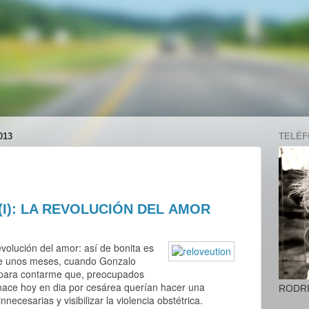
013
TELÉFO
(I): LA REVOLUCIÓN DEL AMOR
evolución del amor: así de bonita es
ce unos meses, cuando Gonzalo
ó para contarme que, preocupados
nace hoy en dia por cesárea querían hacer una
RODR
necesarias y visibilizar la violencia obstétrica.