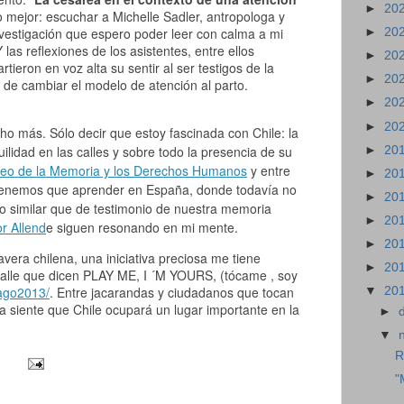
►
20
o mejor: escuchar a Michelle Sadler, antropologa y
nvestigación que espero poder leer con calma a mi
►
20
Y las reflexiones de los asistentes, entre ellos
►
20
ieron en voz alta su sentir al ser testigos de la
►
20
d de cambiar el modelo de atención al parto.
►
20
►
20
o más. Sólo decir que estoy fascinada con Chile: la
ilidad en las calles y sobre todo la presencia de su
►
20
eo de la Memoria y los Derechos Humanos
y entre
►
20
tenemos que aprender en España, donde todavía no
►
20
io similar que de testimonio de nuestra memoria
►
20
r Allend
e siguen resonando en mi mente.
►
20
vera chilena, una iniciativa preciosa me tiene
►
20
calle que dicen PLAY ME, I ´M YOURS, (tócame , soy
ago2013/
. Entre jacarandas y ciudadanos que tocan
▼
20
na siente que Chile ocupará un lugar importante en la
►
▼
R
"