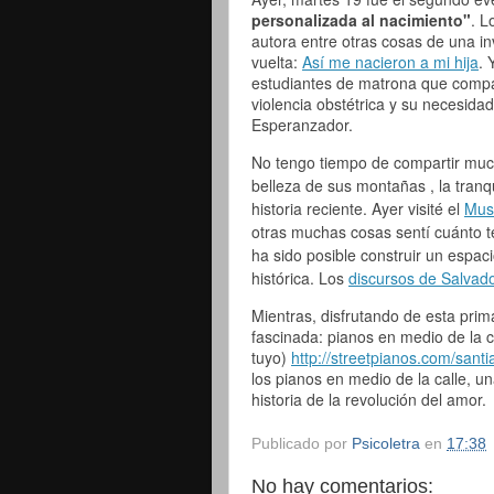
personalizada al nacimiento"
. L
autora entre otras cosas de una i
vuelta:
Así me nacieron a mi hija
. 
estudiantes de matrona que compart
violencia obstétrica y su necesida
Esperanzador.
No tengo tiempo de compartir much
belleza de sus montañas , la tranqu
historia reciente. Ayer visité el
Mus
otras muchas cosas sentí cuánto 
ha sido posible construir un espac
histórica. Los
discursos de Salvado
Mientras, disfrutando de esta prima
fascinada: pianos en medio de la 
tuyo)
http://streetpianos.com/
santi
los pianos en medio de la calle, u
historia de la revolución del amor.
Publicado por
Psicoletra
en
17:38
No hay comentarios: