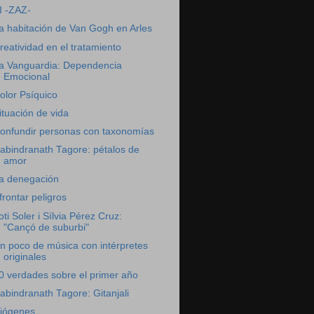
I -ZAZ-
a habitación de Van Gogh en Arles
reatividad en el tratamiento
a Vanguardia: Dependencia
Emocional
olor Psíquico
ituación de vida
onfundir personas con taxonomías
abindranath Tagore: pétalos de
amor
a denegación
frontar peligros
oti Soler i Sílvia Pérez Cruz:
"Cançó de suburbi"
n poco de música con intérpretes
originales
0 verdades sobre el primer año
abindranath Tagore: Gitanjali
iógenes