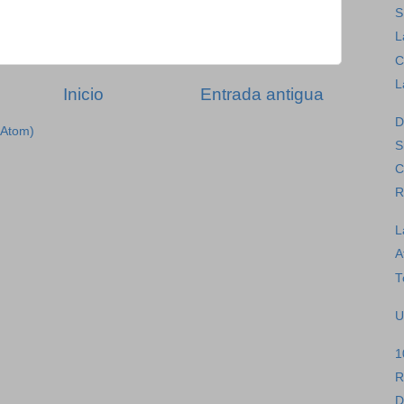
S
L
C
L
Inicio
Entrada antigua
D
(Atom)
S
C
R
L
A
T
U
1
R
D