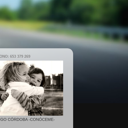
NO: 653 379 269
IGO CÓRDOBA -CONÓCEME-