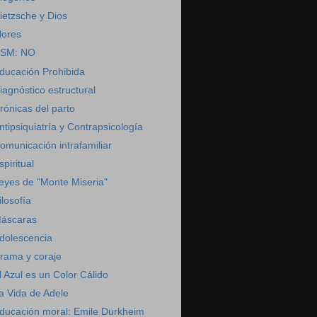
ietzsche y Dios
lores
SM: NO
ducación Prohibida
iagnóstico estructural
rónicas del parto
ntipsiquiatría y Contrapsicología
omunicación intrafamiliar
spiritual
eyes de "Monte Miseria"
ilosofía
áscaras
dolescencia
rama y coraje
l Azul es un Color Cálido
a Vida de Adele
ducación moral: Emile Durkheim