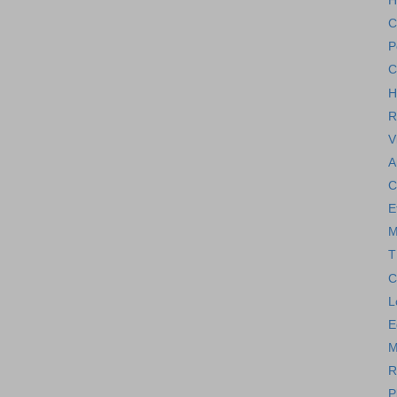
H
C
P
C
H
R
V
A
C
E
M
T
C
L
E
M
R
P