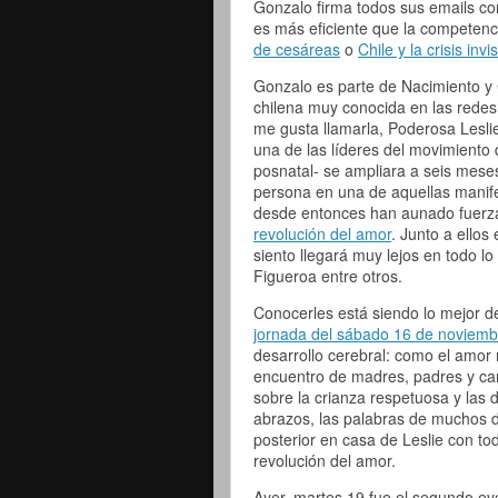
Gonzalo firma todos sus emails co
es más eficiente que la competenc
de cesáreas
o
Chile y la crisis inv
Gonzalo es parte de Nacimiento y 
chilena muy conocida en las redes
me gusta llamarla, Poderosa Leslie
una de las líderes del movimiento 
posnatal- se ampliara a seis mese
persona en una de aquellas manif
desde entonces han aunado fuerzas
revolución del amor
. Junto a ello
siento llegará muy lejos en todo 
Figueroa entre otros.
Conocerles está siendo lo mejor de
jornada del sábado 16 de noviemb
desarrollo cerebral: como el amor 
encuentro de madres, padres y can
sobre la crianza respetuosa y las 
abrazos, las palabras de muchos 
posterior en casa de Leslie con to
revolución del amor.
Ayer, martes 19 fue el segundo eve