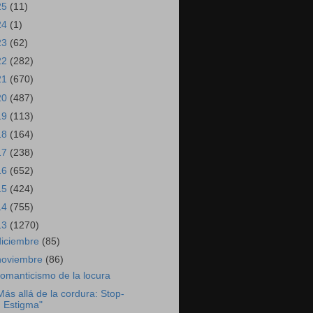
25
(11)
24
(1)
23
(62)
22
(282)
21
(670)
20
(487)
19
(113)
18
(164)
17
(238)
16
(652)
15
(424)
14
(755)
13
(1270)
diciembre
(85)
noviembre
(86)
omanticismo de la locura
Más allá de la cordura: Stop-
Estigma"