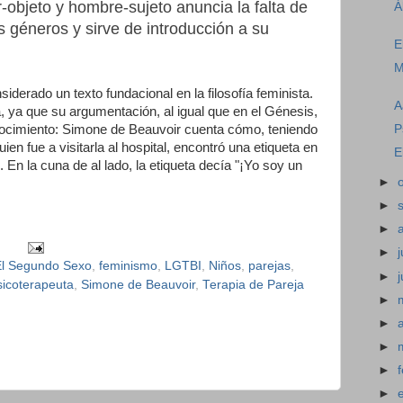
r-objeto y hombre-sujeto anuncia la falta de
Á
s géneros y sirve de introducción a su
E
M
siderado un texto fundacional en la filosofía feminista.
A
 ya que su argumentación, al igual que en el Génesis,
P
nocimiento: Simone de Beauvoir cuenta cómo, teniendo
ien fue a visitarla al hospital, encontró una etiqueta en
E
 En la cuna de al lado, la etiqueta decía "¡Yo soy un
►
►
►
►
j
El Segundo Sexo
,
feminismo
,
LGTBI
,
Niños
,
parejas
,
►
sicoterapeuta
,
Simone de Beauvoir
,
Terapia de Pareja
►
►
►
►
►