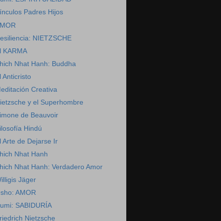
ínculos Padres Hijos
AMOR
esiliencia: NIETZSCHE
l KARMA
hich Nhat Hanh: Buddha
l Anticristo
editación Creativa
ietzsche y el Superhombre
imone de Beauvoir
ilosofía Hindú
l Arte de Dejarse Ir
hich Nhat Hanh
hich Nhat Hanh: Verdadero Amor
illigis Jäger
sho: AMOR
umi: SABIDURÍA
riedrich Nietzsche