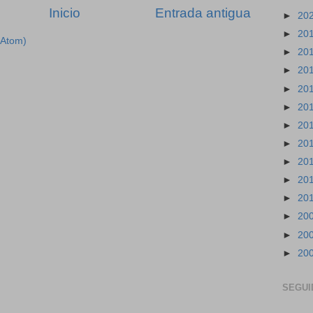
Inicio
Entrada antigua
►
20
►
20
(Atom)
►
20
►
20
►
20
►
20
►
20
►
20
►
20
►
20
►
20
►
20
►
20
►
20
SEGUI