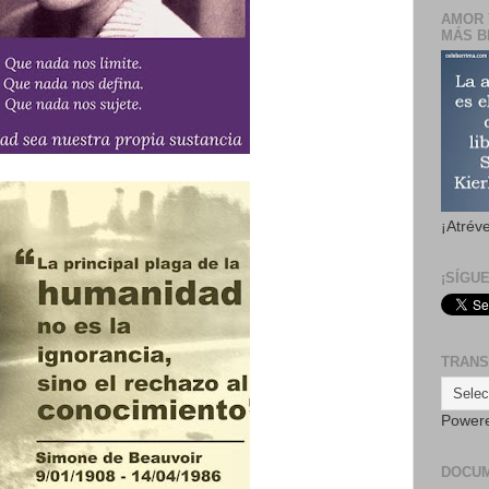
AMOR 
MÁS B
¡Atrév
¡SÍGU
TRANS
Power
DOCU