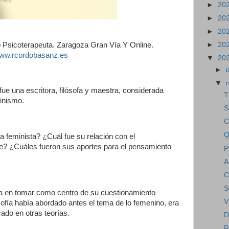
►
20
►
20
►
20
 Psicoterapeuta. Zaragoza Gran Vía Y Online.
►
20
ww.rcordobasanz.es
▼
20
►
▼
e una escritora, filósofa y maestra, considerada
T
inismo.
S
C
Q
ía feminista? ¿Cuál fue su relación con el
re? ¿Cuáles fueron sus aportes para el pensamiento
P
A
C
S
ra en tomar como centro de su cuestionamiento
V
ilosofía había abordado antes el tema de lo femenino, era
do en otras teorías.
D
R