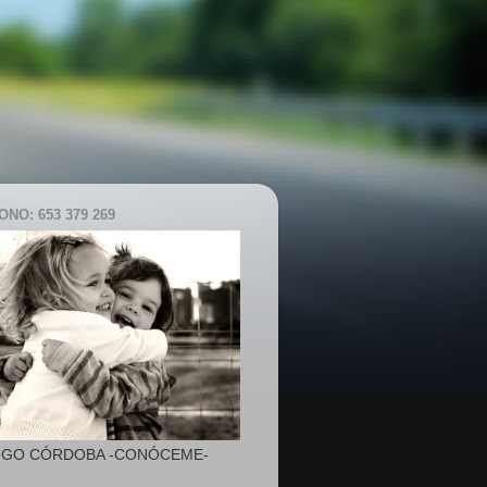
NO: 653 379 269
IGO CÓRDOBA -CONÓCEME-