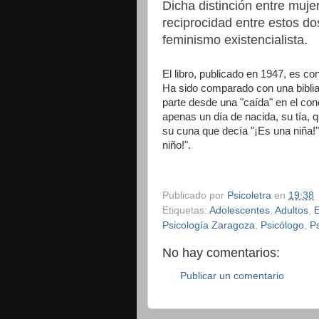
Dicha distinción entre muje
reciprocidad entre estos do
feminismo existencialista.
El libro, publicado en 1947, es con
Ha sido comparado con una biblia,
parte desde una "caída" en el co
apenas un día de nacida, su tía, qu
su cuna que decía "¡Es una niña!".
niño!".
Publicado por
Psicoletra
en
19:38
Etiquetas:
Adolescentes
,
Adultos
,
Psicología Zaragoza
,
Psicólogo
,
P
No hay comentarios:
Publicar un comentario