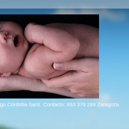
rigo Córdoba Sanz. Contacto: 653 379 269 Zaragoza