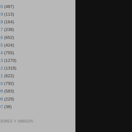
20
(487)
19
(113)
18
(164)
17
(238)
16
(652)
15
(424)
14
(755)
13
(1270)
12
(1318)
11
(622)
10
(792)
09
(583)
08
(229)
07
(38)
DORES Y AMIGOS