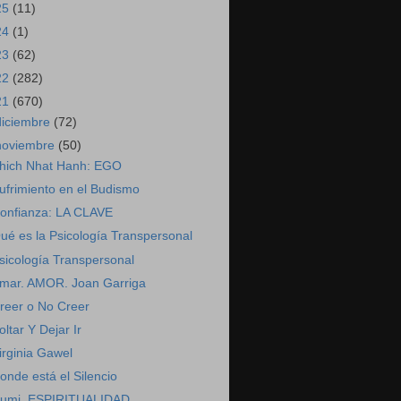
25
(11)
24
(1)
23
(62)
22
(282)
21
(670)
diciembre
(72)
noviembre
(50)
hich Nhat Hanh: EGO
ufrimiento en el Budismo
onfianza: LA CLAVE
ué es la Psicología Transpersonal
sicología Transpersonal
mar. AMOR. Joan Garriga
reer o No Creer
oltar Y Dejar Ir
irginia Gawel
onde está el Silencio
umi. ESPIRITUALIDAD