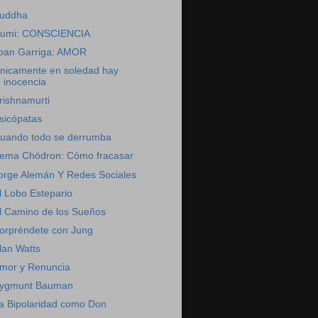
uddha
umi: CONSCIENCIA
oan Garriga: AMOR
nicamente en soledad hay
inocencia
rishnamurti
sicópatas
uando todo se derrumba
ema Chödron: Cómo fracasar
orge Alemán Y Redes Sociales
l Lobo Estepario
l Camino de los Sueños
orpréndete con Jung
lan Watts
mor y Renuncia
ygmunt Bauman
a Bipolaridad como Don