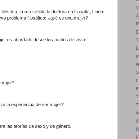
V
filosofía, como señala la doctora en filosofía, Linda
 nuevo problema filosófico: ¿qué es una mujer?
R
E
ujer es abordado desde los puntos de vista:
T
E
M
N
S
F
r mujer?
E
T
vir la experiencia de ser mujer?
T
W
O
ara las teorías de sexo y de género.
R
F