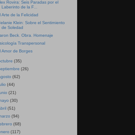
lex Rovira: Seis Paradas por el
Laberinto de la F...
l Arte de la Felicidad
elanie Klein: Sobre el Sentimiento
de Soledad
aron Beck. Obra. Homenaje
sicología Transpersonal
l Amor de Borges
octubre
(35)
septiembre
(26)
agosto
(62)
ulio
(44)
junio
(21)
mayo
(30)
abril
(51)
marzo
(94)
febrero
(68)
enero
(117)