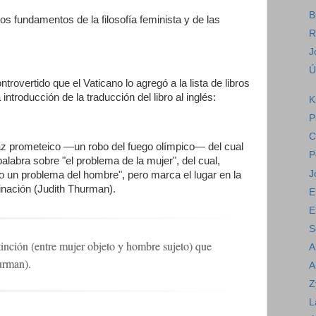
B
os fundamentos de la filosofía feminista y de las
R
J
Ú
trovertido que el Vaticano lo agregó a la lista de libros
ntroducción de la traducción del libro al inglés:
K
P
C
az prometeico —un robo del fuego olímpico— del cual
P
palabra sobre "el problema de la mujer", del cual,
J
o un problema del hombre", pero marca el lugar en la
inación (Judith Thurman).
E
E
S
tinción (entre mujer objeto y hombre sujeto) que
A
urman).
A
Z
L