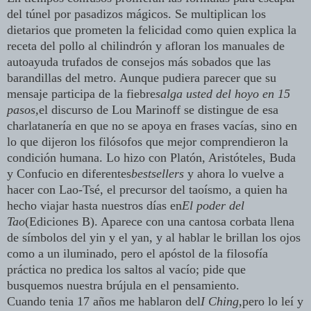
del túnel por pasadizos mágicos. Se multiplican los
dietarios que prometen la felicidad como quien explica la
receta del pollo al chilindrón y afloran los manuales de
autoayuda trufados de consejos más sobados que las
barandillas del metro. Aunque pudiera parecer que su
mensaje participa de la fiebre
salga usted del hoyo en 15
pasos,
el discurso de Lou Marinoff se distingue de esa
charlatanería en que no se apoya en frases vacías, sino en
lo que dijeron los filósofos que mejor comprendieron la
condición humana. Lo hizo con Platón, Aristóteles, Buda
y Confucio en diferentes
bestsellers
y ahora lo vuelve a
hacer con Lao-Tsé, el precursor del taoísmo, a quien ha
hecho viajar hasta nuestros días en
El poder del
Tao
(Ediciones B). Aparece con una cantosa corbata llena
de símbolos del yin y el yan, y al hablar le brillan los ojos
como a un iluminado, pero el apóstol de la filosofía
práctica no predica los saltos al vacío; pide que
busquemos nuestra brújula en el pensamiento.
Cuando tenia 17 años me hablaron del
I Ching,
pero lo leí y