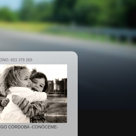
NO: 653 379 269
IGO CÓRDOBA -CONÓCEME-