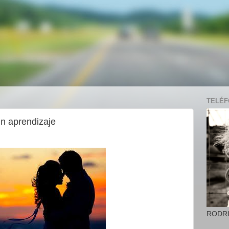
TELÉFO
un aprendizaje
RODR