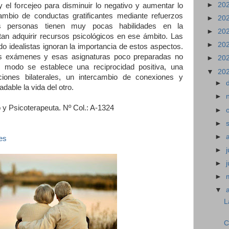
►
20
 el forcejeo para disminuir lo negativo y aumentar lo
ambio de conductas gratificantes mediante refuerzos
►
20
as personas tienen muy pocas habilidades en la
►
20
an adquirir recursos psicológicos en ese ámbito. Las
►
20
 idealistas ignoran la importancia de estos aspectos.
s exámenes y esas asignaturas poco preparadas no
►
20
 modo se establece una reciprocidad positiva, una
▼
20
ciones bilaterales, un intercambio de conexiones y
►
dable la vida del otro.
►
y Psicoterapeuta. Nº Col.: A-1324
►
►
►
es
►
j
►
►
▼
L
C