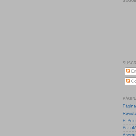
SEGUI
SUSCR
En
Co
PÁGIN
Página
Revist
El Psic
Psico
Apertu