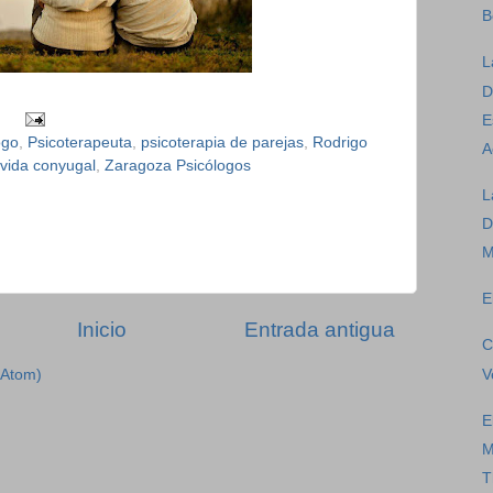
B
L
D
E
ogo
,
Psicoterapeuta
,
psicoterapia de parejas
,
Rodrigo
A
vida conyugal
,
Zaragoza Psicólogos
L
D
M
E
Inicio
Entrada antigua
C
V
(Atom)
E
M
T