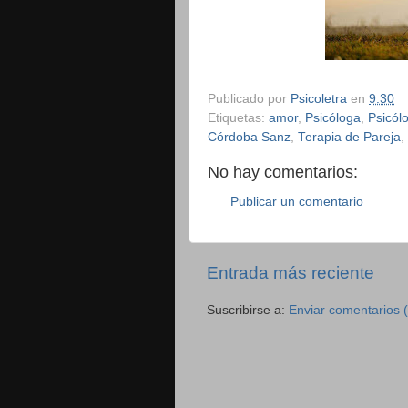
Publicado por
Psicoletra
en
9:30
Etiquetas:
amor
,
Psicóloga
,
Psicól
Córdoba Sanz
,
Terapia de Pareja
,
No hay comentarios:
Publicar un comentario
Entrada más reciente
Suscribirse a:
Enviar comentarios 