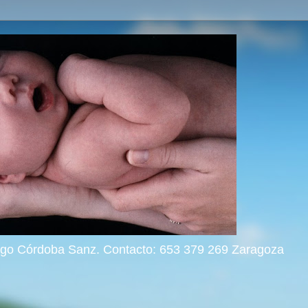
rigo Córdoba Sanz. Contacto: 653 379 269 Zaragoza