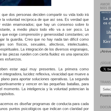
AMOR 
MÁS B
que dos personas deciden compartir su vida todo irá
e la voluntad recíproca de que así sea. Es verdad que
y están enamorados; que hay un consenso sobre lo
stante, a medio plazo todo ello va a ser poco. La
so que exige comprensión y generosidad constantes; un
jar la guardia. Creo que no hay nada tan difícil como
es son físicos, sexuales, afectivos, intelectuales,
espirituales. La integración de los diversos engranajes,
¡Atrév
 las piezas rueden con cierta fluidez es una operación
res esfuerzos.
¡SÍGU
 deben estar aquí muy presentes. La primera como
ón integradora, lucidez reflexiva, vivacidad que mueve a
er plano para aportar soluciones operativas. La segunda
TRANS
portivamente y vencer en las pequeñas batallas, para
el momento. La inteligencia y la voluntad potencian la
ropósitos.
Power
e hacemos es diseñar programas de conducta para cada
DOCU
 unos puntos psicológicos que indican con claridad por