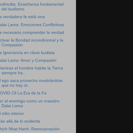
odhicitta. Enseñanza fundamental
del budismo
a verdadera fe está viva
alai Lama: Emociones Conflictivas
s necesario comprender la verdad
ctivar la Bondad incondicional y la
Compasión
a Ignorancia en clave budista
alai Lama: Amor y Compasión
ientras el hombre habite la Tierra
siempre ha...
l ego saca provecho mostrándote
que no hay ot...
OVID-19 La Era de la Fe
er al enemigo como un maestro.
Dalai Lama
l niño interior
ás allá de lo evidente
hich Nhat Hanh: Reencarnación