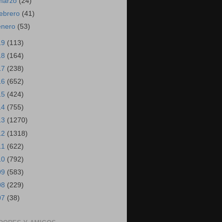
marzo
(24)
febrero
(41)
enero
(53)
19
(113)
18
(164)
17
(238)
16
(652)
15
(424)
14
(755)
13
(1270)
12
(1318)
11
(622)
10
(792)
09
(583)
08
(229)
07
(38)