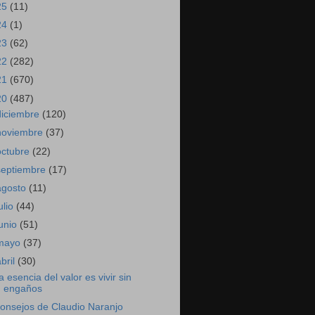
25
(11)
24
(1)
23
(62)
22
(282)
21
(670)
20
(487)
diciembre
(120)
noviembre
(37)
octubre
(22)
septiembre
(17)
agosto
(11)
ulio
(44)
junio
(51)
mayo
(37)
abril
(30)
a esencia del valor es vivir sin
engaños
onsejos de Claudio Naranjo