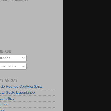
DORES Y AMIGOS
IBIRSE
tradas
mentarios
AS AMIGAS
 de Rodrigo Córdoba Sanz
a El Gesto Espontáneo
oanalítico
Mundo
ras