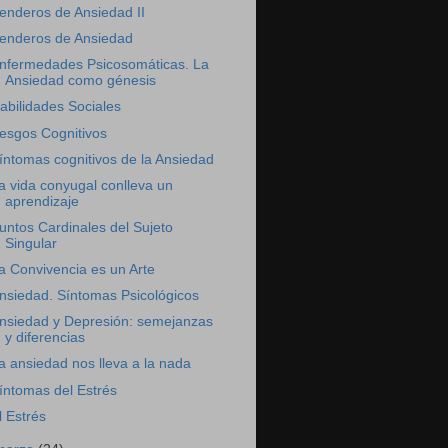
enderos de Ansiedad II
enderos de Ansiedad
nfermedades Psicosomáticas. La
Ansiedad como génesis
abilidades Sociales
esgos Cognitivos
íntomas cognitivos de la Ansiedad
a vida conyugal conlleva un
aprendizaje
untos Cardinales del Sujeto
Singular
a Convivencia es un Arte
nsiedad. Síntomas Psicológicos
nsiedad y Depresión: semejanzas
y diferencias
a ansiedad nos lleva a la nada
íntomas del Estrés
l Estrés