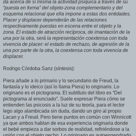
da acerca de sí misma la actividad psíquica a través de su
“puesta en forma” del objeto-zona complementario y del
esquema relacional que ella impone a estas dos entidades.
Placer y displacer dependerán de las relaciones
respectivamente puestas en escena entre el objeto y la
zona. El estado de atracción recíproca, de imantación de la
una por la otra, será la representación coextensa con toda
vivencia de placer: el estado de rechazo, de agresión de la
una por parte de la otra, la coextensa con toda vivencia de
displacer.
Rodrigo Córdoba Sanz (síntesis):
Piera añade a lo primario y lo secundario de Freud, la
fantasía y lo ideico (así lo llama Piera) lo originario. Lo
originario es el pictograma. El subtítulo del libro es “Del
pictograma al enunciado”. Suele expresar Piera cómo se
entienden las psicosis a la luz de su teoría, para el lector
lego algo alambicada sin duda, dando un giro al propio
Lacan y a Freud. Pero tiene puntos en común con Winnicott
ya que ambos hablan de esa experiencia originaria donde
el bebé empieza a dar sorbos de realidad, refiriéndose a la
unión con el objeto pecho. Lo originario es autoengendrado