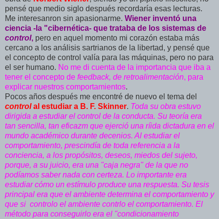
pensé que medio siglo después recordaría esas lecturas.
Me interesanron sin apasionarme.
Wiener inventó una
ciencia -la "cibernética- que trataba de los sistemas de
control
,
pero en aquel momento mi corazón estaba más
cercano a los análisis sartrianos de la libertad, y pensé que
el concepto de control valía para las máquinas, pero no para
el ser humano.
No me di cuenta de la importancia que iba a
tener el concepto de
feedback, de retroalimentación
, para
explicar nuestros comportamientos
.
Pocos años después me encontré de nuevo el tema del
control
al estudiar a B. F. Skinner
.
Toda su obra estuvo
dirigida a estudiar el control de la conducta. Su teoría era
tan sencilla, tan eficazm que ejerció una ríida dictadura en el
mundo académico durante decenios. Al estudiar el
comportamiento, prescindía de toda referencia a la
conciencia, a los propósitos, deseos, miedos del sujeto,
porque, a su juicio, era una "caja negra" de la que no
podíamos saber nada con certeza. Lo importante era
estudiar cómo un estímulo produce una respuesta. Su tesis
principal era que el ambiente determina el comportamiento y
que si controlo el ambiente contrlo el comportamiento. El
método para conseguirlo era el "condicionamiento