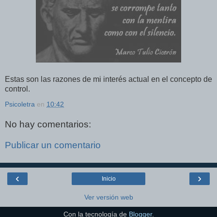
Estas son las razones de mi interés actual en el concepto de
control.
Psicoletra
en
10:42
No hay comentarios:
Publicar un comentario
‹
›
Inicio
Ver versión web
Con la tecnología de
Blogger
.