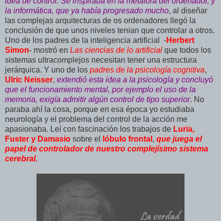
idea de control. Se inspiraba en la metáfora del ordenador, y
la informática, que ya había progresado mucho
, al diseñar
las complejas arquitecturas de os ordenadores llegó la
conclusión de que unos niveles tenian que controlar a otros.
Uno de los padres de la inteligencia artificial -
Herbert
Simon
- mostró en
Las ciencias de lo artificial
que todos los
sistemas ultracomplejos necesitan tener una estructura
jerárquica. Y uno de los
padres de la psicología cognitiva
,
Ulric Neisser
,
extendió esta idea a la psicología y concluyó
que el funcionamiento mental, por ejemplo el uso de la
memoria, exigía admitir algún control de tipo superior
. No
paraba ahí la cosa, porque en esa época yo estudiaba
neurología y el problema del control de la acción me
apasionaba. Leí con fascinación los trabajos de
Luria,
Fuster y Damasio
sobre el
lóbulo frontal
,
que juega el
papel de controlador de nuestro complejísimo sistema
cerebral.