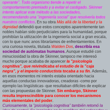
operante". Todo organismo tiende a repetir el
comportamiento premiado y a evitar el castigado. Skinner
intento aplicar este método a las sociedades,
recomendando una "ingeniería social" que resolvería todos
nuestros conflictos
. En su obra
Más allá de la libertad y la
dignidad
defendió que estos conceptos aparentemente tan
nobles habían sido perjudiciales para la humanidad, porque
prohibían la utilización de la ingeniería social a gran escala,
con lo que nunc anos libraríamos de enfrentamientos. En
una curiosa novela, titulada
Walden Dos
,
describía esa
sociedad de autómatas humanos.
Aunque estudié con
minuciosidad la obra de Skinner, tampoco me interesó
mucho porque acababa de aparecer
la "psicología
cognitiva", que reivindicaba el estudio de la "caja
negra", y el imperio conductista tocaba a su fin.
Además,
en esos momentos mi interés estaba orientado hacia
aquellas conductas innovadoras, creadoras -como por
ejemplo las lingüísticas- que resultaban difíciles de explicar
con las propuestas de Skinner.
Sin embargo, Skinner
resulta imprescindible para conocer los mecanismos
más elementales del poder
.
Curiosamente, la "psicología cognitiva" también retomó la